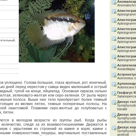
Аномалохр
Anomalochro
Апистогра
Apistogramm
Апистогра
Apistogramma
Апистогра
Apistogramm
Апистогра
стительный,
Apistogram
Апистогра
Apistogramma
Апистогра
Apistogramm
Астатотил
Astatotilapia
Астроноту
Astronotus o
ков уплощено. Голова большая, глаза крупные, рот конечный,
Аулонокар
ько дней перед нерестом у самца виден маленький и острый
Aulonocara 
овидный, тупой на конце, яйцеклад. Основная окраска сильно
Геофагус 
желтая, зеленовато-желтая или серо-зеленая. От рыла через
Satanoperca 
т черная полоса. Выше нее тело приобретает более темный
Дискус го
остоящие из мелких пятен, темные поперечные полосы. На
Symphysodon
лой окантовкой. Плавники серо-желтые до голубоватых с
haraldi
, пятен.
Дискус зе
Symphysodon
уются в молодом возрасте из группы рыб. Когда рыбы
aequifasciat
 количество, следя за их взаимоотношениями. Держатся в
Дискус ко
иум с укрытиями из строений из камня и коряг, камни с
Symphysodon
нными поверхностями, пещеры, вертикально поставленные
axelrodi