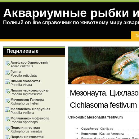
Аквариумные рыбки и
Полный on-line справочник по животному миру аква
Г
Пецилиевые
Альфаро бирюзовый
Alfaro cultratus
Гуппи
Poecilia reticulata
Лимия полосатая
Poecilia vittata
Лимия чернополосная
Мезонаута. Цихлаз
Poecilia nigrofasciata
Меченосец Геллера
Cichlasoma festivum 
Xiphophorus helleri
Моллиенезия парусная
Poecilia velifera
Синоним: Mesonauta festivum
Моллиенезия сфенопс
Poecilia sphenops
Пецилия пестрая
Семейство:
Cichlidae
Xiphophorus variatus
Континент:
Южная Америка
Пецилия пятнистая
Регион:
бассейны рек Амазонка, Пара