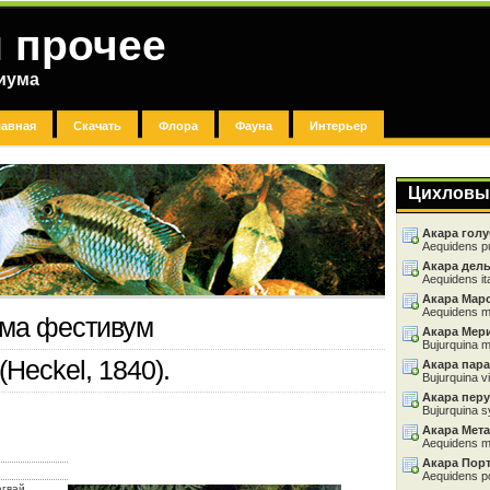
 прочее
риума
лавная
Скачать
Флора
Фауна
Интерьер
Цихловы
Акара голу
Aequidens p
Акара дел
Aequidens it
Акара Мар
Aequidens m
ома фестивум
Акара Мер
Bujurquina m
(Heckel, 1840).
Акара пара
Bujurquina vi
Акара перу
Bujurquina s
Акара Мета
Aequidens m
Акара Пор
Aequidens po
гвай,