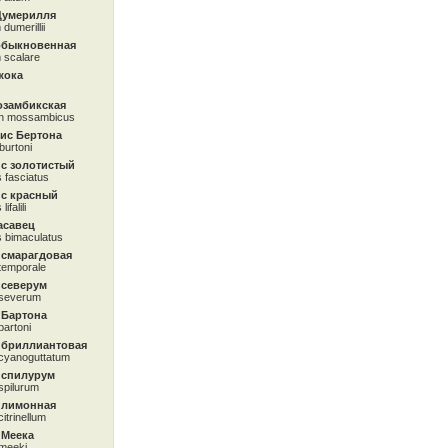
Думерилля
dumerillii
обыкновенная
 scalare
жока
озамбикская
on mossambicus
ис Бертона
 burtoni
с золотистый
 fasciatus
с красный
falili
асавец
 bimaculatus
 смарагдовая
temporale
 северум
 severum
 Бартона
artoni
 бриллиантовая
cyanoguttatum
 спилурум
spilurum
 лимонная
itrinellum
 Меека
meeki