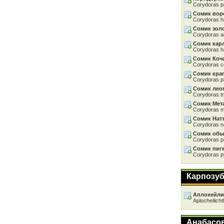
Corydoras 
Сомик вор
Corydoras h
Сомик зол
Corydoras 
Сомик кар
Corydoras h
Сомик Коч
Corydoras c
Сомик кра
Corydoras p
Сомик лео
Corydoras tr
Сомик Мет
Corydoras 
Сомик Нат
Corydoras na
Сомик об
Corydoras p
Сомик пиг
Corydoras 
Карпозу
Аплохейли
Aplocheilich
Анабасо