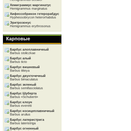
Хемиграммус маргинатус
Hemigrammus marginatus
Хифессобрикон гетерорабдус
Hyphessobrycon heterorhabdus
Эритрозонус
Hemigrammus erythrosonus
Карповые
Барбус алоплавничный
Barbus stoliczkae
Барбус алый
Barbus ticto
Барбус вишневый
Barbus titteya
Барбус двухточечный
Barbus bimaculatus
Барбус зеленый
Barbus semifasciolatus
Барбус Шуберта
Barbus «Schuberti»
Барбус клоун
Barbus everetti
Барбус косицеплавничный
Barbus arulius
Барбус латеристрига
Barbus lateristriga
Барбус огненный