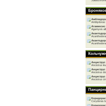
Julidochromi
Броняко
Амблидора
Amblydoras 
Агамиксис
Agamyxis al
Акантодор
Acanthodora
Акантодор
Acanthodora
Кольчуж
Анциструс
Ancistrus le
Анциструс
Ancistrus do
Анциструс
Ancistrus ci
Панцирн
Коридорас
Corydoras b
Коридорас