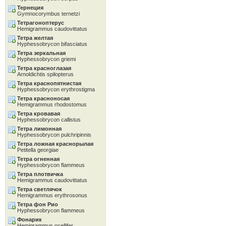
Тернеция
Gymnocorymbus ternetzi
Тетрагоноптерус
Hemigrammus caudovittatus
Тетра желтая
Hyphessobrycon bifasciatus
Тетра зеркальная
Hyphessobrycon griemi
Тетра красноглазая
Arnoldichtis spilopterus
Тетра краснопятнистая
Hyphessobrycon erythrostigma
Тетра красноносая
Hemigrammus rhodostomus
Тетра кровавая
Hyphessobrycon callistus
Тетра лимонная
Hyphessobrycon pulchripinnis
Тетра ложная краснорылая
Petitella georgiae
Тетра огненная
Hyphessobrycon flammeus
Тетра плотвичка
Hemigrammus caudovittatus
Тетра светлячок
Hemigrammus erythrosonus
Тетра фон Рио
Hyphessobrycon flammeus
Фонарик
Hemigrammus ocellifer