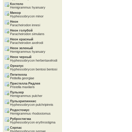
Костело
Hemigrammus hyanuary
Минор
Hyphessobrycon minor
Неон
Paracheirodon innesi
Неон голубой
Paracheirodon simulans
Неон красный
Paracheirodon axelrodi
Неон зеленый
Hemigrammus hyanuary
Неон черный
Hyphessobrycon herbertaxelrodi
Орнатус
Hyphessobrycon bentosi bentosi
Петителла
Petitella georgiae
Пристелла Ридлея
Pristella maxilaris
Пульхер
Hemigrammus pulcher
Пульхрипиннис
Hyphessobrycon pulchripinnis
Родостомус
Hemigrammus rhodostomus
Рубростигма
Hyphessobrycon erythrostigma
Серпас
Hyphessobrycon serpae