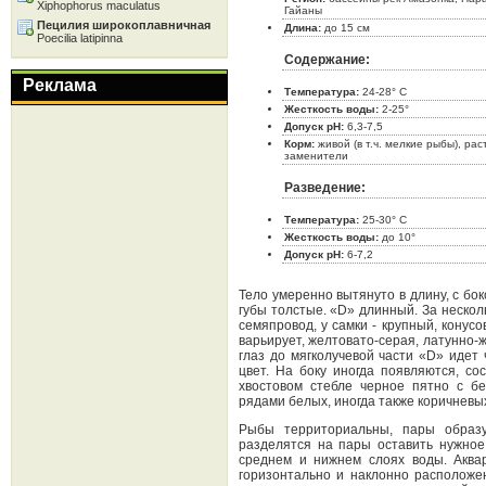
Xiphophorus maculatus
Гайаны
Пецилия широкоплавничная
Длина:
до 15 см
Poecilia latipinna
Содержание:
Реклама
Температура:
24-28° C
Жесткость воды:
2-25°
Допуск pH:
6,3-7,5
Корм:
живой (в т.ч. мелкие рыбы), ра
заменители
Разведение:
Температура:
25-30° C
Жесткость воды:
до 10°
Допуск pH:
6-7,2
Тело умеренно вытянуто в длину, с бо
губы толстые. «D» длинный. За нескол
семяпровод, у самки - крупный, конус
варьирует, желтовато-серая, латунно-
глаз до мягколучевой части «D» иде
цвет. На боку иногда появляются, с
хвостовом стебле черное пятно с бе
рядами белых, иногда также коричневых
Рыбы территориальны, пары образ
разделятся на пары оставить нужное
среднем и нижнем слоях воды. Аквар
горизонтально и наклонно расположе