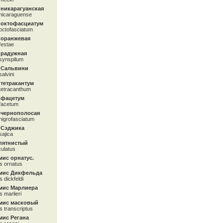
 никарагуанская
nicaraguense
 октофасциатум
octofasciatum
 оранжевая
festae
 радужная
synspilum
 Сальвини
alvini
тетракантум
tetracanthum
 фацетум
facetum
 чернополосая
nigrofasciatum
 Сэджика
sajica
пятнистый
ulatus
ис орнатус.
s ornatus
мис Дикфельда
 dickfeldi
мис Марлиера
s marlieri
мис масковый
s transcriptus
ис Регана