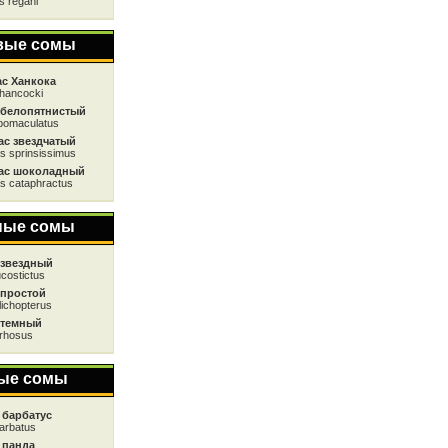
s regani
вые сомы
с Ханкока
hancocki
 белопятнистый
bomaculatus
ас звездчатый
s sprinsissimus
ас шоколадный
s cataphractus
ные сомы
 звездный
ucostictus
 простой
lichopterus
 темный
rrhosus
ые сомы
 барбатус
arbatus
 панда