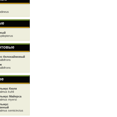
udineus
ые
сный
spilopterus
отовые
ус белокаймовый
albifrons
ож
albifrons
ые
льмус Кюля
almus kuhli
льмус Майерса
almus myersi
льмус
анный
almus semicinctus