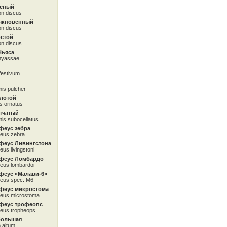
асный
n discus
ыкновенный
n discus
остой
n discus
Ньяса
nyassae
festivum
is pulcher
олотой
s ornatus
тчатый
is subocellatus
феус зебра
eus zebra
феус Ливингстона
us livingstoni
феус Ломбардо
eus lombardoi
феус «Малави-6»
eus spec. М6
феус микростома
eus microstoma
феус трофеопс
eus tropheops
большая
 altum