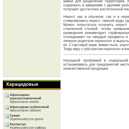
камни для разделения территорий, 
содержать в аквариуме с другими рыб
получают достаточно растительной пищ
Нерест как в обычном, так и в нере
стимулировать нерест сменой воды (д
Можно попытаться получить нерест 
стеклянной стенкой, чтобы привыкл
разведения рекомендует торфованную 
откладывают на твердые предметы и 
личинок родители переносят в вырытые
их. Стартовый корм: живая пыль, науп
Тогда икру с субстратом переносят в ин
Насущной проблемой в социально
устанавливать для предприятий жестк
некачественной продукции.
Харацидовые
Афиохаракс
красноплавничный
Aphyocharax anisitsi
Афиохаракс рубиновый
Aphyocharax rathbuni
Грими
Hyphessobrycon griemi
Каллистус
Hyphessobrycon callistus