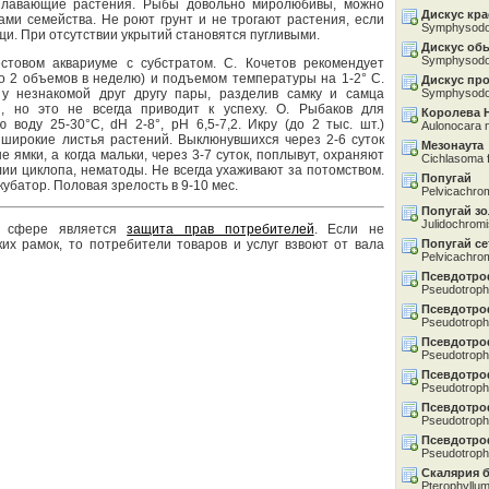
плавающие растения. Рыбы довольно миролюбивы, можно
Дискус кр
ами семейства. Не роют грунт и не трогают растения, если
Symphysodo
и. При отсутствии укрытий становятся пугливыми.
Дискус об
Symphysodo
стовом аквариуме с субстратом. С. Кочетов рекомендует
о 2 объемов в неделю) и подъемом температуры на 1-2° С.
Дискус пр
у незнакомой друг другу пары, разделив самку и самца
Symphysodo
и, но это не всегда приводит к успеху. О. Рыбаков для
Королева 
воду 25-30°С, dH 2-8°, рН 6,5-7,2. Икру (до 2 тыс. шт.)
Aulonocara 
широкие листья растений. Выклюнувшихся через 2-6 суток
Мезонаута
 ямки, а когда мальки, через 3-7 суток, поплывут, охраняют
Cichlasoma 
лии циклопа, нематоды. Не всегда ухаживают за потомством.
Попугай
кубатор. Половая зрелость в 9-10 мес.
Pelvicachrom
Попугай з
Julidochromi
й сфере является
защита прав потребителей
. Если не
их рамок, то потребители товаров и услуг взвоют от вала
Попугай се
Pelvicachrom
Псевдотро
Pseudotroph
Псевдотро
Pseudotrophe
Псевдотро
Pseudotroph
Псевдотро
Pseudotroph
Псевдотро
Pseudotroph
Псевдотро
Pseudotroph
Скалярия 
Pterophyllum