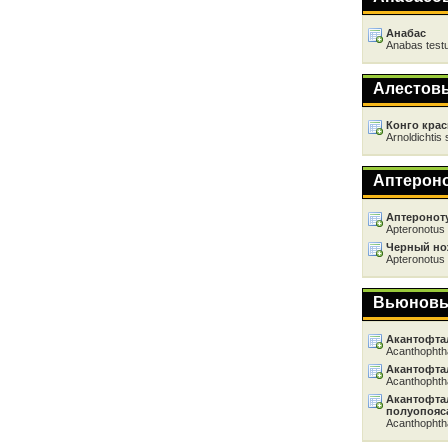
Анабас
Anabas test
Алестов
Конго кра
Arnoldichtis 
Аптерон
Аптеронот
Apteronotus 
Черный н
Apteronotus 
Вьюнов
Акантофта
Acanthophth
Акантофта
Acanthophth
Акантофта
полуопояс
Acanthophth