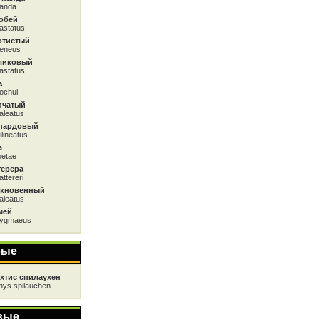
panda
обей
astatus
отистый
aeneus
ликовый
astatus
а
ochui
пчатый
aleatus
пардовый
ilineatus
а
metae
терера
ttereri
ыкновенный
aleatus
мей
pygmaeus
бые
хтис спилаухен
thys spilauchen
вые