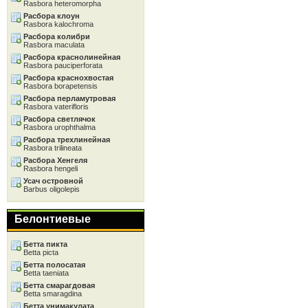
Rasbora heteromorpha
Расбора клоун
Rasbora kalochroma
Расбора колибри
Rasbora maculata
Расбора краснолинейная
Rasbora pauciperforata
Расбора краснохвостая
Rasbora borapetensis
Расбора перламутровая
Rasbora vaterifloris
Расбора светлячок
Rasbora urophthalma
Расбора трехлинейная
Rasbora trilineata
Расбора Хенгеля
Rasbora hengeli
Усач островной
Barbus oligolepis
Белонтиевые
Бетта пикта
Betta picta
Бетта полосатая
Betta taeniata
Бетта смарагдовая
Betta smaragdina
Бетта унимакулата