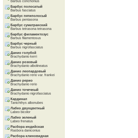
Barbus conchonius
Барбус полосатый
Barbus fasciatus
Барбус пятиполосый
Barbus pentasona
Барбус суматранский
Barbus tetrasona tetrasona
Барбус филаментозус
Barbus filamentosus
Барбус черный
Barbus nigrofasciatus
Данио голубой
Brachydanio kerri
Данио розовый
Brachydanio albolineatus
Данио леопардовый
Brachydanio rerio var. frankei
Данио рерио
Brachydanio rerio
Данио точечный
Brachydanio nigrofasciatus
Кардинал
Tanichthys albonubes
Лабео двухцветный
Labeo bicolor
Лабео зеленый
Labeo frenatus
Расбора индийская
Rasbora daniconius
Расбора клиновидная