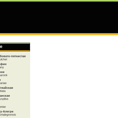
е
бовато-пятнистая
ulcher
ьфин
any
они
aronii
и
ariae
гвайская
ttata
анская
yspilus
etae
ту-Алегри
rtalegrensis