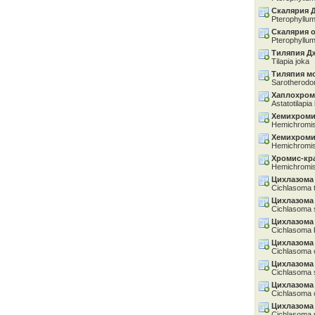
Скалярия 
Pterophyllum 
Скалярия 
Pterophyllum
Тиляпия Д
Tilapia joka
Тиляпия м
Sarotherod
Хаплохром
Astatotilapia
Хемихроми
Hemichromis
Хемихроми
Hemichromis li
Хромис-кр
Hemichromis
Цихлазома
Cichlasoma 
Цихлазома
Cichlasoma
Цихлазома
Cichlasoma b
Цихлазома
Cichlasoma 
Цихлазома
Cichlasoma 
Цихлазома
Cichlasoma c
Цихлазома
Cichlasoma 