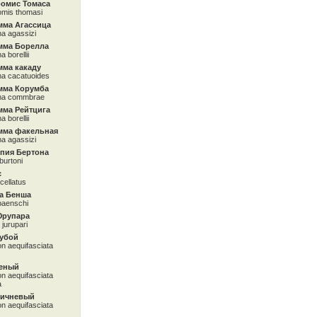
омис Томаса
mis thomasi
мма Агассица
a agassizi
мма Борелла
 borellii
мма какаду
a cacatuoides
мма Корумба
ma commbrae
мма Рейтцига
 borellii
мма факельная
a agassizi
япия Бертона
 burtoni
с
cellatus
а Бенша
baenschi
Юрупара
jurupari
лубой
 aequifasciata
леный
 aequifasciata
a
ричневый
 aequifasciata