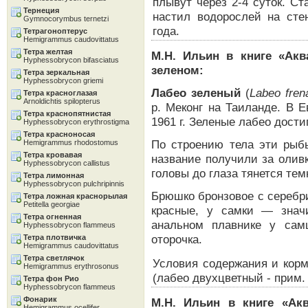
плывут через 2-4 суток. С
Тернеция
настил водорослей на стен
Gymnocorymbus ternetzi
года.
Тетрагоноптерус
Hemigrammus caudovittatus
Тетра желтая
М.Н. Ильин в книге «Ак
Hyphessobrycon bifasciatus
зеленом:
Тетра зеркальная
Hyphessobrycon griemi
Лабео зеленый
(
Labeo fren
Тетра красноглазая
Arnoldichtis spilopterus
р. Меконг на Таиланде. В 
Тетра краснопятнистая
1961 г. Зеленые лабео дости
Hyphessobrycon erythrostigma
Тетра красноносая
По строению тела эти рыб
Hemigrammus rhodostomus
Тетра кровавая
название получили за оливк
Hyphessobrycon callistus
головы до глаза тянется тем
Тетра лимонная
Hyphessobrycon pulchripinnis
Брюшко бронзовое с серебр
Тетра ложная краснорылая
Petitella georgiae
красные, у самки — знач
Тетра огненная
анальном плавнике у сам
Hyphessobrycon flammeus
оторочка.
Тетра плотвичка
Hemigrammus caudovittatus
Тетра светлячок
Условия содержания и корм
Hemigrammus erythrosonus
(лабео двухцветный - прим.
Тетра фон Рио
Hyphessobrycon flammeus
Фонарик
М.Н. Ильин в книге «Ак
Hemigrammus ocellifer