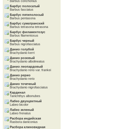
Barbus conchonius
Барбус полосатый
Barbus fasciatus
Барбус пятиполосый
Barbus pentasona
Барбус суматранский
Barbus tetrasona tetrasona
Барбус филаментозус
Barbus filamentosus
Барбус черный
Barbus nigrofasciatus
Данио голубой
Brachydanio kerri
Данио розовый
Brachydanio albolineatus
Данио леопардовый
Brachydanio rerio var. frankei
Данио рерио
Brachydanio rerio
Данио точечный
Brachydanio nigrofasciatus
Кардинал
Tanichthys albonubes
Лабео двухцветный
Labeo bicolor
Лабео зеленый
Labeo frenatus
Расбора индийская
Rasbora daniconius
Расбора клиновидная