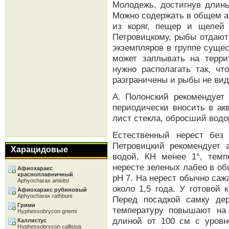
Молодежь, достигнув длины
Можно содержать в общем а
из коряг, пещер и щелей
Петровицкому, рыбы отдают
экземпляров в группе суще
может заплывать на терри
нужно располагать так, ч
разграничены и рыбы не вид
А. Полонский рекомендует
периодически вносить в ак
лист стекла, обросший вод
Естественный нерест без
Петровицкий рекомендует 
Харацидовые
водой, КН менее 1°, темп
нересте зеленых лабео в об
Афиохаракс
красноплавничный
рН 7. На нерест обычно саж
Aphyocharax anisitsi
около 1,5 года. У готовой 
Афиохаракс рубиновый
Aphyocharax rathbuni
Перед посадкой самку де
Грими
температуру повышают на 
Hyphessobrycon griemi
длиной от 100 см с уровн
Каллистус
Hyphessobrycon callistus