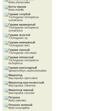
Betta unimaculata
Бетта черная
Betta imbellis
Гурами голубой
Trichogaster trichopterus
sumatranus
Гурами мраморный
Trichogaster trichopterus
sumatranus
Гурами золотой
Trichogaster sp.
Гурами жемчужный
Trichogaster leeri
Гурами лунный
Trichogaster microlepis
Гурами пятнистый
Trichogaster trichopterus
trichopterus
Гурами шоколадный
Sphaerichthys osphromenoides
Макропод
Macropodus opercularis
Макропод круглохвостый
Macropodus chinensis
Макропод черный
Macropodus concolor
Петушок
Betta splendes
Петушок зеленый
Betta smaragdina