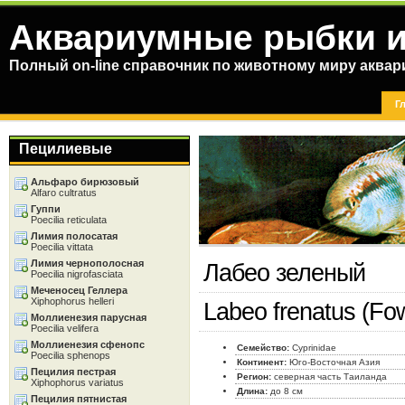
Аквариумные рыбки и
Полный on-line справочник по животному миру аква
Г
Пецилиевые
Альфаро бирюзовый
Alfaro cultratus
Гуппи
Poecilia reticulata
Лимия полосатая
Poecilia vittata
Лимия чернополосная
Лабео зеленый
Poecilia nigrofasciata
Меченосец Геллера
Xiphophorus helleri
Labeo frenatus (Fow
Моллиенезия парусная
Poecilia velifera
Моллиенезия сфенопс
Семейство:
Cyprinidae
Poecilia sphenops
Континент:
Юго-Восточная Азия
Пецилия пестрая
Регион:
северная часть Таиланда
Xiphophorus variatus
Длина:
до 8 см
Пецилия пятнистая