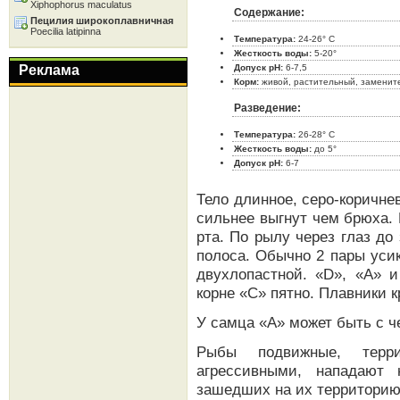
Xiphophorus maculatus
Содержание:
Пецилия широкоплавничная
Poecilia latipinna
Температура:
24-26° C
Жесткость воды:
5-20°
Реклама
Допуск pH:
6-7,5
Корм:
живой, растительный, заменит
Разведение:
Температура:
26-28° C
Жесткость воды:
до 5°
Допуск pH:
6-7
Тело длинное, серо-коричн
сильнее выгнут чем брюха. 
рта. По рылу через глаз до
полоса. Обычно 2 пары уси
двухлопастной. «D», «А» и
корне «С» пятно. Плавники 
У самца «А» может быть с ч
Рыбы подвижные, терри
агрессивными, нападают 
зашедших на их территорию