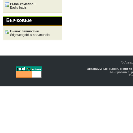
Рыба-хамелеон
Badis badis
Бычковые
Бычок пятнистый
Stigmatogobius sadanundio
©
Аква
аквариумные рыбки, книги по
Сканирование, р
Гл