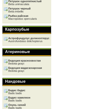
Петушок однопятнистый
Betta unimaculata
Петушок черный
Betta imbellis
Рыбка райская
Macropodus opercularis
Карпозубые
Астрофундулус долихоптерус
Austrofundulus dolichopterus
Атериновые
Бедоция краснохвостая
Bedotia geayi
Бедоция мадагаскарская
Bedotia geayi
Нандовые
Бадис бадис
Badis badis
Бадис-хамелеон
Badis badis
Окунь синий
Badis badis