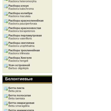
Rasbora heteromorpha
Расбора клоун
Rasbora kalochroma
Расбора колибри
Rasbora maculata
Расбора краснолинейная
Rasbora pauciperforata
Расбора краснохвостая
Rasbora borapetensis
Расбора перламутровая
Rasbora vaterifloris
Расбора светлячок
Rasbora urophthalma
Расбора трехлинейная
Rasbora trilineata
Расбора Хенгеля
Rasbora hengeli
Усач островной
Barbus oligolepis
Белонтиевые
Бетта пикта
Betta picta
Бетта полосатая
Betta taeniata
Бетта смарагдовая
Betta smaragdina
Бетта унимакулата