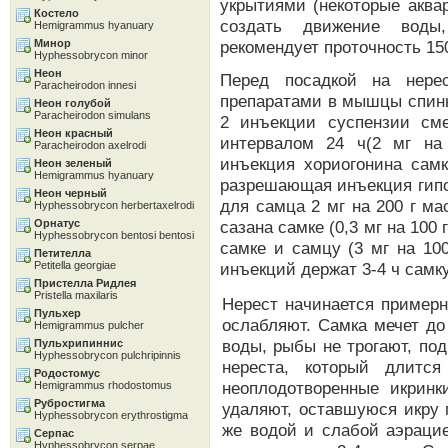
укрытиями (некоторые аква
Костело
создать движение воды
Hemigrammus hyanuary
Минор
рекомендует проточность 150
Hyphessobrycon minor
Неон
Перед посадкой на нере
Paracheirodon innesi
препаратами в мышцы спины
Неон голубой
Paracheirodon simulans
2 инъекции суспензии см
Неон красный
интервалом 24 ч(2 мг на
Paracheirodon axelrodi
инъекция хориогонина самк
Неон зеленый
Hemigrammus hyanuary
разрешающая инъекция гипоф
Неон черный
для самца 2 мг на 200 г м
Hyphessobrycon herbertaxelrodi
Орнатус
сазана самке (0,3 мг на 100
Hyphessobrycon bentosi bentosi
самке и самцу (3 мг на 10
Петителла
Petitella georgiae
инъекций держат 3-4 ч самк
Пристелла Ридлея
Pristella maxilaris
Нерест начинается примерн
Пульхер
ослабляют. Самка мечет до
Hemigrammus pulcher
воды, рыбы не трогают, по
Пульхрипиннис
Hyphessobrycon pulchripinnis
нереста, который длится
Родостомус
неоплодотворенные икринк
Hemigrammus rhodostomus
Рубростигма
удаляют, оставшуюся икру п
Hyphessobrycon erythrostigma
же водой и слабой аэрацие
Серпас
Hyphessobrycon serpae