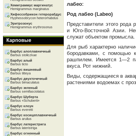
лабео:
Хемиграммус маргинатус
Hemigrammus marginatus
Род лабео (Labeo)
Хифессобрикон гетерорабдус
Hyphessobrycon heterorhabdus
Представители этого рода 
Эритрозонус
Hemigrammus erythrosonus
и Юго-Восточной Азии. Н
служат объектом промысла. 
Карповые
Для рыб характерно наличи
Барбус алоплавничный
бородавками, с помощью к
Barbus stoliczkae
рашпилем. Имеется 1—2 па
Барбус алый
Barbus ticto
вкуса. Рот нижний.
Барбус вишневый
Barbus titteya
Виды, содержащиеся в аква
Барбус двухточечный
растениями водоемах с проз
Barbus bimaculatus
Барбус зеленый
Barbus semifasciolatus
Барбус Шуберта
Barbus «Schuberti»
Барбус клоун
Barbus everetti
Барбус косицеплавничный
Barbus arulius
Барбус латеристрига
Barbus lateristriga
Барбус огненный