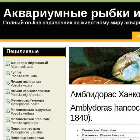
Аквариумные рыбки и
Полный on-line справочник по животному миру аква
Г
Пецилиевые
Альфаро бирюзовый
Alfaro cultratus
Гуппи
Poecilia reticulata
Лимия полосатая
Poecilia vittata
Лимия чернополосная
Амблидорас Ханко
Poecilia nigrofasciata
Меченосец Геллера
Xiphophorus helleri
Amblydoras hancock
Моллиенезия парусная
Poecilia velifera
1840).
Моллиенезия сфенопс
Poecilia sphenops
Пецилия пестрая
Семейство:
Doradidae
Xiphophorus variatus
Континент:
Южная Америка
Пецилия пятнистая