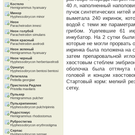
Костело
40 л, наполненный наполовин
Hemigrammus hyanuary
пучок синтетических нитей и
Минор
Hyphessobrycon minor
выметала 240 икринок, кот
Неон
водой с теми же параметра
Paracheirodon innesi
грибом. Уцелевшие 61 ик
Неон голубой
Paracheirodon simulans
инкубатор. На 2 сутки был
Неон красный
которые не могли прорвать 
Paracheirodon axelrodi
икринка была положена на 
Неон зеленый
Hemigrammus hyanuary
затем препаровальной игл
Неон черный
хвостовым стеблем эмбриона
Hyphessobrycon herbertaxelrodi
Орнатус
оболочка была оттянута 
Hyphessobrycon bentosi bentosi
головой и концом хвостово
Петителла
Petitella georgiae
Стартовый корм: мелкий ре
Пристелла Ридлея
сетку.
Pristella maxilaris
Пульхер
Hemigrammus pulcher
Пульхрипиннис
Hyphessobrycon pulchripinnis
Родостомус
Hemigrammus rhodostomus
Рубростигма
Hyphessobrycon erythrostigma
Серпас
Hyphessobrycon serpae