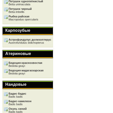
Петушок однопятнистый
Betta unimaculata
Петушок черный
Betta imbellis
Рыбка райская
Macropodus opercularis
Карпозубые
Астрофундулус долихоптерус
Austrofundulus dolichopterus
Атериновые
Бедоция краснохвостая
Bedotia geayi
Бедоция мадагаскарская
Bedotia geayi
Нандовые
Бадис бадис
Badis badis
Бадис-хамелеон
Badis badis
Окунь синий
Badis badis