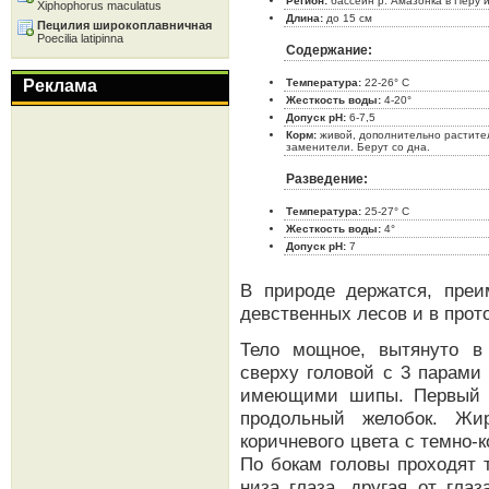
Регион:
бассейн р. Амазонка в Перу 
Xiphophorus maculatus
Длина:
до 15 см
Пецилия широкоплавничная
Poecilia latipinna
Содержание:
Реклама
Температура:
22-26° C
Жесткость воды:
4-20°
Допуск pH:
6-7,5
Корм:
живой, дополнительно растите
заменители. Берут со дна.
Разведение:
Температура:
25-27° C
Жесткость воды:
4°
Допуск pH:
7
В природе держатся, преи
девственных лесов и в прот
Тело мощное, вытянуто в
сверху головой с 3 парами
имеющими шипы. Первый л
продольный желобок. Жир
коричневого цвета с темно
По бокам головы проходят 
низа глаза, другая от гла