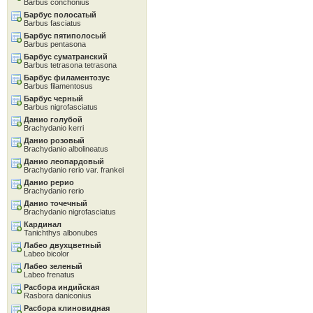
Barbus conchonius
Барбус полосатый
Barbus fasciatus
Барбус пятиполосый
Barbus pentasona
Барбус суматранский
Barbus tetrasona tetrasona
Барбус филаментозус
Barbus filamentosus
Барбус черный
Barbus nigrofasciatus
Данио голубой
Brachydanio kerri
Данио розовый
Brachydanio albolineatus
Данио леопардовый
Brachydanio rerio var. frankei
Данио рерио
Brachydanio rerio
Данио точечный
Brachydanio nigrofasciatus
Кардинал
Tanichthys albonubes
Лабео двухцветный
Labeo bicolor
Лабео зеленый
Labeo frenatus
Расбора индийская
Rasbora daniconius
Расбора клиновидная