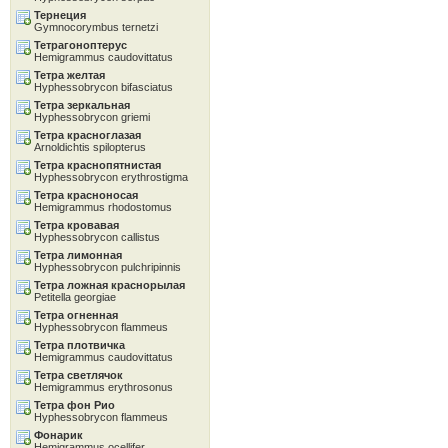
Тернеция
Gymnocorymbus ternetzi
Тетрагоноптерус
Hemigrammus caudovittatus
Тетра желтая
Hyphessobrycon bifasciatus
Тетра зеркальная
Hyphessobrycon griemi
Тетра красноглазая
Arnoldichtis spilopterus
Тетра краснопятнистая
Hyphessobrycon erythrostigma
Тетра красноносая
Hemigrammus rhodostomus
Тетра кровавая
Hyphessobrycon callistus
Тетра лимонная
Hyphessobrycon pulchripinnis
Тетра ложная краснорылая
Petitella georgiae
Тетра огненная
Hyphessobrycon flammeus
Тетра плотвичка
Hemigrammus caudovittatus
Тетра светлячок
Hemigrammus erythrosonus
Тетра фон Рио
Hyphessobrycon flammeus
Фонарик
Hemigrammus ocellifer