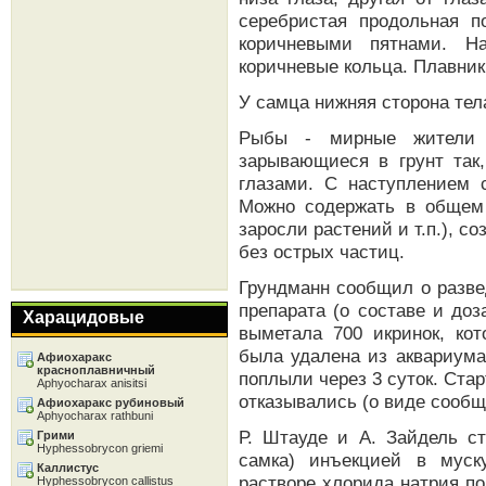
серебристая продольная п
коричневыми пятнами. Н
коричневые кольца. Плавник
У самца нижняя сторона тел
Рыбы - мирные жители 
зарывающиеся в грунт так
глазами. С наступлением 
Можно содержать в общем 
заросли растений и т.п.), с
без острых частиц.
Грундманн сообщил о разве
препарата (о составе и доз
Харацидовые
выметала 700 икринок, кот
была удалена из аквариума
Афиохаракс
красноплавничный
поплыли через 3 суток. Стар
Aphyocharax anisitsi
отказывались (о виде сообщ
Афиохаракс рубиновый
Aphyocharax rathbuni
Р. Штауде и А. Зайдель с
Грими
Hyphessobrycon griemi
самка) инъекцией в муск
Каллистус
растворе хлорида натрия п
Hyphessobrycon callistus