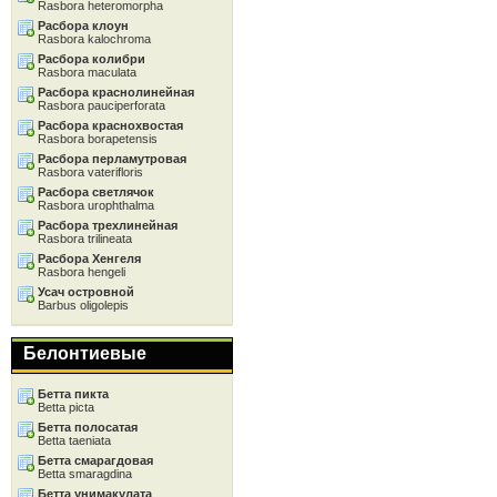
Rasbora heteromorpha
Расбора клоун
Rasbora kalochroma
Расбора колибри
Rasbora maculata
Расбора краснолинейная
Rasbora pauciperforata
Расбора краснохвостая
Rasbora borapetensis
Расбора перламутровая
Rasbora vaterifloris
Расбора светлячок
Rasbora urophthalma
Расбора трехлинейная
Rasbora trilineata
Расбора Хенгеля
Rasbora hengeli
Усач островной
Barbus oligolepis
Белонтиевые
Бетта пикта
Betta picta
Бетта полосатая
Betta taeniata
Бетта смарагдовая
Betta smaragdina
Бетта унимакулата