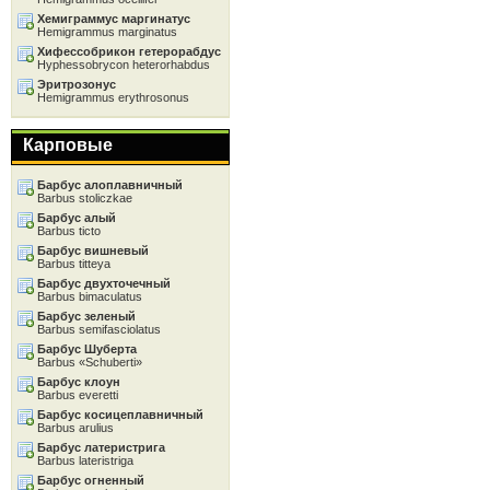
Хемиграммус маргинатус
Hemigrammus marginatus
Хифессобрикон гетерорабдус
Hyphessobrycon heterorhabdus
Эритрозонус
Hemigrammus erythrosonus
Карповые
Барбус алоплавничный
Barbus stoliczkae
Барбус алый
Barbus ticto
Барбус вишневый
Barbus titteya
Барбус двухточечный
Barbus bimaculatus
Барбус зеленый
Barbus semifasciolatus
Барбус Шуберта
Barbus «Schuberti»
Барбус клоун
Barbus everetti
Барбус косицеплавничный
Barbus arulius
Барбус латеристрига
Barbus lateristriga
Барбус огненный