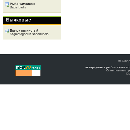
Рыба-хамелеон
Badis badis
Бычковые
Бычок пятнистый
Stigmatogobius sadanundio
©
Аква
аквариумные рыбки, книги по
Сканирование, р
Гл