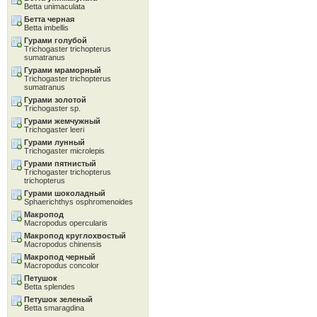
Betta unimaculata
Бетта черная
Betta imbellis
Гурами голубой
Trichogaster trichopterus
sumatranus
Гурами мраморный
Trichogaster trichopterus
sumatranus
Гурами золотой
Trichogaster sp.
Гурами жемчужный
Trichogaster leeri
Гурами лунный
Trichogaster microlepis
Гурами пятнистый
Trichogaster trichopterus
trichopterus
Гурами шоколадный
Sphaerichthys osphromenoides
Макропод
Macropodus opercularis
Макропод круглохвостый
Macropodus chinensis
Макропод черный
Macropodus concolor
Петушок
Betta splendes
Петушок зеленый
Betta smaragdina