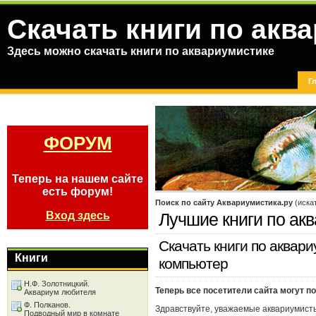
Скачать книги по акв
Здесь можно скачать книги по аквариумистике
Г
ФОРУМ
Теперь на нашем сайте
есть форум!
Поиск по сайту Аквариумистика.ру
(иска
Вход здесь
Лучшие книги по ак
Скачать книги по аквари
Книги
компьютер
Н.Ф. Золотницкий.
Теперь все посетители сайта могут 
Аквариум любителя
Ф. Полканов.
Здравствуйте, уважаемые аквариумист
Подводный мир в комнате