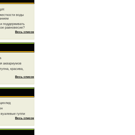
 рН
жесткоcти воды
анием
 и поддерживать
кое равновесие?
Весь список
a
ля аквариумов
тупна, красива,
Весь список
цихлид
он
 вуалевые гуппи
Весь список