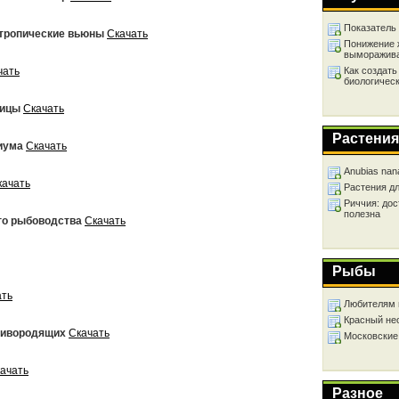
Показатель
 тропические вьюны
Скачать
Понижение 
выморажив
чать
Как создать
биологичес
ницы
Скачать
Растения
риума
Скачать
Anubias nan
качать
Растения д
Риччия: дос
полезна
го рыбоводства
Скачать
Рыбы
ать
Любителям 
Красный не
 живородящих
Скачать
Московские
ачать
Разное