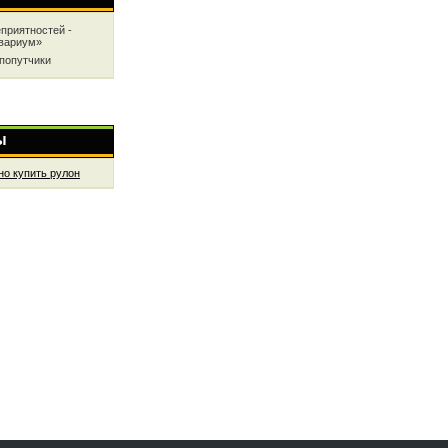
приятностей -
квариум»
попутчики
ы
но купить рулон