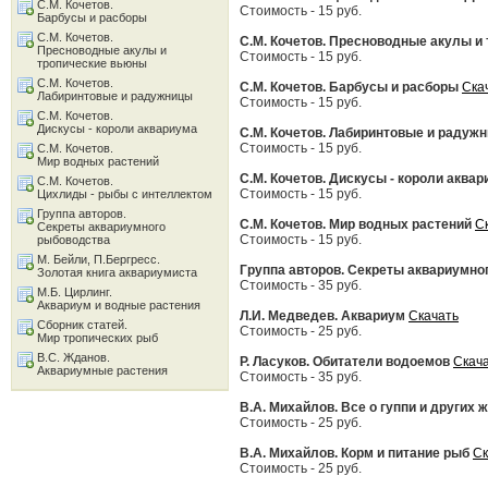
С.М. Кочетов.
Стоимость - 15 руб.
Барбусы и расборы
С.М. Кочетов.
С.М. Кочетов. Пресноводные акулы и
Пресноводные акулы и
Стоимость - 15 руб.
тропические вьюны
С.М. Кочетов.
С.М. Кочетов. Барбусы и расборы
Ска
Лабиринтовые и радужницы
Стоимость - 15 руб.
С.М. Кочетов.
Дискусы - короли аквариума
С.М. Кочетов. Лабиринтовые и радуж
Стоимость - 15 руб.
С.М. Кочетов.
Мир водных растений
С.М. Кочетов. Дискусы - короли аква
С.М. Кочетов.
Стоимость - 15 руб.
Цихлиды - рыбы с интеллектом
Группа авторов.
С.М. Кочетов. Мир водных растений
С
Секреты аквариумного
Стоимость - 15 руб.
рыбоводства
М. Бейли, П.Бергресс.
Группа авторов. Секреты аквариумно
Золотая книга аквариумиста
Стоимость - 35 руб.
М.Б. Цирлинг.
Аквариум и водные растения
Л.И. Медведев. Аквариум
Скачать
Сборник статей.
Стоимость - 25 руб.
Мир тропических рыб
В.С. Жданов.
Р. Ласуков. Обитатели водоемов
Скач
Аквариумные растения
Стоимость - 35 руб.
В.А. Михайлов. Все о гуппи и других
Стоимость - 25 руб.
В.А. Михайлов. Корм и питание рыб
Ск
Стоимость - 25 руб.