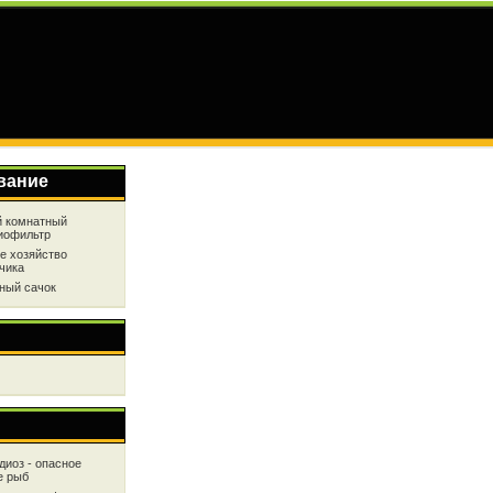
вание
 комнатный
иофильтр
е хозяйство
чика
ный сачок
диоз - опасное
е рыб