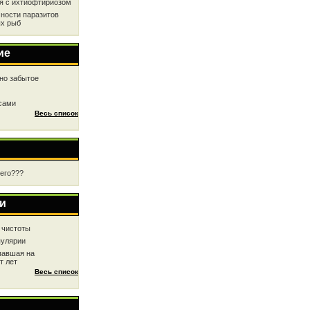
ся с ихтиофтириозом
ности паразитов
х рыб
ие
но забытое
 сами
Весь список
чего???
и
 чистоты
пулярии
павшая на
т лет
Весь список