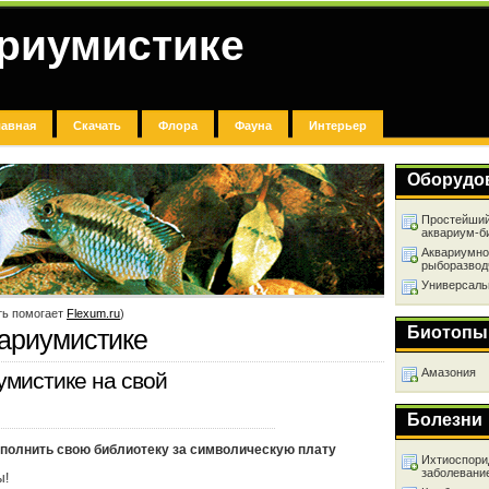
ариумистике
лавная
Скачать
Флора
Фауна
Интерьер
Оборудо
Простейший
аквариум-б
Аквариумно
рыборазвод
Универсаль
ть помогает
Flexum.ru
)
Биотопы
вариумистике
Амазония
умистике на свой
Болезни
пополнить свою библиотеку за символическую плату
Ихтиоспори
заболевани
ы!