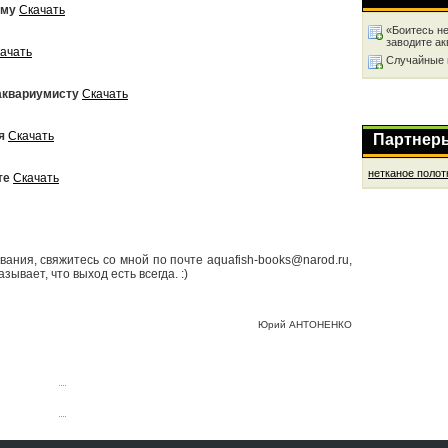
уму
Скачать
«Боитесь не
заводите а
ачать
Случайные 
аквариумисту
Скачать
я
Скачать
Партнер
нетканое полот
те
Скачать
вания, свяжитесь со мной по почте aquafish-books@narod.ru,
зывает, что выход есть всегда. :)
Юрий АНТОНЕНКО