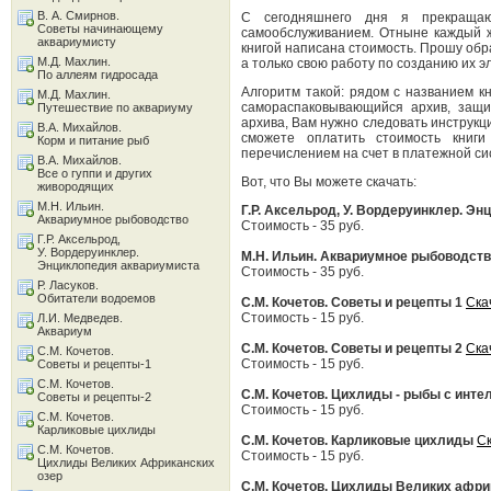
В. А. Смирнов.
C сегодняшнего дня я прекраща
Советы начинающему
самообслуживанием. Отныне каждый ж
аквариумисту
книгой написана стоимость. Прошу обр
М.Д. Махлин.
а только свою работу по созданию их э
По аллеям гидросада
Алгоритм такой: рядом с названием кн
М.Д. Махлин.
самораспаковывающийся архив, защи
Путешествие по аквариуму
архива, Вам нужно следовать инструкц
В.А. Михайлов.
сможете оплатить стоимость кни
Корм и питание рыб
перечислением на счет в платежной с
В.А. Михайлов.
Все о гуппи и других
Вот, что Вы можете скачать:
живородящих
М.Н. Ильин.
Г.Р. Аксельрод, У. Вордеруинклер. Э
Аквариумное рыбоводство
Стоимость - 35 руб.
Г.Р. Аксельрод,
У. Вордеруинклер.
М.Н. Ильин. Аквариумное рыбоводст
Энциклопедия аквариумиста
Стоимость - 35 руб.
Р. Ласуков.
Обитатели водоемов
С.М. Кочетов. Советы и рецепты 1
Ска
Стоимость - 15 руб.
Л.И. Медведев.
Аквариум
С.М. Кочетов. Советы и рецепты 2
Ска
С.М. Кочетов.
Стоимость - 15 руб.
Советы и рецепты-1
С.М. Кочетов.
С.М. Кочетов. Цихлиды - рыбы с инте
Советы и рецепты-2
Стоимость - 15 руб.
С.М. Кочетов.
Карликовые цихлиды
С.М. Кочетов. Карликовые цихлиды
С
С.М. Кочетов.
Стоимость - 15 руб.
Цихлиды Великих Африканских
озер
С.М. Кочетов. Цихлиды Великих афри