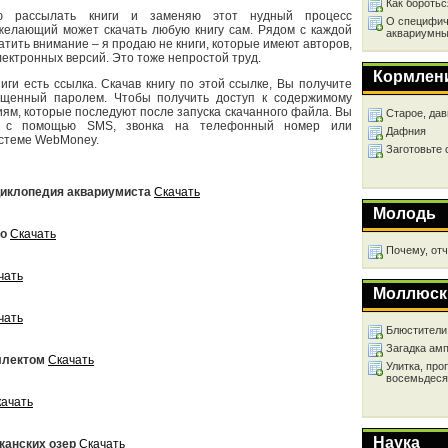
Как бороть
ю рассылать книги и заменяю этот нудный процесс
О специфич
елающий может скачать любую книгу сам. Рядом с каждой
аквариумны
атить внимание – я продаю не книги, которые имеют авторов,
лектронных версий. Это тоже непростой труд.
Кормлен
иги есть ссылка. Скачав книгу по этой ссылке, Вы получите
щенный паролем. Чтобы получить доступ к содержимому
иям, которые последуют после запуска скачанного файла. Вы
Старое, дав
ги с помощью SMS, звонка на телефонный номер или
Дафния
истеме WebMoney.
Заготовьте
нциклопедия аквариумиста
Скачать
Молодь
во
Скачать
Почему, от
чать
Моллюск
чать
Блюстители
Загадка ам
ллектом
Скачать
Улитка, про
восемьдеся
качать
Наука
канских озер
Скачать