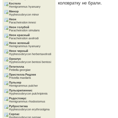
коловратку не брали.
Костело
Hemigrammus hyanuary
Минор
Hyphessobrycon minor
Неон
Paracheirodon innesi
Неон голубой
Paracheirodon simulans
Неон красный
Paracheirodon axelrodi
Неон зеленый
Hemigrammus hyanuary
Неон черный
Hyphessobrycon herbertaxelrodi
Орнатус
Hyphessobrycon bentosi bentosi
Петителла
Petitella georgiae
Пристелла Ридлея
Pristella maxilaris
Пульхер
Hemigrammus pulcher
Пульхрипиннис
Hyphessobrycon pulchripinnis
Родостомус
Hemigrammus rhodostomus
Рубростигма
Hyphessobrycon erythrostigma
Серпас
Hyphessobrycon serpae