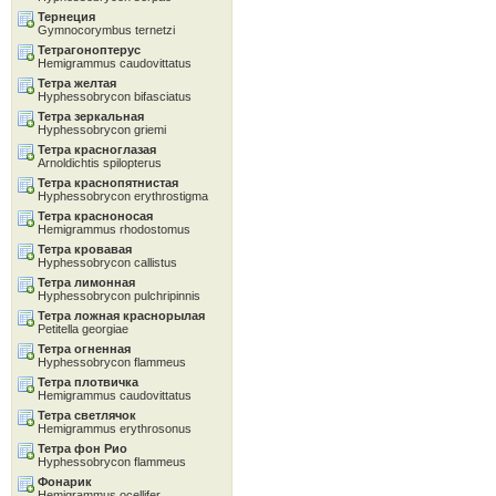
Тернеция
Gymnocorymbus ternetzi
Тетрагоноптерус
Hemigrammus caudovittatus
Тетра желтая
Hyphessobrycon bifasciatus
Тетра зеркальная
Hyphessobrycon griemi
Тетра красноглазая
Arnoldichtis spilopterus
Тетра краснопятнистая
Hyphessobrycon erythrostigma
Тетра красноносая
Hemigrammus rhodostomus
Тетра кровавая
Hyphessobrycon callistus
Тетра лимонная
Hyphessobrycon pulchripinnis
Тетра ложная краснорылая
Petitella georgiae
Тетра огненная
Hyphessobrycon flammeus
Тетра плотвичка
Hemigrammus caudovittatus
Тетра светлячок
Hemigrammus erythrosonus
Тетра фон Рио
Hyphessobrycon flammeus
Фонарик
Hemigrammus ocellifer