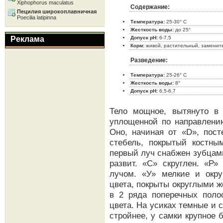
Xiphophorus maculatus
Содержание:
Пецилия широкоплавничная
Poecilia latipinna
Температура:
25-30° C
Жесткость воды:
до 25°
Реклама
Допуск pH:
6-7,5
Корм:
живой, растительный, заменит
Разведение:
Температура:
25-26° C
Жесткость воды:
8°
Допуск pH:
6,5-6,7
Тело мощное, вытянуто в 
уплощенной по направлению
Оно, начиная от «D», пост
стебель, покрытый костны
первый луч снабжен зубцам
развит. «С» скруглен. «
лучом. «У» мелкие и окру
цвета, покрыты округлыми 
в 2 ряда поперечных поло
цвета. На усиках темные и 
стройнее, у самки крупное