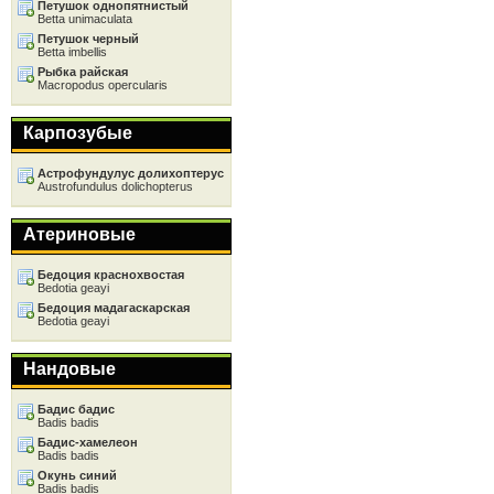
Петушок однопятнистый
Betta unimaculata
Петушок черный
Betta imbellis
Рыбка райская
Macropodus opercularis
Карпозубые
Астрофундулус долихоптерус
Austrofundulus dolichopterus
Атериновые
Бедоция краснохвостая
Bedotia geayi
Бедоция мадагаскарская
Bedotia geayi
Нандовые
Бадис бадис
Badis badis
Бадис-хамелеон
Badis badis
Окунь синий
Badis badis