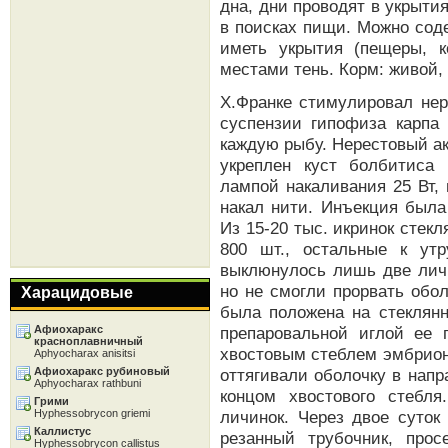
дна, дни проводят в укрыти
в поисках пищи. Можно сод
иметь укрытия (пещеры, к
местами тень. Корм: живой, 
Х.Франке стимулировал не
суспензии гипофиза карпа 
каждую рыбу. Нерестовый ак
укреплен куст болбитиса
лампой накаливания 25 Вт,
накал нити. Инъекция была
Из 15-20 тыс. икринок стек
800 шт., остальные к ут
выклюнулось лишь две лич
но не смогли прорвать обо
Харацидовые
была положена на стеклянн
Афиохаракс
препаровальной иглой ее
красноплавничный
хвостовым стеблем эмбриона
Aphyocharax anisitsi
Афиохаракс рубиновый
оттягивали оболочку в нап
Aphyocharax rathbuni
концом хвостового стебл
Грими
Hyphessobrycon griemi
личинок. Через двое суток
Каллистус
резанный трубочник, про
Hyphessobrycon callistus