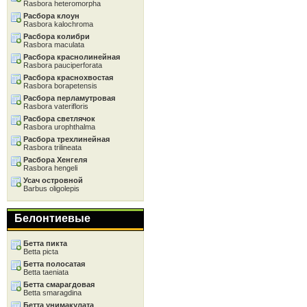
Rasbora heteromorpha
Расбора клоун
Rasbora kalochroma
Расбора колибри
Rasbora maculata
Расбора краснолинейная
Rasbora pauciperforata
Расбора краснохвостая
Rasbora borapetensis
Расбора перламутровая
Rasbora vaterifloris
Расбора светлячок
Rasbora urophthalma
Расбора трехлинейная
Rasbora trilineata
Расбора Хенгеля
Rasbora hengeli
Усач островной
Barbus oligolepis
Белонтиевые
Бетта пикта
Betta picta
Бетта полосатая
Betta taeniata
Бетта смарагдовая
Betta smaragdina
Бетта унимакулата