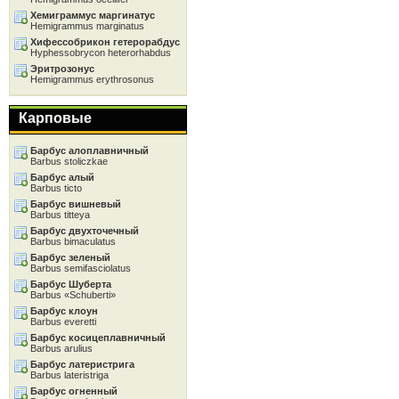
Хемиграммус маргинатус
Hemigrammus marginatus
Хифессобрикон гетерорабдус
Hyphessobrycon heterorhabdus
Эритрозонус
Hemigrammus erythrosonus
Карповые
Барбус алоплавничный
Barbus stoliczkae
Барбус алый
Barbus ticto
Барбус вишневый
Barbus titteya
Барбус двухточечный
Barbus bimaculatus
Барбус зеленый
Barbus semifasciolatus
Барбус Шуберта
Barbus «Schuberti»
Барбус клоун
Barbus everetti
Барбус косицеплавничный
Barbus arulius
Барбус латеристрига
Barbus lateristriga
Барбус огненный