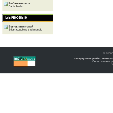
Рыба-хамелеон
Badis badis
Бычковые
Бычок пятнистый
Stigmatogobius sadanundio
©
Аква
аквариумные рыбки, книги по
Сканирование, р
Гл