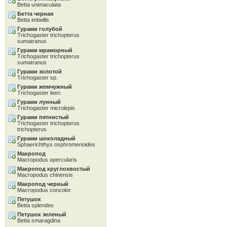
Betta unimaculata
Бетта черная
Betta imbellis
Гурами голубой
Trichogaster trichopterus
sumatranus
Гурами мраморный
Trichogaster trichopterus
sumatranus
Гурами золотой
Trichogaster sp.
Гурами жемчужный
Trichogaster leeri
Гурами лунный
Trichogaster microlepis
Гурами пятнистый
Trichogaster trichopterus
trichopterus
Гурами шоколадный
Sphaerichthys osphromenoides
Макропод
Macropodus opercularis
Макропод круглохвостый
Macropodus chinensis
Макропод черный
Macropodus concolor
Петушок
Betta splendes
Петушок зеленый
Betta smaragdina