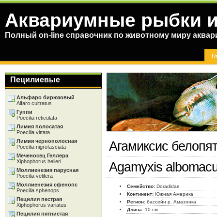
Аквариумные рыбки и
Полный on-line справочник по животному миру аква
Г
Пецилиевые
Альфаро бирюзовый
Alfaro cultratus
Гуппи
Poecilia reticulata
Лимия полосатая
Poecilia vittata
Лимия чернополосная
Агамиксис белопя
Poecilia nigrofasciata
Меченосец Геллера
Xiphophorus helleri
Agamyxis albomacul
Моллиенезия парусная
Poecilia velifera
Моллиенезия сфенопс
Семейство:
Doradidae
Poecilia sphenops
Континент:
Южная Америка
Пецилия пестрая
Регион:
бассейн р. Амазонка
Xiphophorus variatus
Длина:
10 см
Пецилия пятнистая