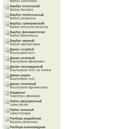
Barbus conchonius
Барбус полосатый
Barbus fasciatus
Барбус пятиполосый
Barbus pentasona
Барбус суматранский
Barbus tetrasona tetrasona
Барбус филаментозус
Barbus filamentosus
Барбус черный
Barbus nigrofasciatus
Данио голубой
Brachydanio kerri
Данио розовый
Brachydanio albolineatus
Данио леопардовый
Brachydanio rerio var. frankei
Данио рерио
Brachydanio rerio
Данио точечный
Brachydanio nigrofasciatus
Кардинал
Tanichthys albonubes
Лабео двухцветный
Labeo bicolor
Лабео зеленый
Labeo frenatus
Расбора индийская
Rasbora daniconius
Расбора клиновидная