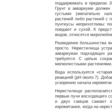
поддерживать в пределах 2
Грунт в аквариуме должен
густыми (желательно на
растений либо растений с 
пунтиусы неприхотливы: по
поедают и сухой. К предст
видов, относятся миролюби
Разведение большинства ви
просто. Нерестилища устр
аквариумах подходящих ра
требуется. С целью сохр
мелколистными растениями, 
Вода используется «старая
реакцией (рН около 7). Доб
ускорению начала икрометан
Нерестилище располагаетс
первые лучи восходящего с
и двух самцов сажают о
икрометание, когда на нерес