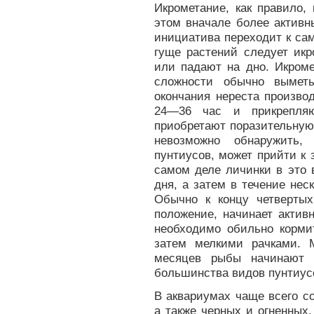
Икрометание, как правило,
этом вначале более активн
инициатива переходит к сам
гуще растений следует икр
или падают на дно. Икром
сложности обычно выметы
окончания нереста произво
24—36 час и прикрепляю
приобретают поразительную 
невозможно обнаружить,
пунтиусов, может прийти к 
самом деле личинки в это 
дня, а затем в течение нес
Обычно к концу четвертых
положение, начинает актив
необходимо обильно корми
затем мелкими рачками. 
месяцев рыбы начинают р
большинства видов пунтиус
В аквариумах чаще всего с
а также черных и огненных