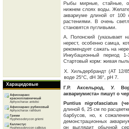
Рыбы мирные, стайные, о
нижнем слоях воды. Желате
аквариуме длиной от 100
растениями. В очень све
становятся пугливыми.
А. Полонский (указывает н
нерест, особенно самца, к
рекомендует сажать на нере
Инкубационный период 1-
Стартовый корм: живая пыль
Х. Хильдербрандт (АТ 12/8
воде 25°С, dH 36°, рН 7.
Харацидовые
Г.Р. Аксельрод, У. Во
аквариумиста» пишут о че
Афиохаракс
красноплавничный
Aphyocharax anisitsi
Puntius nigrofasciatus (ч
Афиохаракс рубиновый
длиной 6, 25 см по расцвет
Aphyocharax rathbuni
барбусов, но, к сожалени
Грими
Hyphessobrycon griemi
демонстрационных аквариум
Каллистус
он выглядит обычной се
Hyphessobrycon callistus