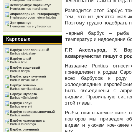
зеленоватой. Самка всегда п
Хемиграммус маргинатус
Hemigrammus marginatus
Разводится этот барбус та
Хифессобрикон гетерорабдус
тем, что из десятка мальк
Hyphessobrycon heterorhabdus
Поэтому трудно подобрать п
Эритрозонус
Hemigrammus erythrosonus
Черный барбус – рыба 
температур и недоедания бо
Карповые
Г.Р. Аксельрод, У. Во
Барбус алоплавничный
Barbus stoliczkae
аквариумиста» пишут о роде
Барбус алый
Barbus ticto
Название Puntius относ
Барбус вишневый
принадлежит к родам Capoe
Barbus titteya
Барбус двухточечный
всех барбусов к роду B
Barbus bimaculatus
холодноводные европейски
Барбус зеленый
Barbus semifasciolatus
быть объединены с афри
Барбус Шуберта
видами. Правильную систе
Barbus «Schuberti»
этой главы.
Барбус клоун
Barbus everetti
Рыбы, описываемые ниже, н
Барбус косицеплавничный
Barbus arulius
повторов мы приведем о
Барбус латеристрига
видам и укажем кое-какие 
Barbus lateristriga
Барбус огненный
них.