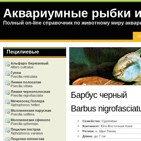
Аквариумные рыбки и
Полный on-line справочник по животному миру аква
Г
Пецилиевые
Альфаро бирюзовый
Alfaro cultratus
Гуппи
Poecilia reticulata
Лимия полосатая
Poecilia vittata
Лимия чернополосная
Барбус черный
Poecilia nigrofasciata
Меченосец Геллера
Xiphophorus helleri
Barbus nigrofasciat
Моллиенезия парусная
Poecilia velifera
Моллиенезия сфенопс
Семейство:
Cyprinidae
Poecilia sphenops
Континент:
Юго-Восточная Азия
Пецилия пестрая
Регион:
о. Шри Ланка
Xiphophorus variatus
Длина:
до 7 см
Пецилия пятнистая