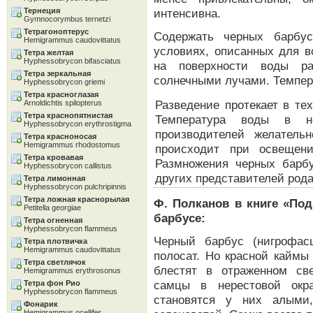
Тернеция
интенсивна.
Gymnocorymbus ternetzi
Тетрагоноптерус
Содержать черных барбу
Hemigrammus caudovittatus
условиях, описанных для в
Тетра желтая
Hyphessobrycon bifasciatus
на поверхности воды ра
Тетра зеркальная
солнечными лучами. Темпер
Hyphessobrycon griemi
Тетра красноглазая
Разведение протекает в те
Arnoldichtis spilopterus
Тетра краснопятнистая
Температура воды в н
Hyphessobrycon erythrostigma
производителей желатель
Тетра красноносая
Hemigrammus rhodostomus
происходит при освещени
Тетра кровавая
Размножения черных барб
Hyphessobrycon callistus
других представителей рода
Тетра лимонная
Hyphessobrycon pulchripinnis
Тетра ложная краснорылая
Ф. Полканов в книге «По
Petitella georgiae
барбусе:
Тетра огненная
Hyphessobrycon flammeus
Черный барбус (нигрофас
Тетра плотвичка
Hemigrammus caudovittatus
полосат. Но красной каймы
Тетра светлячок
блестят в отраженном св
Hemigrammus erythrosonus
самцы в нерестовой окра
Тетра фон Рио
Hyphessobrycon flammeus
становятся у них алыми
Фонарик
Hemigrammus ocellifer