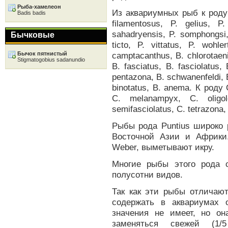
Рыба-хамелеон
Из аквариумных рыб к роду 
Badis badis
filamentosus, P. gelius, P.
sahadryensis, P. somphongsi, 
Бычковые
ticto, P. vittatus, P. wohl
Бычок пятнистый
camptacanthus, В. chlorotaeni
Stigmatogobius sadanundio
В. fasciatus, В. fasciolatus, 
pentazona, В. schwanenfeldi, В
binotatus, В. anema. К роду C
С. melanampyx, С. oligole
semifasciolatus, С. tetrazona, 
Рыбы рода Puntius широко
Восточной Азии и Африки.
Weber, выметывают икру.
Многие рыбы этого рода 
полусотни видов.
Так как эти рыбы отличаю
содержать в аквариумах
значения не имеет, но о
заменяться свежей (1/