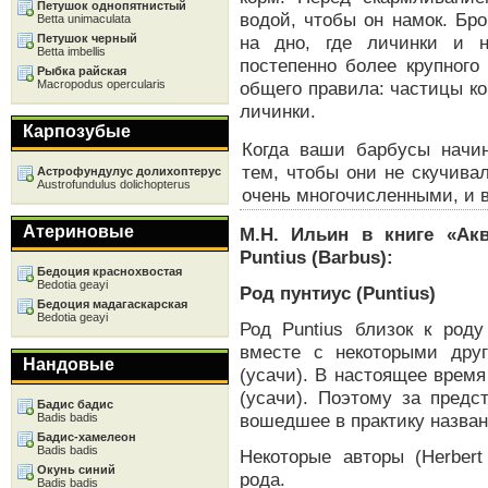
Петушок однопятнистый
водой, чтобы он намок. Бр
Betta unimaculata
Петушок черный
на дно, где личинки и н
Betta imbellis
постепенно более крупного
Рыбка райская
Macropodus opercularis
общего правила: частицы к
личинки.
Карпозубые
Когда ваши барбусы начин
тем, чтобы они не скучива
Астрофундулус долихоптерус
Austrofundulus dolichopterus
очень многочисленными, и 
Атериновые
М.Н. Ильин в книге «Ак
Puntius (Barbus):
Бедоция краснохвостая
Bedotia geayi
Род пунтиус (Puntius)
Бедоция мадагаскарская
Bedotia geayi
Род Puntius близок к роду
вместе с некоторыми дру
Нандовые
(усачи). В настоящее время
(усачи). Поэтому за предс
Бадис бадис
вошедшее в практику назван
Badis badis
Бадис-хамелеон
Badis badis
Некоторые авторы (Herbert
Окунь синий
рода.
Badis badis