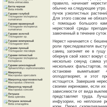
Betta unimaculata
правило, начинает нерести
Бетта черная
обычно на следующее утро.
Betta imbellis
пучок узколистных растени
Гурами голубой
Trichogaster trichopterus
Для этого совсем не обязат
sumatranus
с помощью большого камн
Гурами мраморный
Trichogaster trichopterus
нерестовой среды пригоде
sumatranus
замоченный в течение суток
Гурами золотой
Trichogaster sp.
Нерест начинается с бешен
Гурами жемчужный
Trichogaster leeri
роли преследователя высту
Гурами лунный
самец загоняет ее в гущу
Trichogaster microlepis
Гурами пятнистый
обернув свой хвост вокруг 
Trichogaster trichopterus
несколько секунд самка у
trichopterus
Гурами шоколадный
нескольких фальстартов, п
Sphaerichthys osphromenoides
остановке выметывает
Макропод
Macropodus opercularis
оплодотворяет, и этот п
Макропод круглохвостый
истощится. Завершив нерес
Macropodus chinensis
своими икринками, если их
Макропод черный
Macropodus concolor
зависимости от вида выкле
Петушок
представляет труда. Лу
Betta splendes
инфузории, но неплохие р
Петушок зеленый
Betta smaragdina
корм. Перед скармливани