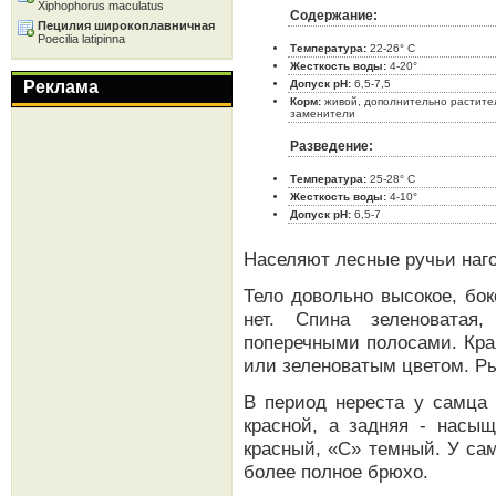
Xiphophorus maculatus
Содержание:
Пецилия широкоплавничная
Poecilia latipinna
Температура:
22-26° C
Жесткость воды:
4-20°
Реклама
Допуск pH:
6,5-7,5
Корм:
живой, дополнительно растите
заменители
Разведение:
Температура:
25-28° C
Жесткость воды:
4-10°
Допуск pH:
6,5-7
Населяют лесные ручьи наг
Тело довольно высокое, бок
нет. Спина зеленоватая
поперечными полосами. Кра
или зеленоватым цветом. Ры
В период нереста у самца 
красной, а задняя - насыщ
красный, «С» темный. У сам
более полное брюхо.