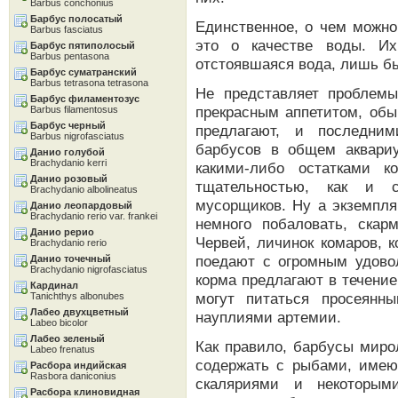
Barbus conchonius
Барбус полосатый
Единственное, о чем можно
Barbus fasciatus
это о качестве воды. Их
Барбус пятиполосый
Barbus pentasona
отстоявшаяся вода, лишь бы
Барбус суматранский
Barbus tetrasona tetrasona
Не представляет проблем
Барбус филаментозус
прекрасным аппетитом, обы
Barbus filamentosus
Барбус черный
предлагают, и последним
Barbus nigrofasciatus
барбусов в общем аквари
Данио голубой
Brachydanio kerri
какими-либо остатками 
Данио розовый
тщательностью, как и 
Brachydanio albolineatus
мусорщиков. Ну а экземпля
Данио леопардовый
Brachydanio rerio var. frankei
немного побаловать, ска
Данио рерио
Червей, личинок комаров, 
Brachydanio rerio
поедают с огромным удовол
Данио точечный
Brachydanio nigrofasciatus
корма предлагают в течени
Кардинал
могут питаться просеян
Tanichthys albonubes
Лабео двухцветный
науплиями артемии.
Labeo bicolor
Лабео зеленый
Как правило, барбусы миро
Labeo frenatus
содержать с рыбами, имею
Расбора индийская
Rasbora daniconius
скаляриями и некоторым
Расбора клиновидная