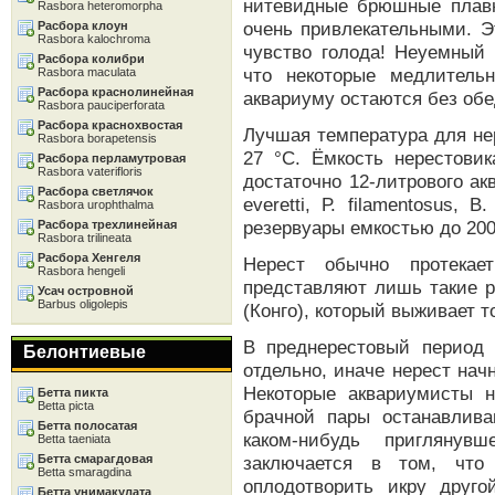
нитевидные брюшные плавн
Rasbora heteromorpha
очень привлекательными. Э
Расбора клоун
Rasbora kalochroma
чувство голода! Неуемный 
Расбора колибри
что некоторые медлитель
Rasbora maculata
Расбора краснолинейная
аквариуму остаются без обе
Rasbora pauciperforata
Расбора краснохвостая
Лучшая температура для не
Rasbora borapetensis
27 °С. Ёмкость нерестовик
Расбора перламутровая
Rasbora vaterifloris
достаточно 12-литрового ак
Расбора светлячок
everetti, Р. filamentosus, 
Rasbora urophthalma
резервуары емкостью до 200
Расбора трехлинейная
Rasbora trilineata
Расбора Хенгеля
Нерест обычно протекае
Rasbora hengeli
представляют лишь такие ре
Усач островной
Barbus oligolepis
(Конго), который выживает то
В преднерестовый период
Белонтиевые
отдельно, иначе нерест нач
Некоторые аквариумисты 
Бетта пикта
Betta picta
брачной пары останавлива
Бетта полосатая
каком-нибудь приглянув
Betta taeniata
Бетта смарагдовая
заключается в том, что
Betta smaragdina
оплодотворить икру друго
Бетта унимакулата