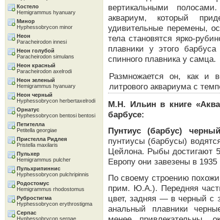
вертикальными полосами
Костело
Hemigrammus hyanuary
аквариум, который при
Минор
удивительные перемены, ос
Hyphessobrycon minor
Неон
тела становятся ярко-руби
Paracheirodon innesi
плавники у этого барбуса
Неон голубой
Paracheirodon simulans
спинного плавника у самца.
Неон красный
Paracheirodon axelrodi
Размножается он, как и 
Неон зеленый
литрового аквариума с темп
Hemigrammus hyanuary
Неон черный
Hyphessobrycon herbertaxelrodi
М.Н. Ильин в книге «Акв
Орнатус
барбусе:
Hyphessobrycon bentosi bentosi
Петителла
Пунтиус (барбус) черны
Petitella georgiae
Пристелла Ридлея
пунтиусы (барбусы) водятс
Pristella maxilaris
Цейлона. Рыбы достигают 5
Пульхер
Hemigrammus pulcher
Европу они завезены в 1935 г
Пульхрипиннис
Hyphessobrycon pulchripinnis
По своему строению похожи
Родостомус
прим. Ю.А.). Передняя час
Hemigrammus rhodostomus
цвет, задняя — в черный с
Рубростигма
Hyphessobrycon erythrostigma
анальный плавники черны
Серпас
менее привлекательны, 
Hyphessobrycon serpae