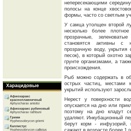
непересекающими середину 
полосы на конце хвостово
формы, часто со светлым уч
У самца утолщен второй лу
несколько более плотно
прозрачные, зеленоваты
становятся активны с н
прозрачную воду, укрытия 
песок), в который охотно 
грунте организмами, а такж
происхождения.
Рыб можно содержать в об
острых частиц, местами 
Харацидовые
укрытий используют заросли 
Афиохаракс
Нерест у поверхности вод
красноплавничный
Aphyocharax anisitsi
опускается на дно или прик
Афиохаракс рубиновый
поэтому на дно кладут с
Aphyocharax rathbuni
удаляют. Инкубационный пе
Грими
Hyphessobrycon griemi
берут корм - инфузорий, 
Каллистус
сажают в возрасте более 1 г
Hyphessobrycon callistus