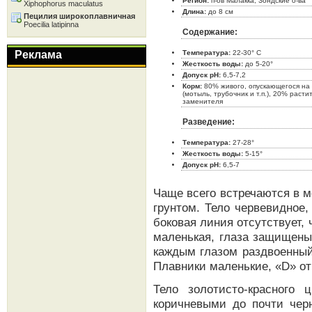
Регион:
п-ов Малакка, Зондские о-ва
Xiphophorus maculatus
Длина:
до 8 см
Пецилия широкоплавничная
Poecilia latipinna
Содержание:
Реклама
Температура:
22-30° C
Жесткость воды:
до 5-20°
Допуск pH:
6,5-7,2
Корм:
80% живого, опускающегося на 
(мотыль, трубочник и т.п.), 20% расти
заменителя
Разведение:
Температура:
27-28°
Жесткость воды:
5-15°
Допуск pH:
6,5-7
Чаще всего встречаются в м
грунтом. Тело червевидное,
боковая линия отсутствует, 
маленькая, глаза защищены
каждым глазом раздвоенный
Плавники маленькие, «D» от
Тело золотисто-красного 
коричневыми до почти чер