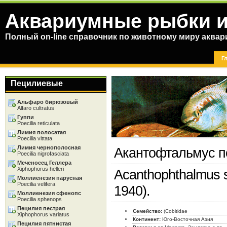
Аквариумные рыбки и
Полный on-line справочник по животному миру аква
Г
Пецилиевые
Альфаро бирюзовый
Alfaro cultratus
Гуппи
Poecilia reticulata
Лимия полосатая
Poecilia vittata
Лимия чернополосная
Акантофтальмус п
Poecilia nigrofasciata
Меченосец Геллера
Xiphophorus helleri
Acanthophthalmus s
Моллиенезия парусная
Poecilia velifera
1940).
Моллиенезия сфенопс
Poecilia sphenops
Пецилия пестрая
Семейство:
(Cobitidae
Xiphophorus variatus
Континент:
Юго-Восточная Азия
Пецилия пятнистая