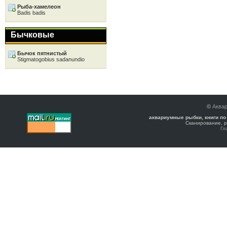
Рыба-хамелеон
Badis badis
Бычковые
Бычок пятнистый
Stigmatogobius sadanundio
©
Аква
аквариумные рыбки, книги по
Сканирование, р
Гл