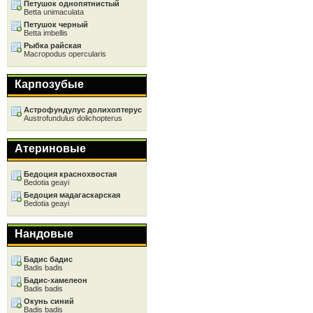
Петушок однопятнистый
Betta unimaculata
Петушок черный
Betta imbellis
Рыбка райская
Macropodus opercularis
Карпозубые
Астрофундулус долихоптерус
Austrofundulus dolichopterus
Атериновые
Бедоция краснохвостая
Bedotia geayi
Бедоция мадагаскарская
Bedotia geayi
Нандовые
Бадис бадис
Badis badis
Бадис-хамелеон
Badis badis
Окунь синий
Badis badis