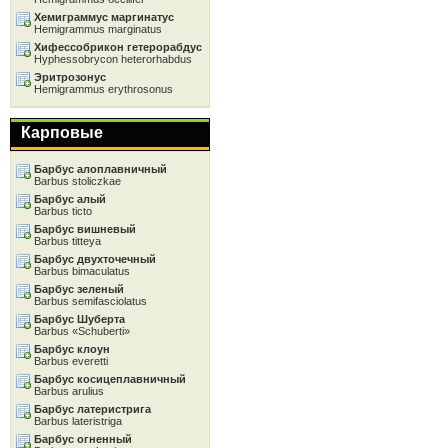
Хемиграммус маргинатус
Hemigrammus marginatus
Хифессобрикон гетерорабдус
Hyphessobrycon heterorhabdus
Эритрозонус
Hemigrammus erythrosonus
Карповые
Барбус алоплавничный
Barbus stoliczkae
Барбус алый
Barbus ticto
Барбус вишневый
Barbus titteya
Барбус двухточечный
Barbus bimaculatus
Барбус зеленый
Barbus semifasciolatus
Барбус Шуберта
Barbus «Schuberti»
Барбус клоун
Barbus everetti
Барбус косицеплавничный
Barbus arulius
Барбус латеристрига
Barbus lateristriga
Барбус огненный