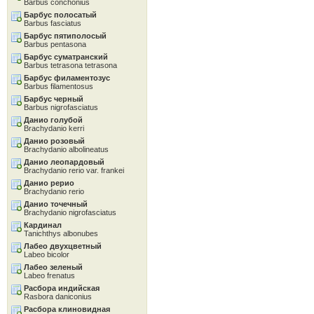
Barbus conchonius
Барбус полосатый
Barbus fasciatus
Барбус пятиполосый
Barbus pentasona
Барбус суматранский
Barbus tetrasona tetrasona
Барбус филаментозус
Barbus filamentosus
Барбус черный
Barbus nigrofasciatus
Данио голубой
Brachydanio kerri
Данио розовый
Brachydanio albolineatus
Данио леопардовый
Brachydanio rerio var. frankei
Данио рерио
Brachydanio rerio
Данио точечный
Brachydanio nigrofasciatus
Кардинал
Tanichthys albonubes
Лабео двухцветный
Labeo bicolor
Лабео зеленый
Labeo frenatus
Расбора индийская
Rasbora daniconius
Расбора клиновидная