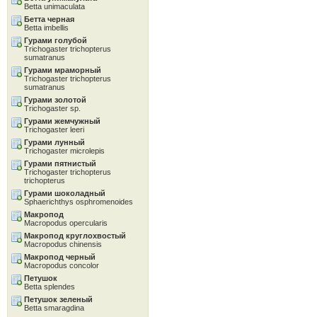
Betta unimaculata
Бетта черная
Betta imbellis
Гурами голубой
Trichogaster trichopterus
sumatranus
Гурами мраморный
Trichogaster trichopterus
sumatranus
Гурами золотой
Trichogaster sp.
Гурами жемчужный
Trichogaster leeri
Гурами лунный
Trichogaster microlepis
Гурами пятнистый
Trichogaster trichopterus
trichopterus
Гурами шоколадный
Sphaerichthys osphromenoides
Макропод
Macropodus opercularis
Макропод круглохвостый
Macropodus chinensis
Макропод черный
Macropodus concolor
Петушок
Betta splendes
Петушок зеленый
Betta smaragdina