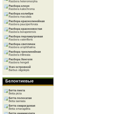
Rasbora heteromorpha
Расбора клоун
Rasbora kalochroma
Расбора колибри
Rasbora maculata
Расбора краснолинейная
Rasbora pauciperforata
Расбора краснохвостая
Rasbora borapetensis
Расбора перламутровая
Rasbora vaterifloris
Расбора светлячок
Rasbora urophthalma
Расбора трехлинейная
Rasbora trilineata
Расбора Хенгеля
Rasbora hengeli
Усач островной
Barbus oligolepis
Белонтиевые
Бетта пикта
Betta picta
Бетта полосатая
Betta taeniata
Бетта смарагдовая
Betta smaragdina
Бетта унимакулата