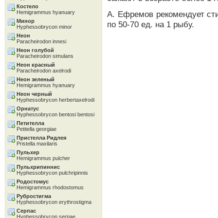
Костело
Hemigrammus hyanuary
А. Ефремов рекомендует ст
Минор
по 50-70 ед. на 1 рыбу.
Hyphessobrycon minor
Неон
Paracheirodon innesi
Неон голубой
Paracheirodon simulans
Неон красный
Paracheirodon axelrodi
Неон зеленый
Hemigrammus hyanuary
Неон черный
Hyphessobrycon herbertaxelrodi
Орнатус
Hyphessobrycon bentosi bentosi
Петителла
Petitella georgiae
Пристелла Ридлея
Pristella maxilaris
Пульхер
Hemigrammus pulcher
Пульхрипиннис
Hyphessobrycon pulchripinnis
Родостомус
Hemigrammus rhodostomus
Рубростигма
Hyphessobrycon erythrostigma
Серпас
Hyphessobrycon serpae