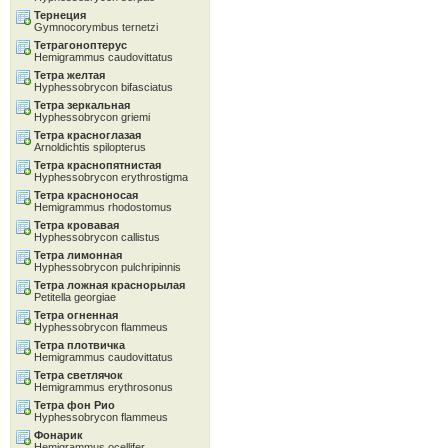
Тернеция
Gymnocorymbus ternetzi
Тетрагоноптерус
Hemigrammus caudovittatus
Тетра желтая
Hyphessobrycon bifasciatus
Тетра зеркальная
Hyphessobrycon griemi
Тетра красноглазая
Arnoldichtis spilopterus
Тетра краснопятнистая
Hyphessobrycon erythrostigma
Тетра красноносая
Hemigrammus rhodostomus
Тетра кровавая
Hyphessobrycon callistus
Тетра лимонная
Hyphessobrycon pulchripinnis
Тетра ложная краснорылая
Petitella georgiae
Тетра огненная
Hyphessobrycon flammeus
Тетра плотвичка
Hemigrammus caudovittatus
Тетра светлячок
Hemigrammus erythrosonus
Тетра фон Рио
Hyphessobrycon flammeus
Фонарик
Hemigrammus ocellifer