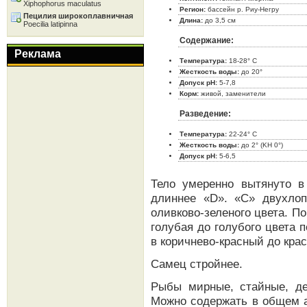
Xiphophorus maculatus
Регион:
бассейн p. Pиy-Негру
Пецилия широкоплавничная
Длина:
до 3,5 см
Poecilia latipinna
Содержание:
Реклама
Температура:
18-28° C
Жесткость воды:
до 20°
Допуск pH:
5-7,8
Корм:
живой, заменители
Разведение:
Температура:
22-24° C
Жесткость воды:
до 2° (KH 0°)
Допуск pH:
5-6,5
Тело умеренно вытянуто в
длиннее «D». «С» двухлоп
оливково-зеленого цвета. П
голубая до голубого цвета 
в коричнево-красный до крас
Самец стройнее.
Рыбы мирные, стайные, д
Можно содержать в общем а