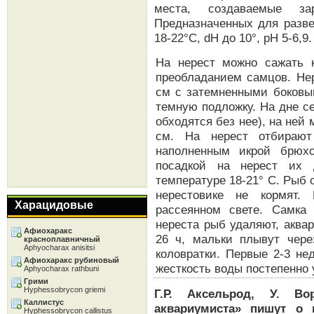
места, создаваемые з
Предназначенных для разв
18-22°С, dH до 10°, рН 5-6,9.
На нерест можно сажать 
преобладанием самцов. Не
см с затемненными боковы
темную подложку. На дне с
обходятся без нее), на ней
см. На нерест отбираю
наполненным икрой брюх
посадкой на нерест их 
температуре 18-21° С. Рыб 
нерестовике не кормят.
Харацидовые
рассеянном свете. Самка
нереста рыб удаляют, аква
Афиохаракс
26 ч, мальки плывут чере
красноплавничный
Aphyocharax anisitsi
коловратки. Первые 2-3 не
Афиохаракс рубиновый
жесткость воды постепенно 
Aphyocharax rathbuni
Грими
Hyphessobrycon griemi
Г.Р. Аксельрод, У. Во
Каллистус
аквариумиста» пишут о 
Hyphessobrycon callistus