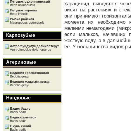
Петушок однопятнистый
харацинид, выводятся чере
Betta unimaculata
висят на растениях и стек
Петушок черный
Betta imbellis
они принимают горизонталь
Рыбка райская
момента их необходимо к
Macropodus opercularis
мелкими нематодами (микро
если мальков, начавших п
Карпозубые
жесткую воду, а в дальней
ее. У большинства видов ры
Астрофундулус долихоптерус
Austrofundulus dolichopterus
Атериновые
Бедоция краснохвостая
Bedotia geayi
Бедоция мадагаскарская
Bedotia geayi
Нандовые
Бадис бадис
Badis badis
Бадис-хамелеон
Badis badis
Окунь синий
Badis badis