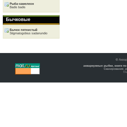
Рыба-хамелеон
Badis badis
Бычковые
Бычок пятнистый
Stigmatogobius sadanundio
©
Аква
аквариумные рыбки, книги по
Сканирование, р
Гл