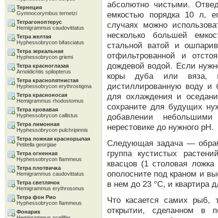
абсолютно чистыми. Отвед
Тернеция
емкостью порядка 10 л, е
Gymnocorymbus ternetzi
Тетрагоноптерус
случаях можно использова
Hemigrammus caudovittatus
несколько большей емко
Тетра желтая
Hyphessobrycon bifasciatus
стальной ватой и ошпарив
Тетра зеркальная
отфильтрованной и отсто
Hyphessobrycon griemi
дождевой водой. Если нужн
Тетра красноглазая
Arnoldichtis spilopterus
коры дуба или вяза, и
Тетра краснопятнистая
дистиллированную воду и б
Hyphessobrycon erythrostigma
для охлаждения и оседани
Тетра красноносая
Hemigrammus rhodostomus
сохраните для будущих ну
Тетра кровавая
добавлении небольшими
Hyphessobrycon callistus
Тетра лимонная
нерестовике до нужного рН.
Hyphessobrycon pulchripinnis
Тетра ложная краснорылая
Следующая задача — обраб
Petitella georgiae
группа кустистых растени
Тетра огненная
Hyphessobrycon flammeus
квасцов (1 столовая ложка
Тетра плотвичка
ополосните под краном и вы
Hemigrammus caudovittatus
в нем до 23 °С, и квартира 
Тетра светлячок
Hemigrammus erythrosonus
Тетра фон Рио
Что касается самих рыб, 
Hyphessobrycon flammeus
открытии, сделанном в п
Фонарик
Hemigrammus ocellifer