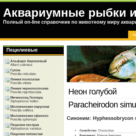
Аквариумные рыбки и
Полный on-line справочник по животному миру аква
Г
Пецилиевые
Альфаро бирюзовый
Alfaro cultratus
Гуппи
Poecilia reticulata
Лимия полосатая
Poecilia vittata
Лимия чернополосная
Неон голубой
Poecilia nigrofasciata
Меченосец Геллера
Xiphophorus helleri
Paracheirodon simul
Моллиенезия парусная
Poecilia velifera
Моллиенезия сфенопс
Синоним: Hyphessobrycon 
Poecilia sphenops
Пецилия пестрая
Xiphophorus variatus
Семейство:
Characidae
Пецилия пятнистая
Континент:
Южная Америка