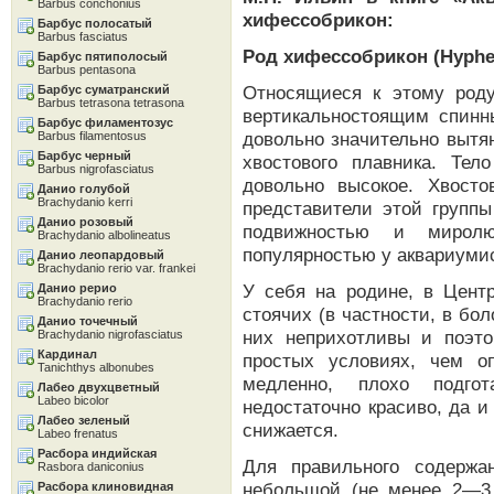
Barbus conchonius
хифессобрикон:
Барбус полосатый
Barbus fasciatus
Род хифессобрикон (Hyphe
Барбус пятиполосый
Barbus pentasona
Относящиеся к этому род
Барбус суматранский
Barbus tetrasona tetrasona
вертикальностоящим спинн
Барбус филаментозус
довольно значительно вытян
Barbus filamentosus
Барбус черный
хвостового плавника. Те
Barbus nigrofasciatus
довольно высокое. Хвосто
Данио голубой
Brachydanio kerri
представители этой группы
Данио розовый
подвижностью и мирол
Brachydanio albolineatus
популярностью у аквариуми
Данио леопардовый
Brachydanio rerio var. frankei
У себя на родине, в Цент
Данио рерио
Brachydanio rerio
стоячих (в частности, в бо
Данио точечный
них неприхотливы и поэт
Brachydanio nigrofasciatus
Кардинал
простых условиях, чем о
Tanichthys albonubes
медленно, плохо подгот
Лабео двухцветный
Labeo bicolor
недостаточно красиво, да и
Лабео зеленый
снижается.
Labeo frenatus
Расбора индийская
Для правильного содержа
Rasbora daniconius
небольшой (не менее 2—3 
Расбора клиновидная