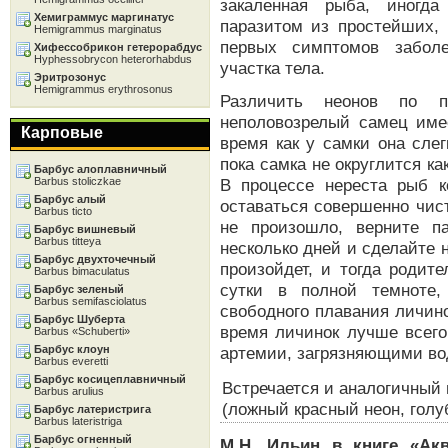
закаленная рыба, иногда
Хемиграммус маргинатус
паразитом из простейших,
Hemigrammus marginatus
первых симптомов заболе
Хифессобрикон гетерорабдус
Hyphessobrycon heterorhabdus
участка тела.
Эритрозонус
Hemigrammus erythrosonus
Различить неонов по 
неполовозрелый самец им
Карповые
время как у самки она слег
пока самка не округлится ка
Барбус алоплавничный
Barbus stoliczkae
В процессе нереста рыб к
Барбус алый
оставаться совершенно чис
Barbus ticto
не произошло, верните п
Барбус вишневый
Barbus titteya
несколько дней и сделайте 
Барбус двухточечный
произойдет, и тогда родит
Barbus bimaculatus
сутки в полной темноте,
Барбус зеленый
Barbus semifasciolatus
свободного плавания личин
Барбус Шуберта
время личинок лучше всег
Barbus «Schuberti»
Барбус клоун
артемии, загрязняющими вод
Barbus everetti
Барбус косицеплавничный
Встречается и аналогичный 
Barbus arulius
(ложный красный неон, голу
Барбус латеристрига
Barbus lateristriga
Барбус огненный
М.Н. Ильин в книге «Ак