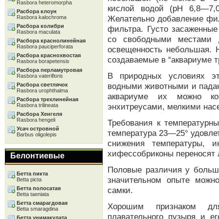
Rasbora heteromorpha
кислой водой (рН 6,8—7,
Расбора клоун
Желательно добавление фил
Rasbora kalochroma
Расбора колибри
фильтра. Густо засаженные
Rasbora maculata
со свободными местами д
Расбора краснолинейная
Rasbora pauciperforata
освещенность небольшая. 
Расбора краснохвостая
создаваемые в “аквариуме т
Rasbora borapetensis
Расбора перламутровая
В природных условиях э
Rasbora vaterifloris
водными животными и пада
Расбора светлячок
Rasbora urophthalma
аквариуме их можно ко
Расбора трехлинейная
энхитреусами, мелкими нас
Rasbora trilineata
Расбора Хенгеля
Rasbora hengeli
Требования к температурн
Усач островной
температура 23—25° удовле
Barbus oligolepis
снижения температуры, и
хифессобриконы переносят л
Белонтиевые
Половые различия у больш
Бетта пикта
значительном опыте можн
Betta picta
Бетта полосатая
самки.
Betta taeniata
Бетта смарагдовая
Хорошим признаком дл
Betta smaragdina
плавательного пузыря и е
Бетта унимакулата