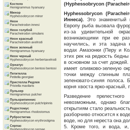
(Hyphessobrycon (Paracheiro
Костело
Hemigrammus hyanuary
Hyphessobrycon (Parachei
Минор
Hyphessobrycon minor
Иннеса).
Это знаменитый н
Неон
Европу рыба вызвала фурор
Paracheirodon innesi
Неон голубой
из-за удивительной окр
Paracheirodon simulans
возникающими при ее раз
Неон красный
Paracheirodon axelrodi
научились, и эта задача 
Неон зеленый
водах Амазонки (Перу и Ко
Hemigrammus hyanuary
этих рек на редкость бедн
Неон черный
Hyphessobrycon herbertaxelrodi
в основном за счет дождей.
Орнатус
имеет оливково-зеленую ок
Hyphessobrycon bentosi bentosi
точки между спинным пла
Петителла
Petitella georgiae
зеленовато-синяя полоса. 
Пристелла Ридлея
корня хвоста ярко-красный,
Pristella maxilaris
Пульхер
Hemigrammus pulcher
Разведение прелестного
Пульхрипиннис
невозможным, однако бла
Hyphessobrycon pulchripinnis
открытиям стало реальност
Родостомус
Hemigrammus rhodostomus
разборчиво относится к воде
Рубростигма
воде, но для нереста она до
Hyphessobrycon erythrostigma
5. Кроме того, и вода, и
Серпас
Hyphessobrycon serpae