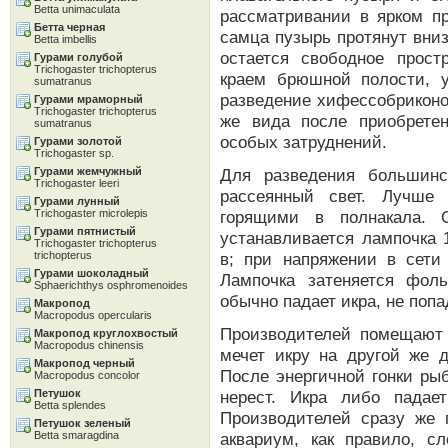
Betta unimaculata
рассматривании в ярком п
Бетта черная
самца пузырь протянут вниз 
Betta imbellis
остается свободное прос
Гурами голубой
Trichogaster trichopterus
краем брюшной полости, 
sumatranus
разведение хифессобриконо
Гурами мраморный
Trichogaster trichopterus
же вида после приобрете
sumatranus
особых затруднений.
Гурами золотой
Trichogaster sp.
Гурами жемчужный
Для разведения большинс
Trichogaster leeri
рассеянный свет. Лучше 
Гурами лунный
Trichogaster microlepis
горящими в полнакала. 
Гурами пятнистый
устанавливается лампочка 
Trichogaster trichopterus
trichopterus
в; при напряжении в сети
Гурами шоколадный
Лампочка затеняется фол
Sphaerichthys osphromenoides
обычно падает икра, не попа
Макропод
Macropodus opercularis
Производителей помещают 
Макропод круглохвостый
Macropodus chinensis
мечет икру на другой же д
Макропод черный
После энергичной гонки ры
Macropodus concolor
Петушок
нерест. Икра либо падае
Betta splendes
Производителей сразу же 
Петушок зеленый
Betta smaragdina
аквариум, как правило, сл