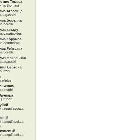
омис Томаса
mis thomasi
мма Агассица
a agassizi
мма Борелла
 borellii
мма какаду
a cacatuoides
мма Корумба
ma commbrae
мма Рейтцига
 borellii
мма факельная
a agassizi
япия Бертона
 burtoni
с
cellatus
а Бенша
baenschi
Юрупара
jurupari
лубой
 aequifasciata
леный
 aequifasciata
a
ричневый
 aequifasciata