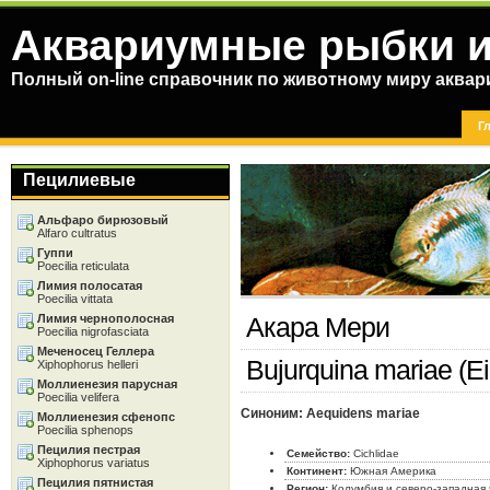
Аквариумные рыбки и
Полный on-line справочник по животному миру аква
Г
Пецилиевые
Альфаро бирюзовый
Alfaro cultratus
Гуппи
Poecilia reticulata
Лимия полосатая
Poecilia vittata
Лимия чернополосная
Акара Мери
Poecilia nigrofasciata
Меченосец Геллера
Bujurquina mariae (
Xiphophorus helleri
Моллиенезия парусная
Poecilia velifera
Синоним: Aequidens mariae
Моллиенезия сфенопс
Poecilia sphenops
Пецилия пестрая
Семейство:
Cichlidae
Xiphophorus variatus
Континент:
Южная Америка
Пецилия пятнистая
Регион:
Колумбия и северо-западная 