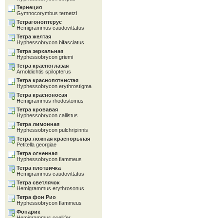
Тернеция
Gymnocorymbus ternetzi
Тетрагоноптерус
Hemigrammus caudovittatus
Тетра желтая
Hyphessobrycon bifasciatus
Тетра зеркальная
Hyphessobrycon griemi
Тетра красноглазая
Arnoldichtis spilopterus
Тетра краснопятнистая
Hyphessobrycon erythrostigma
Тетра красноносая
Hemigrammus rhodostomus
Тетра кровавая
Hyphessobrycon callistus
Тетра лимонная
Hyphessobrycon pulchripinnis
Тетра ложная краснорылая
Petitella georgiae
Тетра огненная
Hyphessobrycon flammeus
Тетра плотвичка
Hemigrammus caudovittatus
Тетра светлячок
Hemigrammus erythrosonus
Тетра фон Рио
Hyphessobrycon flammeus
Фонарик
Hemigrammus ocellifer