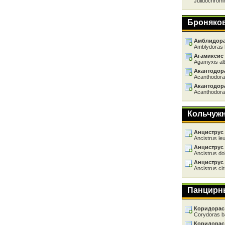
Julidochromi
Броняко
Амблидора
Amblydoras 
Агамиксис
Agamyxis al
Акантодор
Acanthodora
Акантодор
Acanthodora
Кольчуж
Анциструс
Ancistrus le
Анциструс
Ancistrus do
Анциструс
Ancistrus ci
Панцирн
Коридорас
Corydoras b
Коридорас