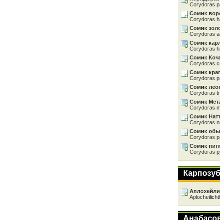
Corydoras 
Сомик вор
Corydoras h
Сомик зол
Corydoras 
Сомик кар
Corydoras h
Сомик Коч
Corydoras c
Сомик кра
Corydoras p
Сомик лео
Corydoras tr
Сомик Мет
Corydoras 
Сомик Нат
Corydoras na
Сомик об
Corydoras p
Сомик пиг
Corydoras 
Карпозу
Аплохейли
Aplocheilich
Анабасо