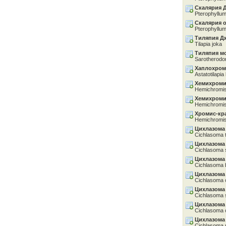
Скалярия 
Pterophyllum 
Скалярия 
Pterophyllum
Тиляпия Д
Tilapia joka
Тиляпия м
Sarotherod
Хаплохром
Astatotilapia
Хемихроми
Hemichromis
Хемихроми
Hemichromis li
Хромис-кр
Hemichromis
Цихлазома
Cichlasoma 
Цихлазома
Cichlasoma
Цихлазома
Cichlasoma b
Цихлазома
Cichlasoma 
Цихлазома
Cichlasoma 
Цихлазома
Cichlasoma c
Цихлазома
Cichlasoma 