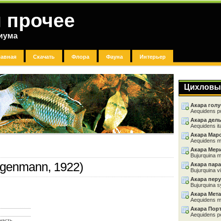
 прочее
риума
лавная
Скачать
Флора
Фауна
Интерьер
Цихловы
Акара голу
Aequidens p
Акара дел
Aequidens it
Акара Мар
Aequidens m
Акара Мер
Bujurquina m
Eigenmann, 1922)
Акара пара
Bujurquina vi
Акара перу
Bujurquina s
Акара Мета
Aequidens m
Акара Пор
Aequidens po
часть