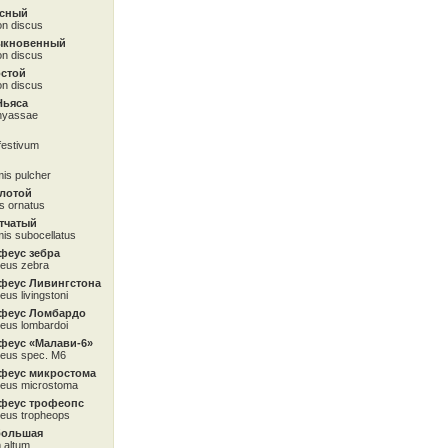
асный
n discus
ыкновенный
n discus
остой
n discus
Ньяса
nyassae
festivum
is pulcher
олотой
s ornatus
тчатый
is subocellatus
феус зебра
eus zebra
феус Ливингстона
us livingstoni
феус Ломбардо
eus lombardoi
феус «Малави-6»
eus spec. М6
феус микростома
eus microstoma
феус трофеопс
eus tropheops
большая
 altum