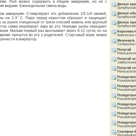
ьями. Рыб можно содержать в общем аквариуме, но не с
Дискус кр
ми видами. Еженедельная смена воды.
Symphysodo
Дискус об
ом аквариуме. Стимулирует его добавление 1/5-1/4 свежей,
Symphysodo
ры на 2-3° C. Пара перед нерестом образует и защищает
на за ранее очищенный от грязи плоский камень или крупный
Дискус пр
Symphysodo
суток самка инкубирует икру во рту. Нередко рыбы передают
 корм. Мальки первый раз выплывают через 8-12 суток, но на
Королева 
время прячутся во рту у родителей. Стартовый корм: живая
Aulonocara 
еренести в инкубатор.
Мезонаута
Cichlasoma 
Попугай
Pelvicachrom
Попугай з
Julidochromi
Попугай се
Pelvicachrom
Псевдотро
Pseudotroph
Псевдотро
Pseudotrophe
Псевдотро
Pseudotroph
Псевдотро
Pseudotroph
Псевдотро
Pseudotroph
Псевдотро
Pseudotroph
Скалярия 
Pterophyllum