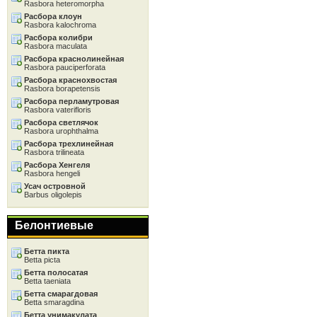
Rasbora heteromorpha
Расбора клоун
Rasbora kalochroma
Расбора колибри
Rasbora maculata
Расбора краснолинейная
Rasbora pauciperforata
Расбора краснохвостая
Rasbora borapetensis
Расбора перламутровая
Rasbora vaterifloris
Расбора светлячок
Rasbora urophthalma
Расбора трехлинейная
Rasbora trilineata
Расбора Хенгеля
Rasbora hengeli
Усач островной
Barbus oligolepis
Белонтиевые
Бетта пикта
Betta picta
Бетта полосатая
Betta taeniata
Бетта смарагдовая
Betta smaragdina
Бетта унимакулата