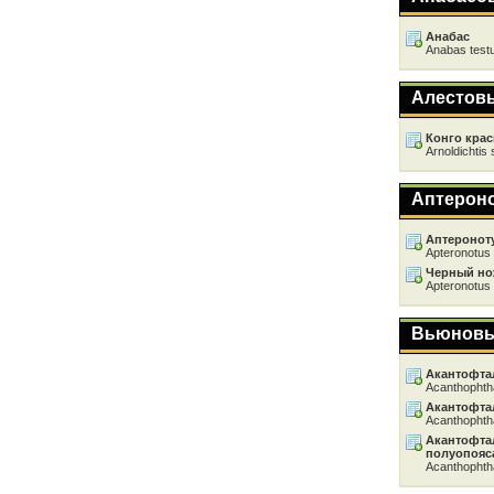
Анабас
Anabas test
Алестов
Конго кра
Arnoldichtis 
Аптерон
Аптеронот
Apteronotus 
Черный н
Apteronotus 
Вьюнов
Акантофта
Acanthophth
Акантофта
Acanthophth
Акантофта
полуопояс
Acanthophth