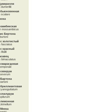
Думерилля
dumerillii
обыкновенная
 scalare
жока
озамбикская
on mossambicus
ис Бертона
 burtoni
с золотистый
 fasciatus
с красный
falili
асавец
 bimaculatus
 смарагдовая
temporale
 северум
 severum
 Бартона
artoni
 бриллиантовая
cyanoguttatum
 спилурум
spilurum
 лимонная
itrinellum
 Меека
meeki