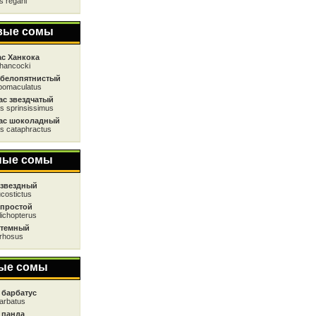
s regani
вые сомы
с Ханкока
hancocki
 белопятнистый
bomaculatus
ас звездчатый
s sprinsissimus
ас шоколадный
s cataphractus
ные сомы
 звездный
ucostictus
 простой
lichopterus
 темный
rrhosus
ые сомы
 барбатус
arbatus
 панда