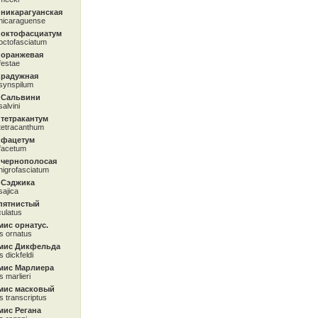
 никарагуанская
nicaraguense
 октофасциатум
octofasciatum
 оранжевая
festae
 радужная
synspilum
 Сальвини
alvini
тетракантум
tetracanthum
 фацетум
facetum
 чернополосая
nigrofasciatum
 Сэджика
sajica
пятнистый
ulatus
ис орнатус.
s ornatus
мис Дикфельда
 dickfeldi
мис Марлиера
s marlieri
мис масковый
s transcriptus
ис Регана