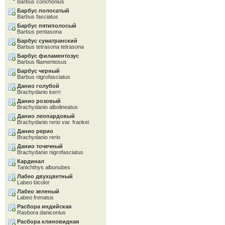
Barbus conchonius
Барбус полосатый
Barbus fasciatus
Барбус пятиполосый
Barbus pentasona
Барбус суматранский
Barbus tetrasona tetrasona
Барбус филаментозус
Barbus filamentosus
Барбус черный
Barbus nigrofasciatus
Данио голубой
Brachydanio kerri
Данио розовый
Brachydanio albolineatus
Данио леопардовый
Brachydanio rerio var. frankei
Данио рерио
Brachydanio rerio
Данио точечный
Brachydanio nigrofasciatus
Кардинал
Tanichthys albonubes
Лабео двухцветный
Labeo bicolor
Лабео зеленый
Labeo frenatus
Расбора индийская
Rasbora daniconius
Расбора клиновидная