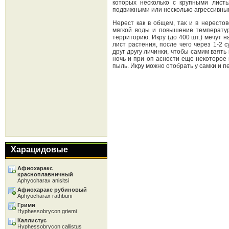
которых несколько с крупными лист
подвижными или несколько агрессивны
Нерест как в общем, так и в нерестов
мягкой воды и повышение температу
территорию. Икру (до 400 шт.) мечут 
лист растения, после чего через 1-2 
друг другу личинки, чтобы самим взять
ночь и при оп асности еще некоторое 
пыль. Икру можно отобрать у самки и п
Харацидовые
Афиохаракс
красноплавничный
Aphyocharax anisitsi
Афиохаракс рубиновый
Aphyocharax rathbuni
Грими
Hyphessobrycon griemi
Каллистус
Hyphessobrycon callistus