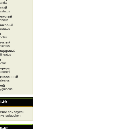
panda
обей
astatus
отистый
aeneus
ликовый
astatus
а
ochui
пчатый
aleatus
пардовый
ilineatus
а
metae
терера
ttereri
ыкновенный
aleatus
мей
pygmaeus
бые
хтис спилаухен
thys spilauchen
вые