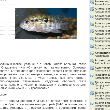
Аномалохр
Anomalochro
Апистогра
Apistogramm
Апистогра
Apistogramma
Апистогра
Apistogramm
Апистогра
Apistogram
Апистогра
Apistogramma
Апистогра
Apistogramm
Астатотил
Astatotilapia
Астроноту
Astronotus o
вольно высокое, уплощено с боков. Голова большая, глаза
 Отдельные лучи «С» выступают за его контур. Основная
Аулонокар
Aulonocara 
оватое. От верхнего края хвостового стебля к верхнему краю
коричневая полоса, которая затем, как хомут, охватывает
Геофагус 
рышке 4 вертикальные голубые полосы. Все тело покрыто
Satanoperca 
тло-голубыми пятнышками. Радужная оболочка глаза
Дискус го
ета со светло-голубыми пятнышками и оранжево-красными
Symphysodon
ной каймой. «А» и «С» красноватые.
haraldi
Дискус зе
стрен.
Symphysodon
aequifasciat
ть в период нереста и ухода за потомством, держатся в
Дискус ко
 приобрести несколько молодых рыб (6-10 экземпляров) и
Symphysodon
алить. Аквариум с плоскими камнями и растениями, среди
axelrodi