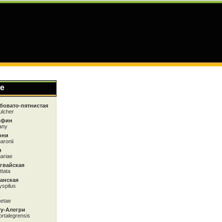
е
бовато-пятнистая
ulcher
ьфин
any
они
aronii
и
ariae
гвайская
ttata
анская
yspilus
etae
ту-Алегри
rtalegrensis