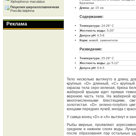
Xiphophorus maculatus
Бразилии
Пецилия широкоплавничная
Длина:
до 15 см
Poecilia latipinna
Содержание:
Реклама
Температура:
24-26° C
Жесткость воды:
5-20°
Допуск pH:
6,5-8
Корм:
живой, заменители
Разведение:
Температура:
25-28° C
Жесткость воды:
до 5-12°
Допуск pH:
6-6,5
Тело несколько вытянуто в длину, до
крупные. «D» длинный, «С» крупный.
окраска тела серо-зеленая, брюха бел
жаберной крышки идет прямая темно-
верхнюю часть тела. На жаберной к
многочисленными блестящими, све
золотистая. «D» зелено-голубого цв
концами передних лучей, иногда с крас
У самца конец «D» и «А» вытянут и зао
Рыбы мирные, проявляют агрессивнос
среднем и нижнем слоях воды. Лучше
после образования пар остальных уд