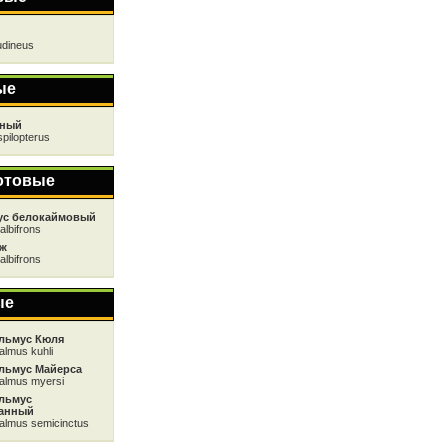
udineus
ые
сный
spilopterus
отовые
ус белокаймовый
albifrons
ож
albifrons
ые
льмус Кюля
almus kuhli
льмус Майерса
almus myersi
льмус
анный
almus semicinctus