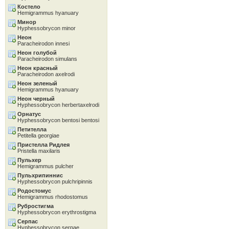
Костело
Hemigrammus hyanuary
Минор
Hyphessobrycon minor
Неон
Paracheirodon innesi
Неон голубой
Paracheirodon simulans
Неон красный
Paracheirodon axelrodi
Неон зеленый
Hemigrammus hyanuary
Неон черный
Hyphessobrycon herbertaxelrodi
Орнатус
Hyphessobrycon bentosi bentosi
Петителла
Petitella georgiae
Пристелла Ридлея
Pristella maxilaris
Пульхер
Hemigrammus pulcher
Пульхрипиннис
Hyphessobrycon pulchripinnis
Родостомус
Hemigrammus rhodostomus
Рубростигма
Hyphessobrycon erythrostigma
Серпас
Hyphessobrycon serpae