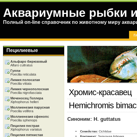
Аквариумные рыбки и
Полный on-line справочник по животному миру аква
Г
Пецилиевые
Альфаро бирюзовый
Alfaro cultratus
Гуппи
Poecilia reticulata
Лимия полосатая
Poecilia vittata
Лимия чернополосная
Хромис-красавец
Poecilia nigrofasciata
Меченосец Геллера
Xiphophorus helleri
Hemichromis bimacul
Моллиенезия парусная
Poecilia velifera
Моллиенезия сфенопс
Синоним: H. guttatus
Poecilia sphenops
Пецилия пестрая
Xiphophorus variatus
Семейство:
Cichlidae
Пецилия пятнистая
Континент:
Западная Африка