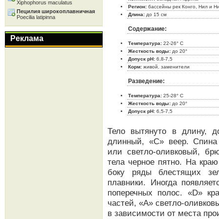
Xiphophorus maculatus
Регион:
бассейны рек Конго, Нил и Н
Пецилия широкоплавничная
Длина:
до 15 см
Poecilia latipinna
Содержание:
Реклама
Температура:
22-26° C
Жесткость воды:
до 20°
Допуск pH:
6,8-7,5
Корм:
живой, заменители
Разведение:
Температура:
25-28° C
Жесткость воды:
до 20°
Допуск pH:
6,5-7,5
Тело вытянуто в длину, д
длинный, «С» веер. Спина 
или светло-оливковый, бр
тела черное пятно. На кра
боку ряды блестящих зел
плавники. Иногда появляет
поперечных полос. «D» кр
частей, «А» светло-оливков
в зависимости от места про