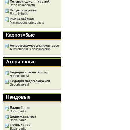
Петушок однопятнистый
Betta unimaculata
Петушок черный
Betta imbellis
Рыбка райская
Macropodus opercularis
Карпозубые
Астрофундулус долихоптерус
Austrofundulus dolichopterus
Атериновые
Бедоция краснохвостая
Bedotia geayi
Бедоция мадагаскарская
Bedotia geayi
Нандовые
Бадис бадис
Badis badis
Бадис-хамелеон
Badis badis
Окунь синий
Badis badis