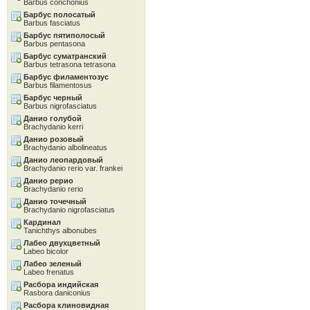
Barbus conchonius
Барбус полосатый
Barbus fasciatus
Барбус пятиполосый
Barbus pentasona
Барбус суматранский
Barbus tetrasona tetrasona
Барбус филаментозус
Barbus filamentosus
Барбус черный
Barbus nigrofasciatus
Данио голубой
Brachydanio kerri
Данио розовый
Brachydanio albolineatus
Данио леопардовый
Brachydanio rerio var. frankei
Данио рерио
Brachydanio rerio
Данио точечный
Brachydanio nigrofasciatus
Кардинал
Tanichthys albonubes
Лабео двухцветный
Labeo bicolor
Лабео зеленый
Labeo frenatus
Расбора индийская
Rasbora daniconius
Расбора клиновидная