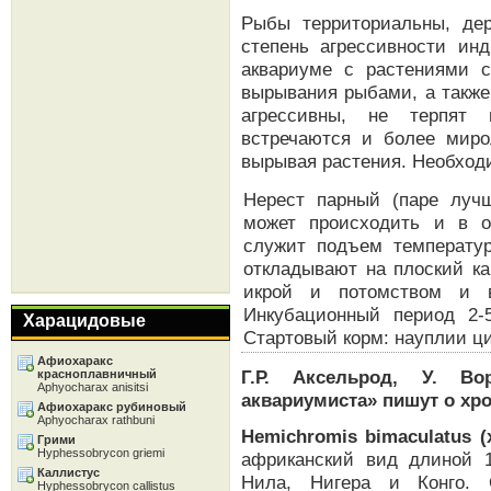
Рыбы территориальны, де
степень агрессивности ин
аквариуме с растениями 
вырывания рыбами, а также
агрессивны, не терпят 
встречаются и более миро
вырывая растения. Необход
Нерест парный (паре луч
может происходить и в о
служит подъем температур
откладывают на плоский ка
икрой и потомством и в
Инкубационный период 2-5
Харацидовые
Стартовый корм: науплии ц
Афиохаракс
Г.Р. Аксельрод, У. Во
красноплавничный
Aphyocharax anisitsi
аквариумиста» пишут о хр
Афиохаракс рубиновый
Aphyocharax rathbuni
Hemichromis bimaculatus 
Грими
Hyphessobrycon griemi
африканский вид длиной 
Каллистус
Нила, Нигера и Конго. 
Hyphessobrycon callistus