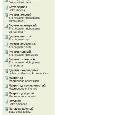
Betta unimaculata
Бетта черная
Betta imbellis
Гурами голубой
Trichogaster trichopterus
sumatranus
Гурами мраморный
Trichogaster trichopterus
sumatranus
Гурами золотой
Trichogaster sp.
Гурами жемчужный
Trichogaster leeri
Гурами лунный
Trichogaster microlepis
Гурами пятнистый
Trichogaster trichopterus
trichopterus
Гурами шоколадный
Sphaerichthys osphromenoides
Макропод
Macropodus opercularis
Макропод круглохвостый
Macropodus chinensis
Макропод черный
Macropodus concolor
Петушок
Betta splendes
Петушок зеленый
Betta smaragdina