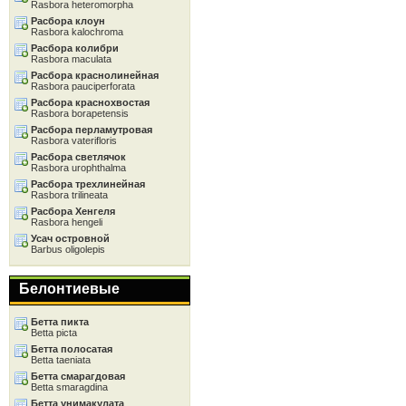
Rasbora heteromorpha
Расбора клоун
Rasbora kalochroma
Расбора колибри
Rasbora maculata
Расбора краснолинейная
Rasbora pauciperforata
Расбора краснохвостая
Rasbora borapetensis
Расбора перламутровая
Rasbora vaterifloris
Расбора светлячок
Rasbora urophthalma
Расбора трехлинейная
Rasbora trilineata
Расбора Хенгеля
Rasbora hengeli
Усач островной
Barbus oligolepis
Белонтиевые
Бетта пикта
Betta picta
Бетта полосатая
Betta taeniata
Бетта смарагдовая
Betta smaragdina
Бетта унимакулата