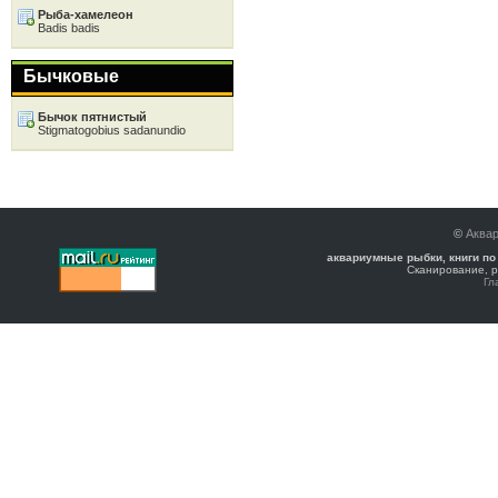
Рыба-хамелеон
Badis badis
Бычковые
Бычок пятнистый
Stigmatogobius sadanundio
©
Аква
аквариумные рыбки, книги по
Сканирование, р
Гл