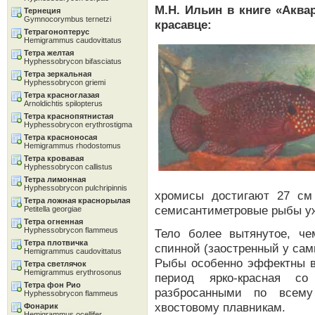
М.Н. Ильин в книге «Акв
Тернеция
Gymnocorymbus ternetzi
красавце:
Тетрагоноптерус
Hemigrammus caudovittatus
Тетра желтая
Hyphessobrycon bifasciatus
Тетра зеркальная
Hyphessobrycon griemi
Тетра красноглазая
Arnoldichtis spilopterus
Тетра краснопятнистая
Hyphessobrycon erythrostigma
Тетра красноносая
Hemigrammus rhodostomus
Тетра кровавая
Hyphessobrycon callistus
Тетра лимонная
Hyphessobrycon pulchripinnis
хромисы достигают 27 см
Тетра ложная краснорылая
семисантиметровые рыбы уж
Petitella georgiae
Тетра огненная
Hyphessobrycon flammeus
Тело более вытянутое, ч
Тетра плотвичка
спинной (заостренный у са
Hemigrammus caudovittatus
Рыбы особенно эффектны во
Тетра светлячок
Hemigrammus erythrosonus
период ярко-красная со
Тетра фон Рио
разбросанными по всему
Hyphessobrycon flammeus
хвостовому плавникам.
Фонарик
Hemigrammus ocellifer