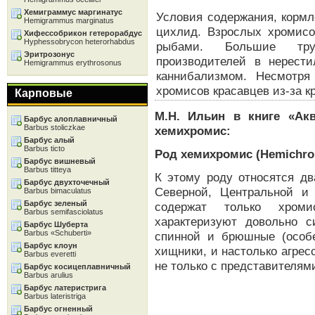
Хемиграммус маргинатус
Условия содержания, кормл
Hemigrammus marginatus
цихлид. Взрослых хромисо
Хифессобрикон гетерорабдус
Hyphessobrycon heterorhabdus
рыбами. Большие тру
Эритрозонус
производителей в нерест
Hemigrammus erythrosonus
каннибализмом. Несмотря
хромисов красавцев из-за к
Карповые
М.Н. Ильин в книге «Ак
Барбус алоплавничный
Barbus stoliczkae
хемихромис:
Барбус алый
Barbus ticto
Род хемихромис (Hemichro
Барбус вишневый
Barbus titteya
К этому роду относятся дв
Барбус двухточечный
Северной, Центральной и
Barbus bimaculatus
Барбус зеленый
содержат только хроми
Barbus semifasciolatus
характеризуют довольно 
Барбус Шуберта
Barbus «Schuberti»
спинной и брюшные (особ
Барбус клоун
хищники, и настолько агрес
Barbus everetti
не только с представителями
Барбус косицеплавничный
Barbus arulius
Барбус латеристрига
Barbus lateristriga
Барбус огненный