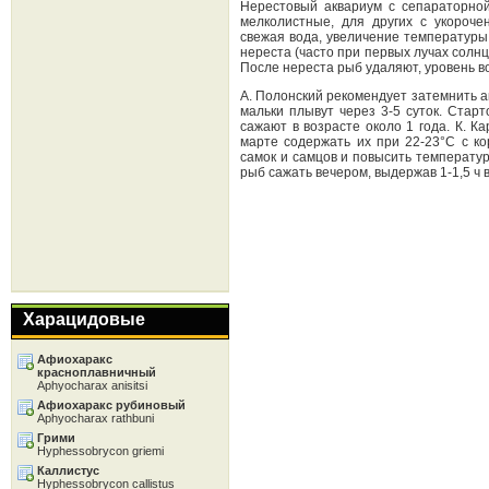
Нерестовый аквариум с сепараторной
мелколистные, для других с укороч
свежая вода, увеличение температуры 
нереста (часто при первых лучах солнц
После нереста рыб удаляют, уровень в
А. Полонский рекомендует затемнить а
мальки плывут через 3-5 суток. Старт
сажают в возрасте около 1 года. К. К
марте содержать их при 22-23°С с кор
самок и самцов и повысить температуру
рыб сажать вечером, выдержав 1-1,5 ч
Харацидовые
Афиохаракс
красноплавничный
Aphyocharax anisitsi
Афиохаракс рубиновый
Aphyocharax rathbuni
Грими
Hyphessobrycon griemi
Каллистус
Hyphessobrycon callistus