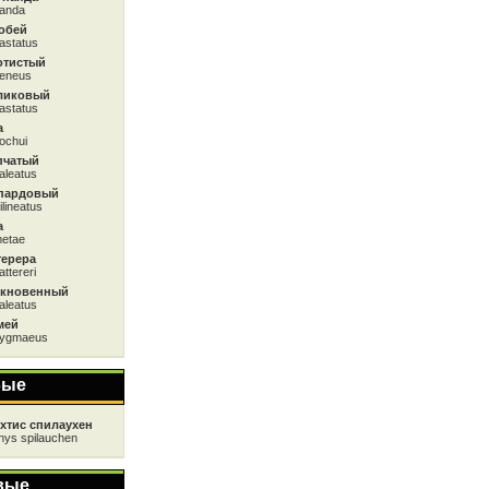
panda
обей
astatus
отистый
aeneus
ликовый
astatus
а
ochui
пчатый
aleatus
пардовый
ilineatus
а
metae
терера
ttereri
ыкновенный
aleatus
мей
pygmaeus
бые
хтис спилаухен
thys spilauchen
вые