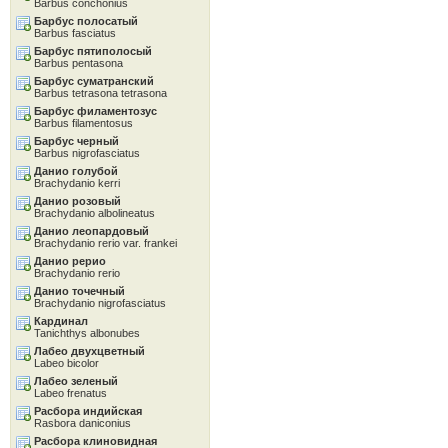
Barbus conchonius
Барбус полосатый
Barbus fasciatus
Барбус пятиполосый
Barbus pentasona
Барбус суматранский
Barbus tetrasona tetrasona
Барбус филаментозус
Barbus filamentosus
Барбус черный
Barbus nigrofasciatus
Данио голубой
Brachydanio kerri
Данио розовый
Brachydanio albolineatus
Данио леопардовый
Brachydanio rerio var. frankei
Данио рерио
Brachydanio rerio
Данио точечный
Brachydanio nigrofasciatus
Кардинал
Tanichthys albonubes
Лабео двухцветный
Labeo bicolor
Лабео зеленый
Labeo frenatus
Расбора индийская
Rasbora daniconius
Расбора клиновидная