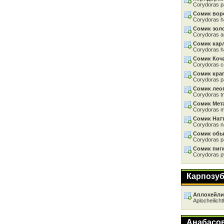
Corydoras 
Сомик вор
Corydoras h
Сомик зол
Corydoras 
Сомик кар
Corydoras h
Сомик Коч
Corydoras c
Сомик кра
Corydoras p
Сомик лео
Corydoras tr
Сомик Мет
Corydoras 
Сомик Нат
Corydoras na
Сомик об
Corydoras p
Сомик пиг
Corydoras 
Карпозу
Аплохейли
Aplocheilich
Анабасо