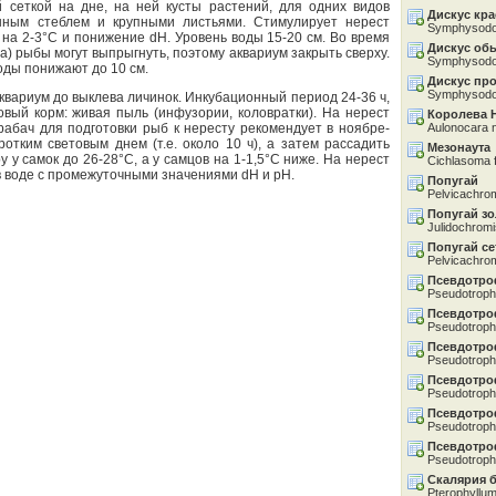
 сеткой на дне, на ней кусты растений, для одних видов
Дискус кр
енным стеблем и крупными листьями. Стимулирует нерест
Symphysodo
на 2-3°С и понижение dН. Уровень воды 15-20 см. Во время
Дискус об
а) рыбы могут выпрыгнуть, поэтому аквариум закрыть сверху.
Symphysodo
оды понижают до 10 см.
Дискус пр
Symphysodo
квариум до выклева личинок. Инкубационный период 24-36 ч,
овый корм: живая пыль (инфузории, коловратки). На нерест
Королева 
арабач для подготовки рыб к нересту рекомендует в ноябре-
Aulonocara 
отким световым днем (т.е. около 10 ч), а затем рассадить
Мезонаута
 у самок до 26-28°С, а у самцов на 1-1,5°С ниже. На нерест
Cichlasoma 
 в воде с промежуточными значениями dН и рН.
Попугай
Pelvicachrom
Попугай з
Julidochromi
Попугай се
Pelvicachrom
Псевдотро
Pseudotroph
Псевдотро
Pseudotrophe
Псевдотро
Pseudotroph
Псевдотро
Pseudotroph
Псевдотро
Pseudotroph
Псевдотро
Pseudotroph
Скалярия 
Pterophyllum