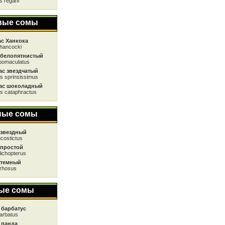
s regani
вые сомы
с Ханкока
hancocki
 белопятнистый
bomaculatus
ас звездчатый
s sprinsissimus
ас шоколадный
s cataphractus
ные сомы
 звездный
ucostictus
 простой
lichopterus
 темный
rrhosus
ые сомы
 барбатус
arbatus
 панда