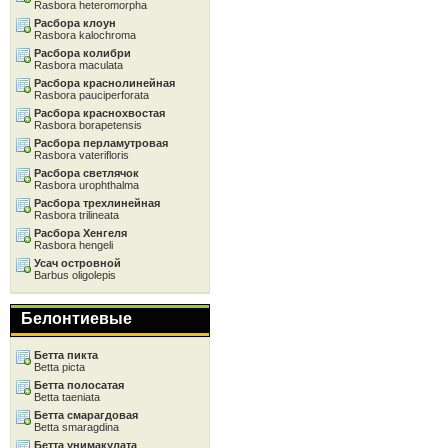
Rasbora heteromorpha
Расбора клоун
Rasbora kalochroma
Расбора колибри
Rasbora maculata
Расбора краснолинейная
Rasbora pauciperforata
Расбора краснохвостая
Rasbora borapetensis
Расбора перламутровая
Rasbora vaterifloris
Расбора светлячок
Rasbora urophthalma
Расбора трехлинейная
Rasbora trilineata
Расбора Хенгеля
Rasbora hengeli
Усач островной
Barbus oligolepis
Белонтиевые
Бетта пикта
Betta picta
Бетта полосатая
Betta taeniata
Бетта смарагдовая
Betta smaragdina
Бетта унимакулата