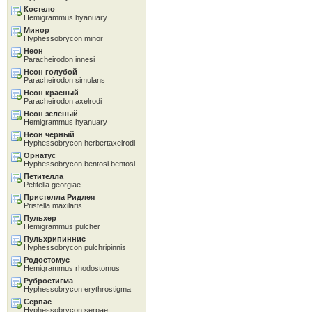
Костело
Hemigrammus hyanuary
Минор
Hyphessobrycon minor
Неон
Paracheirodon innesi
Неон голубой
Paracheirodon simulans
Неон красный
Paracheirodon axelrodi
Неон зеленый
Hemigrammus hyanuary
Неон черный
Hyphessobrycon herbertaxelrodi
Орнатус
Hyphessobrycon bentosi bentosi
Петителла
Petitella georgiae
Пристелла Ридлея
Pristella maxilaris
Пульхер
Hemigrammus pulcher
Пульхрипиннис
Hyphessobrycon pulchripinnis
Родостомус
Hemigrammus rhodostomus
Рубростигма
Hyphessobrycon erythrostigma
Серпас
Hyphessobrycon serpae