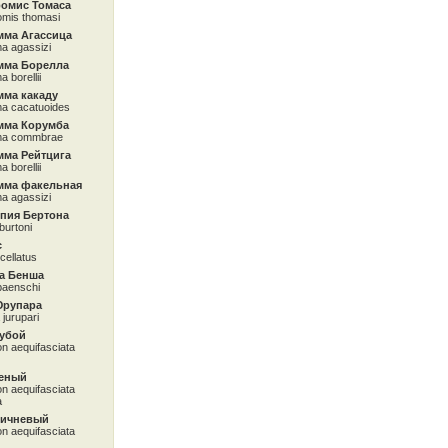
омис Томаса
mis thomasi
мма Агассица
a agassizi
мма Борелла
 borellii
мма какаду
a cacatuoides
мма Корумба
ma commbrae
мма Рейтцига
 borellii
мма факельная
a agassizi
япия Бертона
 burtoni
с
cellatus
а Бенша
baenschi
Юрупара
jurupari
лубой
 aequifasciata
леный
 aequifasciata
a
ричневый
 aequifasciata