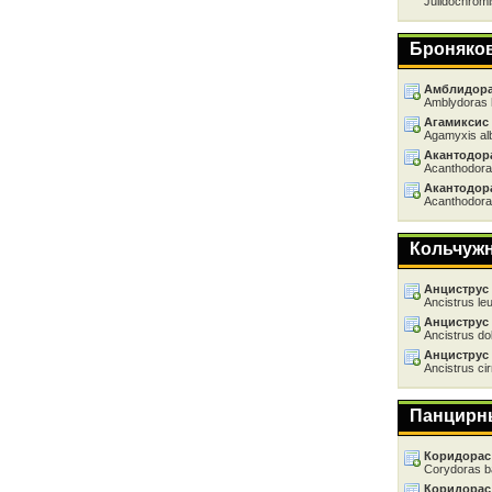
Julidochromi
Броняко
Амблидора
Amblydoras 
Агамиксис
Agamyxis al
Акантодор
Acanthodora
Акантодор
Acanthodora
Кольчуж
Анциструс
Ancistrus le
Анциструс
Ancistrus do
Анциструс
Ancistrus ci
Панцирн
Коридорас
Corydoras b
Коридорас