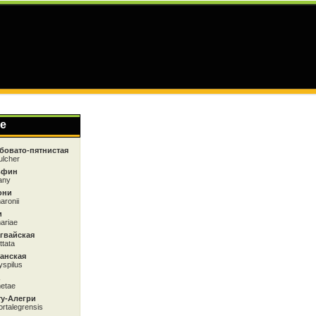
е
бовато-пятнистая
ulcher
ьфин
any
они
aronii
и
ariae
гвайская
ttata
анская
yspilus
etae
ту-Алегри
rtalegrensis