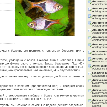
Аномалохр
Anomalochro
Апистогра
Apistogramm
Апистогра
Apistogramma
Апистогра
Apistogramm
Апистогра
Apistogram
Апистогра
Apistogramma
Апистогра
Apistogramm
руды с болотистым грунтом, с тенистыми берегами или с
Астатотил
Astatotilapia
Астроноту
сокое, уплощено с боков. Боковая линия неполная. Спина
Astronotus o
вым до фиолетового оттенком. Брюхо беловатое. Под «D»
Аулонокар
е пятно, сразу резко сужающееся и доходящее до корня «С».
Aulonocara 
сные, «А» красноватый. Рот конечный, «С» двухлопастной.
Геофагус 
Satanoperca 
дного пятна вытянут и часто доходит до брюха, у самки он
Дискус го
Symphysodon
держатся в верхнем (предпочтительнее) и среднем слоях
haraldi
иуме, местами заросли и плавающие растения.
Дискус зе
Symphysodon
ений с укороченным стеблем и более или менее широкими
aequifasciat
жно разводить в воде dН до 6°, КН О°.
Дискус ко
Symphysodon
группы рыб самцов и самок 1-2 недели держат раздельно.
axelrodi