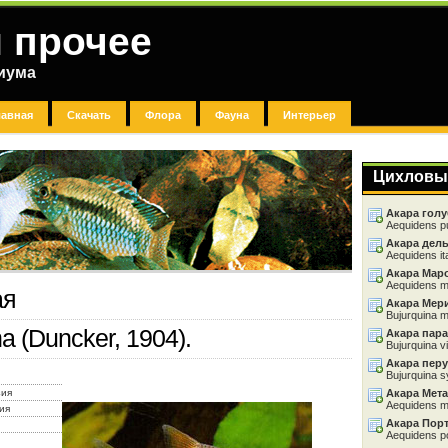
 прочее
риума
лавная
Скачать
Флора
Фауна
Интерьер
Цихловы
Акара голу
Aequidens p
Акара дел
Aequidens it
Акара Мар
Aequidens m
ая
Акара Мер
Bujurquina m
a (Duncker, 1904).
Акара пара
Bujurquina vi
Акара перу
Bujurquina s
зия
Акара Мета
Aequidens m
ия
Акара Пор
Aequidens po