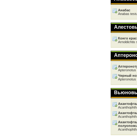
Анабас
Anabas test
Алестов
Конго кра
Arnoldichtis 
Аптерон
Аптеронот
Apteronotus 
Черный н
Apteronotus 
Вьюнов
Акантофта
Acanthophth
Акантофта
Acanthophth
Акантофта
полуопояс
Acanthophth