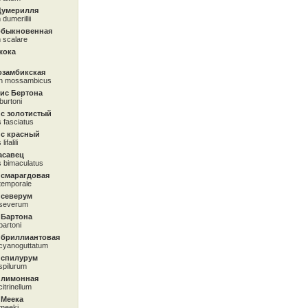
Думерилля
dumerillii
обыкновенная
 scalare
жока
озамбикская
on mossambicus
ис Бертона
 burtoni
с золотистый
 fasciatus
с красный
falili
асавец
 bimaculatus
 смарагдовая
temporale
 северум
 severum
 Бартона
artoni
 бриллиантовая
cyanoguttatum
 спилурум
spilurum
 лимонная
itrinellum
 Меека
meeki