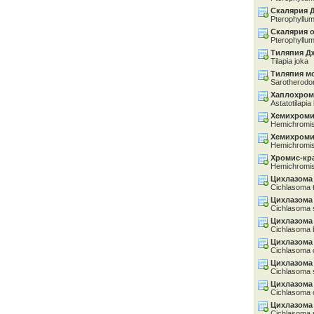
Скалярия 
Pterophyllum 
Скалярия 
Pterophyllum
Тиляпия Д
Tilapia joka
Тиляпия м
Sarotherod
Хаплохром
Astatotilapia
Хемихроми
Hemichromis
Хемихроми
Hemichromis li
Хромис-кр
Hemichromis
Цихлазома
Cichlasoma 
Цихлазома
Cichlasoma
Цихлазома
Cichlasoma b
Цихлазома
Cichlasoma 
Цихлазома
Cichlasoma 
Цихлазома
Cichlasoma c
Цихлазома
Cichlasoma 