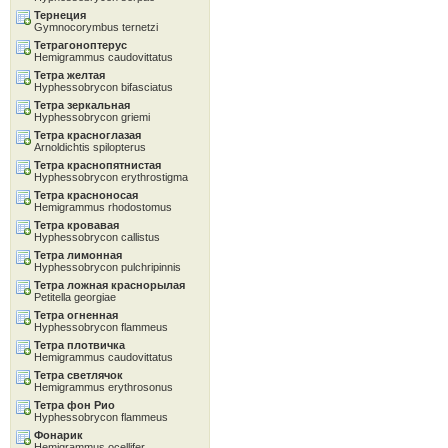
Тернеция
Gymnocorymbus ternetzi
Тетрагоноптерус
Hemigrammus caudovittatus
Тетра желтая
Hyphessobrycon bifasciatus
Тетра зеркальная
Hyphessobrycon griemi
Тетра красноглазая
Arnoldichtis spilopterus
Тетра краснопятнистая
Hyphessobrycon erythrostigma
Тетра красноносая
Hemigrammus rhodostomus
Тетра кровавая
Hyphessobrycon callistus
Тетра лимонная
Hyphessobrycon pulchripinnis
Тетра ложная краснорылая
Petitella georgiae
Тетра огненная
Hyphessobrycon flammeus
Тетра плотвичка
Hemigrammus caudovittatus
Тетра светлячок
Hemigrammus erythrosonus
Тетра фон Рио
Hyphessobrycon flammeus
Фонарик
Hemigrammus ocellifer