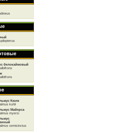
udineus
ые
сный
spilopterus
отовые
ус белокаймовый
albifrons
ож
albifrons
ые
льмус Кюля
almus kuhli
льмус Майерса
almus myersi
льмус
анный
almus semicinctus