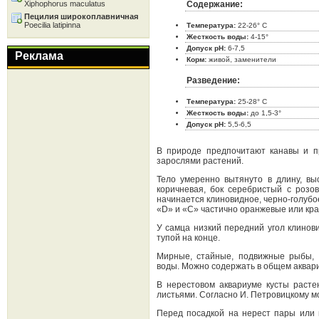
Xiphophorus maculatus
Содержание:
Пецилия широкоплавничная
Poecilia latipinna
Температура:
22-26° C
Жесткость воды:
4-15°
Допуск pH:
6-7,5
Реклама
Корм:
живой, заменители
Разведение:
Температура:
25-28° C
Жесткость воды:
до 1,5-3°
Допуск pH:
5,5-6,5
В природе предпочитают канавы и п
зарослями растений.
Тело умеренно вытянуто в длину, вы
коричневая, бок серебристый с розо
начинается клиновидное, черно-голубо
«D» и «С» частично оранжевые или кра
У самца низкий передний угол клинови
тупой на конце.
Мирные, стайные, подвижные рыбы, 
воды. Можно содержать в общем аквар
В нерестовом аквариуме кусты раст
листьями. Согласно И. Петровицкому мо
Перед посадкой на нерест пары или 