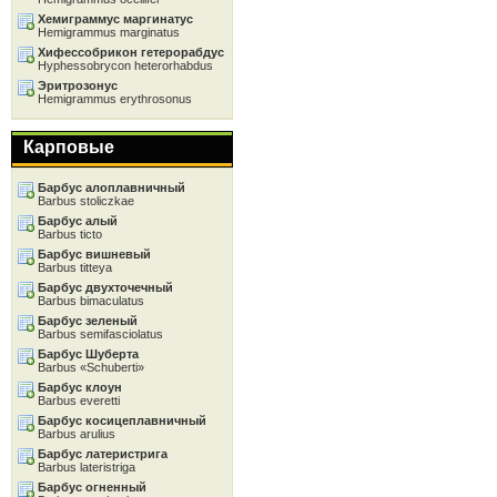
Хемиграммус маргинатус
Hemigrammus marginatus
Хифессобрикон гетерорабдус
Hyphessobrycon heterorhabdus
Эритрозонус
Hemigrammus erythrosonus
Карповые
Барбус алоплавничный
Barbus stoliczkae
Барбус алый
Barbus ticto
Барбус вишневый
Barbus titteya
Барбус двухточечный
Barbus bimaculatus
Барбус зеленый
Barbus semifasciolatus
Барбус Шуберта
Barbus «Schuberti»
Барбус клоун
Barbus everetti
Барбус косицеплавничный
Barbus arulius
Барбус латеристрига
Barbus lateristriga
Барбус огненный