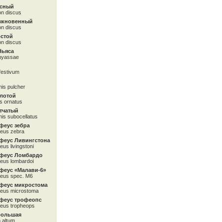
асный
n discus
ыкновенный
n discus
остой
n discus
Ньяса
nyassae
festivum
is pulcher
олотой
s ornatus
тчатый
is subocellatus
феус зебра
eus zebra
феус Ливингстона
us livingstoni
феус Ломбардо
eus lombardoi
феус «Малави-6»
eus spec. М6
феус микростома
eus microstoma
феус трофеопс
eus tropheops
большая
 altum