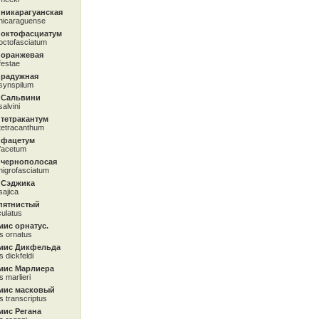
 никарагуанская
nicaraguense
 октофасциатум
octofasciatum
 оранжевая
festae
 радужная
synspilum
 Сальвини
alvini
тетракантум
tetracanthum
 фацетум
facetum
 чернополосая
nigrofasciatum
 Сэджика
sajica
пятнистый
ulatus
ис орнатус.
s ornatus
мис Дикфельда
 dickfeldi
мис Марлиера
s marlieri
мис масковый
s transcriptus
ис Регана