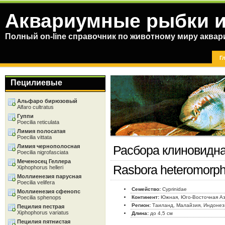
Аквариумные рыбки и
Полный on-line справочник по животному миру аква
Г
Пецилиевые
Альфаро бирюзовый
Alfaro cultratus
Гуппи
Poecilia reticulata
Лимия полосатая
Poecilia vittata
Лимия чернополосная
Расбора клиновидн
Poecilia nigrofasciata
Меченосец Геллера
Rasbora heteromorph
Xiphophorus helleri
Моллиенезия парусная
Poecilia velifera
Семейство:
Cyprinidae
Моллиенезия сфенопс
Poecilia sphenops
Континент:
Южная, Юго-Восточная А
Регион:
Таиланд, Малайзия, Индонез
Пецилия пестрая
Xiphophorus variatus
Длина:
до 4,5 см
Пецилия пятнистая