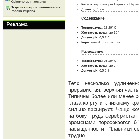
Xiphophorus maculatus
Регион:
верховья рек Парана и Параг
Пецилия широкоплавничная
Длина:
до 5 см
Poecilia latipinna
Содержание:
Реклама
Температура:
22-26° C
Жесткость воды:
до 15°
Допуск pH:
6,5-7,5
Корм:
живой, заменители
Разведение:
Температура:
25-28° C
Жесткость воды:
до 6°
Допуск pH:
6,5-6,8
Тело несколько удлинен
прерывистая, верхняя часть
Типичны более или менее 
глаза ко рту и к нижнему кр
сильно варьирует. Чаще же
на боку, грудь серебриста
временами пересекается 6
насыщенности. Плавники се
трудно.