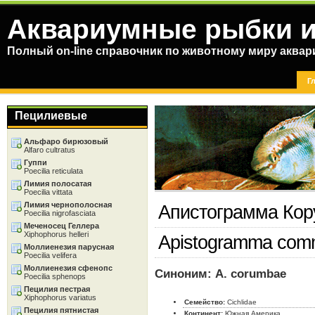
Аквариумные рыбки и
Полный on-line справочник по животному миру аква
Г
Пецилиевые
Альфаро бирюзовый
Alfaro cultratus
Гуппи
Poecilia reticulata
Лимия полосатая
Poecilia vittata
Лимия чернополосная
Апистограмма Кор
Poecilia nigrofasciata
Меченосец Геллера
Xiphophorus helleri
Apistogramma comm
Моллиенезия парусная
Poecilia velifera
Моллиенезия сфенопс
Синоним: A. corumbae
Poecilia sphenops
Пецилия пестрая
Xiphophorus variatus
Семейство:
Cichlidae
Пецилия пятнистая
Континент:
Южная Америка