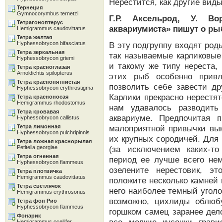
Нерестится, как другие вид
Тернеция
Gymnocorymbus ternetzi
Г.Р. Аксельрод, У. Во
Тетрагоноптерус
аквариумиста» пишут о ры
Hemigrammus caudovittatus
Тетра желтая
Hyphessobrycon bifasciatus
В эту подгруппу входят роды
Тетра зеркальная
так называемые карликовы
Hyphessobrycon griemi
и такому же типу нереста,
Тетра красноглазая
Arnoldichtis spilopterus
этих рыб особенно привл
Тетра краснопятнистая
позволить себе завести др
Hyphessobrycon erythrostigma
Карлики прекрасно нерестят
Тетра красноносая
Hemigrammus rhodostomus
нам удавалось разводить
Тетра кровавая
аквариуме. Предпочитая 
Hyphessobrycon callistus
Тетра лимонная
малоприятной привычки вы
Hyphessobrycon pulchripinnis
их крупных сородичей. Для 
Тетра ложная краснорылая
Petitella georgiae
(за исключением каких-т
Тетра огненная
период ее лучше всего нем
Hyphessobrycon flammeus
озелените нерестовик, э
Тетра плотвичка
Hemigrammus caudovittatus
положите несколько камней
Тетра светлячок
него наиболее темный уголок
Hemigrammus erythrosonus
возможно, цихлиды облюб
Тетра фон Рио
Hyphessobrycon flammeus
горшком самец заранее дел
Фонарик
Hemigrammus ocellifer