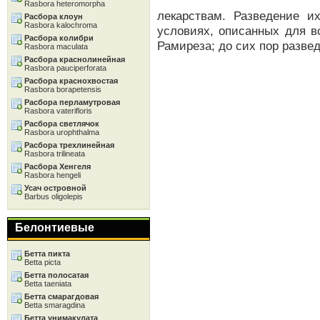
Rasbora heteromorpha
лекарствам. Разведение и
Расбора клоун
Rasbora kalochroma
условиях, описанных для в
Расбора колибри
Рамиреза; до сих пор развед
Rasbora maculata
Расбора краснолинейная
Rasbora pauciperforata
Расбора краснохвостая
Rasbora borapetensis
Расбора перламутровая
Rasbora vaterifloris
Расбора светлячок
Rasbora urophthalma
Расбора трехлинейная
Rasbora trilineata
Расбора Хенгеля
Rasbora hengeli
Усач островной
Barbus oligolepis
Белонтиевые
Бетта пикта
Betta picta
Бетта полосатая
Betta taeniata
Бетта смарагдовая
Betta smaragdina
Бетта унимакулата