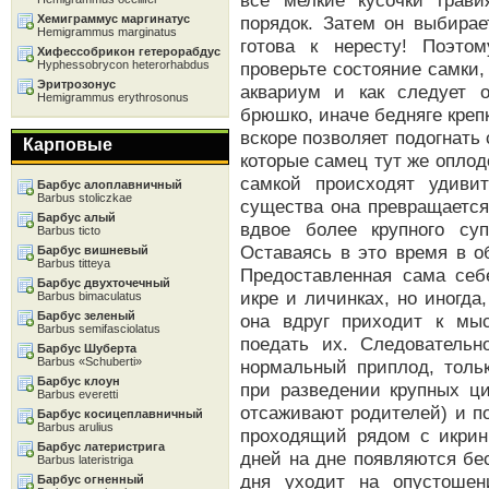
все мелкие кусочки грав
Хемиграммус маргинатус
порядок. Затем он выбирае
Hemigrammus marginatus
готова к нересту! Поэтом
Хифессобрикон гетерорабдус
Hyphessobrycon heterorhabdus
проверьте состояние самки,
Эритрозонус
аквариум и как следует о
Hemigrammus erythrosonus
брюшко, иначе бедняге креп
вскоре позволяет подогнать 
Карповые
которые самец тут же оплодо
самкой происходят удивит
Барбус алоплавничный
Barbus stoliczkae
существа она превращается
Барбус алый
вдвое более крупного суп
Barbus ticto
Оставаясь в это время в о
Барбус вишневый
Barbus titteya
Предоставленная сама себ
Барбус двухточечный
икре и личинках, но иногда
Barbus bimaculatus
Барбус зеленый
она вдруг приходит к мы
Barbus semifasciolatus
поедать их. Следователь
Барбус Шуберта
Barbus «Schuberti»
нормальный приплод, толь
Барбус клоун
при разведении крупных ци
Barbus everetti
отсаживают родителей) и п
Барбус косицеплавничный
Barbus arulius
проходящий рядом с икрин
Барбус латеристрига
дней на дне появляются б
Barbus lateristriga
дня уходит на опустоше
Барбус огненный