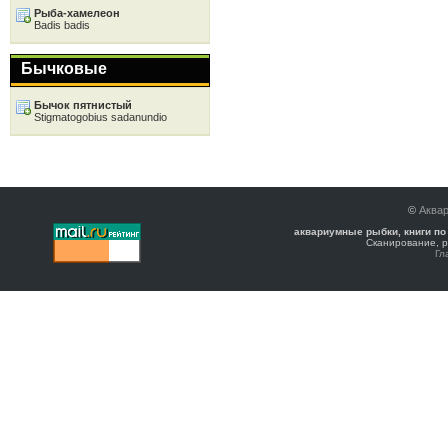
Рыба-хамелеон
Badis badis
Бычковые
Бычок пятнистый
Stigmatogobius sadanundio
©
Аква
аквариумные рыбки, книги по
Сканирование, р
Гл