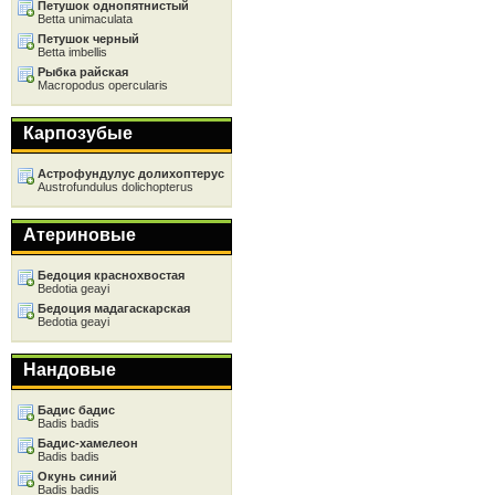
Петушок однопятнистый
Betta unimaculata
Петушок черный
Betta imbellis
Рыбка райская
Macropodus opercularis
Карпозубые
Астрофундулус долихоптерус
Austrofundulus dolichopterus
Атериновые
Бедоция краснохвостая
Bedotia geayi
Бедоция мадагаскарская
Bedotia geayi
Нандовые
Бадис бадис
Badis badis
Бадис-хамелеон
Badis badis
Окунь синий
Badis badis