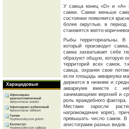
У самца конец «D» и «А» 
самки. Самки меньше сам
состоянии появляется красн
более округлые, в период
становятся желто-коричневог
Рыбы территориальны. В 
который производит самка
самка захватывает себе те
образуют общую, которую о
территорий всех самок, т
самца, охраняя свое потом
если площадь аквариума ма
держатся в нижнем и сред
Харацидовые
аквариуме вместе с не
занимающими верхний и сре
Афиохаракс
красноплавничный
роль враждебного фактора,
Aphyocharax anisitsi
Местами заросли раст
Афиохаракс рубиновый
Aphyocharax rathbuni
нагромождение коряг), при
Грими
превышать число самок. В
Hyphessobrycon griemi
апистограмм разных видов.
Каллистус
Hyphessobrycon callistus