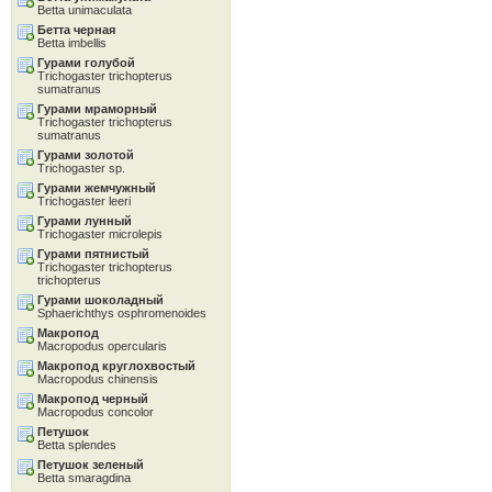
Betta unimaculata
Бетта черная
Betta imbellis
Гурами голубой
Trichogaster trichopterus
sumatranus
Гурами мраморный
Trichogaster trichopterus
sumatranus
Гурами золотой
Trichogaster sp.
Гурами жемчужный
Trichogaster leeri
Гурами лунный
Trichogaster microlepis
Гурами пятнистый
Trichogaster trichopterus
trichopterus
Гурами шоколадный
Sphaerichthys osphromenoides
Макропод
Macropodus opercularis
Макропод круглохвостый
Macropodus chinensis
Макропод черный
Macropodus concolor
Петушок
Betta splendes
Петушок зеленый
Betta smaragdina