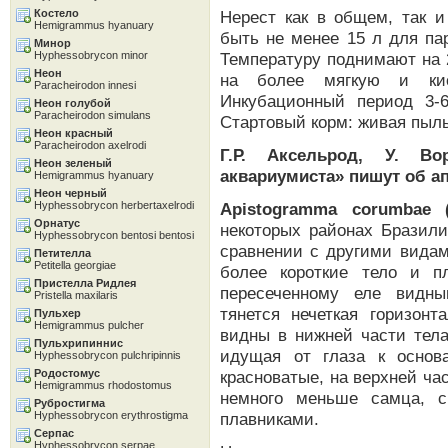
Костело
Нерест как в общем, так и
Hemigrammus hyanuary
быть не менее 15 л для па
Минор
Hyphessobrycon minor
Температуру поднимают на 
Неон
на более мягкую и кис
Paracheirodon innesi
Инкубационный период 3-6
Неон голубой
Paracheirodon simulans
Стартовый корм: живая пыль
Неон красный
Paracheirodon axelrodi
Г.Р. Аксельрод, У. Во
Неон зеленый
аквариумиста» пишут об а
Hemigrammus hyanuary
Неон черный
Hyphessobrycon herbertaxelrodi
Apistogramma corumbae (
Орнатус
некоторых районах Бразили
Hyphessobrycon bentosi bentosi
сравнении с другими видам
Петителла
Petitella georgiae
более короткие тело и пл
Пристелла Ридлея
пересеченному еле видн
Pristella maxilaris
тянется нечеткая горизонт
Пульхер
Hemigrammus pulcher
видны в нижней части тела
Пульхрипиннис
идущая от глаза к основ
Hyphessobrycon pulchripinnis
Родостомус
красноватые, на верхней ча
Hemigrammus rhodostomus
немного меньше самца, 
Рубростигма
Hyphessobrycon erythrostigma
плавниками.
Серпас
Hyphessobrycon serpae