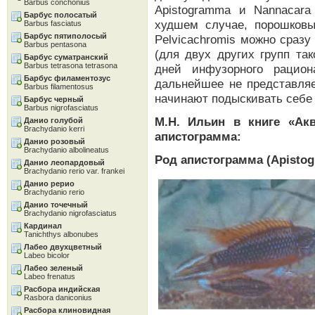
Barbus conchonius
Apistogramma и Nannacar
Барбус полосатый
худшем случае, порошковы
Barbus fasciatus
Барбус пятиполосый
Pelvicachromis можно сраз
Barbus pentasona
(для двух других групп та
Барбус суматранский
Barbus tetrasona tetrasona
дней инфузорного рацион
Барбус филаментозус
дальнейшее не представляе
Barbus filamentosus
начинают подыскивать себе
Барбус черный
Barbus nigrofasciatus
М.Н. Ильин в книге «Ак
Данио голубой
Brachydanio kerri
апистограмма:
Данио розовый
Brachydanio albolineatus
Род апистограмма (Apisto
Данио леопардовый
Brachydanio rerio var. frankei
Данио рерио
Brachydanio rerio
Данио точечный
Brachydanio nigrofasciatus
Кардинал
Tanichthys albonubes
Лабео двухцветный
Labeo bicolor
Лабео зеленый
Labeo frenatus
Расбора индийская
Rasbora daniconius
Расбора клиновидная