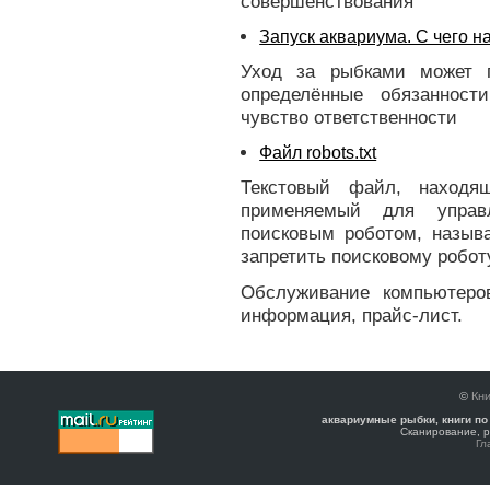
совершенствования
Запуск аквариума. С чего н
Уход за рыбками может п
определённые обязанност
чувство ответственности
Файл robots.txt
Текстовый файл, находя
применяемый для управл
поисковым роботом, называ
запретить поисковому роботу
Обслуживание компьютер
информация, прайс-лист.
©
Кни
аквариумные рыбки, книги по
Сканирование, р
Гл