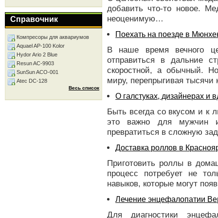
добавить что-то новое. Ме
неоценимую…
Справочник
Поехать на поезде в Мюнхе
Компресоры для аквариумов
Aquael AP-100 Kolor
В наше время вечного це
Hydor Ario 2 Blue
отправиться в дальние с
Resun AC-9903
скоростной, а обычный. Но
SunSun ACO-001
миру, перепрыгивая тысячи
Atec DC-128
Весь список
О галстуках, дизайнерах и 
Быть всегда со вкусом и к 
это важно для мужчин и
превратиться в сложную за
Доставка роллов в Красноя
Приготовить роллы в дома
процесс потребует не тол
навыков, которые могут поя
Лечение энцефалопатии Вер
Для диагностики энцефа