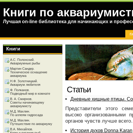
Книги по аквариумист
Лучшая on-line библиотека для начинающих и профес
Г
Книги
А.С. Полонский.
Аквариумные рыбы
Мартин Сандер.
Техническое оснащение
аквариума
Н.Ф. Золотницкий.
Аквариум любителя
Статьи
Ф. Полканов.
Подводный мир в комнате
Дневные хищные птицы. С
В. А. Смирнов.
Советы начинающему
аквариумисту
Представители этого сем
М.Д. Махлин.
высоко организованными п
По аллеям гидросада
органов чувств лучше всег
М.Д. Махлин.
Путешествие по аквариуму
В.А. Михайлов.
История духов Donna Karan
Корм и питание рыб