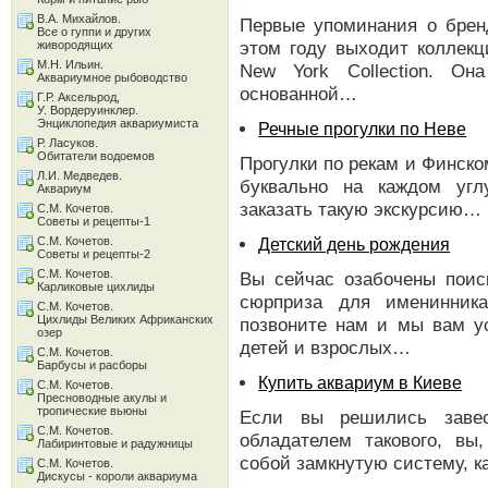
В.А. Михайлов.
Первые упоминания о брен
Все о гуппи и других
этом году выходит коллек
живородящих
М.Н. Ильин.
New York Collection. Он
Аквариумное рыбоводство
основанной…
Г.Р. Аксельрод,
У. Вордеруинклер.
Энциклопедия аквариумиста
Речные прогулки по Неве
Р. Ласуков.
Обитатели водоемов
Прогулки по рекам и Финско
Л.И. Медведев.
буквально на каждом угл
Аквариум
заказать такую экскурсию…
С.М. Кочетов.
Советы и рецепты-1
С.М. Кочетов.
Детский день рождения
Советы и рецепты-2
С.М. Кочетов.
Вы сейчас озабочены поис
Карликовые цихлиды
сюрприза для именинника
С.М. Кочетов.
Цихлиды Великих Африканских
позвоните нам и мы вам у
озер
детей и взрослых…
С.М. Кочетов.
Барбусы и расборы
Купить аквариум в Киеве
С.М. Кочетов.
Пресноводные акулы и
тропические вьюны
Если вы решились завес
С.М. Кочетов.
обладателем такового, вы,
Лабиринтовые и радужницы
собой замкнутую систему, 
С.М. Кочетов.
Дискусы - короли аквариума