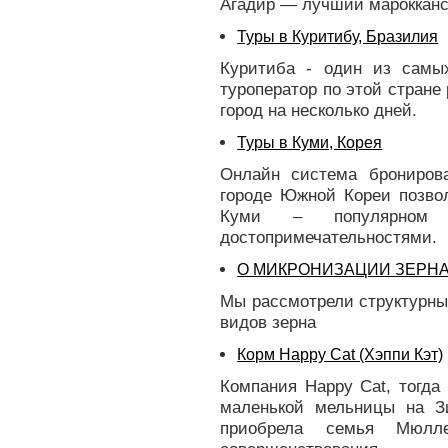
Агадир — лучший марокканск
Туры в Куритибу, Бразилия
Куритиба - один из самы
туроператор по этой стране
город на несколько дней.
Туры в Куми, Корея
Онлайн система брониров
городе Южной Кореи позвол
Куми – популярном т
достопримечательностями.
О МИКРОНИЗАЦИИ ЗЕРН
Мы рассмотрели структурны
видов зерна
Корм Happy Cat (Хэппи Кэт)
Компания Happy Cat, тогда
маленькой мельницы на Зи
приобрела семья Мюл