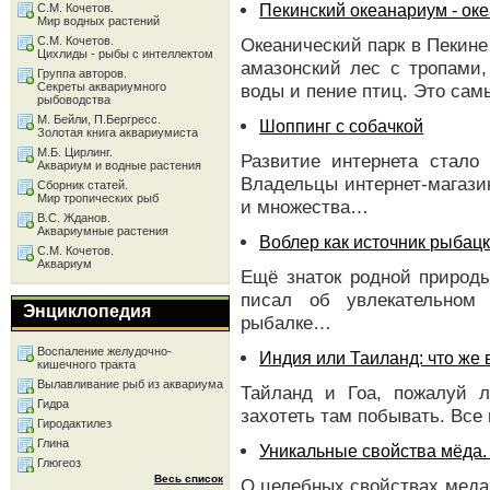
Пекинский океанариум - ок
С.М. Кочетов.
Мир водных растений
С.М. Кочетов.
Океанический парк в Пекине 
Цихлиды - рыбы с интеллектом
амазонский лес с тропами
Группа авторов.
Секреты аквариумного
воды и пение птиц. Это са
рыбоводства
М. Бейли, П.Бергресс.
Шоппинг с собачкой
Золотая книга аквариумиста
М.Б. Цирлинг.
Развитие интернета стало
Аквариум и водные растения
Владельцы интернет-магази
Сборник статей.
Мир тропических рыб
и множества…
В.С. Жданов.
Аквариумные растения
Воблер как источник рыбацк
С.М. Кочетов.
Аквариум
Ещё знаток родной природы
писал об увлекательном
Энциклопедия
рыбалке…
Воспаление желудочно-
Индия или Таиланд: что же
кишечного тракта
Вылавливание рыб из аквариума
Тайланд и Гоа, пожалуй 
Гидра
захотеть там побывать. Все 
Гиродактилез
Глина
Уникальные свойства мёда.
Глюгеоз
Весь список
О целебных свойствах меда 