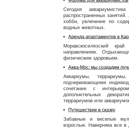
Форумы для аквариумистов
Сегодня аквариумисти
распространенных занятий. Д
хобби, увлечение по соде
водных животных.
Аренда апартаментов в Кар
Моравскосилезский край
направлением. Отдыхаю
физическим здоровьем.
Аква-Мос: мы создадим луч
Аквариумы, террариумы
подчеркивающими индивид
сочетание с интерьер
дополнительных декорат
террариумов или аквариумо
Путешествие в сказку
Забавные и веселые му
взрослые. Наверняка все в