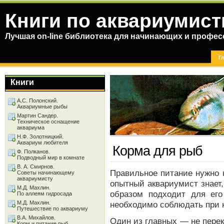
Книги по аквариумист
Лучшая on-line библиотека для начинающих и профес
Г
Книги
А.С. Полонский.
Аквариумные рыбы
Мартин Сандер.
Техническое оснащение
аквариума
Н.Ф. Золотницкий.
Аквариум любителя
Корма для рыб
Ф. Полканов.
Подводный мир в комнате
В. А. Смирнов.
Правильное питание нужно 
Советы начинающему
аквариумисту
опытный аквариумист знает
М.Д. Махлин.
образом подходит для ег
По аллеям гидросада
М.Д. Махлин.
необходимо соблюдать при 
Путешествие по аквариуму
В.А. Михайлов.
Один из главных — не перек
Корм и питание рыб