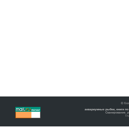
©
Кни
аквариумные рыбки, книги по
Сканирование, р
Гл