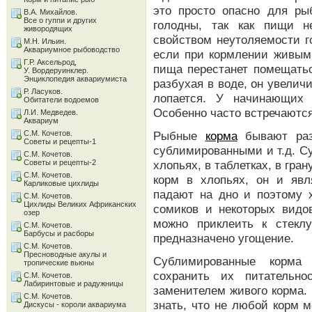
это просто опасно для ры
В.А. Михайлов.
Все о гуппи и других
голодны, так как пищи н
живородящих
свойством неутоляемости го
М.Н. Ильин.
Аквариумное рыбоводство
если при кормлении живым 
Г.Р. Аксельрод,
пища перестанет помещатьс
У. Вордеруинклер.
Энциклопедия аквариумиста
разбухая в воде, он увелич
Р. Ласуков.
лопается. У начинающих 
Обитатели водоемов
Особенно часто встречаютс
Л.И. Медведев.
Аквариум
С.М. Кочетов.
Рыбные
корма
бывают раз
Советы и рецепты-1
сублимированными и т.д. С
С.М. Кочетов.
Советы и рецепты-2
хлопьях, в таблетках, в гра
С.М. Кочетов.
корм в хлопьях, он и явл
Карликовые цихлиды
падают на дно и поэтому 
С.М. Кочетов.
Цихлиды Великих Африканских
сомиков и некоторых видо
озер
можно приклеить к стекл
С.М. Кочетов.
Барбусы и расборы
предназначено угощение.
С.М. Кочетов.
Пресноводные акулы и
Сублимированные корма
тропические вьюны
сохранить их питательн
С.М. Кочетов.
Лабиринтовые и радужницы
заменителем живого корма.
С.М. Кочетов.
знать, что не любой корм 
Дискусы - короли аквариума