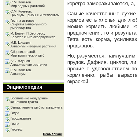
С.М. Кочетов.
коретра замораживаются, а,
Мир водных растений
С.М. Кочетов.
Самые качественные сухие 
Цихлиды - рыбы с интеллектом
кормов есть хлопья для лю
Группа авторов.
Секреты аквариумного
можно кормить любыми к
рыбоводства
предпочтения, то и результа
М. Бейли, П.Бергресс.
Золотая книга аквариумиста
Tetra есть корма, усилив
М.Б. Цирлинг.
продавцов.
Аквариум и водные растения
Сборник статей.
Но, разумеется, наилучшим
Мир тропических рыб
В.С. Жданов.
прудов. Дафния, циклоп, ли
Аквариумные растения
прочие с удовольствием п
С.М. Кочетов.
Аквариум
кормлению, рыбы выраст
окраской.
Энциклопедия
Воспаление желудочно-
кишечного тракта
Вылавливание рыб из аквариума
Гидра
Гиродактилез
Глина
Глюгеоз
Весь список