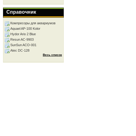
Справочник
Компресоры для аквариумов
Aquael AP-100 Kolor
Hydor Ario 2 Blue
Resun AC-9903
SunSun ACO-001
Atec DC-128
Весь список