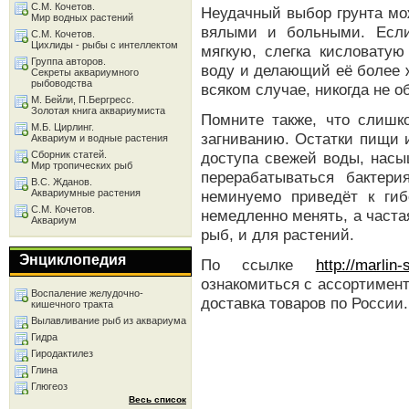
С.М. Кочетов.
Неудачный выбор грунта мо
Мир водных растений
вялыми и больными. Если
С.М. Кочетов.
Цихлиды - рыбы с интеллектом
мягкую, слегка кисловатую
Группа авторов.
воду и делающий её более жё
Секреты аквариумного
рыбоводства
всяком случае, никогда не о
М. Бейли, П.Бергресс.
Золотая книга аквариумиста
Помните также, что слишко
М.Б. Цирлинг.
загниванию. Остатки пищи 
Аквариум и водные растения
Сборник статей.
доступа свежей воды, насы
Мир тропических рыб
перерабатываться бактер
В.С. Жданов.
Аквариумные растения
неминуемо приведёт к гиб
С.М. Кочетов.
немедленно менять, а часта
Аквариум
рыб, и для растений.
Энциклопедия
По ссылке
http://marlin
ознакомиться с ассортимен
Воспаление желудочно-
доставка товаров по России.
кишечного тракта
Вылавливание рыб из аквариума
Гидра
Гиродактилез
Глина
Глюгеоз
Весь список