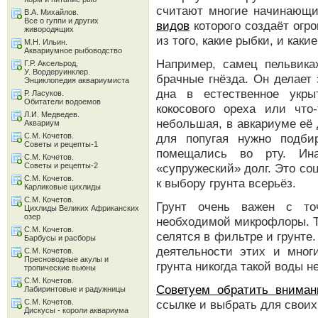
считают многие начинающ
В.А. Михайлов.
Все о гуппи и других
видов
которого создаёт огр
живородящих
из того, какие рыбки, и каки
М.Н. Ильин.
Аквариумное рыбоводство
Например, самец пельвика
Г.Р. Аксельрод,
У. Вордеруинклер.
брачные гнёзда. Он делает 
Энциклопедия аквариумиста
дна в естественное укры
Р. Ласуков.
Обитатели водоемов
кокосового ореха или что
Л.И. Медведев.
небольшая, в авкариуме её 
Аквариум
С.М. Кочетов.
для попугая нужно подби
Советы и рецепты-1
помещались во рту. Ин
С.М. Кочетов.
Советы и рецепты-2
«супружеский» долг. Это со
С.М. Кочетов.
к выбору грунта всерьёз.
Карликовые цихлиды
С.М. Кочетов.
Грунт очень важен с то
Цихлиды Великих Африканских
озер
необходимой микрофлоры. Т
С.М. Кочетов.
селятся в фильтре и грунте
Барбусы и расборы
деятельности этих и мног
С.М. Кочетов.
Пресноводные акулы и
грунта никогда такой воды н
тропические вьюны
С.М. Кочетов.
Советуем обратить вниман
Лабиринтовые и радужницы
С.М. Кочетов.
ссылке и выбрать для свои
Дискусы - короли аквариума