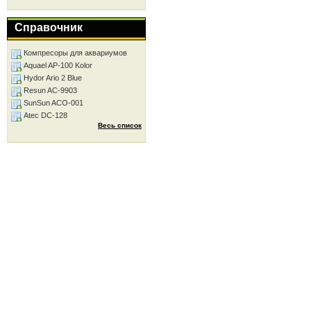
Справочник
Компресоры для аквариумов
Aquael AP-100 Kolor
Hydor Ario 2 Blue
Resun AC-9903
SunSun ACO-001
Atec DC-128
Весь список