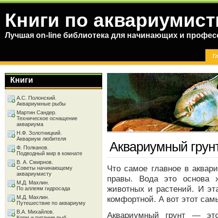
Книги по аквариумист
Лучшая on-line библиотека для начинающих и профес
Г
Книги
А.С. Полонский.
Аквариумные рыбы
Мартин Сандер.
Техническое оснащение
аквариума
Н.Ф. Золотницкий.
Аквариум любителя
Аквариумный грунт
Ф. Полканов.
Подводный мир в комнате
В. А. Смирнов.
Что самое главное в аквари
Советы начинающему
аквариумисту
правы. Вода это основа 
М.Д. Махлин.
животных и растений. И эт
По аллеям гидросада
М.Д. Махлин.
комфортной. А вот этот сам
Путешествие по аквариуму
В.А. Михайлов.
Аквариумный грунт — это
Корм и питание рыб