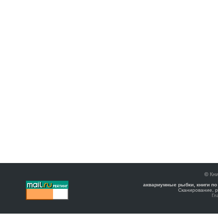
©
Кни
аквариумные рыбки, книги по
Сканирование, р
Гл