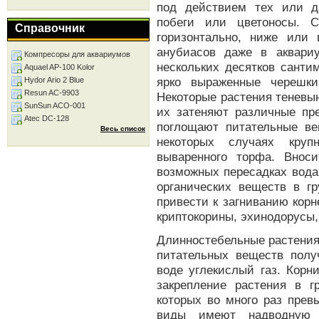
под действием тех или д
побеги или цветоносы. С
Справочник
горизонтально, ниже или
анубиасов даже в аквари
Компресоры для аквариумов
нескольких десятков санти
Aquael AP-100 Kolor
ярко выраженные черешки
Hydor Ario 2 Blue
Resun AC-9903
Некоторые растения теневы
SunSun ACO-001
их затеняют различные пре
Atec DC-128
поглощают питательные ве
Весь список
некоторых случаях круп
вываренного торфа. Вноси
возможных пересадках вода
органических веществ в гр
привести к загниванию кор
криптокорины, эхинодорусы,
Длинностебельные растения
питательных веществ полу
воде углекислый газ. Корн
закрепление растения в г
которых во много раз прев
виды имеют надводную 