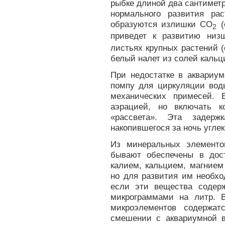
рыбке длиной два сантиметра
нормального развития ра
образуются излишки СО
(
2
приведет к развитию низ
листьях крупных растений (
белый налет из солей кальц
При недостатке в аквариум
помпу для циркуляции вод
механических примесей. 
аэрацией, но включать к
«рассвета». Эта задер
накопившегося за ночь углек
Из минеральных элементо
бывают обеспечены в дос
калием, кальцием, магнием
но для развития им необхо
если эти вещества содер
микрограммами на литр. 
микроэлементов содержат
смешении с аквариумной 