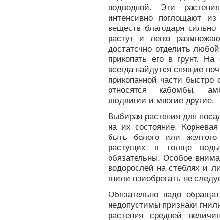
подводной. Эти растени
интенсивно поглощают из
веществ благодаря сильно
растут и легко размножаю
достаточно отделить любой
прикопать его в грунт. На
всегда найдутся спящие почк
прикопанной части быстро 
относятся кабомбы, амб
людвигии и многие другие.
Выбирая растения для поса
на их состояние. Корнева
быть белого или желтого
растущих в толще воды 
обязательны. Особое внима
водорослей на стеблях и л
гнили приобретать не следуе
Обязательно надо обращат
недопустимы признаки гнил
растения средней величи