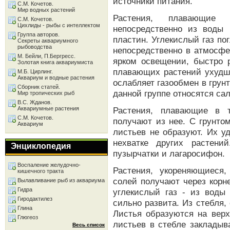
источники питания.
С.М. Кочетов.
Мир водных растений
Растения, плавающие 
С.М. Кочетов.
Цихлиды - рыбы с интеллектом
непосредственно из воды
Группа авторов.
пластин. Углекислый газ по
Секреты аквариумного
рыбоводства
непосредственно в атмосфе
М. Бейли, П.Бергресс.
ярком освещении, быстро 
Золотая книга аквариумиста
плавающих растений ухудш
М.Б. Цирлинг.
Аквариум и водные растения
ослабляет газообмен в грунт
Сборник статей.
данной группе относятся сал
Мир тропических рыб
В.С. Жданов.
Аквариумные растения
Растения, плавающие в 
С.М. Кочетов.
получают из нее. С грунто
Аквариум
листьев не образуют. Их у
нехватке других растени
Энциклопедия
пузырчатки и лагаросифон.
Воспаление желудочно-
Растения, укореняющиеся
кишечного тракта
солей получают через корн
Вылавливание рыб из аквариума
Гидра
углекислый газ - из воды
Гиродактилез
сильно развита. Из стебля,
Глина
Листья образуются на верх
Глюгеоз
листьев в стебле закладыв
Весь список