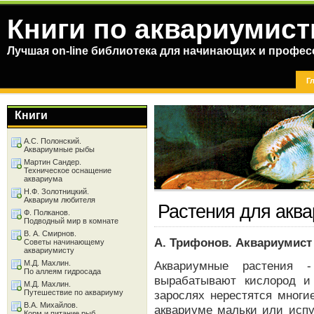
Книги по аквариумист
Лучшая on-line библиотека для начинающих и профес
Г
Книги
А.С. Полонский.
Аквариумные рыбы
Мартин Сандер.
Техническое оснащение
аквариума
Н.Ф. Золотницкий.
Аквариум любителя
Растения для акв
Ф. Полканов.
Подводный мир в комнате
В. А. Смирнов.
А. Трифонов. Аквариумист
Советы начинающему
аквариумисту
М.Д. Махлин.
Аквариумные растения 
По аллеям гидросада
вырабатывают кислород и
М.Д. Махлин.
Путешествие по аквариуму
зарослях нерестятся многи
В.А. Михайлов.
аквариуме мальки или испу
Корм и питание рыб