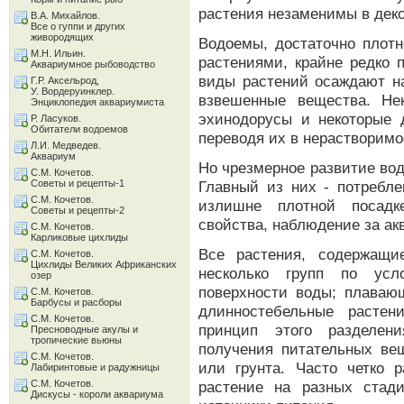
растения незаменимы в дек
В.А. Михайлов.
Все о гуппи и других
живородящих
Водоемы, достаточно плот
М.Н. Ильин.
растениями, крайне редко
Аквариумное рыбоводство
виды растений осаждают н
Г.Р. Аксельрод,
У. Вордеруинклер.
взвешенные вещества. Не
Энциклопедия аквариумиста
эхинодорусы и некоторые 
Р. Ласуков.
Обитатели водоемов
переводя их в нерастворимо
Л.И. Медведев.
Аквариум
Но чрезмерное развитие вод
С.М. Кочетов.
Советы и рецепты-1
Главный из них - потребле
С.М. Кочетов.
излишне плотной посадк
Советы и рецепты-2
свойства, наблюдение за ак
С.М. Кочетов.
Карликовые цихлиды
Все растения, содержащи
С.М. Кочетов.
Цихлиды Великих Африканских
несколько групп по усл
озер
поверхности воды; плаваю
С.М. Кочетов.
Барбусы и расборы
длинностебельные растен
С.М. Кочетов.
принцип этого разделен
Пресноводные акулы и
тропические вьюны
получения питательных вещ
С.М. Кочетов.
или грунта. Часто четко 
Лабиринтовые и радужницы
С.М. Кочетов.
растение на разных стад
Дискусы - короли аквариума