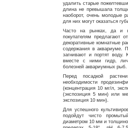
удалить старые пожелтевши
длина не превышала толщи
наоборот, очень молодые р
для них могут оказаться гу
Часто на рынках, да и 
покупателям предлагают о
декоративные комнатные ра
содержания в аквариуме. П
загнивают и портят воду. 
вместе с ними гидр, лич
болезней аквариумных рыб.
Перед посадкой расте
необходимости продезинфи
(концентрация 10 мг/л, экс
(экспозиция 5 мин) или ме
экспозиция 10 мин).
Для успешного культивиро
подойдут чисто промыты
диаметром 10 мм и толщиной
пределах 5-18°, рН 6-7,