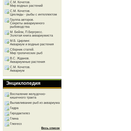
С.М. Кочетов.
Мир водных растений
С.М. Кочетов.
Цихлиды - рыбы с интеллектом
Группа авторов.
Секреты аквариумного
рыбоводства
М. Бейли, П.Бергресс.
Золотая книга аквариумиста
М.Б. Цирлинг.
Аквариум и водные растения
Сборник статей.
Мир тропических рыб
В.С. Жданов.
Аквариумные растения
С.М. Кочетов.
Аквариум
Энциклопедия
Воспаление желудочно-
кишечного тракта
Вылавливание рыб из аквариума
Гидра
Гиродактилез
Глина
Глюгеоз
Весь список