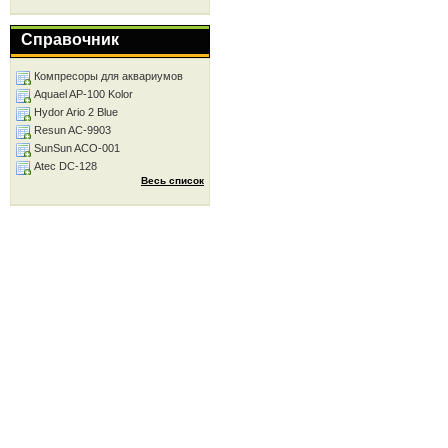
Справочник
Компресоры для аквариумов
Aquael AP-100 Kolor
Hydor Ario 2 Blue
Resun AC-9903
SunSun ACO-001
Atec DC-128
Весь список