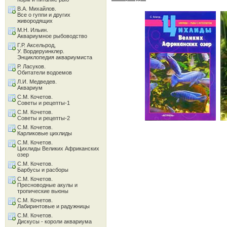
В.А. Михайлов.
Все о гуппи и других
живородящих
М.Н. Ильин.
Аквариумное рыбоводство
Г.Р. Аксельрод,
У. Вордеруинклер.
Энциклопедия аквариумиста
Р. Ласуков.
Обитатели водоемов
Л.И. Медведев.
Аквариум
С.М. Кочетов.
Советы и рецепты-1
С.М. Кочетов.
Советы и рецепты-2
С.М. Кочетов.
Карликовые цихлиды
С.М. Кочетов.
Цихлиды Великих Африканских
озер
С.М. Кочетов.
Барбусы и расборы
С.М. Кочетов.
Пресноводные акулы и
тропические вьюны
С.М. Кочетов.
Лабиринтовые и радужницы
С.М. Кочетов.
Дискусы - короли аквариума