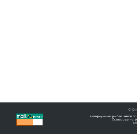
©
Кни
аквариумные рыбки, книги по
Сканирование, р
Гл