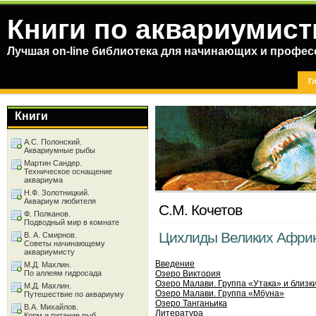
Книги по аквариумист
Лучшая on-line библиотека для начинающих и профес
Г
Книги
А.С. Полонский.
Аквариумные рыбы
Мартин Сандер.
Техническое оснащение
аквариума
Н.Ф. Золотницкий.
Аквариум любителя
С.М. Кочетов
Ф. Полканов.
Подводный мир в комнате
Цихлиды Великих Африк
В. А. Смирнов.
Советы начинающему
аквариумисту
Введение
М.Д. Махлин.
По аллеям гидросада
Озеро Виктория
Озеро Малави. Группа «Утака» и близк
М.Д. Махлин.
Озеро Малави. Группа «Мбуна»
Путешествие по аквариуму
Озеро Танганьика
В.А. Михайлов.
Литература
Корм и питание рыб