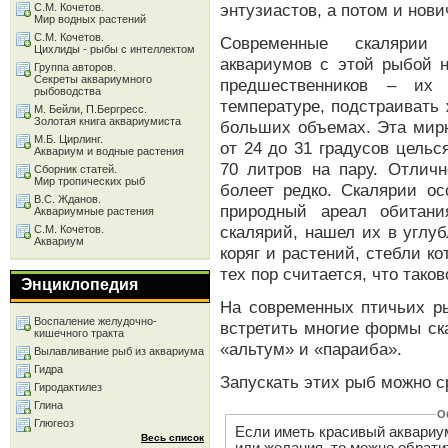
энтузиастов, а потом и нови
С.М. Кочетов.
Мир водных растений
С.М. Кочетов.
Современные скалярии 
Цихлиды - рыбы с интеллектом
аквариумов с этой рыбой н
Группа авторов.
Секреты аквариумного
предшественников – их 
рыбоводства
температуре, подстраивать 
М. Бейли, П.Бергресс.
Золотая книга аквариумиста
больших объемах. Эта мирн
М.Б. Цирлинг.
от 24 до 31 градусов цельс
Аквариум и водные растения
70 литров на пару. Отличн
Сборник статей.
Мир тропических рыб
болеет редко. Скалярии о
В.С. Жданов.
природный ареал обитани
Аквариумные растения
скалярий, нашел их в углу
С.М. Кочетов.
Аквариум
коряг и растений, стебли к
тех пор считается, что тако
Энциклопедия
На современных птичьих р
Воспаление желудочно-
встретить многие формы ск
кишечного тракта
«альтум» и «параиба».
Вылавливание рыб из аквариума
Гидра
Запускать этих рыб можно с
Гиродактилез
Глина
О
Глюгеоз
Если иметь красивый аквариум
Весь список
или желания, то можно обрати