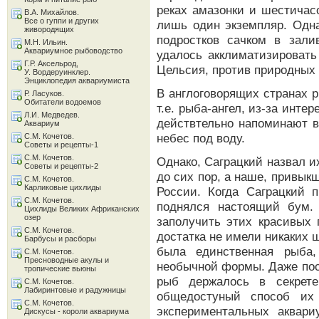
реках амазонки и шестичас
В.А. Михайлов.
Все о гуппи и других
лишь один экземпляр. Одна
живородящих
подростков сачком в зали
М.Н. Ильин.
Аквариумное рыбоводство
удалось акклиматизировать
Г.Р. Аксельрод,
Цельсия, против природных 
У. Вордеруинклер.
Энциклопедия аквариумиста
В англоговорящих странах р
Р. Ласуков.
Обитатели водоемов
т.е. рыба-ангел, из-за инт
Л.И. Медведев.
действтельно напоминают в
Аквариум
небес под воду.
С.М. Кочетов.
Советы и рецепты-1
С.М. Кочетов.
Однако, Саграцкий назвал их 
Советы и рецепты-2
до сих пор, а наше, привык
С.М. Кочетов.
Карликовые цихлиды
России. Когда Саграцкий п
С.М. Кочетов.
поднялся настоящий бум.
Цихлиды Великих Африканских
озер
заполучить этих красивых 
С.М. Кочетов.
достатка не имели никаких ш
Барбусы и расборы
была единственная рыба,
С.М. Кочетов.
Пресноводные акулы и
необычной формы. Даже пос
тропические вьюны
рыб держалось в секрете
С.М. Кочетов.
Лабиринтовые и радужницы
общедостуный способ их
С.М. Кочетов.
экспериментальных аквар
Дискусы - короли аквариума