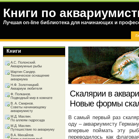
Книги по аквариумист
Лучшая on-line библиотека для начинающих и профес
Г
Книги
А.С. Полонский.
Аквариумные рыбы
Мартин Сандер.
Техническое оснащение
аквариума
Н.Ф. Золотницкий.
Аквариум любителя
Скалярии в аквари
Ф. Полканов.
Подводный мир в комнате
Новые формы ска
В. А. Смирнов.
Советы начинающему
аквариумисту
В самый первый раз скаляр
М.Д. Махлин.
По аллеям гидросада
оду – аквариумисту Герману
М.Д. Махлин.
впервые поймать эту рыб
Путешествие по аквариуму
В.А. Михайлов.
переводилось как флагова
Корм и питание рыб