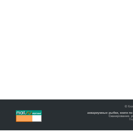
©
Кни
аквариумные рыбки, книги по
Сканирование, р
Гл