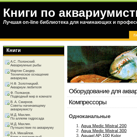
Книги по аквариумист
Лучшая on-line библиотека для начинающих и профес
Г
Книги
А.С. Полонский.
Аквариумные рыбы
Мартин Сандер.
Техническое оснащение
аквариума
Н.Ф. Золотницкий.
Аквариум любителя
Оборудование для аква
Ф. Полканов.
Подводный мир в комнате
Компрессоры
В. А. Смирнов.
Советы начинающему
аквариумисту
М.Д. Махлин.
Одноканальные
По аллеям гидросада
М.Д. Махлин.
Aqua Medic Mistral 200
Путешествие по аквариуму
Aqua Medic Mistral 300
В.А. Михайлов.
Aquael AP-100 Kolor
Корм и питание рыб