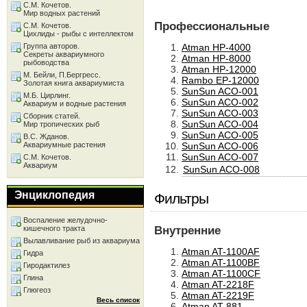
С.М. Кочетов.
Мир водных растений
Профессиональные
С.М. Кочетов.
Цихлиды - рыбы с интеллектом
Группа авторов.
Atman HP-4000
Секреты аквариумного
Atman HP-8000
рыбоводства
Atman HP-12000
М. Бейли, П.Бергресс.
Rambo EP-12000
Золотая книга аквариумиста
SunSun ACO-001
М.Б. Цирлинг.
SunSun ACO-002
Аквариум и водные растения
SunSun ACO-003
Сборник статей.
SunSun ACO-004
Мир тропических рыб
SunSun ACO-005
В.С. Жданов.
Аквариумные растения
SunSun ACO-006
SunSun ACO-007
С.М. Кочетов.
Аквариум
SunSun ACO-008
Энциклопедия
Фильтры
Воспаление желудочно-
Внутренние
кишечного тракта
Вылавливание рыб из аквариума
Atman AT-1100AF
Гидра
Atman AT-1100BF
Гиродактилез
Atman AT-1100CF
Глина
Atman AT-2218F
Глюгеоз
Atman AT-2219F
Весь список
Atman AT-881