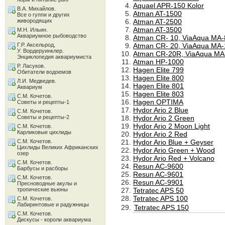
Aquael APR-150 Kolor
В.А. Михайлов.
Atman AT-1500
Все о гуппи и других
живородящих
Atman AT-2500
Atman AT-3500
М.Н. Ильин.
Аквариумное рыбоводство
Atman CR- 10, ViaAqua MA-
Г.Р. Аксельрод,
Atman CR- 20, ViaAqua MA
У. Вордеруинклер.
Atman CR-20R, ViaAqua MA
Энциклопедия аквариумиста
Atman HP-1000
Р. Ласуков.
Hagen Elite 799
Обитатели водоемов
Hagen Elite 800
Л.И. Медведев.
Hagen Elite 801
Аквариум
Hagen Elite 803
С.М. Кочетов.
Hagen OPTIMA
Советы и рецепты-1
Hydor Ario 2 Blue
С.М. Кочетов.
Советы и рецепты-2
Hydor Ario 2 Green
Hydor Ario 2 Moon Light
С.М. Кочетов.
Карликовые цихлиды
Hydor Ario 2 Red
С.М. Кочетов.
Hydor Ario Blue + Geyser
Цихлиды Великих Африканских
Hydor Ario Green + Wood
озер
Hydor Ario Red + Volcano
С.М. Кочетов.
Resun AC-9600
Барбусы и расборы
Resun AC-9601
С.М. Кочетов.
Resun AC-9901
Пресноводные акулы и
тропические вьюны
Tetratec APS 50
Tetratec APS 100
С.М. Кочетов.
Лабиринтовые и радужницы
Tetratec APS 150
С.М. Кочетов.
Дискусы - короли аквариума