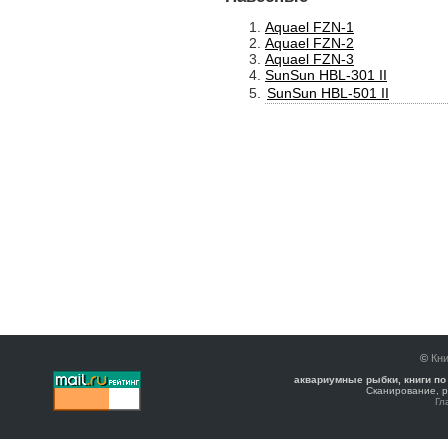
Aquael FZN-1
Aquael FZN-2
Aquael FZN-3
SunSun HBL-301 II
SunSun HBL-501 II
©
Кни
аквариумные рыбки, книги по
Сканирование, р
Гл