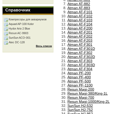
Atman AT-882
Atman AT-883
Справочник
Atman AT-F101
Atman AT-F102
Компресоры для аквариумов
Atman AT-F103
Atman AT-F104
Aquael AP-100 Kolor
Atman AT-F200
Hydor Ario 2 Blue
Atman AT-F201
Resun AC-9903
Atman AT-F202
SunSun ACO-001
Atman AT-F203
Atec DC-128
Atman AT-F301
Весь список
Atman AT-F301D
Atman AT-F302
Atman AT-F302D
Atman AT-F303
Atman AT-F303D
Atman AT-F304
Atman PF-200
Atman PF-400
Atman PF-500
Atman PF-1100
Resun Magi-200
Resun Magi-380/King-1L
Resun Magi-700
Resun Magi-1000/King-2L
SunSun HJ-532
SunSun HJ-752
SunSun HJ-952