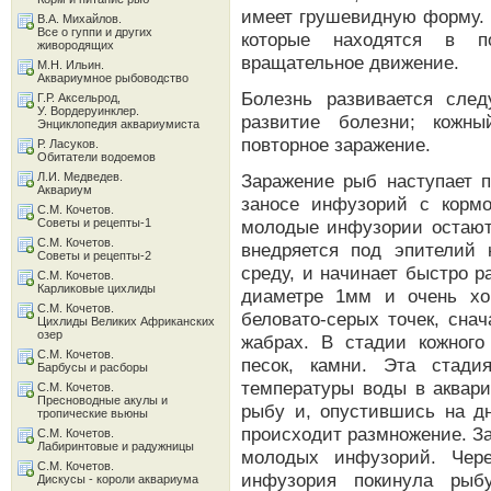
имеет грушевидную форму. 
В.А. Михайлов.
Все о гуппи и других
которые находятся в 
живородящих
вращательное движение.
М.Н. Ильин.
Аквариумное рыбоводство
Болезнь развивается сле
Г.Р. Аксельрод,
У. Вордеруинклер.
развитие болезни; кожны
Энциклопедия аквариумиста
повторное заражение.
Р. Ласуков.
Обитатели водоемов
Л.И. Медведев.
Заражение рыб наступает 
Аквариум
заносе инфузорий с корм
С.М. Кочетов.
Советы и рецепты-1
молодые инфузории остают
С.М. Кочетов.
внедряется под эпителий 
Советы и рецепты-2
среду, и начинает быстро р
С.М. Кочетов.
Карликовые цихлиды
диаметре 1мм и очень хо
С.М. Кочетов.
беловато-серых точек, сна
Цихлиды Великих Африканских
озер
жабрах. В стадии кожного
С.М. Кочетов.
песок, камни. Эта стади
Барбусы и расборы
температуры воды в аквар
С.М. Кочетов.
Пресноводные акулы и
рыбу и, опустившись на дн
тропические вьюны
происходит размножение. За
С.М. Кочетов.
Лабиринтовые и радужницы
молодых инфузорий. Чере
С.М. Кочетов.
инфузория покинула рыб
Дискусы - короли аквариума