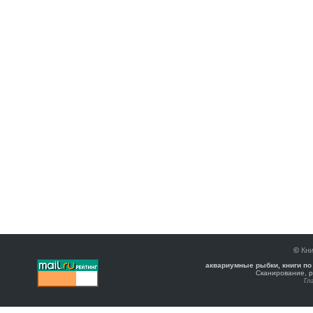
©
Кни
аквариумные рыбки, книги по
Сканирование, р
Гл