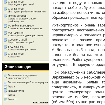
С.М. Кочетов.
выходят в воду и плавают
Мир водных растений
находят себе рыбу-хозяина
С.М. Кочетов.
Цихлиды - рыбы с интеллектом
на жаберные лепестки, пото
Группа авторов.
образом происходит повторн
Секреты аквариумного
рыбоводства
Ихтиофтириоз - очень зар
М. Бейли, П.Бергресс.
Золотая книга аквариумиста
повторяться неограниченно
М.Б. Цирлинг.
неравномерно и покидают р
Аквариум и водные растения
лопаются в разное врем
Сборник статей.
Мир тропических рыб
находятся в воде постоянно
В.С. Жданов.
У больных рыб ножа, пла
Аквариумные растения
С.М. Кочетов.
сплошным белым налетом. 
Аквариум
плавники. Рыбы судорожно 
от удушья. В первую очеред
Энциклопедия
При обнаружении заболеван
Воспаление желудочно-
Зараженных рыб необходимо
кишечного тракта
еще незаметны белые то
Вылавливание рыб из аквариума
содержались, в аквариум-и
Гидра
Гиродактилез
грунта, температура вод
Глина
освещение слабое, верхне
Глюгеоз
(объем 50л) нужно раствор
Весь список