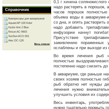
0,1 г хинина солянокислого
надо растереть в порошок, а
Справочник
часов порошок полностью
объема воды в аквариуме-и
Компресоры для аквариумов
со дна, и опять растворить 
Aquael AP-100 Kolor
надо добавить трипафлав
Hydor Ario 2 Blue
инфузории начнут погиба
Resun AC-9903
SunSun ACO-001
Присутствие трипафлави
Atec DC-128
заживлению пораженных 
Весь список
ослаблены и при выходе из 
Во время лечения рыб н
полностью выздоравливают.
постепенно надо снизить до 
В аквариуме, где раньше н
своих хозяев полностью гиб
рыб обратно нет нужды де
лечения нужно вниматель
улучшить условия их содер
Весь инвентарь, употребл
нужно тщательно промыть г