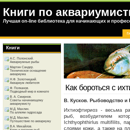
Книги по аквариумист
Лучшая on-line библиотека для начинающих и профес
Г
Книги
А.С. Полонский.
Аквариумные рыбы
Мартин Сандер.
Техническое оснащение
аквариума
Н.Ф. Золотницкий.
Аквариум любителя
Как бороться с их
Ф. Полканов.
Подводный мир в комнате
В. А. Смирнов.
В. Кусков. Рыбоводство и
Советы начинающему
аквариумисту
М.Д. Махлин.
Ихтиофтириоз - весьма ра
По аллеям гидросада
рыб, возбудителем кото
М.Д. Махлин.
Путешествие по аквариуму
Ichthyophthirlus multifilit
В.А. Михайлов.
слоями кожи, а также на п
Корм и питание рыб