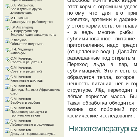
способом почти всех видов
В.А. Михайлов.
этот корм с огромным удово
Все о гуппи и других
потому что для его приг
живородящих
М.Н. Ильин.
креветки, артемии и дафни
Аквариумное рыбоводство
у этого корма есть: он плав
Г.Р. Аксельрод,
У. Вордеруинклер.
- а ведь многие рыбы 
Энциклопедия аквариумиста
сублимированное питани
Р. Ласуков.
Обитатели водоемов
приготовления, надо предс
Л.И. Медведев.
(отщепление воды). Давайт
Аквариум
развешанные под открытым н
С.М. Кочетов.
Советы и рецепты-1
Переход льда в пар, ми
С.М. Кочетов.
сублимацией. Это и есть о
Советы и рецепты-2
образуется тепла, которое
С.М. Кочетов.
Карликовые цихлиды
ценность питания; нет и г
С.М. Кочетов.
структуре. Лёд переходит 
Цихлиды Великих Африканских
озер
лёгкая пористая масса. Бы
С.М. Кочетов.
Такая обработка обходится
Барбусы и расборы
С.М. Кочетов.
возник как побочный пр
Пресноводные акулы и
космические исследования.
тропические вьюны
С.М. Кочетов.
Лабиринтовые и радужницы
Низкотемпературна
С.М. Кочетов.
Дискусы - короли аквариума