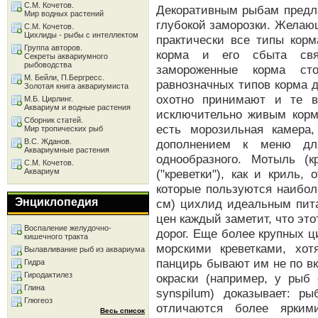
С.М. Кочетов.
Декоративным рыбам предла
Мир водных растений
глубокой заморозки. Желаю
С.М. Кочетов.
Цихлиды - рыбы с интеллектом
практически все типы корм
Группа авторов.
корма и его сбыта связ
Секреты аквариумного
рыбоводства
замороженные корма ст
М. Бейли, П.Бергресс.
равнозначных типов корма 
Золотая книга аквариумиста
охотно принимают и те в
М.Б. Цирлинг.
Аквариум и водные растения
исключительно живым корм
Сборник статей.
есть морозильная камера
Мир тропических рыб
В.С. Жданов.
дополнением к меню дл
Аквариумные растения
однообразного. Мотыль (
С.М. Кочетов.
Аквариум
("креветки"), как и криль,
которые пользуются наибол
Энциклопедия
см) цихлид идеальным пит
цен каждый заметит, что эт
Воспаление желудочно-
дорог. Еще более крупных ц
кишечного тракта
морскими креветками, хо
Вылавливание рыб из аквариума
панцирь бывают им не по вк
Гидра
Гиродактилез
окраски (например, у рыб 
Глина
synspilum) доказывает: р
Глюгеоз
отличаются более ярким
Весь список