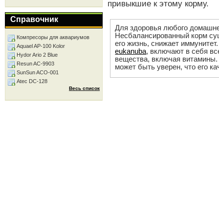
привыкшие к этому корму.
Справочник
Для здоровья любого домашне
Несбалансированный корм сущ
Компресоры для аквариумов
его жизнь, снижает иммунитет
Aquael AP-100 Kolor
eukanuba
, включают в себя в
Hydor Ario 2 Blue
вещества, включая витамины. 
Resun AC-9903
может быть уверен, что его ка
SunSun ACO-001
Atec DC-128
Весь список