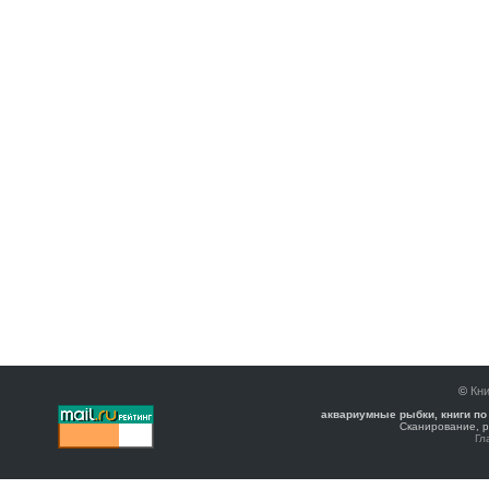
©
Кни
аквариумные рыбки, книги по
Сканирование, р
Гл