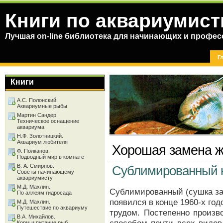
Книги по аквариумист
Лучшая on-line библиотека для начинающих и профес
Г
Книги
А.С. Полонский.
Аквариумные рыбы
Мартин Сандер.
Техническое оснащение
аквариума
Н.Ф. Золотницкий.
Аквариум любителя
Хорошая замена ж
Ф. Полканов.
Подводный мир в комнате
В. А. Смирнов.
Сублимированный 
Советы начинающему
аквариумисту
М.Д. Махлин.
Сублимированный (сушка за
По аллеям гидросада
появился в конце 1960-х год
М.Д. Махлин.
Путешествие по аквариуму
трудом. Постепенно произв
В.А. Михайлов.
Корм и питание рыб