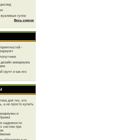
цихлид
он
 вуалевые гуппи
Весь список
приятностей -
квариум»
попутчики
 дизайн аквариума
ами
 грунт и как его
ы
ика для тех, кто
ь, а не просто купить
анариумы и
 Крыма
е надежности
х систем при
ом
бжении
е обитатели и их