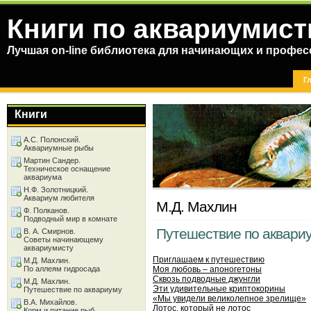
Книги по аквариумист
Лучшая on-line библиотека для начинающих и профес
Г
Книги
А.С. Полонский.
Аквариумные рыбы
Мартин Сандер.
Техническое оснащение
аквариума
Н.Ф. Золотницкий.
Аквариум любителя
М.Д. Махлин
Ф. Полканов.
Подводный мир в комнате
Путешествие по аквари
В. А. Смирнов.
Советы начинающему
аквариумисту
Приглашаем к путешествию
М.Д. Махлин.
По аллеям гидросада
Моя любовь – апоногетоны
Сквозь подводные джунгли
М.Д. Махлин.
Эти удивительные криптокорины
Путешествие по аквариуму
«Мы увидели великолепное зрелище»
В.А. Михайлов.
Лотос, который не лотос
Корм и питание рыб