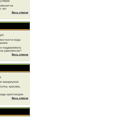
пулярии
павшая на
т лет
Весь список
 рН
жесткоcти воды
анием
 и поддерживать
кое равновесие?
Весь список
a
ля аквариумов
тупна, красива,
виды криптокорин
Весь список