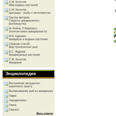
С.М. Кочетов.
Мир водных растений
С.М. Кочетов.
Цихлиды - рыбы с интеллектом
Группа авторов.
Секреты аквариумного
рыбоводства
М. Бейли, П.Бергресс.
Золотая книга аквариумиста
М.Б. Цирлинг.
Аквариум и водные растения
Сборник статей.
Мир тропических рыб
В.С. Жданов.
Аквариумные растения
С.М. Кочетов.
Аквариум
Энциклопедия
Воспаление желудочно-
кишечного тракта
Вылавливание рыб из аквариума
Гидра
Гиродактилез
Глина
Глюгеоз
Весь список