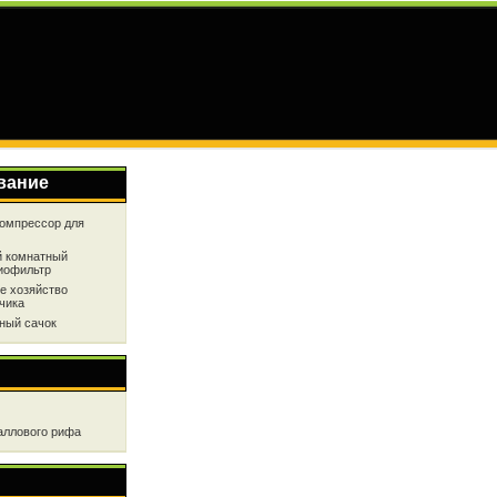
вание
омпрессор для
 комнатный
иофильтр
е хозяйство
чика
ный сачок
аллового рифа