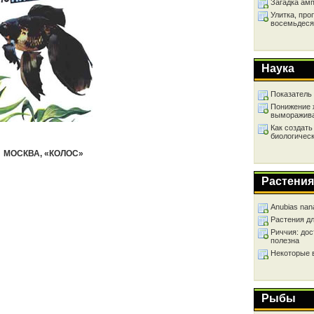
Загадка ам
Улитка, про
восемьдеся
Наука
Показатель
Понижение 
выморажив
Как создать
биологичес
МОСКВА, «КОЛОС»
Растения
Anubias nan
Растения д
Риччия: дос
полезна
Некоторые 
Рыбы