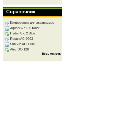
Справочник
Компресоры для аквариумов
Aquael AP-100 Kolor
Hydor Ario 2 Blue
Resun AC-9903
SunSun ACO-001
Atec DC-128
Весь список