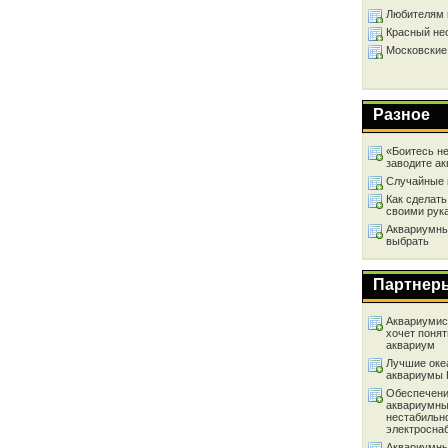
Любителям 
Красный не
Московские
Разное
«Боитесь не
заводите а
Случайные 
Как сделать
своими рук
Аквариумный
выбрать
Партнер
Аквариумист
хочет понят
аквариум
Лучшие оке
аквариумы
Обеспечени
аквариумны
нестабильн
электросна
Аквариумны