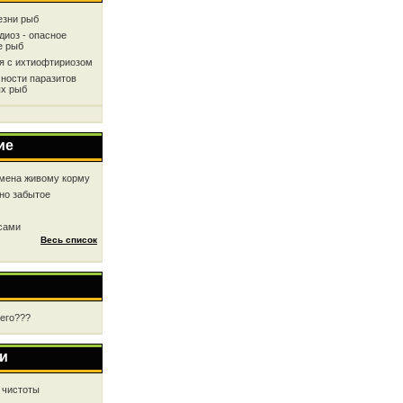
езни рыб
диоз - опасное
е рыб
ся с ихтиофтириозом
ности паразитов
х рыб
ие
мена живому корму
но забытое
 сами
Весь список
чего???
и
 чистоты