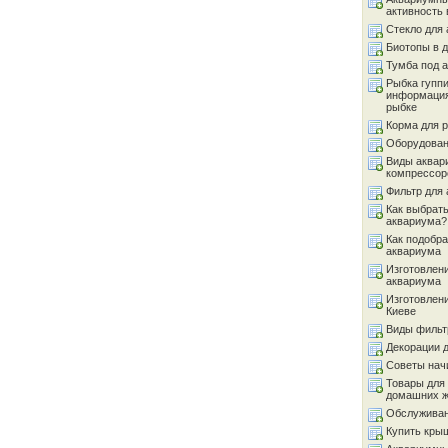
активность 
Стекло для
Биотопы в 
Тумба под 
Рыбка гуппи
информация
рыбке
Корма для 
Оборудован
Виды аквар
компрессор
Фильтр для
Как выбрать
аквариума?
Как подобра
аквариума
Изготовлен
аквариума
Изготовлен
Киеве
Виды фильт
Декорации 
Советы на
Товары для
домашних 
Обслуживан
Купить кры