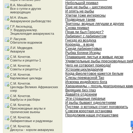
Небольшой привал
В.А. Михайлов.
Еще не рыбы – шестиногие
Все о гуппи и других
И опять не рыбы
живородящих
Улитки тоже интересны
М.Н. Ильин.
Подводные танки
Аквариумное рыбоводство
Тритоны, водные лягушки и другие
Г.Р. Аксельрод,
Снова привал
У. Вордеруинклер.
Прав ли был Геродот?
Энциклопедия аквариумиста
Лабиринт с лабиринтом
Р. Ласуков.
Гнездо из воздуха
Обитатели водоемов
Коррида... в воде
Л.И. Медведев.
Среди лабиринтовых
Аквариум
Рыбка богини Исиды
С.М. Кочетов.
Плавающие листья и живые диски
Советы и рецепты-1
Удивительные рыбы пресноводных ри
Чего ни сотворит природа!
С.М. Кочетов.
Советы и рецепты-2
Устроим цихлидариум
Когда фиолетовое кажется белым
С.М. Кочетов.
Слезы прекрасной Тао
Карликовые цихлиды
Искорка индейского бога
С.М. Кочетов.
Харациниды – гроздь драгоценных кам
Цихлиды Великих Африканских
Видящие без глаз
озер
Давайте отдохнем
С.М. Кочетов.
Эти страшные пираньи
Барбусы и расборы
И рыбы бывают однолетними
С.М. Кочетов.
Пустяки, о которых стоит поговорить
Пресноводные акулы и
Совсем короткая остановка
тропические вьюны
Продолжим наше путешествие
С.М. Кочетов.
Лабиринтовые и радужницы
С.М. Кочетов.
Дискусы - короли аквариума