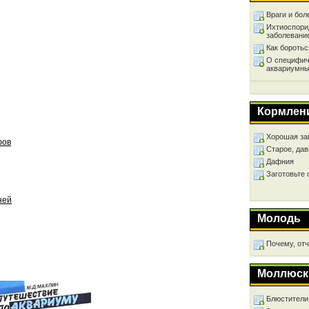
Враги и бол
Ихтиоспори
заболевани
Как бороть
О специфич
аквариумны
Кормлен
Хорошая за
фов
Старое, дав
Дафния
Заготовьте
ней
Молодь
Почему, от
Моллюск
Блюстители