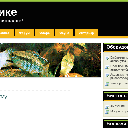
ике
сионалов!
лавная
Форум
Флора
Фауна
Интерьер
Оборудо
Выбираем к
аквариума
Простейший
аквариум-б
Аквариумно
рыборазвод
Универсаль
уму
Биотопы
Амазония
Модель кор
Болезни