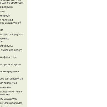
в разное время дня
 аквариума
доме
аквариум
: полезная
 об аквариумной
рыб
ие для аквариумов
иумных
ов
 аквариума
 рыбок для нового
ть фильтр для
ие пресноводного
ие аквариумов в
ров для аквариума
для аквариума
чинающим
 аквариумистики и
животных
ие аквариума
шку для аквариума