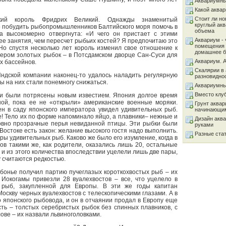
Аквариумны
Какой аква
Стоит ли но
ий король Фридрих Великий. Однажды знаменитый
круглый ак
о побудить рыбопромышленников Балтийского моря помочь в
объема
а высокомерно отвергнута: «И чего он пристает с этими
Аквариум - 
е занятия, чем пересчет рыбьих костей? Я предпочитаю это
помещения 
Но спустя несколько лет король изменил свое отношение к
домашнее б
нером золотых рыбок – в Потсдамском дворце Сан-Суси для
Аквариум. 
х бассейнов.
Скалярии в 
-Индской компании наконец-то удалось наладить регулярную
разновидно
ны на них стали понемногу снижаться.
Аквариумны
Вместо клу
и были потрясены новым известием. Япония долгое время
ой, пока ее не «открыли» американские военные моряки.
Грунт аква
 в саду японского императора увидел удивительных рыб.
начинающи
е! Тело их по форме напоминало яйцо, а плавники– нежные и
Дизайн акв
словно прозрачные перья невиданной птицы. Эти рыбки были
руками
Востоке есть закон: желание высокого гостя надо выполнить.
Разные ста
ры удивительных рыб. Каково же было его изумление, когда в
ов такими же, как родители, оказались лишь 20, остальные
 из этого количества впоследствии уцелели лишь две пары,
 считаются редкостью.
рбонье получил партию пучеглазых короткохвостых рыб – их
 Иокогамы привезли 28 вуалехвостов – все, что уцелело в
 рыб, закупленной для Европы. В эти же годы капитан
Москву черных вуалехвостов с телескопическими глазами. А в
 японского рыбовода, и он в отчаянии продал в Европу еще
сть – толстых серебристых рыбок без спинных плавников, с
ове – их назвали львиноголовками.