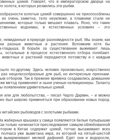
овинных цзиюй. Говорят, что в императорском дворце на
о золота, в которых резвились эти рыбки.
есообразности золотые цзиюй совершенно не приспособлены
 их очень заметна, тело неуклюже, а плавники стали не
шениями, которые только мешают плавать. Ясно, что такие
ственных водоемах, в естественных условиях – это
е, невиданные в природе разновидности рыб. Мы знаем, как
зни разные животные и растения. Вспомним хотя бы
а-гладыша. В борьбе за существование выживают лишь
, остальные в процессе естественного отбора погибают.
 животных и растений передаются потомству и с каждым
шло по-другому. Здесь человек произвольно, искусственно
к раз нецелесообразные для рыб, но интересные признаки.
ным отбором. Так в прежние времена создавались домашние
т же метод применяют и ныне ученые-селекционеры. Таланту
ы появлением удивительных цзиюй.
я или для любопытства, – писал Чарлз Дарвин, – и можно
лжен был широко применяться при образовании новых пород.
 китайских рыбоводов с золотыми рыбками.
 На жаберных крышках у самца появляются белые пупырышки
 Как только начинается преследование самцом облюбованной
отором в Китае содержат цзиюй, тотчас высаживают всех
 полчаса уже выметана икра, из которой на пятый-шестой
ов выкармливают мелкой дафнией. Едят они и водоросли,