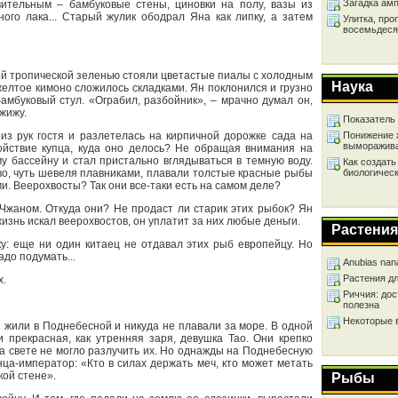
Загадка ам
ивительным – бамбуковые стены, циновки на полу, вазы из
ого лака... Старый жулик ободрал Яна как липку, а затем
Улитка, про
восемьдеся
той тропической зеленью стояли цветастые пиалы с холодным
Наука
елтое кимоно сложилось складками. Ян поклонился и грузно
мбуковый стул. «Ограбил, разбойник», – мрачно думал он,
жижу.
Показатель
 из рук гостя и разлетелась на кирпичной дорожке сада на
Понижение 
выморажив
ойствие купца, куда оно делось? Не обращая внимания на
у бассейну и стал пристально вглядываться в темную воду.
Как создать
во, чуть шевеля плавниками, плавали толстые красные рыбы
биологичес
 Веерохвосты? Так они все-таки есть на самом деле?
Чжаном. Откуда они? Не продаст ли старик этих рыбок? Ян
жизнь искал веерохвостов, он уплатит за них любые деньги.
Растения
у: еще ни один китаец не отдавал этих рыб европейцу. Но
адо подумать...
Anubias nan
Растения д
х.
Риччия: дос
полезна
Некоторые 
 жили в Поднебесной и никуда не плавали за море. В одной
прекрасная, как утренняя заря, девушка Тао. Они крепко
 на свете не могло разлучить их. Но однажды на Поднебесную
нца-император: «Кто в силах держать меч, кто может метать
кой стене».
Рыбы