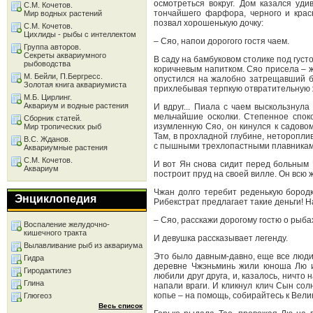
осмотреться вокруг. Дом казался уд
С.М. Кочетов.
тончайшего фарфора, черного и красн
Мир водных растений
позвал хорошенькую дочку:
С.М. Кочетов.
Цихлиды - рыбы с интеллектом
– Сяо, напои дорогого гостя чаем.
Группа авторов.
Секреты аквариумного
В саду на бамбуковом столике под гус
рыбоводства
коричневым напитком. Сяо присела – ж
М. Бейли, П.Бергресс.
опустился на жалобно затрещавший ба
Золотая книга аквариумиста
прихлебывая терпкую отвратительную 
М.Б. Цирлинг.
Аквариум и водные растения
И вдруг... Пиала с чаем выскользнула
мельчайшие осколки. Степенное спок
Сборник статей.
изумленную Сяо, он кинулся к садовом
Мир тропических рыб
Там, в прохладной глубине, неторопли
В.С. Жданов.
с пышными трехлопастными плавниками.
Аквариумные растения
С.М. Кочетов.
И вот Ян снова сидит перед больным 
Аквариум
построит пруд на своей вилле. Он всю 
Чжан долго теребит реденькую бородк
Энциклопедия
Рибекстрат предлагает такие деньги! Н
– Сяо, расскажи дорогому гостю о рыба
Воспаление желудочно-
кишечного тракта
И девушка рассказывает легенду.
Вылавливание рыб из аквариума
Это было давным-давно, еще все люди
Гидра
деревне Чжэньминь жили юноша Лю и 
Гиродактилез
любили друг друга, и, казалось, ничто
Глина
напали враги. И кликнул клич Сын сол
копье – на помощь, собирайтесь к Вели
Глюгеоз
Весь список