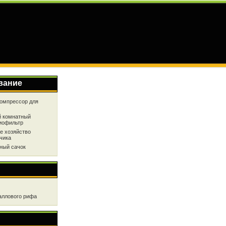
вание
омпрессор для
 комнатный
иофильтр
е хозяйство
чика
ный сачок
аллового рифа