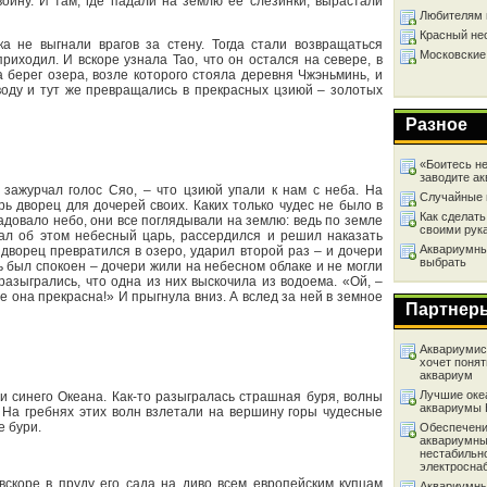
ойну. И там, где падали на землю ее слезинки, вырастали
Любителям 
Красный не
а не выгнали врагов за стену. Тогда стали возвращаться
Московские
иходил. И вскоре узнала Тао, что он остался на севере, в
 берег озера, возле которого стояла деревня Чжэньминь, и
воду и тут же превращались в прекрасных цзиюй – золотых
Разное
«Боитесь не
заводите а
 зажурчал голос Сяо, – что цзиюй упали к нам с неба. На
Случайные 
ь дворец для дочерей своих. Каких только чудес не было в
Как сделать
адовало небо, они все поглядывали на землю: ведь по земле
своими рук
ал об этом небесный царь, рассердился и решил наказать
Аквариумный
 дворец превратился в озеро, ударил второй раз – и дочери
выбрать
 был спокоен – дочери жили на небесном облаке и не могли
азыгрались, что одна из них выскочила из водоема. «Ой, –
же она прекрасна!» И прыгнула вниз. А вслед за ней в земное
Партнер
Аквариумист
хочет понят
аквариум
Лучшие оке
ти синего Океана. Как-то разыгралась страшная буря, волны
аквариумы
 На гребнях этих волн взлетали на вершину горы чудесные
е бури.
Обеспечени
аквариумны
нестабильн
электросна
вскоре в пруду его сада на диво всем европейским купцам
Аквариумны