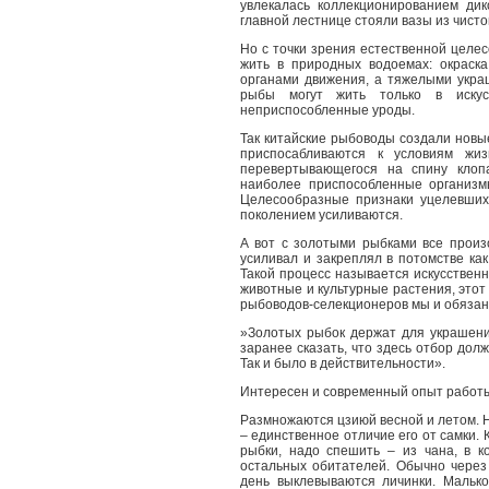
увлекалась коллекционированием дик
главной лестнице стояли вазы из чистог
Но с точки зрения естественной цел
жить в природных водоемах: окраска
органами движения, а тяжелыми укра
рыбы могут жить только в искус
неприспособленные уроды.
Так китайские рыбоводы создали новы
приспосабливаются к условиям жи
перевертывающегося на спину клоп
наиболее приспособленные организмы
Целесообразные признаки уцелевших
поколением усиливаются.
А вот с золотыми рыбками все произо
усиливал и закреплял в потомстве ка
Такой процесс называется искусствен
животные и культурные растения, это
рыбоводов-селекционеров мы и обязан
»Золотых рыбок держат для украшени
заранее сказать, что здесь отбор до
Так и было в действительности».
Интересен и современный опыт работы
Размножаются цзиюй весной и летом.
– единственное отличие его от самки.
рыбки, надо спешить – из чана, в к
остальных обитателей. Обычно через
день выклевываются личинки. Мальк