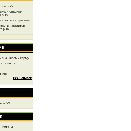
езни рыб
диоз - опасное
е рыб
ся с ихтиофтириозом
ности паразитов
х рыб
ие
мена живому корму
но забытое
 сами
Весь список
чего???
и
 чистоты