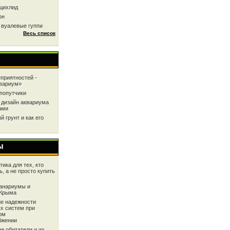
цихлид
он
 вуалевые гуппи
Весь список
приятностей -
квариум»
попутчики
 дизайн аквариума
ами
 грунт и как его
ы
ика для тех, кто
ь, а не просто купить
анариумы и
 Крыма
е надежности
х систем при
ом
бжении
е обитатели и их