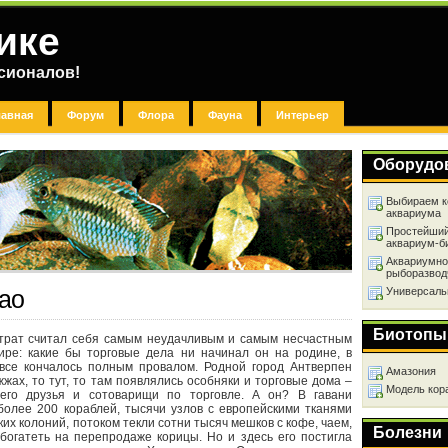
ике
сионалов!
лавная
Форум
Флора
Фауна
Интерьер
Оборудо
Выбираем к
аквариума
Простейший
аквариум-б
Аквариумно
рыборазвод
Универсаль
ао
Биотопы
трат считал себя самым неудачливым и самым несчастным
ире: какие бы торговые дела ни начинал он на родине, в
все кончалось полным провалом. Родной город Антверпен
Амазония
жжах, то тут, то там появлялись особняки и торговые дома –
Модель кор
 его друзья и сотоварищи по торговле. А он? В гавани
более 200 кораблей, тысячи узлов с европейскими тканями
ких колоний, потоком текли сотни тысяч мешков с кофе, чаем,
Болезни
богатеть на перепродаже корицы. Но и здесь его постигла