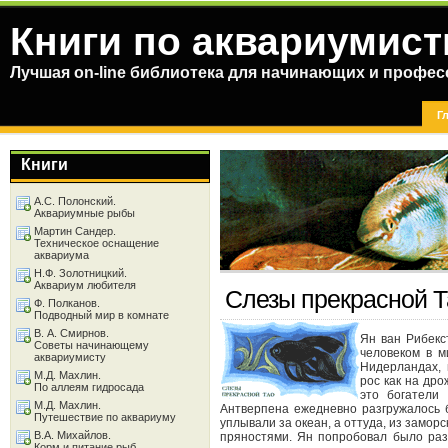
Книги по аквариумист
Лучшая on-line библиотека для начинающих и профес
Г
Книги
А.С. Полонский.
Аквариумные рыбы
Мартин Сандер.
Техническое оснащение
аквариума
Н.Ф. Золотницкий.
Аквариум любителя
Слезы прекрасной Т
Ф. Полканов.
Подводный мир в комнате
В. А. Смирнов.
Ян ван Рибекс
Советы начинающему
человеком в м
аквариумисту
Нидерландах, 
М.Д. Махлин.
рос как на дро
По аллеям гидросада
это богатели
М.Д. Махлин.
Антверпена ежедневно разгружалось 
Путешествие по аквариуму
уплывали за океан, а оттуда, из заморс
В.А. Михайлов.
пряностями. Ян попробовал было раз
Корм и питание рыб