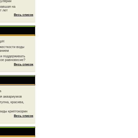
пулярии
павшая на
т лет
Весь список
 рН
жесткоcти воды
анием
 и поддерживать
кое равновесие?
Весь список
a
ля аквариумов
тупна, красива,
виды криптокорин
Весь список