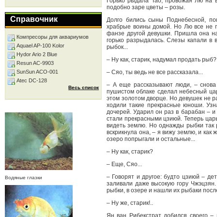
Горько рыдала Тао, провожая Лю на в
подобно заре цветы – розы.
Справочник
Долго бились сыны Поднебесной, пок
храбрые воины домой. Но Лю все не пр
фанзе другой девушки. Пришла она на
Компресоры для аквариумов
горько разрыдалась. Слезы капали в 
Aquael AP-100 Kolor
рыбок...
Hydor Ario 2 Blue
– Ну как, старик, надумал продать рыб?
Resun AC-9903
SunSun ACO-001
– Сяо, ты ведь не все рассказала...
Atec DC-128
– А еще рассказывают люди, – снова
Весь список
пушистом облаке сделал небесный цар
этом золотом дворце. Но девушек не р
ходили такие прекрасные юноши. Узн
дочерей. Ударил он раз в барабан – и
стали прекрасными цзиюй. Теперь царь
видеть землю. Но однажды рыбки так р
вскрикнула она, – я вижу землю, и как 
озеро попрыгали и остальные...
– Ну как, старик?
– Еще, Сяо...
– Говорят и другое: будто цзиюй – де
Водяные глазки
заливали даже высокую гору Чжэцзян.
рыбки, в озере и нашли их рыбаки посл
– Ну же, старик!..
Ян ван Рибекстрат добился своего – 