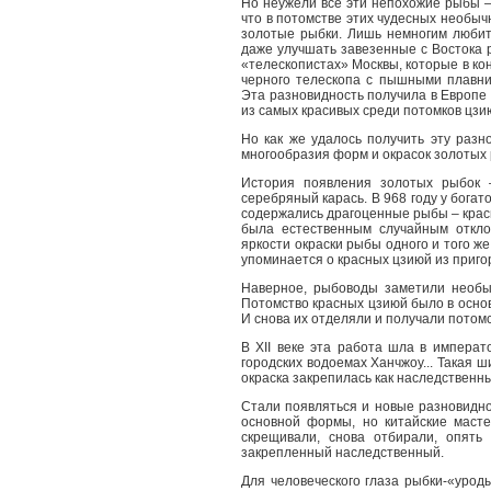
Но неужели все эти непохожие рыбы – 
что в потомстве этих чудесных необы
золотые рыбки. Лишь немногим любит
даже улучшать завезенные с Востока 
«телескопистах» Москвы, которые в ко
черного телескопа с пышными плавни
Эта разновидность получила в Европе 
из самых красивых среди потомков цзи
Но как же удалось получить эту раз
многообразия форм и окрасок золотых 
История появления золотых рыбок 
серебряный карась. В 968 году у богат
содержались драгоценные рыбы – красн
была естественным случайным откл
яркости окраски рыбы одного и того же
упоминается о красных цзиюй из приго
Наверное, рыбоводы заметили необы
Потомство красных цзиюй было в основ
И снова их отделяли и получали потомс
В XII веке эта работа шла в императ
городских водоемах Ханчжоу... Такая 
окраска закрепилась как наследственн
Стали появляться и новые разновиднос
основной формы, но китайские масте
скрещивали, снова отбирали, опять
закрепленный наследственный.
Для человеческого глаза рыбки-«уроды