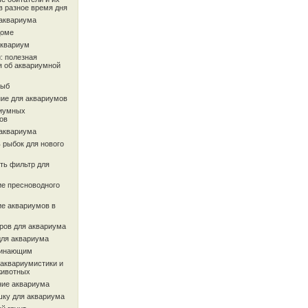
в разное время дня
 аквариума
доме
аквариум
: полезная
 об аквариумной
рыб
ие для аквариумов
иумных
ов
 аквариума
 рыбок для нового
ть фильтр для
ие пресноводного
ие аквариумов в
ров для аквариума
для аквариума
чинающим
 аквариумистики и
животных
ие аквариума
шку для аквариума