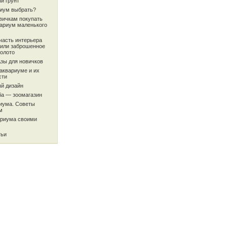
й грунт
риум выбрать?
вичкам покупать
вариум маленького
часть интерьера
или заброшенное
олото
Азы для новичков
аквариуме и их
сти
й дизайн
ба — зоомагазин
риума. Советы
м
ариума своими
тьи