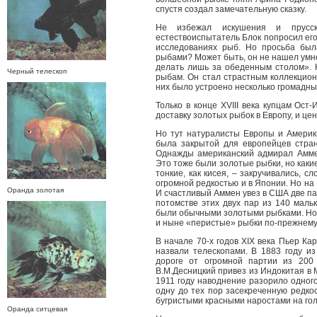
спустя создал замечательную сказку.
Не избежал искушения и прусск
естествоиспытатель Блок попросил ег
исследованиях рыб. Но просьба был
рыбами? Может быть, он не нашел умне
делать лишь за обеденным столом». 
Черный телескоп
рыбам. Он стал страстным коллекцио
них было устроено несколько громадны
Только в конце XVIII века купцам Ост
доставку золотых рыбок в Европу, и це
Но тут натуралисты Европы и Америк
была закрытой для европейцев стран
Однажды американский адмирал Аммен
Это тоже были золотые рыбки, но каки
тонкие, как кисея, – закручивались, 
огромной редкостью и в Японии. Но на 
Оранда золотая
И счастливый Аммен увез в США две па
потомстве этих двух пар из 140 мальк
были обычными золотыми рыбками. Но и
и ныне «перистые» рыбки по-прежнему
В начале 70-х годов XIX века Пьер Ка
назвали телескопами. В 1883 году из
дороге от огромной партии из 200
В.М.Десницкий привез из Индокитая в 
1911 году наводнение разорило одного
одну до тех пор засекреченную редко
бугристыми красными наростами на гол
Оранда ситцевая