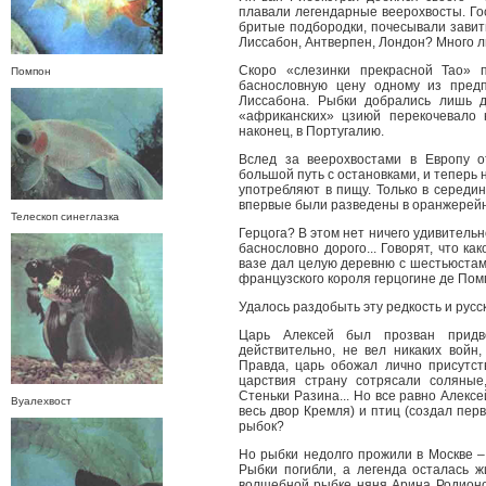
плавали легендарные веерохвосты. Го
бритые подбородки, почесывали завиты
Лиссабон, Антверпен, Лондон? Много л
Скоро «слезинки прекрасной Тао» 
Помпон
баснословную цену одному из предп
Лиссабона. Рыбки добрались лишь д
«африканских» цзиюй перекочевало 
наконец, в Португалию.
Вслед за веерохвостами в Европу о
большой путь с остановками, и теперь 
употребляют в пищу. Только в середин
впервые были разведены в оранжерейн
Телескоп синеглазка
Герцога? В этом нет ничего удивительн
баснословно дорого... Говорят, что к
вазе дал целую деревню с шестьюста
французского короля герцогине де Пом
Удалось раздобыть эту редкость и рус
Царь Алексей был прозван придв
действительно, не вел никаких войн
Правда, царь обожал лично присутств
царствия страну сотрясали соляные
Стеньки Разина... Но все равно Алекс
Вуалехвост
весь двор Кремля) и птиц (создал пер
рыбок?
Но рыбки недолго прожили в Москве – 
Рыбки погибли, а легенда осталась 
волшебной рыбке няня Арина Родионо