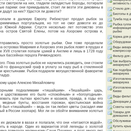
сти смотрели на них, гладили окладистые бороды, потирали
активность 
е парики: они прикидывали, стоит ли везти эти диковины в
Стекло для
и дадут за них? Удастся ли довезти?
Биотопы в 
попали в далекую Европу. Рибекстрат продал рыбок за
Тумба под 
риимчивых португальцев, но тот не смог довезти их до
Рыбка гуппи
о Южной Африки. Спустя несколько лет потомство этих
информация
на остров Святой Елены, потом на Азорские острова и,
рыбке
Корма для 
Оборудован
тправились просто золотые рыбки. Они тоже проделали
на островах Маврикия и Азорских этих рыбок ловят в прудах и
Виды аквар
компрессор
е XVII столетия попали цзиюй в Англию и лишь в 1728 году
ых бассейнах герцога Ричмондского.
Фильтр для
Как выбрать
ого. Пока золотых рыбок не научились разводить, они стоили
аквариума?
акой-то французский граф в уплату за пару рыб в стеклянной
Как подобра
ми крестьянами. Рыбок подарили могущественной фаворитке
аквариума
падур.
Изготовлен
аквариума
скому царю Алексею Михайловичу.
Изготовлен
орными подхалимами «тишайшим». «Тишайший» царь,
Киеве
, и царствование его было «спокойным» и «богоугодным».
Виды фильт
овать при пытках крестьян и казаков, правда, в годы его
Декорации 
, медные бунты, восстания горожан, крестьянская война
ей был «тишайший» – ведь он так любил цветы (засадил ими
Советы на
вый в России зоопарк). Мог ли он обойти вниманием золотых
Товары для
домашних 
Обслуживан
их держали в вазах и полагали, что они «питаются водой».
Купить кры
жить в народе. Один из вариантов этой легенды о золотой
вна поведала маленькому Саше Пушкину, и поэт много лет