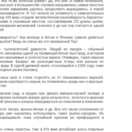
все те же золотые цзиюй? Да, это они. И самое печальное,
чных рыб в большинстве случаев оказывались самые простые
елям аквариума удалось продолжать выращивать, а порой
разновидности. И тут нельзя не упомянуть о замечательных
нце XIX века создали великолепную разновидность бархатно-
ками и огромным хвостом, составлявшим 2/3 длины рыбки.
название московский телескоп и до сих пор считается одной
юй.
новидность? Как вообще в Китае и Японии сумели добиться
рыбок? Ведь не слезы же это прекрасной Тао!
– тысячелетней давности. Общий их предок – обычный
ого чиновника одной из провинций Китая был пруд, в котором
о-оранжевые и золотистые караси. Очевидно, такая окраска
онением. Бывают же разноцветные птицы или разные по
 вида. В одной древней книге, относящейся к 1000 году, тоже
родных речек Ханчжоу.
чных рыб и стали отделять их от обыкновенных карасей.
ном серебристо-серым, но появлялись среди них и красные.
тво.
орском саду, в прудах при дворах императорской челяди, в
широкая селекция вскоре дала результаты: золотисто-красная
ый признак и начала передаваться из поколения в поколение.
ти: белая, красно-белая и др. Все это были отклонения от
ра уже научились использовать таких рыбок-«уродов». Их
 скрещивали, пока случайный признак не превращался в
» очень приятны. Уже в XVI веке китайская знать повально