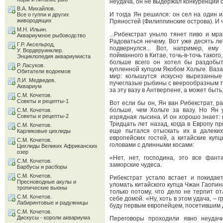
неудача, он не выдержал конкуренции 
В.А. Михайлов.
И тогда Ян решился: он сел на один и
Все о гуппи и других
живородящих
Пряностей (Филиппинские острова). И 
М.Н. Ильин.
...Рибекстрат уныло тянет пиво и м
Аквариумное рыбоводство
Радоваться нечему. Вот уже десять лет
Г.Р. Аксельрод,
подвернулся... Вот, например, ем
У. Вордеруинклер.
пойманного в Китае, точь-в-точь такого
Энциклопедия аквариумиста
больше всего он хотел бы раздобыт
Р. Ласуков.
купленной купцом Якобом Хольге. Ваз
Обитатели водоемов
мир: колышутся искусно вырезанные
Л.И. Медведев.
пучеглазые рыбины с веерообразным т
Аквариум
за эту вазу в Антверпене, а может быть
С.М. Кочетов.
Советы и рецепты-1
Вот если бы он, Ян ван Рибекстрат, р
больше, чем Хольге за вазу. Но Ян
С.М. Кочетов.
Советы и рецепты-2
изрядная лысина. И он хорошо знает: 
Тридцать лет назад, когда в Европу п
С.М. Кочетов.
еще пытался отыскать их в далеких
Карликовые цихлиды
европейских гостей, а китайские ку
С.М. Кочетов.
головами с длинными косами:
Цихлиды Великих Африканских
озер
«Нет, нет, господина, это все фан
С.М. Кочетов.
заморские чудеса.
Барбусы и расборы
С.М. Кочетов.
Рибекстрат устало встает и покидае
Пресноводные акулы и
уломать китайского купца Чжан Гаопин
тропические вьюны
только потому, что дело не терпит от
С.М. Кочетов.
себе домой. «Ну, хоть в этом удача, –
Лабиринтовые и радужницы
буду первым европейцем, посетившим д
С.М. Кочетов.
Дискусы - короли аквариума
Переговоры проходили явно неудачн