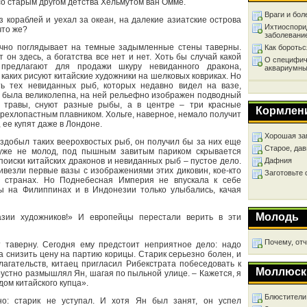
со старым другом детства Хельмутом ван Омме.
Враги и бол
з кораблей и уехал за океан, на далекие азиатские острова
Ихтиоспори
что же?
заболевани
рачно поглядывает на темные задымленные стены таверны.
Как бороть
 он здесь, а богатства все нет и нет. Хоть бы случай какой
О специфич
у предлагают для продажи шкуру невиданного дракона,
аквариумны
, каких рисуют китайские художники на шелковых ковриках. Но
ь тех невиданных рыб, которых недавно видел на вазе,
а была великолепна, на ней рельефно изображен подводный
 травы, снуют разные рыбы, а в центре – три красные
Кормлен
рехлопастным плавником. Хольге, наверное, немало получит
, ее купят даже в Лондоне.
Хорошая за
аздобыл таких веерохвостых рыб, он получил бы за них еще
Старое, дав
 уже не молод, под пышным завитым париком скрывается
поиски китайских драконов и невиданных рыб – пустое дело.
Дафния
ривезли первые вазы с изображениями этих диковин, кое-кто
Заготовьте
 странах. Но Поднебесная Империя не впускала к себе
пцы на Филиппинах и в Индонезии только улыбались, качая
Молодь
тазии художников!» И европейцы перестали верить в эти
Почему, от
т таверну. Сегодня ему предстоит неприятное дело: надо
а снизить цену на партию корицы. Старик серьезно болен, и
лагательств, китаец пригласил Рибекстрата побеседовать к
Моллюск
 грустно размышлял Ян, шагая по пыльной улице. – Кажется, я
ом китайского купца».
Блюстители
о: старик не уступал. И хотя Ян был занят, он успел