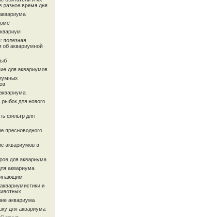
в разное время дня
 аквариума
доме
аквариум
: полезная
 об аквариумной
рыб
ие для аквариумов
иумных
ов
 аквариума
 рыбок для нового
ть фильтр для
ие пресноводного
ие аквариумов в
ров для аквариума
для аквариума
чинающим
 аквариумистики и
животных
ие аквариума
шку для аквариума