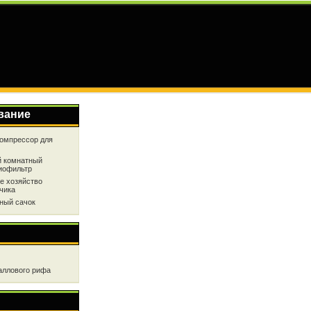
вание
омпрессор для
 комнатный
иофильтр
е хозяйство
чика
ный сачок
аллового рифа