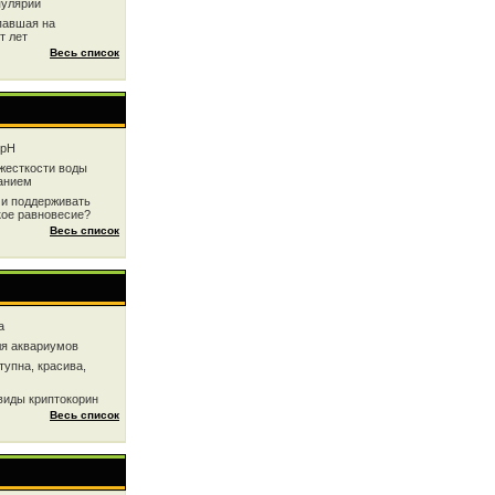
пулярии
павшая на
т лет
Весь список
 рН
жесткоcти воды
анием
 и поддерживать
кое равновесие?
Весь список
a
ля аквариумов
тупна, красива,
виды криптокорин
Весь список