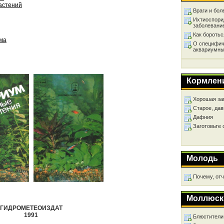
растений
Враги и бол
Ихтиоспори
заболевани
Как бороть
ума
О специфич
аквариумны
Кормлен
Хорошая за
Старое, дав
Дафния
Заготовьте
Молодь
Почему, от
Моллюск
ГИДРОМЕТЕОИЗДАТ
1991
Блюстители