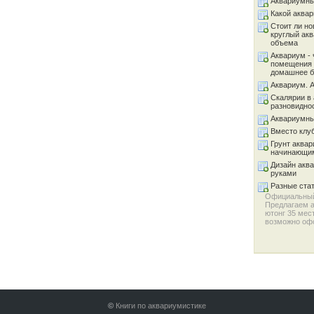
Аквариумны
Какой аква
Стоит ли но
круглый ак
объема
Аквариум - 
помещения 
домашнее б
Аквариум. 
Скалярии в 
разновидно
Аквариумны
Вместо клу
Грунт аква
начинающи
Дизайн акв
руками
Разные ста
Официальный
Предлагаем
ютонг 35
мест
возможно офо
©
Книги по аквариумистике