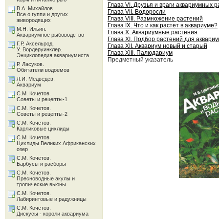
Глава VI. Друзья и враги аквариумных 
В.А. Михайлов.
Глава VII. Водоросли
Все о гуппи и других
Глава VIII. Размножение растений
живородящих
Глава IX. Что и как растет в аквариуме?
М.Н. Ильин.
Глава X. Аквариумные растения
Аквариумное рыбоводство
Глава XI. Подбор растений для аквари
Г.Р. Аксельрод,
Глава XII. Аквариум новый и старый
У. Вордеруинклер.
Глава XIII. Палюдариум
Энциклопедия аквариумиста
Предметный указатель
Р. Ласуков.
Обитатели водоемов
Л.И. Медведев.
Аквариум
С.М. Кочетов.
Советы и рецепты-1
С.М. Кочетов.
Советы и рецепты-2
С.М. Кочетов.
Карликовые цихлиды
С.М. Кочетов.
Цихлиды Великих Африканских
озер
С.М. Кочетов.
Барбусы и расборы
С.М. Кочетов.
Пресноводные акулы и
тропические вьюны
С.М. Кочетов.
Лабиринтовые и радужницы
С.М. Кочетов.
Дискусы - короли аквариума