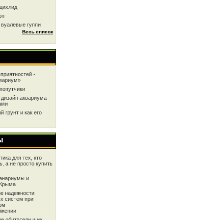
цихлид
он
 вуалевые гуппи
Весь список
приятностей -
квариум»
попутчики
 дизайн аквариума
ами
 грунт и как его
ы
ика для тех, кто
ь, а не просто купить
анариумы и
 Крыма
е надежности
х систем при
ом
бжении
е обитатели и их