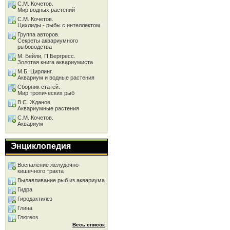
С.М. Кочетов.
Мир водных растений
С.М. Кочетов.
Цихлиды - рыбы с интеллектом
Группа авторов.
Секреты аквариумного
рыбоводства
М. Бейли, П.Бергресс.
Золотая книга аквариумиста
М.Б. Цирлинг.
Аквариум и водные растения
Сборник статей.
Мир тропических рыб
В.С. Жданов.
Аквариумные растения
С.М. Кочетов.
Аквариум
Энциклопедия
Воспаление желудочно-
кишечного тракта
Вылавливание рыб из аквариума
Гидра
Гиродактилез
Глина
Глюгеоз
Весь список