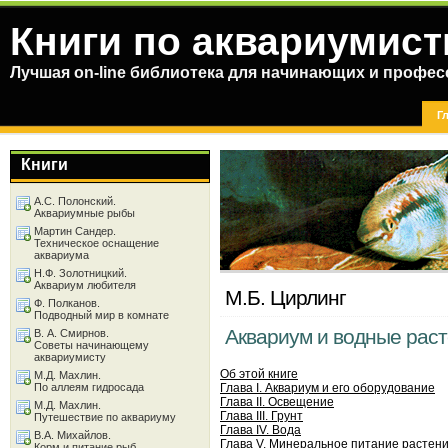
Книги по аквариумист
Лучшая on-line библиотека для начинающих и профес
Г
Книги
А.С. Полонский.
Аквариумные рыбы
Мартин Сандер.
Техническое оснащение
аквариума
Н.Ф. Золотницкий.
Аквариум любителя
М.Б. Цирлинг
Ф. Полканов.
Подводный мир в комнате
Аквариум и водные рас
В. А. Смирнов.
Советы начинающему
аквариумисту
Об этой книге
М.Д. Махлин.
По аллеям гидросада
Глава I. Аквариум и его оборудование
Глава II. Освещение
М.Д. Махлин.
Глава III. Грунт
Путешествие по аквариуму
Глава IV. Вода
В.А. Михайлов.
Глава V. Минеральное питание растен
Корм и питание рыб