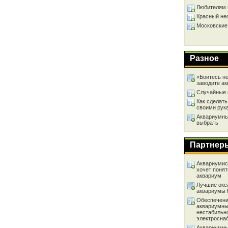
Любителям 
Красный не
Московские
Разное
«Боитесь не
заводите а
Случайные 
Как сделать
своими рук
Аквариумный
выбрать
Партнер
Аквариумист
хочет понят
аквариум
Лучшие оке
аквариумы
Обеспечени
аквариумны
нестабильн
электросна
Аквариумны