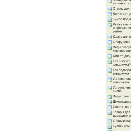
активность 
Стекло для
Биотопы в 
Тумба под 
Рыбка гуппи
информация
рыбке
Корма для 
Оборудован
Виды аквар
компрессор
Фильтр для
Как выбрать
аквариума?
Как подобра
аквариума
Изготовлен
аквариума
Изготовлен
Киеве
Виды фильт
Декорации 
Советы на
Товары для
домашних 
Обслуживан
Купить кры