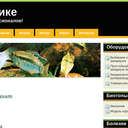
ике
сионалов!
лавная
Форум
Флора
Фауна
Интерьер
Оборудо
Выбираем к
аквариума
Простейший
аквариум-б
Аквариумно
рыборазвод
Универсаль
тения
Биотопы
Амазония
Модель кор
Болезни
ий