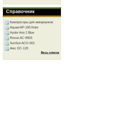
Справочник
Компресоры для аквариумов
Aquael AP-100 Kolor
Hydor Ario 2 Blue
Resun AC-9903
SunSun ACO-001
Atec DC-128
Весь список