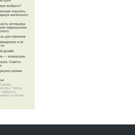
й грунт
риум выбрать?
вичкам покупать
вариум маленького
часть интерьера
или заброшенное
олото
Азы для новичков
аквариуме и их
сти
й дизайн
ба — зоомагазин
риума. Советы
м
ариума своими
тьи
 дилер.
автобус Yutong
 недорого,
рмить в лизинг.