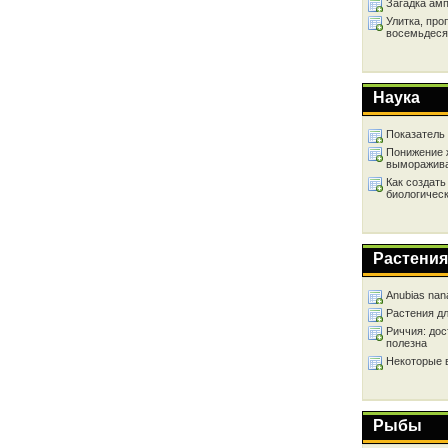
Загадка ам
Улитка, про
восемьдеся
Наука
Показатель
Понижение 
выморажив
Как создать
биологичес
Растения
Anubias nan
Растения д
Риччия: дос
полезна
Некоторые 
Рыбы