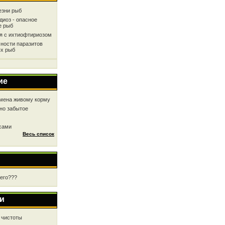
езни рыб
диоз - опасное
е рыб
ся с ихтиофтириозом
ности паразитов
х рыб
ие
мена живому корму
но забытое
 сами
Весь список
чего???
и
 чистоты