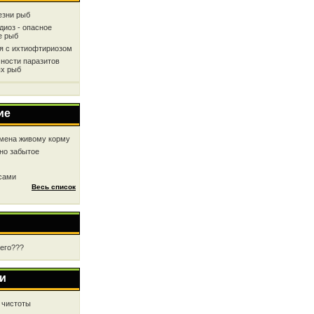
езни рыб
диоз - опасное
е рыб
ся с ихтиофтириозом
ности паразитов
х рыб
ие
мена живому корму
но забытое
 сами
Весь список
чего???
и
 чистоты