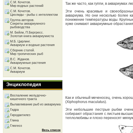
С.М. Кочетов.
Так же часто, как гуппи, в аквариумах
Мир водных растений
С.М. Кочетов.
Эти очень красивые и своеобразны
Цихлиды - рыбы с интеллектом
аквариума. Но они несколько более 
понижение температуры воды. Крупные
Группа авторов.
Секреты аквариумного
хуже снимают аквариумные обрастания
рыбоводства
М. Бейли, П.Бергресс.
Золотая книга аквариумиста
М.Б. Цирлинг.
Аквариум и водные растения
Сборник статей.
Мир тропических рыб
В.С. Жданов.
Аквариумные растения
С.М. Кочетов.
Аквариум
Энциклопедия
Воспаление желудочно-
Как и обычный меченосец, очень хоро
кишечного тракта
(Xiphophorus maculatus).
Вылавливание рыб из аквариума
Эти небольшие пестрые рыбки очень
Гидра
собирают обрастания с листьев высши
Гиродактилез
теплолюбивы и плохо переносят мягкую
Глина
Глюгеоз
Весь список