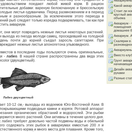
Аквариумны
 удовольствием поедают любой живой корм. В рацион
Какой аква
стительные добавки: вареную белокочанную и брюссельскую
Стоит ли но
молодые листья одуванчика. Перед размножением и в период
круглый ак
ным и разнообразным. За исключением этого периода в
объема
ений рыб следует только изредка подкармливать, так как при
Аквариум - 
тить аквариум.
помещения 
домашнее б
т, они могут повредить нежные листья некоторых растений.
Аквариум. 
 и выхода из гнезда молоди самец, просидевший на голодной
день почти до корней съедал заросль сагиттарии. При
Скалярии в 
вреждают нежные листья апоногетона ульвовидного.
разновидно
Аквариумны
умистов в последние годы пользуются очень оригинальные,
Вместо клу
ки -
лабео
. В нашей стране распространены два вида этих
icolor (двухцветный).
Грунт аква
начинающи
Дизайн акв
руками
Разные ста
Лабео двухцветный
ает 10-12 см,- выходцы из водоемов Юго-Восточной Азии. В
 покрывающими подводные камни и коряги. Ротовой аппарат
резания органических обрастаний и водорослей. Эти рыбки
держится много растений. Они активны в течение целого дня.
х лабео требуют довольно частой подмены воды и обильной
его содержать этих рыбок в аквариумах емкостью 200 л и
стественного корма и много места для плавания. Кроме того,