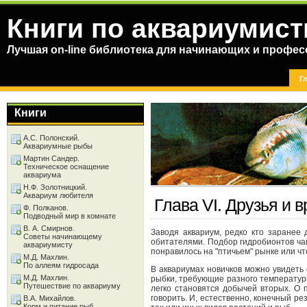
Книги по аквариумист
Лучшая on-line библиотека для начинающих и профес
Г
Книги
А.С. Полонский.
Аквариумные рыбы
Мартин Сандер.
Техническое оснащение
аквариума
Н.Ф. Золотницкий.
Аквариум любителя
Глава VI. Друзья и 
Ф. Полканов.
Подводный мир в комнате
В. А. Смирнов.
Заводя аквариум, редко кто заранее 
Советы начинающему
обитателями. Подбор гидробионтов чащ
аквариумисту
понравилось на "птичьем" рынке или чт
М.Д. Махлин.
По аллеям гидросада
В аквариумах новичков можно увидеть
М.Д. Махлин.
рыбки, требующие разного температур
Путешествие по аквариуму
легко становятся добычей вторых. О
говорить. И, естественно, конечный ре
В.А. Михайлов.
Корм и питание рыб