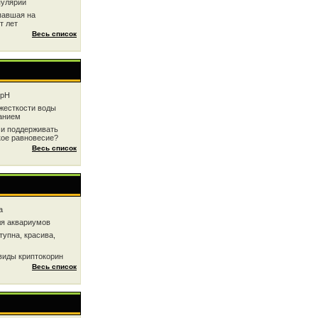
пулярии
павшая на
т лет
Весь список
 рН
жесткоcти воды
анием
 и поддерживать
кое равновесие?
Весь список
a
ля аквариумов
тупна, красива,
виды криптокорин
Весь список