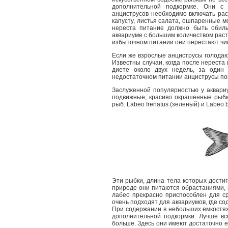
дополнительной подкормке. Они с
анциструсов необходимо включать ра
капусту, листья салата, ошпаренные 
нереста питание должно быть обиль
аквариуме с большим количеством раст
избыточном питании они перестают чис
Если же взрослые анциструсы голодаю
Известны случаи, когда после нереста
диете около двух недель, за один 
недостаточном питании анциструсы по
Заслуженной популярностью у аквари
подвижные, красиво окрашенные рыб
рыб: Labeo frenatus (зеленый) и Labeo b
Эти рыбки, длина тела которых достиг
природе они питаются обрастаниями,
лабео прекрасно приспособлен для с
очень подходят для аквариумов, где со
При содержании в небольших емкостя
дополнительной подкормки. Лучше вс
больше. Здесь они имеют достаточно е