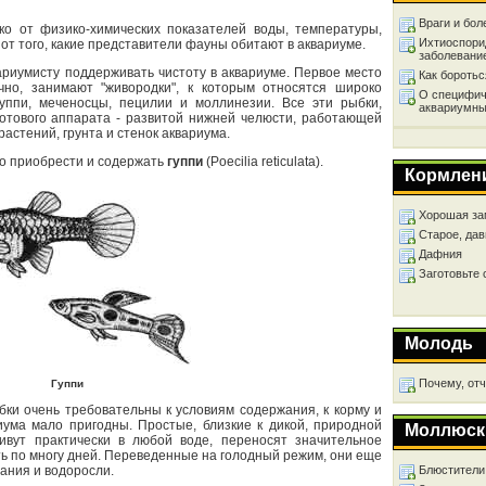
Враги и бол
ко от физико-химических показателей воды, температуры,
Ихтиоспори
от того, какие представители фауны обитают в аквариуме.
заболевани
риумисту поддерживать чистоту в аквариуме. Первое место
Как бороть
чно, занимают "живородки", к которым относятся широко
О специфич
уппи, меченосцы, пецилии и моллинезии. Все эти рыбки,
аквариумны
ротового аппарата - развитой нижней челюсти, работающей
растений, грунта и стенок аквариума.
го приобрести и содержать
гуппи
(Poecilia reticulata).
Кормлен
Хорошая за
Старое, дав
Дафния
Заготовьте
Молодь
Почему, от
Гуппи
ки очень требовательны к условиям содержания, к корму и
иума мало пригодны. Простые, близкие к дикой, природной
Моллюск
вут практически в любой воде, переносят значительное
ь по многу дней. Переведенные на голодный режим, они еще
ания и водоросли.
Блюстители