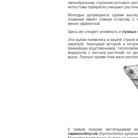
своеобразному строению ротового апп
хелостомы прекрасно очищают растения
Молодые целующиеся гурами выглядя
плавники имеют темную оторочку. С 
менее эффектной.
Здесь же следует упомянуть и
лунных 
Эти рыбки появились в нашей стране в
окраской, благодаря которой и полу
ближайших родственников, теплолюби
водоросли с листьев растений, но д
выше. Лунные гурами пока мало распро
К самым лучшим чистильщикам ак
гиринохейлусов
(Gyrinocheilus aymoni