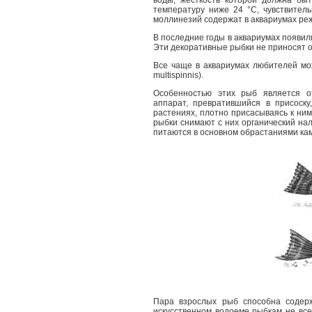
воды, жесткость которой должна бы
температуру ниже 24 °С, чувствитель
моллинезий содержат в аквариумах реж
В последние годы в аквариумах появил
Эти декоративные рыбки не приносят 
Все чаще в аквариумах любителей мо
multispinnis).
Особенностью этих рыб является от
аппарат, превратившийся в присоску
растениях, плотно присасываясь к ни
рыбки снимают с них органический на
питаются в основном обрастаниями кам
Пара взрослых рыб способна содерж
искусственном водоеме рыбкам не все