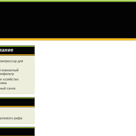
вание
омпрессор для
 комнатный
иофильтр
е хозяйство
чика
ный сачок
аллового рифа