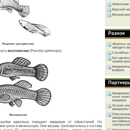
Любителям 
Красный не
Московские
Разное
Пецилия трехцветная
«Боитесь не
заводите а
януть
моллинезии
(Poecilia sphenops).
Случайные 
Как сделать
своими рук
Аквариумный
выбрать
Партнер
Аквариумист
хочет понят
аквариум
Лучшие оке
аквариумы
Обеспечени
Моллинезия
аквариумны
нестабильн
 рыбки идеально очищают аквариум от обрастаний. Но
электросна
ем гуппи и меченосцев. Они весьма требовательны к составу
Аквариумны