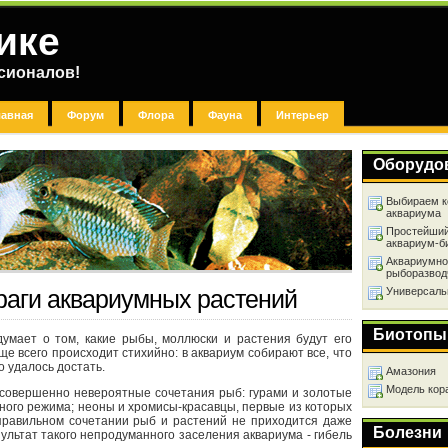
ике
сионалов!
лавная
Форум
Флора
Фауна
Интерьер
Оборудо
Выбираем к
аквариума
Простейший
аквариум-б
Аквариумно
рыборазвод
Универсаль
враги аквариумных растений
Биотопы
думает о том, какие рыбы, моллюски и растения будут его
е всего происходит стихийно: в аквариум собирают все, что
о удалось достать.
Амазония
Модель кор
 совершенно невероятные сочетания рыб: гурами и золотые
ного режима; неоны и хромисы-красавцы, первые из которых
 правильном сочетании рыб и растений не приходится даже
Болезни
зультат такого непродуманного заселения аквариума - гибель