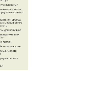
й грунт
риум выбрать?
вичкам покупать
вариум маленького
часть интерьера
или заброшенное
олото
Азы для новичков
аквариуме и их
сти
й дизайн
ба — зоомагазин
риума. Советы
м
ариума своими
тьи