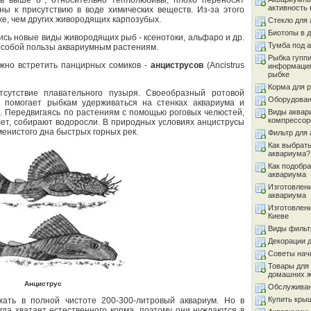
ть выше 8°; относительно теплолюбивы, плохо переносят
активность 
ны к присутствию в воде химических веществ. Из-за этого
е, чем других живородящих карпозубых.
Стекло для
Биотопы в 
ись новые виды живородящих рыб - ксенотоки, альфаро и др.
Тумба под 
особой пользы аквариумным растениям.
Рыбка гуппи
жно встретить панцирных сомиков -
анциструсов
(Ancistrus
информация
рыбке
Корма для 
сутствие плавательного пузыря. Своеобразный ротовой
Оборудован
, помогает рыбкам удерживаться на стенках аквариума и
м. Передвигаясь по растениям с помощью роговых челюстей,
Виды аквар
компрессор
лет, собирают водоросли. В природных условиях анциструсы
енистого дна быстрых горных рек.
Фильтр для
Как выбрать
аквариума?
Как подобра
аквариума
Изготовлен
аквариума
Изготовлен
Киеве
Виды фильт
Декорации 
Советы на
Товары для
домашних 
Анциструс
Обслуживан
Купить кры
ать в полной чистоте 200-300-литровый аквариум. Но в
гда хватает естественного корма, поэтому они нуждаются в