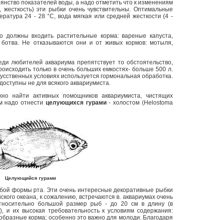
янство показателей воды, а надо отметить что к изменениям
, жесткость) эти рыбки очень чувствительны. Оптимальные
ратура 24 - 28 °С, вода мягкая или средней жесткости (4 -
о должны входить растительные корма: вареные капуста,
я ботва. Не отказываются они и от живых кормов: мотыля,
ди любителей аквариума препятствует то обстоятельство,
оисходить только в очень больших емкостях- больше 500 л.
кусственных условиях используется гормональная обработка.
доступны не для всякого аквариумиста.
но найти активных помощников аквариумиста, чистящих
им надо отнести
целующихся гурами
- холостом (Helostoma
Целующийся гурами
обой формы рта. Эти очень интересные декоративные рыбки
ского океана, к сожалению, встречаются в. аквариумах очень
относительно большой размер рыб - до 20 см в длину (в
, и их высокая требовательность к условиям содержания:
ообразные корма; особенно это важно для молоди. Благодаря