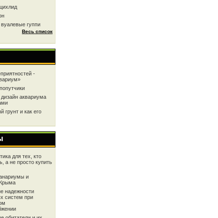
цихлид
он
 вуалевые гуппи
Весь список
приятностей -
квариум»
попутчики
 дизайн аквариума
ами
 грунт и как его
ы
ика для тех, кто
ь, а не просто купить
анариумы и
 Крыма
е надежности
х систем при
ом
бжении
е обитатели и их