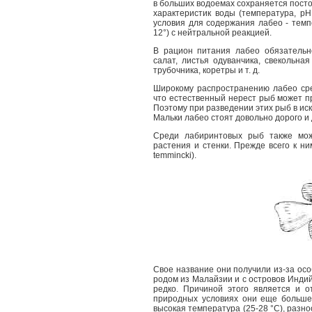
в больших водоемах сохраняется посто
характеристик воды (температура, рН
условия для содержания лабео - темпе
12°) с нейтральной реакцией.
В рацион питания лабео обязательн
салат, листья одуванчика, свекольна
трубочника, коретры и т. д.
Широкому распространению лабео сре
что естественный нерест рыб может пр
Поэтому при разведении этих рыб в ис
Мальки лабео стоят довольно дорого и 
Среди лабиринтовых рыб также мож
растения и стенки. Прежде всего к н
temmincki).
Свое название они получили из-за ос
родом из Малайзии и с островов Индий
редко. Причиной этого является и 
природных условиях они еще больше)
высокая температура (25-28 °С), разн