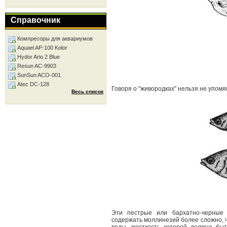
Справочник
Компресоры для аквариумов
Aquael AP-100 Kolor
Hydor Ario 2 Blue
Resun AC-9903
SunSun ACO-001
Atec DC-128
Говоря о "живородках" нельзя не упом
Весь список
Эти пестрые или бархатно-черные
содержать моллинезий более сложно, ч