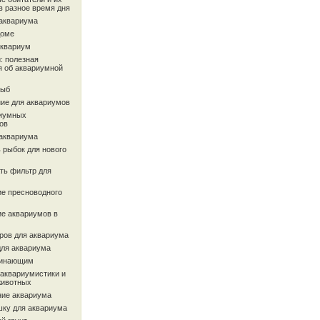
в разное время дня
 аквариума
доме
аквариум
: полезная
 об аквариумной
рыб
ие для аквариумов
иумных
ов
 аквариума
 рыбок для нового
ть фильтр для
ие пресноводного
ие аквариумов в
ров для аквариума
для аквариума
чинающим
 аквариумистики и
животных
ие аквариума
шку для аквариума