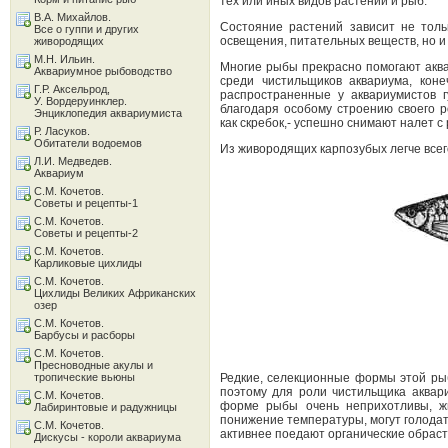
тех или иных видов растений и рыб.
В.А. Михайлов.
Состояние растений зависит не толь
Все о гуппи и других
освещения, питательных веществ, но и 
живородящих
М.Н. Ильин.
Многие рыбы прекрасно помогают аква
Аквариумное рыбоводство
среди чистильщиков аквариума, коне
Г.Р. Аксельрод,
распространенные у аквариумистов г
У. Вордеруинклер.
благодаря особому строению своего 
Энциклопедия аквариумиста
как скребок,- успешно снимают налет с 
Р. Ласуков.
Обитатели водоемов
Из живородящих карпозубых легче все
Л.И. Медведев.
Аквариум
С.М. Кочетов.
Советы и рецепты-1
С.М. Кочетов.
Советы и рецепты-2
С.М. Кочетов.
Карликовые цихлиды
С.М. Кочетов.
Цихлиды Великих Африканских
озер
С.М. Кочетов.
Барбусы и расборы
С.М. Кочетов.
Пресноводные акулы и
тропические вьюны
Редкие, селекционные формы этой рыб
поэтому для роли чистильщика аквар
С.М. Кочетов.
форме рыбы очень неприхотливы, жи
Лабиринтовые и радужницы
понижение температуры, могут голодат
С.М. Кочетов.
активнее поедают органические обраст
Дискусы - короли аквариума