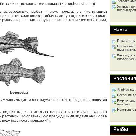
Загадка ам
 любителей встречаются
меченосцы
(Xiphophorus helleri).
Улитка, про
восемьдеся
е живородящие рыбки - также прекрасные чистильщики
капризны по сравнению с обычными гуппи, плохо переносят
 рыбки старше года -полутора становятся менее активными,
.
Наука
Показатель
Понижение 
выморажив
Как создать
биологичес
Растения
Anubias nan
Меченосцы
Растения д
шим чистильщиком аквариума является трехцветная
пецилия
Риччия: дос
полезна
Некоторые 
 подвижны, сравнительно неприхотливы и очень хорошо
х растений. По сравнению с предыдущими видами они более
 воду (жесткость меньше 4°).
Рыбы