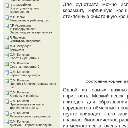
Для субстрата можно испо
В.А. Михайлов.
Все о гуппи и других
керамзит, кирпичную крош
живородящих
стеклянную обкатанную крош
М.Н. Ильин.
Аквариумное рыбоводство
Г.Р. Аксельрод,
У. Вордеруинклер.
Энциклопедия аквариумиста
Р. Ласуков.
Обитатели водоемов
Л.И. Медведев.
Аквариум
С.М. Кочетов.
Советы и рецепты-1
С.М. Кочетов.
Советы и рецепты-2
С.М. Кочетов.
Карликовые цихлиды
С.М. Кочетов.
Состояние корней рас
Цихлиды Великих Африканских
озер
Одной из самых важных 
С.М. Кочетов.
пористость. Мелкий песок,
Барбусы и расборы
пригоден для образовани
С.М. Кочетов.
Пресноводные акулы и
нарушаются обменные проц
тропические вьюны
грунте приводит к его зав
С.М. Кочетов.
Лабиринтовые и радужницы
правило, биологическое рав
С.М. Кочетов.
из мелкого песка, очень не
Дискусы - короли аквариума