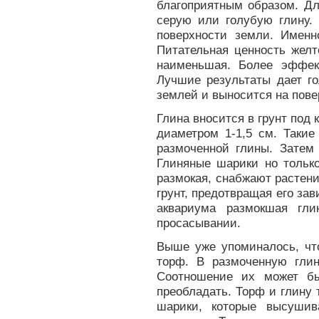
благоприятным образом. Дл
серую или голубую глину. 
поверхности земли. Именн
Питательная ценность жел
наименьшая. Более эффек
Лучшие результаты дает го
землей и выносится на пове
Глина вносится в грунт под
диаметром 1-1,5 см. Такие
размоченной глины. Затем
Глиняные шарики но только
размокая, снабжают растен
грунт, предотвращая его за
аквариума размокшая гли
просасывании.
Выше уже упоминалось, чт
торф. В размоченную гли
Соотношение их может б
преобладать. Торф и глину
шарики, которые высушив