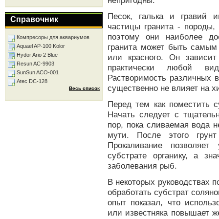
непригодны.
Песок, галька и гравий 
Справочник
частицы гранита - породы,
поэтому они наиболее до
Компресоры для аквариумов
гранита может быть самым 
Aquael AP-100 Kolor
Hydor Ario 2 Blue
или красного. Он зависи
Resun AC-9903
практически любой ви
SunSun ACO-001
Растворимость различных в
Atec DC-128
существенно не влияет на х
Весь список
Перед тем как поместить с
Начать следует с тщатель
пор, пока сливаемая вода н
мути. После этого грунт
Прокаливание позволяет
субстрате органику, а зн
заболевания рыб.
В некоторых руководствах п
обработать субстрат соляно
опыт показал, что исполь
или известняка повышает же