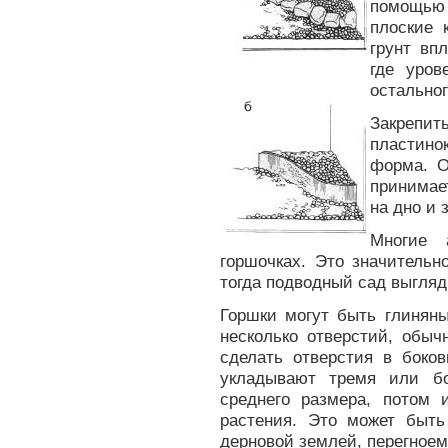
помощью
плоские 
грунт впл
где уро
остальног
Закрепит
пластин
форма. Ор
принимае
на дно и 
Многие 
горшочках. Это значительн
тогда подводный сад выгляд
Горшки могут быть глинян
несколько отверстий, обыч
сделать отверстия в боков
укладывают тремя или бо
среднего размера, потом 
растения. Это может быть
дерновой землей, перегноем