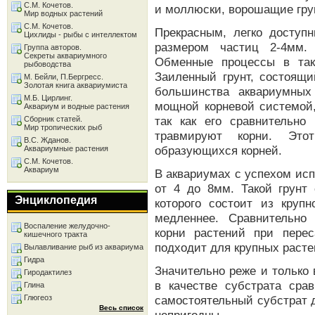
С.М. Кочетов.
и моллюски, ворошащие гру
Мир водных растений
С.М. Кочетов.
Прекрасным, легко доступ
Цихлиды - рыбы с интеллектом
размером частиц 2-4мм. 
Группа авторов.
Секреты аквариумного
Обменные процессы в так
рыбоводства
Заиленный грунт, состоящи
М. Бейли, П.Бергресс.
Золотая книга аквариумиста
большинства аквариумных
М.Б. Цирлинг.
мощной корневой системой
Аквариум и водные растения
так как его сравнительно
Сборник статей.
Мир тропических рыб
травмируют корни. Это
В.С. Жданов.
образующихся корней.
Аквариумные растения
С.М. Кочетов.
Аквариум
В аквариумах с успехом исп
от 4 до 8мм. Такой грунт 
Энциклопедия
которого состоит из крупн
медленнее. Сравнительно
Воспаление желудочно-
корни растений при перес
кишечного тракта
подходит для крупных расте
Вылавливание рыб из аквариума
Гидра
Значительно реже и только
Гиродактилез
в качестве субстрата срав
Глина
Глюгеоз
самостоятельный субстрат 
Весь список