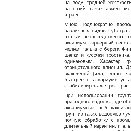
на воду средней жесткост
растений такое изменени
играет.
Мною неоднократно пров
различных видов субстрата
взятый непосредственно с
аквариум; карьерный песок 
мелкая галька с берега Фин
щепки и кусочки тростника
одинаковым. Характер г
отрицательного влияния. Д
включений (ила, глины, ч
быстрее в аквариуме уста
стабилизировался рост раст
При использовании грунт
природного водоема, где об
аквариумных рыб какой-л
грунт из таких водоемов луч
полную обработку с пром
длительный карантин, т. е. 