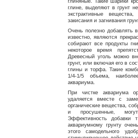
глиняные. Такие шарики кр
глине, выделяют в грунт н
экстрактивные вещества
закисания и загнивания грун
Очень полезно добавлять в
известно, являются прекра
собирают все продукты гни
некоторое время препятс
Древесный уголь можно вн
грунт, или включая его в со
глины и торфа. Такие комб
1/4-1/5 объема, наибол
аквариума.
При чистке аквариума ор
удаляется вместе с заме
органические вещества, со
и просушенные, могут
Эффективность добавки т
аквариумному грунту очен
этого самодельного удо
стимулирующее действие на