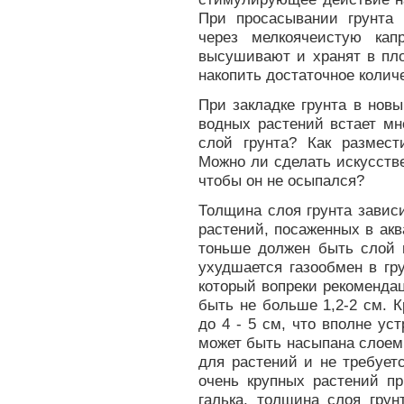
При просасывании грунта
через мелкоячеистую кап
высушивают и хранят в пло
накопить достаточное количе
При закладке грунта в но
водных растений встает мн
слой грунта? Как размест
Можно ли сделать искусстве
чтобы он не осыпался?
Толщина слоя грунта завис
растений, посаженных в ак
тоньше должен быть слой 
ухудшается газообмен в гру
который вопреки рекоменда
быть не больше 1,2-2 см. 
до 4 - 5 см, что вполне ус
может быть насыпана слоем
для растений и не требует
очень крупных растений п
галька, толщина слоя грун