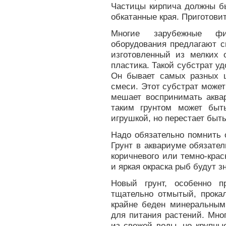
Частицы кирпича должны б
обкатанные края. Приготовит
Многие зарубежные фи
оборудования предлагают с
изготовленный из мелких 
пластика. Такой субстрат у
Он бывает самых разных ц
смеси. Этот субстрат может 
мешает воспринимать аква
таким грунтом может быт
игрушкой, но перестает быт
Надо обязательно помнить о
Грунт в аквариуме обязател
коричневого или темно-крас
и яркая окраска рыб будут 
Новый грунт, особенно п
тщательно отмытый, прока
крайне беден минеральны
для питания растений. Мно
из свежей воды, но крупны