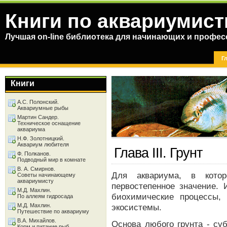
Книги по аквариумист
Лучшая on-line библиотека для начинающих и профес
Г
Книги
А.С. Полонский.
Аквариумные рыбы
Мартин Сандер.
Техническое оснащение
аквариума
Н.Ф. Золотницкий.
Аквариум любителя
Глава III. Грунт
Ф. Полканов.
Подводный мир в комнате
В. А. Смирнов.
Для аквариума, в котор
Советы начинающему
аквариумисту
первостепенное значение. 
М.Д. Махлин.
биохимические процессы,
По аллеям гидросада
М.Д. Махлин.
экосистемы.
Путешествие по аквариуму
В.А. Михайлов.
Основа любого грунта - су
Корм и питание рыб