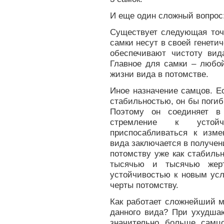
И еще один сложный вопрос:
Существует следующая точк
самки несут в своей генети
обеспечивают чистоту вида
Главное для самки – любо
жизни вида в потомстве.
Иное назначение самцов. Е
стабильностью, он бы поги
Поэтому он соединяет в 
стремление к устойч
приспосабливаться к изм
вида заключается в получен
потомству уже как стабиль
тысячью и тысячью жерт
устойчивостью к новым усл
черты потомству.
Как работает сложнейший м
данного вида? При ухудша
значительно больше самц