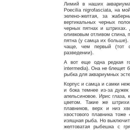
Лимий в наших аквариума
Poecilia nigrofasciata, на 
зелено-желтая, за жабер
вертикальных черных поло
черных пятнах и штрихах. Др
оливковым отливом спина, 
пятна (у самца их больше).
чаще, чем первый (тот 
разведении).
А вот еще одна редкая го
intermedia). Она не блещет 
рыбка для аквариумных эсте
Корпус и самца и самки неж
и бока темнее из-за дужек
апельсиновое. Ирис глаза, 
цветом. Такие же штрихи
плавников, верх и низ хв
хвостового плавника тоже 
изящная рыба. Но выключите
желтоватая рыбешка с гр