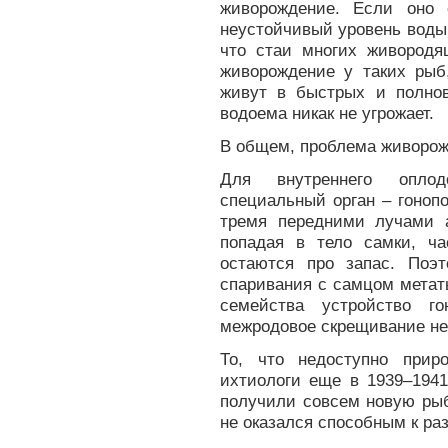
живорождение. Если оно 
неустойчивый уровень воды 
что стаи многих живород
живорождение у таких рыб,
живут в быстрых и полно
водоема никак не угрожает.
В общем, проблема живорож
Для внутреннего опло
специальный орган – гоноп
тремя передними лучами а
попадая в тело самки, ча
остаются про запас. Поэ
спаривания с самцом метать
семейства устройство го
межродовое скрещивание не
То, что недоступно прир
ихтиологи еще в 1939–1941
получили совсем новую рыб
не оказался способным к р