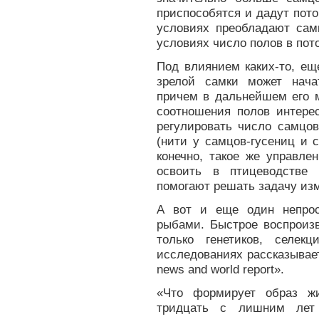
приспособятся и дадут пот
условиях преобладают сам
условиях число полов в пот
Под влиянием каких-то, ещ
зрелой самки может нача
причем в дальнейшем его 
соотношения полов интере
регулировать число самцов
(нити у самцов-гусениц и с
конечно, такое же управл
освоить в птицеводстве
помогают решать задачу из
А вот и еще один непрос
рыбами. Быстрое воспроизв
только генетиков, селек
исследованиях рассказывае
news and world report».
«Что формирует образ ж
тридцать с лишним лет