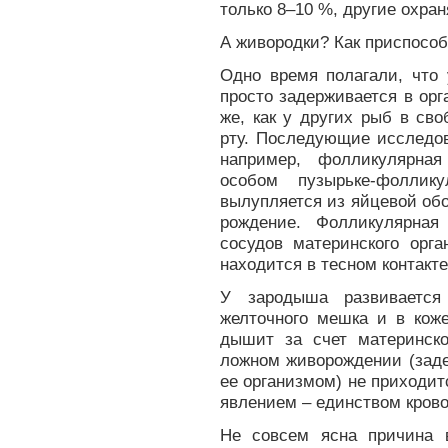
только 8–10 %, другие охран
А живородки? Как приспосо
Одно время полагали, что
просто задерживается в орг
же, как у других рыб в св
рту. Последующие исследов
например, фолликулярная
особом пузырьке-фолли
вылупляется из яйцевой обо
рождение. Фолликулярная
сосудов материнского орга
находится в тесном контакт
У зародыша развивается
желточного мешка и в кож
дышит за счет материнско
ложном живорождении (заде
ее организмом) не приходи
явлением – единством крово
Не совсем ясна причина в