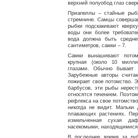
верхний полуобод глаз свер
Приапеллы – стайные рыб
стремнине. Самцы совершаю
рыбки подскакивают кверху
воды они более требовате
вода должна быть средне
сантиметров, самки – 7.
Самки вынашивают потом
крупная (около 10 милл
глазами. Обычно бывает 
Зарубежные авторы счита
пожирает свое потомство. 
барбусов, эти рыбы нерест
относятся течением. Поэтом
рефлекса на свое потомство
никогда не видит. Мальки 
плавающих растениях. Пе
измельченная сухая да
насекомыми, находящимися 
В последнее время за ру