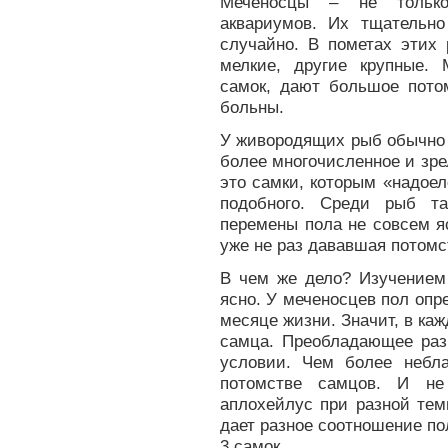
Меченосцы – не только
аквариумов. Их тщательн
случайно. В пометах этих
мелкие, другие крупные.
самок, дают большое потом
больны.
У живородящих рыб обычно 
более многочисленное и зре
это самки, которым «надое
подобного. Среди рыб та
перемены пола не совсем я
уже не раз дававшая потомс
В чем же дело? Изучением 
ясно. У меченосцев пол опре
месяце жизни. Значит, в ка
самца. Преобладающее раз
условии. Чем более небл
потомстве самцов. И не
аплохейлус при разной тем
дает разное соотношение пол
3 самок.