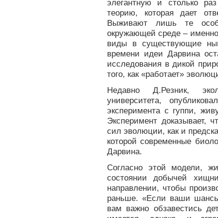
элегантную и столько ра
теорию, которая дает отв
Выживают лишь те особи
окружающей среде – именно
виды в существующие нын
времени идеи Дарвина ост
исследования в дикой прир
того, как «работает» эволюц
Недавно Д.Резник, экол
университета, опубликова
эксперимента с гуппи, жив
Эксперимент доказывает, 
сил эволюции, как и предс
которой современные биол
Дарвина.
Согласно этой модели, жи
состоянии добычей хищни
направлении, чтобы произв
раньше. «Если ваши шансы
вам важно обзавестись дет