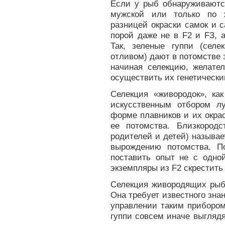
Если у рыб обнаруживаются
мужской или только по 
разницей окраски самок и 
порой даже не в F2 и FЗ, 
Так, зеленые гуппи (сел
отливом) дают в потомстве 
начиная селекцию, желате
осуществить их генетически
Селекция «живородок», ка
искусственным отбором л
форме плавников и их окрас
ее потомства. Близкородс
родителей и детей) называе
вырождению потомства. По
поставить опыт не с одно
экземпляры из F2 скрестить
Селекция живородящих рыб 
Она требует известного зна
управлении таким прибором
гуппи совсем иначе выглядя