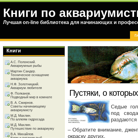
Книги по аквариумист
Лучшая on-line библиотека для начинающих и профес
Г
Книги
А.С. Полонский.
Аквариумные рыбы
Мартин Сандер.
Техническое оснащение
аквариума
Н.Ф. Золотницкий.
Аквариум любителя
Пустяки, о которых
Ф. Полканов.
Подводный мир в комнате
В. А. Смирнов.
Седые гол
Советы начинающему
аквариумисту
под свода
М.Д. Махлин.
раздаются 
По аллеям гидросада
М.Д. Махлин.
Путешествие по аквариуму
– Обратите внимание, джен
В.А. Михайлов.
окраску других.
Корм и питание рыб