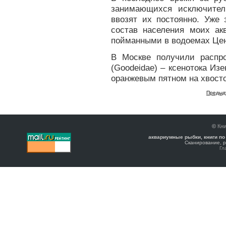
занимающихся исключите
ввозят их постоянно. Уже
состав населения моих а
пойманными в водоемах Цен
В Москве получили распр
(Goodeidae) – ксенотока Из
оранжевым пятном на хвосто
Предыд
©
Кни
аквариумные рыбки, книги по
Сканирование, р
Гл