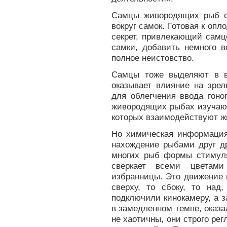
Самцы живородящих рыб о
вокруг самок. Готовая к оп
секрет, привлекающий самц
самки, добавить немного 
полное неистовство.
Самцы тоже выделяют в в
оказывает влияние на зрел
для облегчения ввода гоно
живородящих рыбах изучаю
которых взаимодействуют ж
Но химическая информация
нахождение рыбами друг др
многих рыб формы стимуля
сверкает всеми цветами
избранницы. Это движение 
сверху, то сбоку, то над,
подключили кинокамеру, а 
в замедленном темпе, оказа
не хаотичны, они строго ре