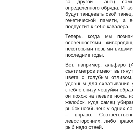
за другой. Танец самц
определенного обряда. И ка
будут танцевать свой танец,
генетической памяти, а 
подпустит к себе кавалера.
Теперь, когда мы позна
особенностями живородя
некоторыми новыми видами
последние годы.
Вот, например, альфаро (A
сантиметров имеют вытянуто
цвета с голубым отливом
удобным для схватывания 
стебле снизу чешуйки образ
он похож на лезвие ножа, 
желобок, куда самец убира
рыбок необычен: у одних са
– вправо. Соответств
левосторонних, либо право
рыб надо стаей.