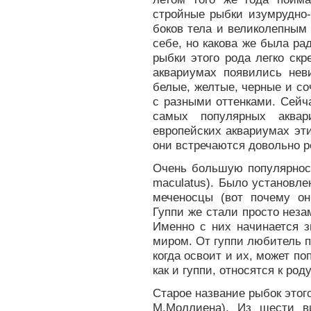
стройные рыбки изумрудно-
боков тела и великолепным
себе, но какова же была ра
рыбки этого рода легко ск
аквариумах появились нев
белые, желтые, черные и со
с разными оттенками. Сейчас
самых популярных аквар
европейских аквариумах эт
они встречаются довольно р
Очень большую популярност
maculatus). Было установлен
меченосцы (вот почему он
Гуппи же стали просто нез
Именно с них начинается 
миром. От гуппи любитель 
когда освоит и их, может п
как и гуппи, относятся к роду
Старое название рыбок этого
М.Моллиена). Из шести в