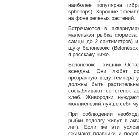
наиболее популярна гибр
sphenops). Хорошие экземп
на фоне зеленых растений.
Встречаются в аквариума
маленькая рыбка формоза –
самцы до 2 сантиметров) и
щуку белонезокс (Belonesox
я расскажу ниже.
Белонезокс – хищник. Оста
всеядны. Они любят сол
прозрачную воду температу
должны быть растительн
соскабливают со стенок а
хлеб. Живородки нуждаю
моллиенезий лучше себя чув
При соблюдении необход
рыбки подолгу живут в акв
лет). Если же эти услов
сжимают плавники и подол