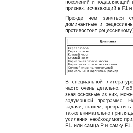
поколений и подавляющий в
признак, исчезающий в F1 и
Прежде чем заняться се
доминантные и рецессивны
противостоит рецессивному)
Доминанта
Серая окраска
Серая окраска
Круглый хвост
Круглый хвост
Нормальная окраска хвоста
Нормальная окраска хвоста самок
Спинной плавник лентовидный
Нормальный и карликовый размер
В специальной литератур
часто очень детально. Люб
зная основные из них, можн
задуманной программе. Н
задачи, скажем, превратить
также внимательно пригляды
усиления необходимого при
F1. или самца P и самку F1.