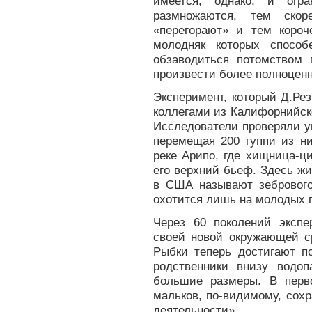
имеется, однако, и огр
размножаются, тем скор
«перегорают» и тем короч
молодняк которых способ
обзаводиться потомством 
произвести более полноцен
Эксперимент, который Д.Ре
коллегами из Калифорнийско
Исследователи проверяли у
перемещая 200 гуппи из н
реке Арипо, где хищница-ц
его верхний бьеф. Здесь ж
в США называют зебрового 
охотится лишь на молодых г
Через 60 поколений эксп
своей новой окружающей ср
Рыбки теперь достигают п
родственники внизу водо
большие размеры. В перв
мальков, по-видимому, сох
деятельности».