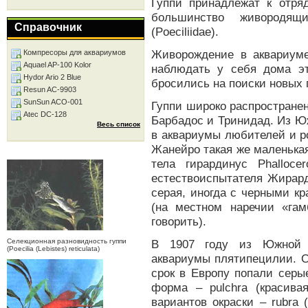
Гуппи принадлежат к отряд
большинство живородя
Справочник
(Poeciliidae).
Живорождение в аквариуме
Компресоры для аквариумов
Aquael AP-100 Kolor
наблюдать у себя дома э
Hydor Ario 2 Blue
бросились на поиски новых 
Resun AC-9903
SunSun ACO-001
Гуппи широко распростране
Atec DC-128
Барбадос и Тринидад. Из Ю
Весь список
в аквариумы любителей и ро
Жанейро такая же маленька
тела гирардинус Phalloce
естествоиспытателя Жирард
серая, иногда с черными кра
(на местном наречии «гам
говорить).
Селекционная разновидность гуппи
В 1907 году из Южной М
(Poecilia (Lebistes) reticulata)
аквариумы плятипецилии. О
срок в Европу попали серы
форма – pulchra (красива
вариантов окраски – rubra (