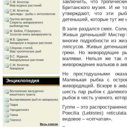
заключить, что тропическ
С.М. Кочетов.
Мир водных растений
Британского музея. И не т
С.М. Кочетов.
утверждают, что эти ры
Цихлиды - рыбы с интеллектом
детенышей, которые тут же 
Группа авторов.
Секреты аквариумного
рыбоводства
В зале раздался смех. Сол
М. Бейли, П.Бергресс.
Живых детенышей! Мистер Г
Золотая книга аквариумиста
М.Б. Цирлинг.
многие подробности из жиз
Аквариум и водные растения
ляпсусов. Живых детенышей
Сборник статей.
Мир тропических рыб
греки. Но живородящие ры
В.С. Жданов.
малявки. Нельзя же так 
Аквариумные растения
живорождение мальков в ак
С.М. Кочетов.
Аквариум
Но простодушными оказа
Маленькая рыбка с остро
Энциклопедия
живородящей. Вскоре в акв
шесть пар рыбок с далекого
Воспаление желудочно-
кишечного тракта
рыбок в честь ученого, котор
Вылавливание рыб из аквариума
Гидра
Гуппи – это распространенно
Гиродактилез
Poecilia (Lebistes) reticul
Глина
видовое – «сетчатая».
Глюгеоз
Весь список