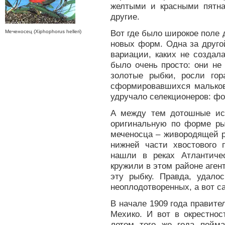
желтыми и красными пятна
другие.
Вот где было широкое поле
Меченосец (Xiphophorus helleri)
новых форм. Одна за друго
вариации, каких не создал
было очень просто: они не
золотые рыбки, росли гор
сформировавшихся мальков
удручало селекционеров: ф
А между тем дотошные ис
оригинальную по форме ры
меченосца – живородящей 
нижней части хвостового 
нашли в реках Атлантиче
кружили в этом районе аген
эту рыбку. Правда, удало
неоплодотворенных, а вот са
В начале 1909 года правите
Мехико. И вот в окрестнос
летом того же года пойм