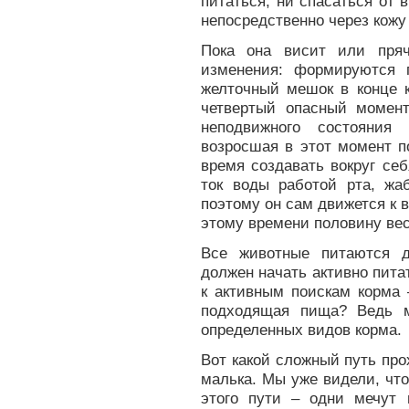
питаться, ни спасаться от 
непосредственно через кожу
Пока она висит или пряч
изменения: формируются 
желточный мешок в конце к
четвертый опасный момен
неподвижного состояния
возросшая в этот момент п
время создавать вокруг се
ток воды работой рта, жа
поэтому он сам движется к в
этому времени половину вес
Все животные питаются д
должен начать активно пит
к активным поискам корма 
подходящая пища? Ведь м
определенных видов корма.
Вот какой сложный путь про
малька. Мы уже видели, чт
этого пути – одни мечут