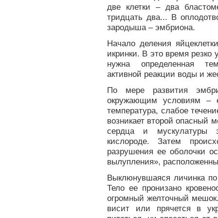
две клетки – два бластом
тридцать два... В оплодот
зародыша – эмбриона.
Начало деления яйцеклетк
икринки. В это время резко
нужна определенная тем
активной реакции воды и же
По мере развития эмбри
окружающим условиям – е
температура, слабое течени
возникает второй опасный м
сердца и мускулатуры э
кислороде. Затем проис
разрушения ее оболочки 
вылупления», расположенны
Выклюнувшаяся личинка по
Тело ее пронизано кровен
огромный желточный мешок.
висит или прячется в ук