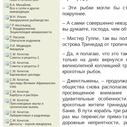
В.А. Михайлов.
– Эти рыбки могли бы ст
Все о гуппи и других
живородящих
покрупнее.
М.Н. Ильин.
Аквариумное рыбоводство
– А самки совершенно невзр
Г.Р. Аксельрод,
вы думаете, господа, чем о
У. Вордеруинклер.
Энциклопедия аквариумиста
Р. Ласуков.
– Мистер Гуппи, так вы по
Обитатели водоемов
острова Тринидад от тропич
Л.И. Медведев.
Аквариум
– Да, я полагаю, что это та
С.М. Кочетов.
Советы и рецепты-1
только на днях вернулся 
С.М. Кочетов.
великолепной коллекцией т
Советы и рецепты-2
крохотных рыбок.
С.М. Кочетов.
Карликовые цихлиды
С.М. Кочетов.
– Джентльмены, – продолжа
Цихлиды Великих Африканских
общества снова располагаю
озер
С.М. Кочетов.
просвещенное внимание
Барбусы и расборы
удивительные особенност
С.М. Кочетов.
Пресноводные акулы и
крохотные жители тринида
тропические вьюны
банке. В пути корабль три 
С.М. Кочетов.
Лабиринтовые и радужницы
раз мы перенесли прямо-т
С.М. Кочетов.
дорожные неприятности, 
Дискусы - короли аквариума