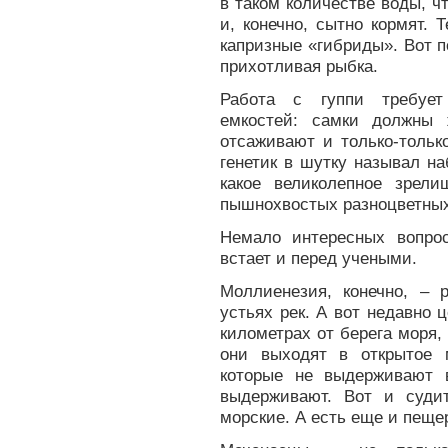
в таком количестве воды, ч
и, конечно, сытно кормят.
капризные «гибриды». Вот п
прихотливая рыбка.
Работа с гуппи требует
емкостей: самки должны 
отсаживают и только-тольк
генетик в шутку называл на
какое великолепное зрел
пышнохвостых разноцветных
Немало интересных вопро
встает и перед учеными.
Моллиенезия, конечно, – 
устьях рек. А вот недавно
километрах от берега моря,
они выходят в открытое 
которые не выдерживают 
выдерживают. Вот и суди
морские. А есть еще и пеще