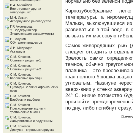
нормально без зеленой подк
В.А. Михайлов.
Все о гуппи и других
Карпозубообразные легк
живородящих
температуры, а икромечу
М.Н. Ильин.
Аквариумное рыбоводство
Мальки, выклюнувшиеся из
Г.Р. Аксельрод,
развиваться в той воде, в
У. Вордеруинклер.
Энциклопедия аквариумиста
вызвать их массовую гибель
Р. Ласуков.
Обитатели водоемов
Самок живородящих рыб (д
Л.И. Медведев.
следует отсадить в отдель
Аквариум
С.М. Кочетов.
Зрелость самки определяю
Советы и рецепты-1
темное, обычно треугольно
С.М. Кочетов.
Советы и рецепты-2
плавника – это просвечиваю
С.М. Кочетов.
края полного брюшка выдаю
Карликовые цихлиды
угловатым. Накануне нерес
С.М. Кочетов.
Цихлиды Великих Африканских
вверх-вниз у стенки аквари
озер
24° С, иначе потомство бу
С.М. Кочетов.
Барбусы и расборы
произойти преждевременный
С.М. Кочетов.
по дну, либо погибнут сразу.
Пресноводные акулы и
тропические вьюны
Предыд
С.М. Кочетов.
Лабиринтовые и радужницы
С.М. Кочетов.
Дискусы - короли аквариума