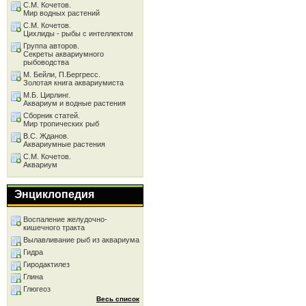
С.М. Кочетов.
Мир водных растений
С.М. Кочетов.
Цихлиды - рыбы с интеллектом
Группа авторов.
Секреты аквариумного
рыбоводства
М. Бейли, П.Бергресс.
Золотая книга аквариумиста
М.Б. Цирлинг.
Аквариум и водные растения
Сборник статей.
Мир тропических рыб
В.С. Жданов.
Аквариумные растения
С.М. Кочетов.
Аквариум
Энциклопедия
Воспаление желудочно-
кишечного тракта
Вылавливание рыб из аквариума
Гидра
Гиродактилез
Глина
Глюгеоз
Весь список