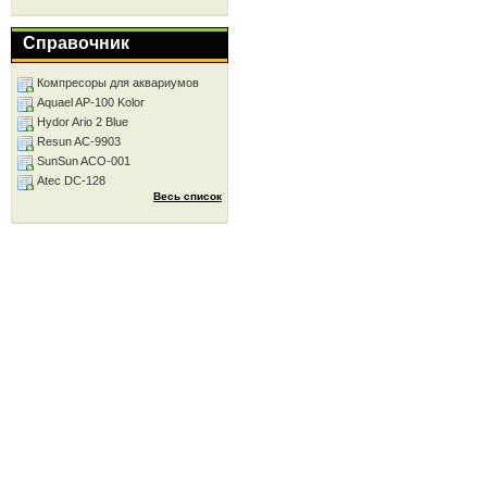
Справочник
Компресоры для аквариумов
Aquael AP-100 Kolor
Hydor Ario 2 Blue
Resun AC-9903
SunSun ACO-001
Atec DC-128
Весь список