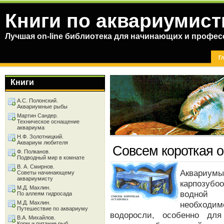
Книги по аквариумист
Лучшая on-line библиотека для начинающих и профес
Г
Книги
А.С. Полонский.
Аквариумные рыбы
Мартин Сандер.
Техническое оснащение
аквариума
Н.Ф. Золотницкий.
Аквариум любителя
Совсем короткая о
Ф. Полканов.
Подводный мир в комнате
В. А. Смирнов.
Аквариу
Советы начинающему
аквариумисту
карпозубо
М.Д. Махлин.
водной 
По аллеям гидросада
М.Д. Махлин.
необходи
Путешествие по аквариуму
водоросли, особенно дл
В.А. Михайлов.
Корм и питание рыб