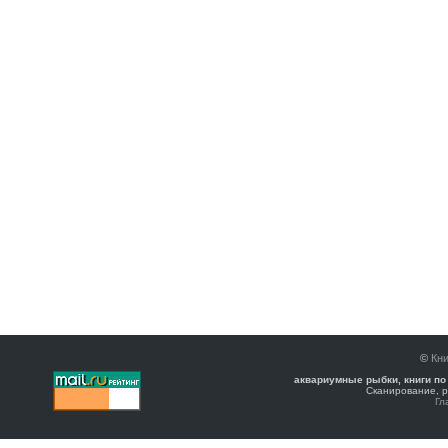
©
Кни
аквариумные рыбки, книги по
Сканирование, р
Гл