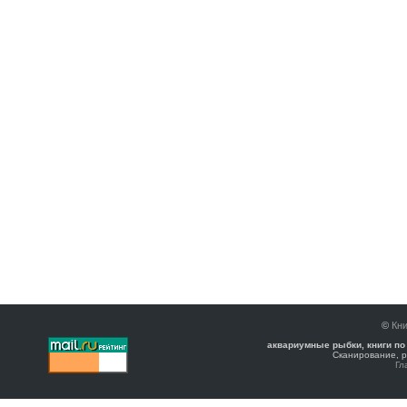
©
Кни
аквариумные рыбки, книги по
Сканирование, р
Гл