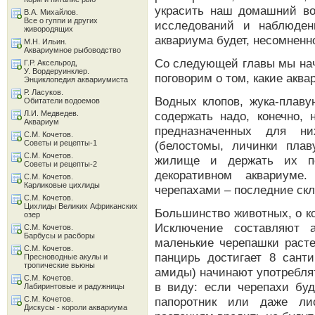
украсить наш домашний во
В.А. Михайлов.
Все о гуппи и других
исследований и наблюден
живородящих
аквариума будет, несомненн
М.Н. Ильин.
Аквариумное рыбоводство
Со следующей главы мы нач
Г.Р. Аксельрод,
У. Вордеруинклер.
поговорим о том, какие акв
Энциклопедия аквариумиста
Р. Ласуков.
Водных клопов, жука-плаву
Обитатели водоемов
Л.И. Медведев.
содержать надо, конечно,
Аквариум
предназначенных для ни
С.М. Кочетов.
Советы и рецепты-1
(белостомы, личинки плав
С.М. Кочетов.
жилище и держать их по
Советы и рецепты-2
декоративном аквариуме
С.М. Кочетов.
Карликовые цихлиды
черепахами – последние скл
С.М. Кочетов.
Цихлиды Великих Африканских
Большинство животных, о ко
озер
Исключение составляют 
С.М. Кочетов.
Барбусы и расборы
маленькие черепашки расте
С.М. Кочетов.
панцирь достигает 8 сант
Пресноводные акулы и
тропические вьюны
амиды) начинают употребля
С.М. Кочетов.
в виду: если черепахи буд
Лабиринтовые и радужницы
С.М. Кочетов.
папоротник или даже ли
Дискусы - короли аквариума