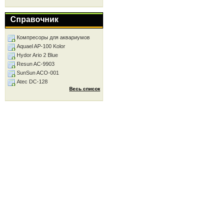
Справочник
Компресоры для аквариумов
Aquael AP-100 Kolor
Hydor Ario 2 Blue
Resun AC-9903
SunSun ACO-001
Atec DC-128
Весь список