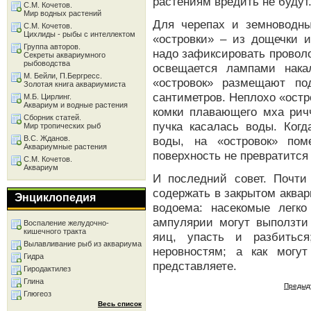
растениям вредить не будут
С.М. Кочетов.
Мир водных растений
Для черепах и земноводны
С.М. Кочетов.
Цихлиды - рыбы с интеллектом
«островки» – из дощечки 
Группа авторов.
надо зафиксировать провол
Секреты аквариумного
рыбоводства
освещается лампами нака
М. Бейли, П.Бергресс.
«островок» размещают по
Золотая книга аквариумиста
сантиметров. Неплохо «остр
М.Б. Цирлинг.
Аквариум и водные растения
комки плавающего мха рич
Сборник статей.
пучка касалась воды. Когд
Мир тропических рыб
В.С. Жданов.
воды, на «островок» по
Аквариумные растения
поверхность не превратится
С.М. Кочетов.
Аквариум
И последний совет. Почт
содержать в закрытом аква
Энциклопедия
водоема: насекомые легк
ампулярии могут выползти
Воспаление желудочно-
кишечного тракта
яиц, упасть и разбитьс
Вылавливание рыб из аквариума
неровностям; а как могу
Гидра
представляете.
Гиродактилез
Глина
Предыд
Глюгеоз
Весь список