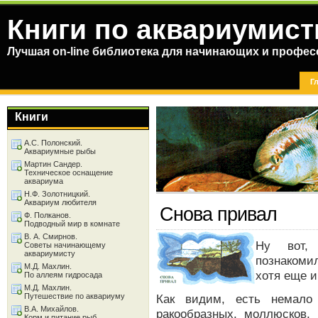
Книги по аквариумист
Лучшая on-line библиотека для начинающих и профес
Г
Книги
А.С. Полонский.
Аквариумные рыбы
Мартин Сандер.
Техническое оснащение
аквариума
Н.Ф. Золотницкий.
Аквариум любителя
Снова привал
Ф. Полканов.
Подводный мир в комнате
В. А. Смирнов.
Нy вот,
Советы начинающему
аквариумисту
познакоми
М.Д. Махлин.
хотя еще и
По аллеям гидросада
М.Д. Махлин.
Путешествие по аквариуму
Как видим, есть немало
В.А. Михайлов.
ракообразных, моллюсков, 
Корм и питание рыб