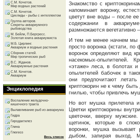
С.М. Кочетов.
Знакомство с криптокорина
Мир водных растений
напоминает воронку, естес
С.М. Кочетов.
Цихлиды - рыбы с интеллектом
цветут вне воды – после ее
Группа авторов.
содержании в аквариуме
Секреты аквариумного
рыбоводства
размножаются вегетативно –
М. Бейли, П.Бергресс.
Золотая книга аквариумиста
И тем не менее начнем мы с
М.Б. Цирлинг.
просто воронка (кстати, по 
Аквариум и водные растения
воронок определяют вид кр
Сборник статей.
Мир тропических рыб
насекомых-опылителей. К
В.С. Жданов.
«этаже» леса, в болотах и
Аквариумные растения
С.М. Кочетов.
опылителей бабочек в так
Аквариум
они предпочитают летать 
криптокорин не к чему быт
Энциклопедия
гнилью, чтобы привлечь муш
Воспаление желудочно-
Но вот мушка прилетела и
кишечного тракта
Цветки криптокорины внутри
Вылавливание рыб из аквариума
цветочки, вверху мужские.
Гидра
Гиродактилез
щетинок, которые в спок
Глина
воронки, мушка вызывает 
Глюгеоз
дыбом, запирая выход. М
Весь список