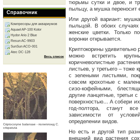
тюрьмы сутки и двое, и т
пыльцу, а мушка переносит 
Справочник
Или другой вариант: мушка
Компресоры для аквариумов
пыльцой. В обоих случаях 
Aquael AP-100 Kolor
женские цветки. Только п
Hydor Ario 2 Blue
воронки открывается.
Resun AC-9903
SunSun ACO-001
Криптокорины удивительно 
Atec DC-128
можно встретить крупн
Весь список
коричневолистные растения
листьев, у третьего – тоже 
с зелеными листьями, пок
совсем крохотные с мален
сизо-кофейными, блестя
другие ланцетные, третьи с
поверхностью... А собери их
год-полтора, станут вс
зависимости от услови
определении видов.
Criptocoryne balansae - полиплоид C.
crispatuta
Но есть и другой тип разн
внешний вид растения сох