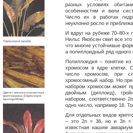
разных условиях обитан
особенностям и вели сист
Число их в работах гидр
неуклонно росло и приближа
И вдруг на рубеже 70–80-х 
Нильс Якобсен свел все это 
Criptocoryne wendtii
что многие устойчивые фор
а полиплоидный ряд одного 
Полиплоидия – понятие из 
хромосом в ядре клетки. 
число хромосом, при сл
хромосомный набор. Но при
набором хромосом может пр
двойным (диплоид), трой
Цветет апоногетонолистная
криптокорина (Criptocoryne
набором, соответственно 2n
aponogetifolia)
одно число, например 18. Тог
Для отдельных видов крипток
– это 2n = 36, но и Зn = 
известная нашим аквариум