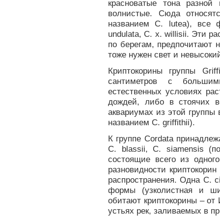
красноватые тона разной
волнистые. Сюда относятс
названием С. lutea), все ф
undulata, С. х. willisii. Эт
по берегам, предпочитают 
тоже нужен свет и невысокий
Криптокорины группы Grif
сантиметров с большим
естественных условиях рас
дождей, либо в стоячих в
аквариумах из этой группы в
названием С. griffithii).
К группе Cordata принадле
С. blassii, С. siamensis (
состоящие всего из одного 
разновидности криптокорин
распространения. Одна С. ci
формы (узколистная и ши
обитают криптокорины – от
устьях рек, заливаемых в п