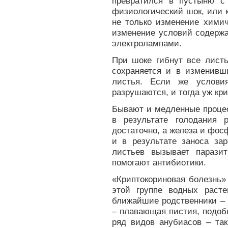
превратился в пустыню с
физиологический шок, или 
не только изменение химич
изменение условий содержа
электролампами.
При шоке гибнут все лист
сохраняется и в изменивш
листья. Если же услови
разрушаются, и тогда уж кри
Бывают и медленные процес
в результате голодания 
достаточно, а железа и фос
и в результате заноса за
листьев вызывает паразит
помогают антибиотики.
«Криптокориновая болезнь»
этой группе водных раст
ближайшие родственники – 
– плавающая пистия, подоб
ряд видов анубиасов – так