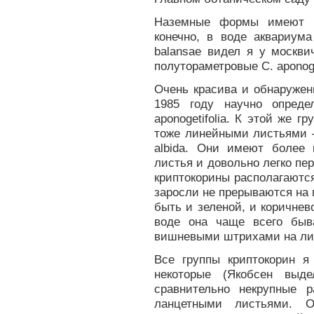
Наземные формы имеют и
конечно, в воде аквариум
balansae видел я у москви
полутораметровые С. aponoge
Очень красива и обнаружен
1985 году научно опреде
aponogetifolia. К этой же г
тоже линейными листьями – 
albida. Они имеют более 
листья и довольно легко пе
криптокорины располагаются
заросли не прерываются на г
быть и зеленой, и коричнев
воде она чаще всего быва
вишневыми штрихами на ли
Все группы криптокорин я
некоторые (Якобсен выде
сравнительно некрупные 
ланцетными листьями. О