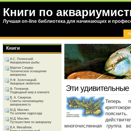
Книги по аквариумист
Лучшая on-line библиотека для начинающих и профес
Г
Книги
А.С. Полонский.
Аквариумные рыбы
Мартин Сандер.
Техническое оснащение
аквариума
Н.Ф. Золотницкий.
Аквариум любителя
Эти удивительные
Ф. Полканов.
Подводный мир в комнате
В. А. Смирнов.
Теперь 
Советы начинающему
аквариумисту
криптокори
М.Д. Махлин.
пояснить
По аллеям гидросада
М.Д. Махлин.
действит
Путешествие по аквариуму
многочисленная группа в
В.А. Михайлов.
Корм и питание рыб