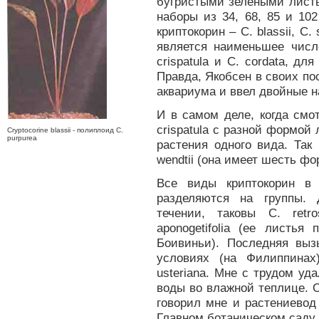
бугристыми зелеными листь
наборы из 34, 68, 85 и 10
криптокорин – С. blassii, С
является наименьшее число
crispatula и С. cordata, д
Правда, Якобсен в своих п
аквариума и ввел двойные наз
И в самом деле, когда смо
crispatula с разной формой 
Cryptocorine blassii - полиплоид C.
purpurea
растения одного вида. Так
wendtii (она имеет шесть фо
Все виды криптокорин в 
разделяются на группы. 
течении, таковы С. retros
aponogetifolia (ее листья
Боивиньи). Последняя выз
условиях (на Филиппинах
usteriana. Мне с трудом уд
воды во влажной теплице. 
говорил мне и растениевод
Главном ботаническом саду 