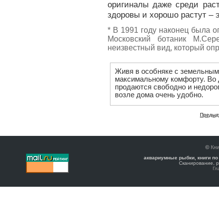
оригиналы даже среди раст
здоровы и хорошо растут – 
* В 1991 году наконец была 
Московский ботаник М.Се
неизвестный вид, который опр
Живя в особняке с земельным
максимальному комфорту. Во 
продаются свободно и недорог
возле дома очень удобно.
Предыд
©
Кни
аквариумные рыбки, книги по
Сканирование, р
Гл