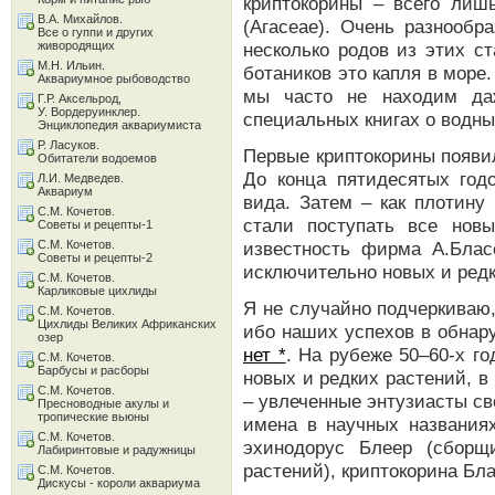
криптокорины – всего лиш
В.А. Михайлов.
(Агасеае). Очень разнообр
Все о гуппи и других
живородящих
несколько родов из этих с
М.Н. Ильин.
ботаников это капля в море
Аквариумное рыбоводство
мы часто не находим даж
Г.Р. Аксельрод,
У. Вордеруинклер.
специальных книгах о водны
Энциклопедия аквариумиста
Р. Ласуков.
Первые криптокорины появил
Обитатели водоемов
До конца пятидесятых год
Л.И. Медведев.
Аквариум
вида. Затем – как плотину
С.М. Кочетов.
стали поступать все нов
Советы и рецепты-1
С.М. Кочетов.
известность фирма А.Блас
Советы и рецепты-2
исключительно новых и редк
С.М. Кочетов.
Карликовые цихлиды
Я не случайно подчеркиваю,
С.М. Кочетов.
Цихлиды Великих Африканских
ибо наших успехов в обна
озер
нет *
. На рубеже 50–60-х г
С.М. Кочетов.
Барбусы и расборы
новых и редких растений, в
С.М. Кочетов.
– увлеченные энтузиасты св
Пресноводные акулы и
тропические вьюны
имена в научных названиях
С.М. Кочетов.
эхинодорус Блеер (сбор
Лабиринтовые и радужницы
растений), криптокорина Бл
С.М. Кочетов.
Дискусы - короли аквариума