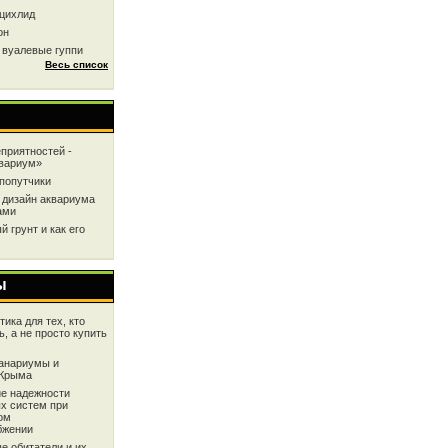
цихлид
он
 вуалевые гуппи
Весь список
приятностей -
квариум»
попутчики
 дизайн аквариума
ами
 грунт и как его
ы
ика для тех, кто
ь, а не просто купить
анариумы и
 Крыма
е надежности
х систем при
ом
бжении
е обитатели и их