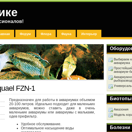
ике
сионалов!
лавная
Форум
Флора
Фауна
Интерьер
Оборудо
Выбираем к
аквариума
Простейший
аквариум-б
Аквариумно
рыборазвод
Универсаль
uael FZN-1
Биотопы
Предназначен для работы в аквариумах объемом
20-100 литров. Идеально подходит для маленьких
аквариумов, можно ставить даже в очень
Амазония
маленькие аквариумы или аквариумы с мальками,
Модель кор
одев префильтр.
Удобное обслуживание.
Болезни
Оптимальное насыщение воды