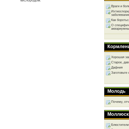
кислородом.
Враги и бол
Ихтиоспори
заболевани
Как бороть
О специфич
аквариумны
Кормлен
Хорошая за
Старое, дав
Дафния
Заготовьте
Молодь
Почему, от
Моллюск
Блюстители