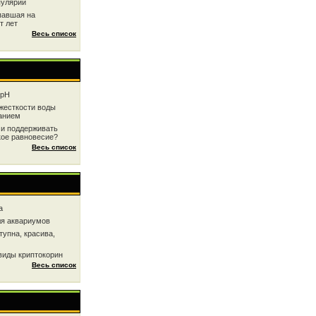
пулярии
павшая на
т лет
Весь список
 рН
жесткоcти воды
анием
 и поддерживать
кое равновесие?
Весь список
a
ля аквариумов
тупна, красива,
виды криптокорин
Весь список