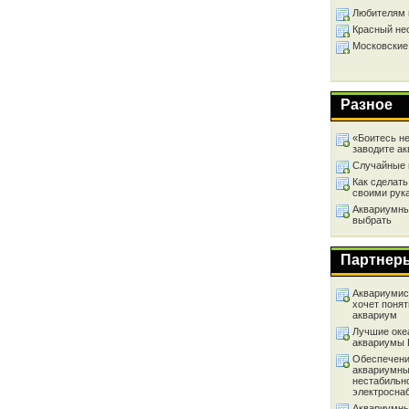
Любителям 
Красный не
Московские
Разное
«Боитесь не
заводите а
Случайные 
Как сделать
своими рук
Аквариумный
выбрать
Партнер
Аквариумист
хочет понят
аквариум
Лучшие оке
аквариумы
Обеспечени
аквариумны
нестабильн
электросна
Аквариумны