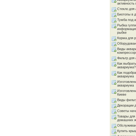
активность 
Стекло для
Биотопы в 
Тумба под 
Рыбка гуппи
информация
рыбке
Корма для 
Оборудован
Виды аквар
компрессор
Фильтр для
Как выбрать
аквариума?
Как подобра
аквариума
Изготовлен
аквариума
Изготовлен
Киеве
Виды фильт
Декорации 
Советы на
Товары для
домашних 
Обслуживан
Купить кры