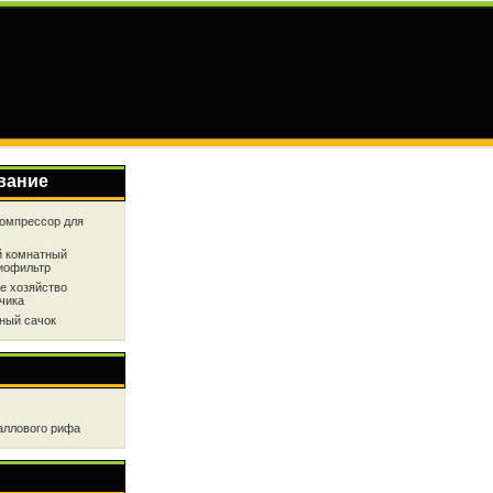
вание
омпрессор для
 комнатный
иофильтр
е хозяйство
чика
ный сачок
аллового рифа