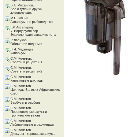
В.А. Михайлов.
Все о гуппи и других
живородящих
М.Н. Ильин.
Аквариумное рыбоводство
Г.Р. Аксельрод,
У. Вордеруинклер.
Энциклопедия аквариумиста
Р. Ласуков.
Обитатели водоемов
Л.И. Медведев.
Аквариум
С.М. Кочетов.
Советы и рецепты-1
С.М. Кочетов.
Советы и рецепты-2
С.М. Кочетов.
Карликовые цихлиды
С.М. Кочетов.
Цихлиды Великих Африканских
озер
С.М. Кочетов.
Барбусы и расборы
С.М. Кочетов.
Пресноводные акулы и
тропические вьюны
С.М. Кочетов.
Лабиринтовые и радужницы
С.М. Кочетов.
Дискусы - короли аквариума