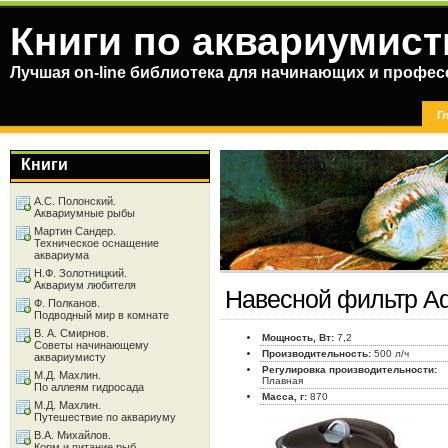
Книги по аквариумист
Лучшая on-line библиотека для начинающих и профес
Г
Книги
А.С. Полонский.
Аквариумные рыбы
Мартин Сандер.
Техническое оснащение
аквариума
Н.Ф. Золотницкий.
Аквариум любителя
Навесной фильтр Aq
Ф. Полканов.
Подводный мир в комнате
В. А. Смирнов.
Мощность, Вт:
7,2
Советы начинающему
Производительность:
500 л/ч
аквариумисту
Регулировка производительности:
М.Д. Махлин.
Плавная
По аллеям гидросада
Масса, г:
870
М.Д. Махлин.
Путешествие по аквариуму
В.А. Михайлов.
Корм и питание рыб