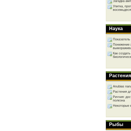
Загадка ам
Улитка, про
восемьдеся
Наука
Показатель
Понижение 
выморажив
Как создать
биологичес
Растения
Anubias nan
Растения д
Риччия: дос
полезна
Некоторые 
Рыбы