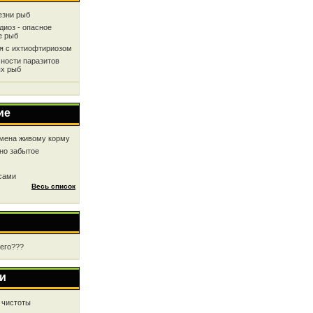
езни рыб
диоз - опасное
е рыб
ся с ихтиофтириозом
ности паразитов
х рыб
ие
мена живому корму
но забытое
 сами
Весь список
чего???
и
 чистоты