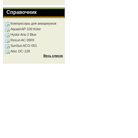
Справочник
Компресоры для аквариумов
Aquael AP-100 Kolor
Hydor Ario 2 Blue
Resun AC-9903
SunSun ACO-001
Atec DC-128
Весь список