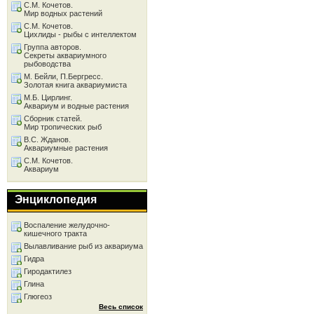
С.М. Кочетов.
Мир водных растений
С.М. Кочетов.
Цихлиды - рыбы с интеллектом
Группа авторов.
Секреты аквариумного
рыбоводства
М. Бейли, П.Бергресс.
Золотая книга аквариумиста
М.Б. Цирлинг.
Аквариум и водные растения
Сборник статей.
Мир тропических рыб
В.С. Жданов.
Аквариумные растения
С.М. Кочетов.
Аквариум
Энциклопедия
Воспаление желудочно-
кишечного тракта
Вылавливание рыб из аквариума
Гидра
Гиродактилез
Глина
Глюгеоз
Весь список