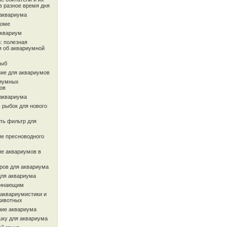
в разное время дня
 аквариума
доме
аквариум
: полезная
 об аквариумной
рыб
ие для аквариумов
иумных
ов
 аквариума
 рыбок для нового
ть фильтр для
ие пресноводного
ие аквариумов в
ров для аквариума
для аквариума
чинающим
 аквариумистики и
животных
ие аквариума
шку для аквариума