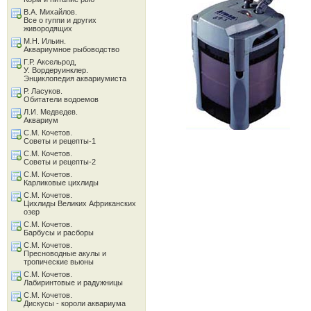
В.А. Михайлов.
Все о гуппи и других
живородящих
М.Н. Ильин.
Аквариумное рыбоводство
Г.Р. Аксельрод,
У. Вордеруинклер.
Энциклопедия аквариумиста
Р. Ласуков.
Обитатели водоемов
Л.И. Медведев.
Аквариум
С.М. Кочетов.
Советы и рецепты-1
С.М. Кочетов.
Советы и рецепты-2
С.М. Кочетов.
Карликовые цихлиды
С.М. Кочетов.
Цихлиды Великих Африканских
озер
С.М. Кочетов.
Барбусы и расборы
С.М. Кочетов.
Пресноводные акулы и
тропические вьюны
С.М. Кочетов.
Лабиринтовые и радужницы
С.М. Кочетов.
Дискусы - короли аквариума