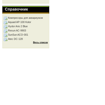
Справочник
Компресоры для аквариумов
Aquael AP-100 Kolor
Hydor Ario 2 Blue
Resun AC-9903
SunSun ACO-001
Atec DC-128
Весь список