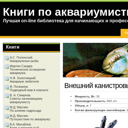
Книги по аквариумист
Лучшая on-line библиотека для начинающих и профес
Г
Книги
А.С. Полонский.
Аквариумные рыбы
Мартин Сандер.
Техническое оснащение
аквариума
Н.Ф. Золотницкий.
Аквариум любителя
Внешний канистров
Ф. Полканов.
Подводный мир в комнате
В. А. Смирнов.
Мощность, Вт:
30
Советы начинающему
Производительность:
800 л/ч
аквариумисту
Объем, л:
7
М.Д. Махлин.
Кол-во фильтрующих контейнеров:
По аллеям гидросада
М.Д. Махлин.
Путешествие по аквариуму
В.А. Михайлов.
Корм и питание рыб