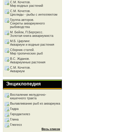
С.М. Кочетов.
Мир водных растений
С.М. Кочетов.
Цихлиды - рыбы с интеллектом
Группа авторов.
Секреты аквариумного
рыбоводства
М. Бейли, П.Бергресс.
Золотая книга аквариумиста
М.Б. Цирлинг.
Аквариум и водные растения
Сборник статей.
Мир тропических рыб
В.С. Жданов.
Аквариумные растения
С.М. Кочетов.
Аквариум
Энциклопедия
Воспаление желудочно-
кишечного тракта
Вылавливание рыб из аквариума
Гидра
Гиродактилез
Глина
Глюгеоз
Весь список