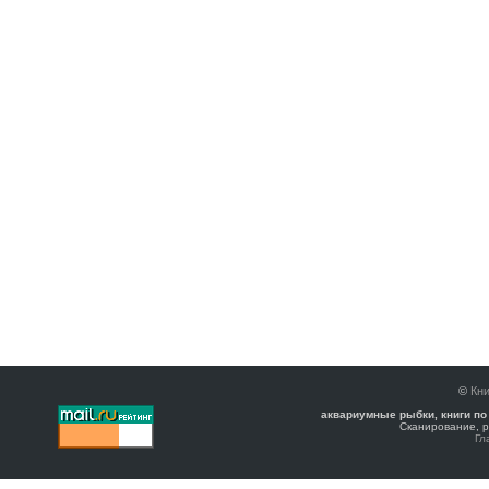
©
Кни
аквариумные рыбки, книги по
Сканирование, р
Гл