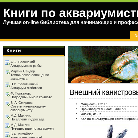
Книги по аквариумист
Лучшая on-line библиотека для начинающих и профес
Г
Книги
А.С. Полонский.
Аквариумные рыбы
Мартин Сандер.
Техническое оснащение
аквариума
Н.Ф. Золотницкий.
Аквариум любителя
Внешний канистров
Ф. Полканов.
Подводный мир в комнате
В. А. Смирнов.
Мощность, Вт:
15
Советы начинающему
Производительность:
300 л/ч
аквариумисту
Объем, л:
3,5
М.Д. Махлин.
Кол-во фильтрующих контейнеров:
По аллеям гидросада
М.Д. Махлин.
Путешествие по аквариуму
В.А. Михайлов.
Корм и питание рыб