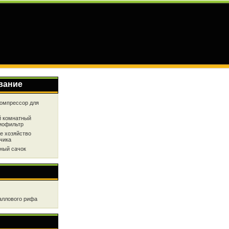
вание
омпрессор для
 комнатный
иофильтр
е хозяйство
чика
ный сачок
аллового рифа