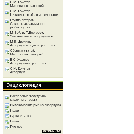
С.М. Кочетов.
Мир водных растений
С.М. Кочетов.
Цихлиды - рыбы с интеллектом
Группа авторов.
Секреты аквариумного
рыбоводства
М. Бейли, П.Бергресс.
Золотая книга аквариумиста
М.Б. Цирлинг.
Аквариум и водные растения
Сборник статей.
Мир тропических рыб
В.С. Жданов.
Аквариумные растения
С.М. Кочетов.
Аквариум
Энциклопедия
Воспаление желудочно-
кишечного тракта
Вылавливание рыб из аквариума
Гидра
Гиродактилез
Глина
Глюгеоз
Весь список