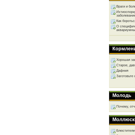
Враги и бол
Ихтиоспори
заболевани
Как бороть
О специфич
аквариумны
Кормлен
Хорошая за
Старое, дав
Дафния
Заготовьте
Молодь
Почему, от
Моллюск
Блюстители