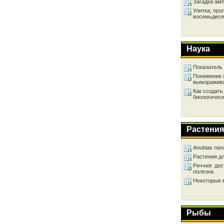
Загадка ам
Улитка, про
восемьдеся
Наука
Показатель
Понижение 
выморажив
Как создать
биологичес
Растения
Anubias nan
Растения д
Риччия: дос
полезна
Некоторые 
Рыбы