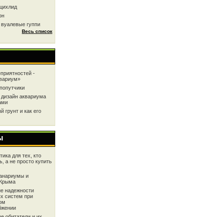
цихлид
он
 вуалевые гуппи
Весь список
приятностей -
квариум»
попутчики
 дизайн аквариума
ами
 грунт и как его
ы
ика для тех, кто
ь, а не просто купить
анариумы и
 Крыма
е надежности
х систем при
ом
бжении
е обитатели и их