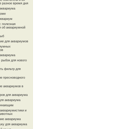
в разное время дня
 аквариума
доме
аквариум
: полезная
 об аквариумной
рыб
ие для аквариумов
иумных
ов
 аквариума
 рыбок для нового
ть фильтр для
ие пресноводного
ие аквариумов в
ров для аквариума
для аквариума
чинающим
 аквариумистики и
животных
ие аквариума
шку для аквариума