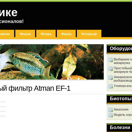
ике
сионалов!
лавная
Форум
Флора
Фауна
Интерьер
Оборудо
Выбираем к
аквариума
Простейший
аквариум-б
Аквариумно
рыборазвод
Универсаль
ый фильтр Atman EF-1
Биотопы
Амазония
2
Модель кор
Болезни