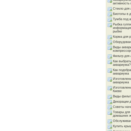
активность 
Стекло для
Биотопы в 
Тумба под 
Рыбка гуппи
информация
рыбке
Корма для 
Оборудован
Виды аквар
компрессор
Фильтр для
Как выбрать
аквариума?
Как подобра
аквариума
Изготовлен
аквариума
Изготовлен
Киеве
Виды фильт
Декорации 
Советы на
Товары для
домашних 
Обслуживан
Купить кры