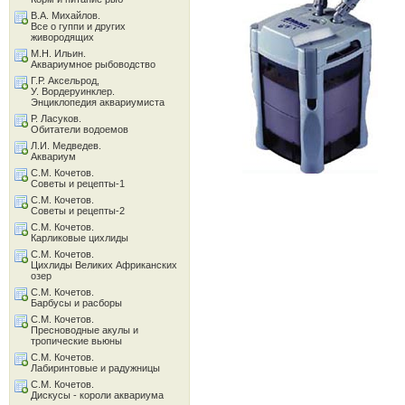
В.А. Михайлов.
Все о гуппи и других
живородящих
М.Н. Ильин.
Аквариумное рыбоводство
Г.Р. Аксельрод,
У. Вордеруинклер.
Энциклопедия аквариумиста
Р. Ласуков.
Обитатели водоемов
Л.И. Медведев.
Аквариум
С.М. Кочетов.
Советы и рецепты-1
С.М. Кочетов.
Советы и рецепты-2
С.М. Кочетов.
Карликовые цихлиды
С.М. Кочетов.
Цихлиды Великих Африканских
озер
С.М. Кочетов.
Барбусы и расборы
С.М. Кочетов.
Пресноводные акулы и
тропические вьюны
С.М. Кочетов.
Лабиринтовые и радужницы
С.М. Кочетов.
Дискусы - короли аквариума