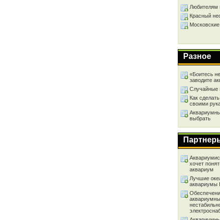
Любителям 
Красный не
Московские
Разное
«Боитесь не
заводите а
Случайные 
Как сделать
своими рук
Аквариумный
выбрать
Партнер
Аквариумист
хочет понят
аквариум
Лучшие оке
аквариумы
Обеспечени
аквариумны
нестабильн
электросна
Аквариумны