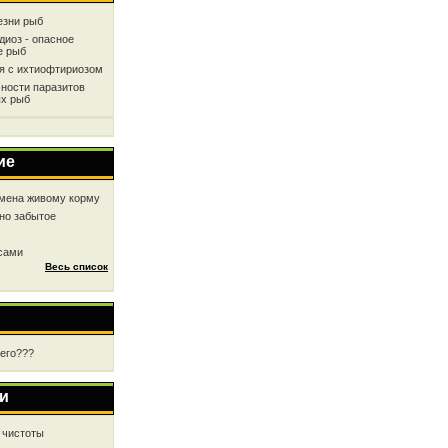
езни рыб
диоз - опасное
е рыб
ся с ихтиофтириозом
ности паразитов
х рыб
ие
мена живому корму
но забытое
 сами
Весь список
чего???
и
 чистоты