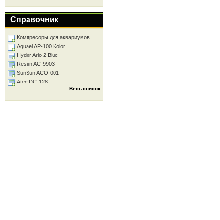
Справочник
Компресоры для аквариумов
Aquael AP-100 Kolor
Hydor Ario 2 Blue
Resun AC-9903
SunSun ACO-001
Atec DC-128
Весь список