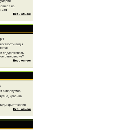
пулярии
павшая на
т лет
Весь список
 рН
жесткоcти воды
анием
 и поддерживать
кое равновесие?
Весь список
a
ля аквариумов
тупна, красива,
виды криптокорин
Весь список