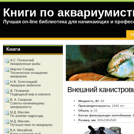
Книги по аквариумист
Лучшая on-line библиотека для начинающих и профес
Г
Книги
А.С. Полонский.
Аквариумные рыбы
Мартин Сандер.
Техническое оснащение
аквариума
Н.Ф. Золотницкий.
Аквариум любителя
Внешний канистров
Ф. Полканов.
Подводный мир в комнате
В. А. Смирнов.
Мощность, Вт:
62
Советы начинающему
Производительность:
2340 л/ч
аквариумисту
Объем, л:
22
М.Д. Махлин.
Кол-во фильтрующих контейнеров:
По аллеям гидросада
Размер, мм:
330x330x540
М.Д. Махлин.
Путешествие по аквариуму
В.А. Михайлов.
Корм и питание рыб