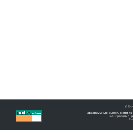
©
Кни
аквариумные рыбки, книги по
Сканирование, р
Гл