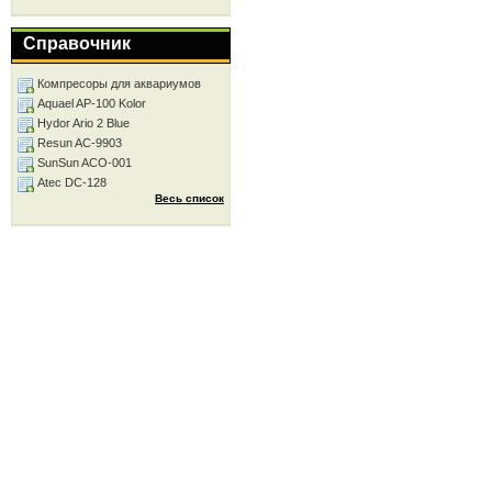
Справочник
Компресоры для аквариумов
Aquael AP-100 Kolor
Hydor Ario 2 Blue
Resun AC-9903
SunSun ACO-001
Atec DC-128
Весь список