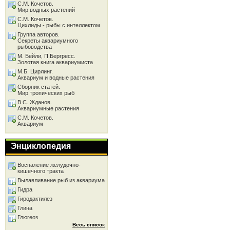
С.М. Кочетов.
Мир водных растений
С.М. Кочетов.
Цихлиды - рыбы с интеллектом
Группа авторов.
Секреты аквариумного
рыбоводства
М. Бейли, П.Бергресс.
Золотая книга аквариумиста
М.Б. Цирлинг.
Аквариум и водные растения
Сборник статей.
Мир тропических рыб
В.С. Жданов.
Аквариумные растения
С.М. Кочетов.
Аквариум
Энциклопедия
Воспаление желудочно-
кишечного тракта
Вылавливание рыб из аквариума
Гидра
Гиродактилез
Глина
Глюгеоз
Весь список