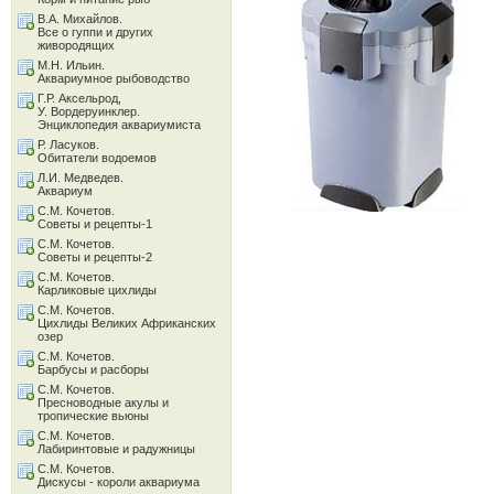
В.А. Михайлов.
Все о гуппи и других
живородящих
М.Н. Ильин.
Аквариумное рыбоводство
Г.Р. Аксельрод,
У. Вордеруинклер.
Энциклопедия аквариумиста
Р. Ласуков.
Обитатели водоемов
Л.И. Медведев.
Аквариум
С.М. Кочетов.
Советы и рецепты-1
С.М. Кочетов.
Советы и рецепты-2
С.М. Кочетов.
Карликовые цихлиды
С.М. Кочетов.
Цихлиды Великих Африканских
озер
С.М. Кочетов.
Барбусы и расборы
С.М. Кочетов.
Пресноводные акулы и
тропические вьюны
С.М. Кочетов.
Лабиринтовые и радужницы
С.М. Кочетов.
Дискусы - короли аквариума