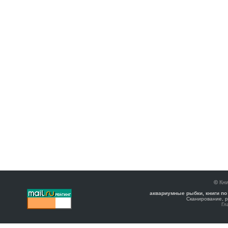
©
Кни
аквариумные рыбки, книги по
Сканирование, р
Гл