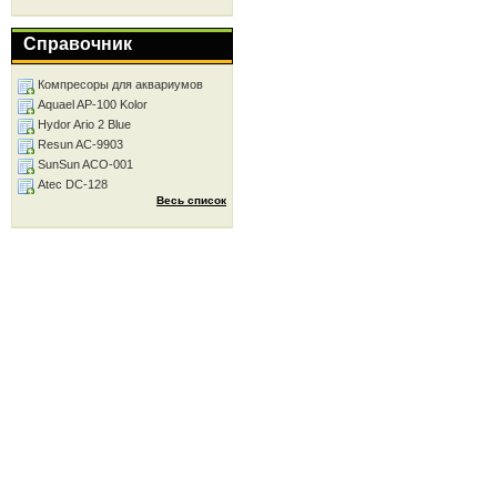
Справочник
Компресоры для аквариумов
Aquael AP-100 Kolor
Hydor Ario 2 Blue
Resun AC-9903
SunSun ACO-001
Atec DC-128
Весь список