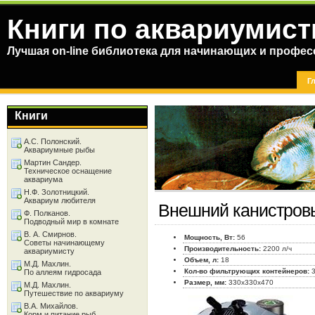
Книги по аквариумист
Лучшая on-line библиотека для начинающих и профес
Г
Книги
А.С. Полонский.
Аквариумные рыбы
Мартин Сандер.
Техническое оснащение
аквариума
Н.Ф. Золотницкий.
Аквариум любителя
Внешний канистров
Ф. Полканов.
Подводный мир в комнате
В. А. Смирнов.
Мощность, Вт:
56
Советы начинающему
Производительность:
2200 л/ч
аквариумисту
Объем, л:
18
М.Д. Махлин.
Кол-во фильтрующих контейнеров:
По аллеям гидросада
Размер, мм:
330x330x470
М.Д. Махлин.
Путешествие по аквариуму
В.А. Михайлов.
Корм и питание рыб