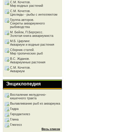
С.М. Кочетов.
Мир водных растений
С.М. Кочетов.
Цихлиды - рыбы с интеллектом
Группа авторов.
Секреты аквариумного
рыбоводства
М. Бейли, П.Бергресс.
Золотая книга аквариумиста
М.Б. Цирлинг.
Аквариум и водные растения
Сборник статей.
Мир тропических рыб
В.С. Жданов.
Аквариумные растения
С.М. Кочетов.
Аквариум
Энциклопедия
Воспаление желудочно-
кишечного тракта
Вылавливание рыб из аквариума
Гидра
Гиродактилез
Глина
Глюгеоз
Весь список