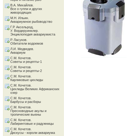
В.А. Михайлов.
Все о гуппи и других
живородящих
М.Н. Ильин.
Аквариумное рыбоводство
Г.Р. Аксельрод,
У. Вордеруинклер.
Энциклопедия аквариумиста
Р. Ласуков.
Обитатели водоемов
Л.И. Медведев.
Аквариум
С.М. Кочетов.
Советы и рецепты-1
С.М. Кочетов.
Советы и рецепты-2
С.М. Кочетов.
Карликовые цихлиды
С.М. Кочетов.
Цихлиды Великих Африканских
озер
С.М. Кочетов.
Барбусы и расборы
С.М. Кочетов.
Пресноводные акулы и
тропические вьюны
С.М. Кочетов.
Лабиринтовые и радужницы
С.М. Кочетов.
Дискусы - короли аквариума