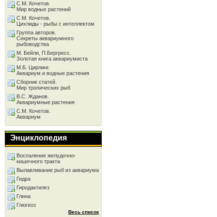
С.М. Кочетов.
Мир водных растений
С.М. Кочетов.
Цихлиды - рыбы с интеллектом
Группа авторов.
Секреты аквариумного
рыбоводства
М. Бейли, П.Бергресс.
Золотая книга аквариумиста
М.Б. Цирлинг.
Аквариум и водные растения
Сборник статей.
Мир тропических рыб
В.С. Жданов.
Аквариумные растения
С.М. Кочетов.
Аквариум
Энциклопедия
Воспаление желудочно-
кишечного тракта
Вылавливание рыб из аквариума
Гидра
Гиродактилез
Глина
Глюгеоз
Весь список