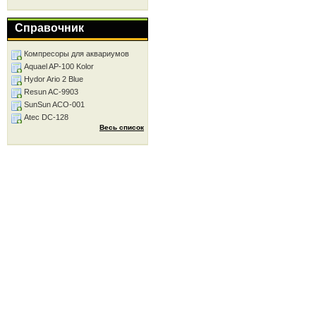
Справочник
Компресоры для аквариумов
Aquael AP-100 Kolor
Hydor Ario 2 Blue
Resun AC-9903
SunSun ACO-001
Atec DC-128
Весь список