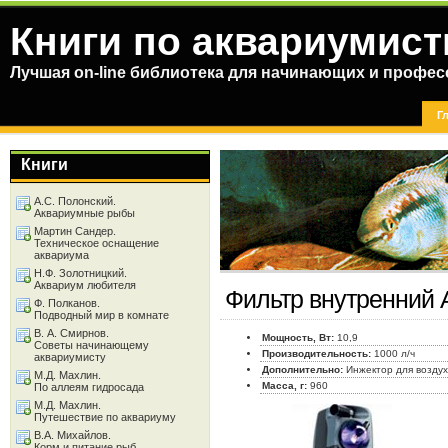
Книги по аквариумист
Лучшая on-line библиотека для начинающих и профес
Г
Книги
А.С. Полонский.
Аквариумные рыбы
Мартин Сандер.
Техническое оснащение
аквариума
Н.Ф. Золотницкий.
Аквариум любителя
Фильтр внутренний 
Ф. Полканов.
Подводный мир в комнате
В. А. Смирнов.
Мощность, Вт:
10,9
Советы начинающему
Производительность:
1000 л/ч
аквариумисту
Дополнительно:
Инжектор для возду
М.Д. Махлин.
Масса, г:
960
По аллеям гидросада
М.Д. Махлин.
Путешествие по аквариуму
В.А. Михайлов.
Корм и питание рыб