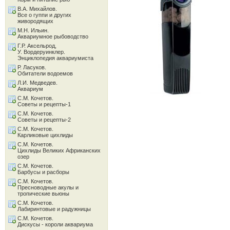
В.А. Михайлов.
Все о гуппи и других
живородящих
М.Н. Ильин.
Аквариумное рыбоводство
Г.Р. Аксельрод,
У. Вордеруинклер.
Энциклопедия аквариумиста
Р. Ласуков.
Обитатели водоемов
Л.И. Медведев.
Аквариум
С.М. Кочетов.
Советы и рецепты-1
С.М. Кочетов.
Советы и рецепты-2
С.М. Кочетов.
Карликовые цихлиды
С.М. Кочетов.
Цихлиды Великих Африканских
озер
С.М. Кочетов.
Барбусы и расборы
С.М. Кочетов.
Пресноводные акулы и
тропические вьюны
С.М. Кочетов.
Лабиринтовые и радужницы
С.М. Кочетов.
Дискусы - короли аквариума