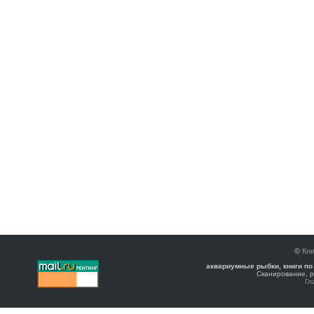
©
Кни
аквариумные рыбки, книги по
Сканирование, р
Гл