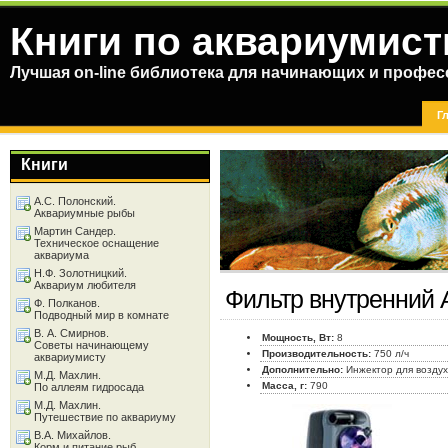
Книги по аквариумист
Лучшая on-line библиотека для начинающих и профес
Г
Книги
А.С. Полонский.
Аквариумные рыбы
Мартин Сандер.
Техническое оснащение
аквариума
Н.Ф. Золотницкий.
Аквариум любителя
Фильтр внутренний 
Ф. Полканов.
Подводный мир в комнате
В. А. Смирнов.
Мощность, Вт:
8
Советы начинающему
Производительность:
750 л/ч
аквариумисту
Дополнительно:
Инжектор для возду
М.Д. Махлин.
Масса, г:
790
По аллеям гидросада
М.Д. Махлин.
Путешествие по аквариуму
В.А. Михайлов.
Корм и питание рыб