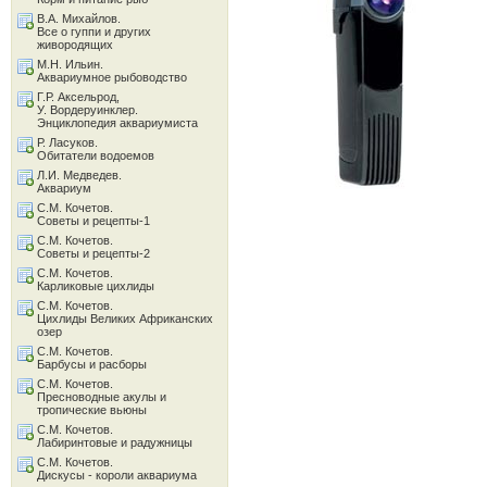
В.А. Михайлов.
Все о гуппи и других
живородящих
М.Н. Ильин.
Аквариумное рыбоводство
Г.Р. Аксельрод,
У. Вордеруинклер.
Энциклопедия аквариумиста
Р. Ласуков.
Обитатели водоемов
Л.И. Медведев.
Аквариум
С.М. Кочетов.
Советы и рецепты-1
С.М. Кочетов.
Советы и рецепты-2
С.М. Кочетов.
Карликовые цихлиды
С.М. Кочетов.
Цихлиды Великих Африканских
озер
С.М. Кочетов.
Барбусы и расборы
С.М. Кочетов.
Пресноводные акулы и
тропические вьюны
С.М. Кочетов.
Лабиринтовые и радужницы
С.М. Кочетов.
Дискусы - короли аквариума