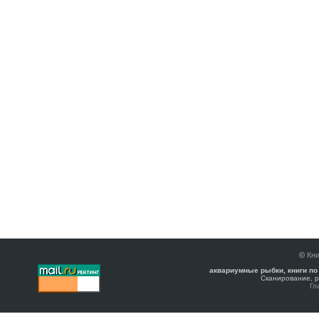
©
Кни
аквариумные рыбки, книги по
Сканирование, р
Гл