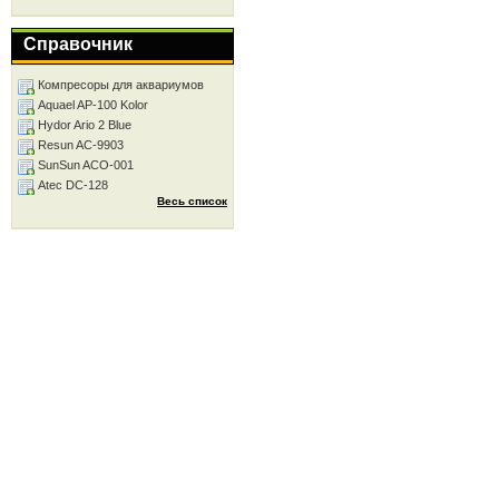
Справочник
Компресоры для аквариумов
Aquael AP-100 Kolor
Hydor Ario 2 Blue
Resun AC-9903
SunSun ACO-001
Atec DC-128
Весь список