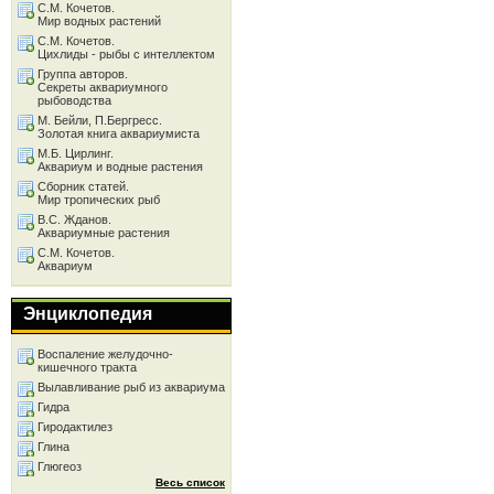
С.М. Кочетов.
Мир водных растений
С.М. Кочетов.
Цихлиды - рыбы с интеллектом
Группа авторов.
Секреты аквариумного
рыбоводства
М. Бейли, П.Бергресс.
Золотая книга аквариумиста
М.Б. Цирлинг.
Аквариум и водные растения
Сборник статей.
Мир тропических рыб
В.С. Жданов.
Аквариумные растения
С.М. Кочетов.
Аквариум
Энциклопедия
Воспаление желудочно-
кишечного тракта
Вылавливание рыб из аквариума
Гидра
Гиродактилез
Глина
Глюгеоз
Весь список