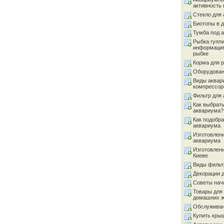
активность 
Стекло для
Биотопы в 
Тумба под 
Рыбка гуппи
информация
рыбке
Корма для 
Оборудован
Виды аквар
компрессор
Фильтр для
Как выбрать
аквариума?
Как подобра
аквариума
Изготовлен
аквариума
Изготовлен
Киеве
Виды фильт
Декорации 
Советы на
Товары для
домашних 
Обслуживан
Купить кры