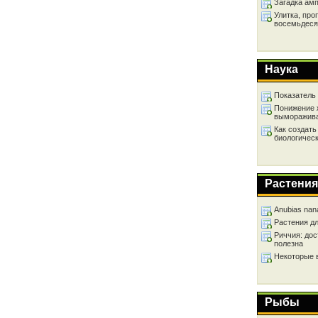
Загадка ам
Улитка, про
восемьдеся
Наука
Показатель
Понижение 
выморажив
Как создать
биологичес
Растения
Anubias nan
Растения д
Риччия: дос
полезна
Некоторые 
Рыбы