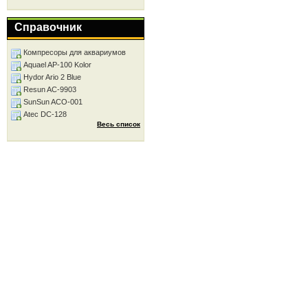
Справочник
Компресоры для аквариумов
Aquael AP-100 Kolor
Hydor Ario 2 Blue
Resun AC-9903
SunSun ACO-001
Atec DC-128
Весь список