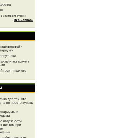
цихлид
он
 вуалевые гуппи
Весь список
приятностей -
квариум»
попутчики
 дизайн аквариума
ами
 грунт и как его
ы
ика для тех, кто
ь, а не просто купить
анариумы и
 Крыма
е надежности
х систем при
ом
бжении
е обитатели и их