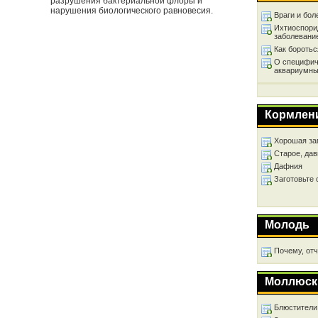
разрушения бактериальной флоры и
нарушения биологического равновесия.
Враги и бол
Ихтиоспори
заболевани
Как бороть
О специфич
аквариумны
Кормлен
Хорошая за
Старое, дав
Дафния
Заготовьте
Молодь
Почему, от
Моллюск
Блюстители