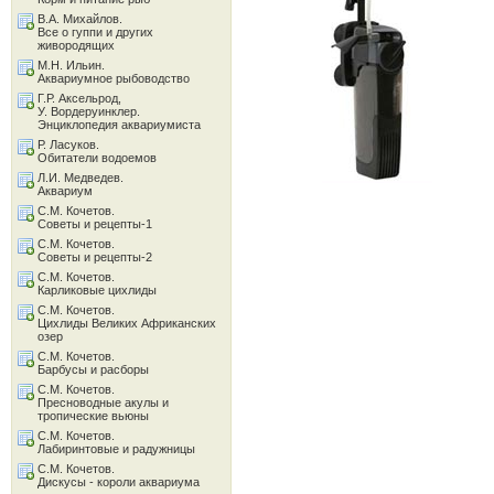
В.А. Михайлов.
Все о гуппи и других
живородящих
М.Н. Ильин.
Аквариумное рыбоводство
Г.Р. Аксельрод,
У. Вордеруинклер.
Энциклопедия аквариумиста
Р. Ласуков.
Обитатели водоемов
Л.И. Медведев.
Аквариум
С.М. Кочетов.
Советы и рецепты-1
С.М. Кочетов.
Советы и рецепты-2
С.М. Кочетов.
Карликовые цихлиды
С.М. Кочетов.
Цихлиды Великих Африканских
озер
С.М. Кочетов.
Барбусы и расборы
С.М. Кочетов.
Пресноводные акулы и
тропические вьюны
С.М. Кочетов.
Лабиринтовые и радужницы
С.М. Кочетов.
Дискусы - короли аквариума