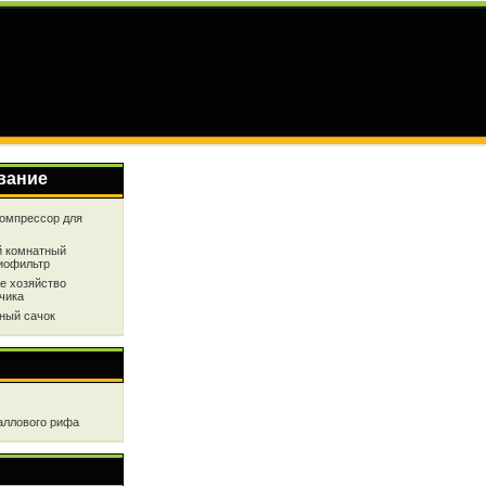
вание
омпрессор для
 комнатный
иофильтр
е хозяйство
чика
ный сачок
аллового рифа