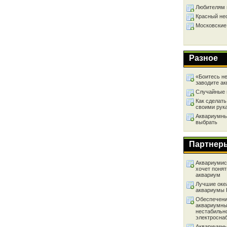
Любителям 
Красный не
Московские
Разное
«Боитесь не
заводите а
Случайные 
Как сделать
своими рук
Аквариумный
выбрать
Партнер
Аквариумист
хочет понят
аквариум
Лучшие оке
аквариумы
Обеспечени
аквариумны
нестабильн
электросна
Аквариумны