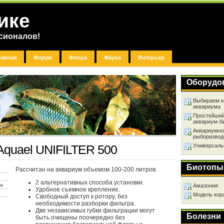
ике
сионалов!
лавная
Форум
Флора
Фауна
Интерьер
Оборудо
Выбираем к
аквариума
Простейший
аквариум-б
Аквариумно
рыборазвод
Универсаль
Aquael UNIFILTER 500
Биотопы
Рассчитан на аквариум объемом 100-200 литров.
2 альтернативных способа установки.
ха
Амазония
Удобное съемное крепление.
Модель кор
Свободный доступ к ротору, без
необходимости разборки фильтра.
Две независимых губки фильтрации могут
Болезни
быть очищены поочередно без