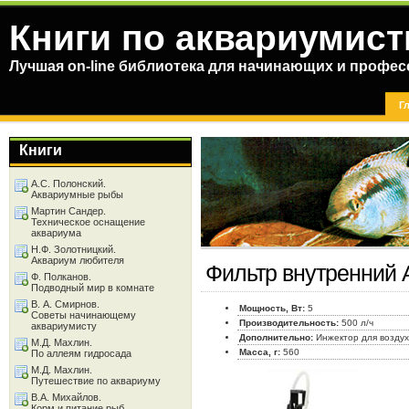
Книги по аквариумист
Лучшая on-line библиотека для начинающих и профес
Г
Книги
А.С. Полонский.
Аквариумные рыбы
Мартин Сандер.
Техническое оснащение
аквариума
Н.Ф. Золотницкий.
Аквариум любителя
Фильтр внутренний 
Ф. Полканов.
Подводный мир в комнате
В. А. Смирнов.
Мощность, Вт:
5
Советы начинающему
Производительность:
500 л/ч
аквариумисту
Дополнительно:
Инжектор для возду
М.Д. Махлин.
Масса, г:
560
По аллеям гидросада
М.Д. Махлин.
Путешествие по аквариуму
В.А. Михайлов.
Корм и питание рыб