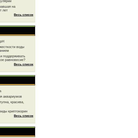
пулярии
павшая на
т лет
Весь список
 рН
жесткоcти воды
анием
 и поддерживать
кое равновесие?
Весь список
a
ля аквариумов
тупна, красива,
виды криптокорин
Весь список