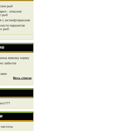
езни рыб
диоз - опасное
е рыб
ся с ихтиофтириозом
ности паразитов
х рыб
ие
мена живому корму
но забытое
 сами
Весь список
чего???
и
 чистоты