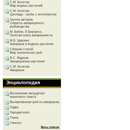
С.М. Кочетов.
Мир водных растений
С.М. Кочетов.
Цихлиды - рыбы с интеллектом
Группа авторов.
Секреты аквариумного
рыбоводства
М. Бейли, П.Бергресс.
Золотая книга аквариумиста
М.Б. Цирлинг.
Аквариум и водные растения
Сборник статей.
Мир тропических рыб
В.С. Жданов.
Аквариумные растения
С.М. Кочетов.
Аквариум
Энциклопедия
Воспаление желудочно-
кишечного тракта
Вылавливание рыб из аквариума
Гидра
Гиродактилез
Глина
Глюгеоз
Весь список