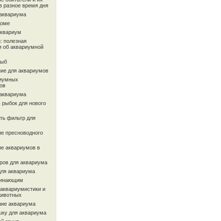
в разное время дня
 аквариума
доме
аквариум
: полезная
 об аквариумной
рыб
ие для аквариумов
иумных
ов
 аквариума
 рыбок для нового
ть фильтр для
ие пресноводного
ие аквариумов в
ров для аквариума
для аквариума
чинающим
 аквариумистики и
животных
ие аквариума
шку для аквариума