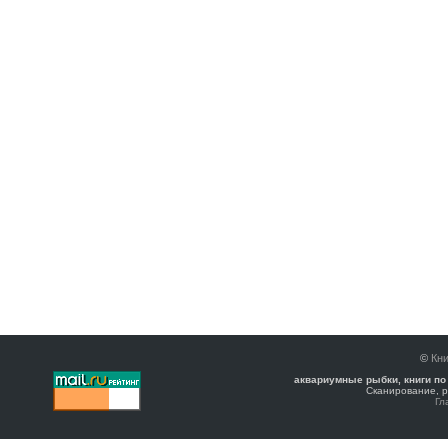
©
Кни
аквариумные рыбки, книги по
Сканирование, р
Гл