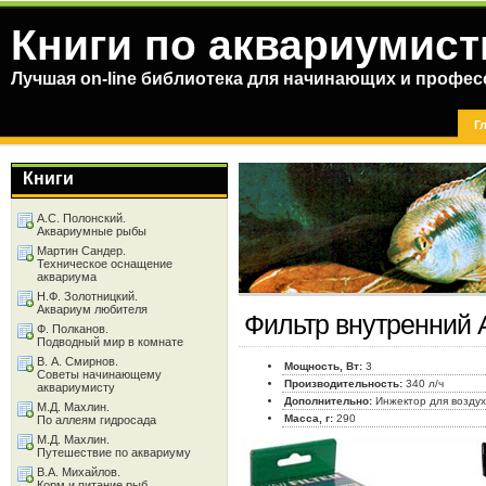
Книги по аквариумист
Лучшая on-line библиотека для начинающих и профес
Г
Книги
А.С. Полонский.
Аквариумные рыбы
Мартин Сандер.
Техническое оснащение
аквариума
Н.Ф. Золотницкий.
Аквариум любителя
Фильтр внутренний 
Ф. Полканов.
Подводный мир в комнате
В. А. Смирнов.
Мощность, Вт:
3
Советы начинающему
Производительность:
340 л/ч
аквариумисту
Дополнительно:
Инжектор для возду
М.Д. Махлин.
Масса, г:
290
По аллеям гидросада
М.Д. Махлин.
Путешествие по аквариуму
В.А. Михайлов.
Корм и питание рыб