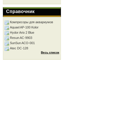
Справочник
Компресоры для аквариумов
Aquael AP-100 Kolor
Hydor Ario 2 Blue
Resun AC-9903
SunSun ACO-001
Atec DC-128
Весь список