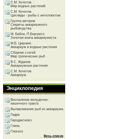
С.М. Кочетов.
Мир водных растений
С.М. Кочетов.
Цихлиды - рыбы с интеллектом
Группа авторов.
Секреты аквариумного
рыбоводства
М. Бейли, П.Бергресс.
Золотая книга аквариумиста
М.Б. Цирлинг.
Аквариум и водные растения
Сборник статей.
Мир тропических рыб
В.С. Жданов.
Аквариумные растения
С.М. Кочетов.
Аквариум
Энциклопедия
Воспаление желудочно-
кишечного тракта
Вылавливание рыб из аквариума
Гидра
Гиродактилез
Глина
Глюгеоз
Весь список