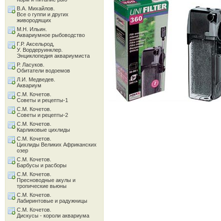
В.А. Михайлов.
Все о гуппи и других
живородящих
М.Н. Ильин.
Аквариумное рыбоводство
Г.Р. Аксельрод,
У. Вордеруинклер.
Энциклопедия аквариумиста
Р. Ласуков.
Обитатели водоемов
Л.И. Медведев.
Аквариум
С.М. Кочетов.
Советы и рецепты-1
С.М. Кочетов.
Советы и рецепты-2
С.М. Кочетов.
Карликовые цихлиды
С.М. Кочетов.
Цихлиды Великих Африканских
озер
С.М. Кочетов.
Барбусы и расборы
С.М. Кочетов.
Пресноводные акулы и
тропические вьюны
С.М. Кочетов.
Лабиринтовые и радужницы
С.М. Кочетов.
Дискусы - короли аквариума