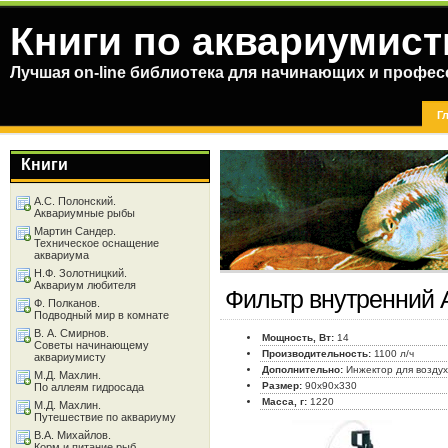
Книги по аквариумист
Лучшая on-line библиотека для начинающих и профес
Г
Книги
А.С. Полонский.
Аквариумные рыбы
Мартин Сандер.
Техническое оснащение
аквариума
Н.Ф. Золотницкий.
Аквариум любителя
Фильтр внутренний 
Ф. Полканов.
Подводный мир в комнате
В. А. Смирнов.
Мощность, Вт:
14
Советы начинающему
Производительность:
1100 л/ч
аквариумисту
Дополнительно:
Инжектор для возду
М.Д. Махлин.
Размер:
90x90x330
По аллеям гидросада
Масса, г:
1220
М.Д. Махлин.
Путешествие по аквариуму
В.А. Михайлов.
Корм и питание рыб