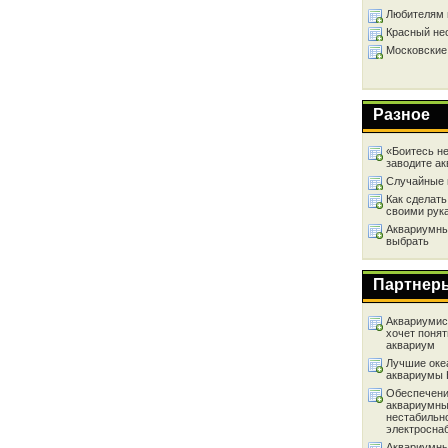
Любителям 
Красный не
Московские
Разное
«Боитесь не
заводите а
Случайные 
Как сделать
своими рук
Аквариумный
выбрать
Партнер
Аквариумист
хочет понят
аквариум
Лучшие оке
аквариумы
Обеспечени
аквариумны
нестабильн
электросна
Аквариумны