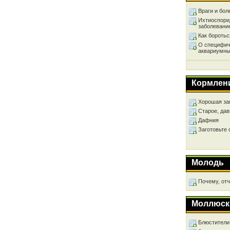
Враги и бол
Ихтиоспори
заболевани
Как бороть
О специфич
аквариумны
Кормлен
Хорошая за
Старое, дав
Дафния
Заготовьте
Молодь
Почему, от
Моллюск
Блюстители