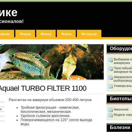
ике
сионалов!
лавная
Форум
Флора
Фауна
Интерьер
Оборудо
Выбираем к
аквариума
Простейший
аквариум-б
Аквариумно
рыборазвод
Универсаль
Aquael TURBO FILTER 1100
Биотопы
Рассчитан на аквариум объемом 200-400 литров.
Тройная фильтрация - химическая,
ха
Амазония
биологическая, механическая.
Модель кор
Удобное съёмное крепление.
Поворачивающеяся на 120° сопло выхода
воды.
Болезни