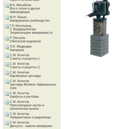
В.А. Михайлов.
Все о гуппи и других
живородящих
М.Н. Ильин.
Аквариумное рыбоводство
Г.Р. Аксельрод,
У. Вордеруинклер.
Энциклопедия аквариумиста
Р. Ласуков.
Обитатели водоемов
Л.И. Медведев.
Аквариум
С.М. Кочетов.
Советы и рецепты-1
С.М. Кочетов.
Советы и рецепты-2
С.М. Кочетов.
Карликовые цихлиды
С.М. Кочетов.
Цихлиды Великих Африканских
озер
С.М. Кочетов.
Барбусы и расборы
С.М. Кочетов.
Пресноводные акулы и
тропические вьюны
С.М. Кочетов.
Лабиринтовые и радужницы
С.М. Кочетов.
Дискусы - короли аквариума