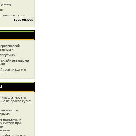
цихлид
он
 вуалевые гуппи
Весь список
приятностей -
квариум»
попутчики
 дизайн аквариума
ами
 грунт и как его
ы
ика для тех, кто
ь, а не просто купить
анариумы и
 Крыма
е надежности
х систем при
ом
бжении
е обитатели и их