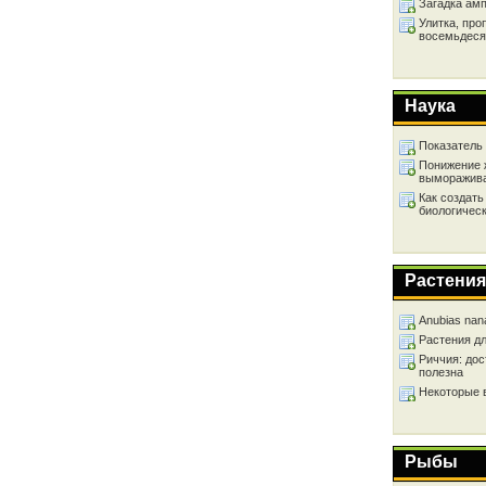
Загадка ам
Улитка, про
восемьдеся
Наука
Показатель
Понижение 
выморажив
Как создать
биологичес
Растения
Anubias nan
Растения д
Риччия: дос
полезна
Некоторые 
Рыбы