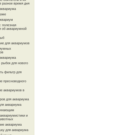
в разное время дня
 аквариума
доме
аквариум
: полезная
 об аквариумной
рыб
ие для аквариумов
иумных
ов
 аквариума
 рыбок для нового
ть фильтр для
ие пресноводного
ие аквариумов в
ров для аквариума
для аквариума
чинающим
 аквариумистики и
животных
ие аквариума
шку для аквариума