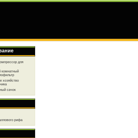
вание
омпрессор для
 комнатный
иофильтр
е хозяйство
чика
ный сачок
аллового рифа