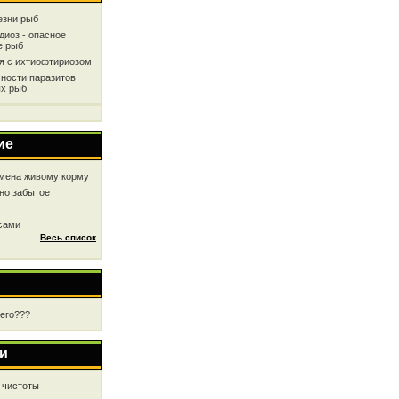
езни рыб
диоз - опасное
е рыб
ся с ихтиофтириозом
ности паразитов
х рыб
ие
мена живому корму
но забытое
 сами
Весь список
чего???
и
 чистоты