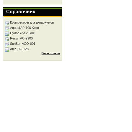
Справочник
Компресоры для аквариумов
Aquael AP-100 Kolor
Hydor Ario 2 Blue
Resun AC-9903
SunSun ACO-001
Atec DC-128
Весь список