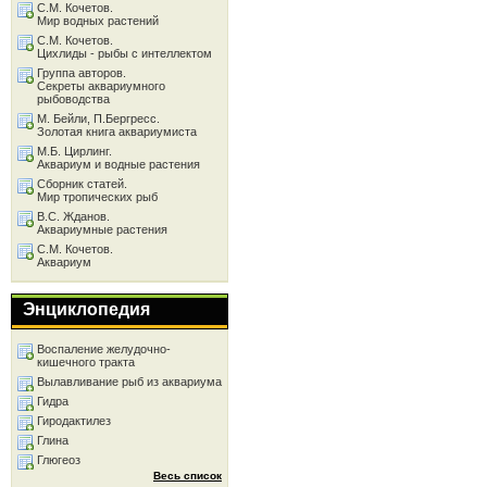
С.М. Кочетов.
Мир водных растений
С.М. Кочетов.
Цихлиды - рыбы с интеллектом
Группа авторов.
Секреты аквариумного
рыбоводства
М. Бейли, П.Бергресс.
Золотая книга аквариумиста
М.Б. Цирлинг.
Аквариум и водные растения
Сборник статей.
Мир тропических рыб
В.С. Жданов.
Аквариумные растения
С.М. Кочетов.
Аквариум
Энциклопедия
Воспаление желудочно-
кишечного тракта
Вылавливание рыб из аквариума
Гидра
Гиродактилез
Глина
Глюгеоз
Весь список