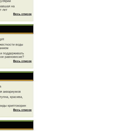
пулярии
павшая на
т лет
Весь список
 рН
жесткоcти воды
анием
 и поддерживать
кое равновесие?
Весь список
a
ля аквариумов
тупна, красива,
виды криптокорин
Весь список