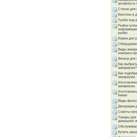
активность 
Стекло для
Биотопы в 
Тумба под 
Рыбка гуппи
информация
рыбке
Корма для 
Оборудован
Виды аквар
компрессор
Фильтр для
Как выбрать
аквариума?
Как подобра
аквариума
Изготовлен
аквариума
Изготовлен
Киеве
Виды фильт
Декорации 
Советы на
Товары для
домашних 
Обслуживан
Купить кры