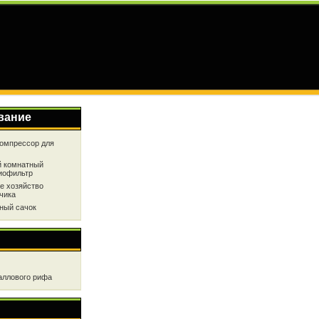
вание
омпрессор для
 комнатный
иофильтр
е хозяйство
чика
ный сачок
аллового рифа