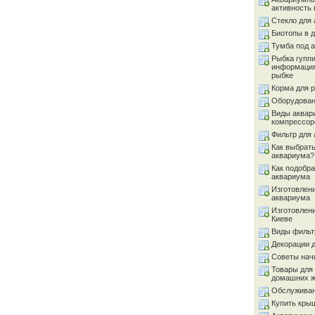
активность 
Стекло для
Биотопы в 
Тумба под 
Рыбка гуппи
информация
рыбке
Корма для 
Оборудован
Виды аквар
компрессор
Фильтр для
Как выбрать
аквариума?
Как подобра
аквариума
Изготовлен
аквариума
Изготовлен
Киеве
Виды фильт
Декорации 
Советы на
Товары для
домашних 
Обслуживан
Купить кры