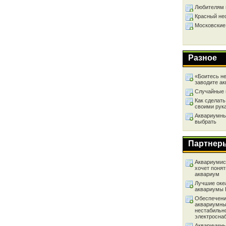
Любителям 
Красный не
Московские
Разное
«Боитесь не
заводите а
Случайные 
Как сделать
своими рук
Аквариумный
выбрать
Партнер
Аквариумист
хочет понят
аквариум
Лучшие оке
аквариумы
Обеспечени
аквариумны
нестабильн
электросна
Аквариумны