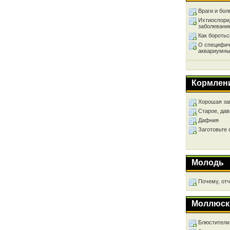
Враги и бол
Ихтиоспори
заболевани
Как бороть
О специфич
аквариумны
Кормлен
Хорошая за
Старое, дав
Дафния
Заготовьте
Молодь
Почему, от
Моллюск
Блюстители