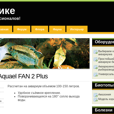
ике
сионалов!
лавная
Форум
Флора
Фауна
Интерьер
Оборудо
Выбираем к
аквариума
Простейший
аквариум-б
Аквариумно
рыборазвод
Универсаль
Aquael FAN 2 Plus
Биотопы
Рассчитан на аквариум объемом 100-150 литров.
Удобное съёмное крепление.
Амазония
Поворачивающеяся на 180° сопло выхода
Модель кор
воды.
ха
Болезни