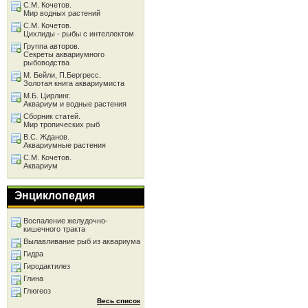
С.М. Кочетов.
Мир водных растений
С.М. Кочетов.
Цихлиды - рыбы с интеллектом
Группа авторов.
Секреты аквариумного
рыбоводства
М. Бейли, П.Бергресс.
Золотая книга аквариумиста
М.Б. Цирлинг.
Аквариум и водные растения
Сборник статей.
Мир тропических рыб
В.С. Жданов.
Аквариумные растения
С.М. Кочетов.
Аквариум
Энциклопедия
Воспаление желудочно-
кишечного тракта
Вылавливание рыб из аквариума
Гидра
Гиродактилез
Глина
Глюгеоз
Весь список