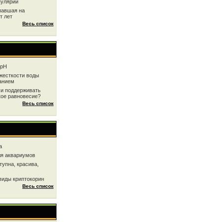
пулярии
павшая на
т лет
Весь список
 рН
жесткоcти воды
анием
 и поддерживать
кое равновесие?
Весь список
a
ля аквариумов
тупна, красива,
виды криптокорин
Весь список