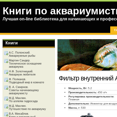
Книги по аквариумист
Лучшая on-line библиотека для начинающих и профес
Г
Книги
А.С. Полонский.
Аквариумные рыбы
Мартин Сандер.
Техническое оснащение
аквариума
Н.Ф. Золотницкий.
Аквариум любителя
Фильтр внутренний 
Ф. Полканов.
Подводный мир в комнате
В. А. Смирнов.
Мощность, Вт:
5,2
Советы начинающему
Производительность:
450 л/ч
аквариумисту
Регулировка производительности:
М.Д. Махлин.
Плавная
По аллеям гидросада
Дополнительно:
Инжектор для возду
М.Д. Махлин.
Масса, г:
530
Путешествие по аквариуму
В.А. Михайлов.
Корм и питание рыб