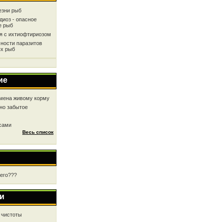
езни рыб
диоз - опасное
е рыб
ся с ихтиофтириозом
ности паразитов
х рыб
ие
мена живому корму
но забытое
 сами
Весь список
чего???
и
 чистоты