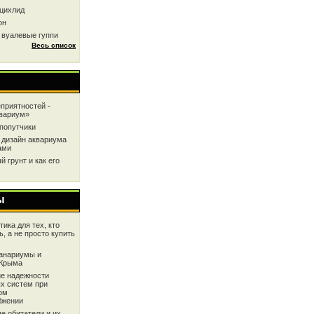
цихлид
он
 вуалевые гуппи
Весь список
приятностей -
квариум»
попутчики
 дизайн аквариума
ами
 грунт и как его
ы
ика для тех, кто
ь, а не просто купить
анариумы и
 Крыма
е надежности
х систем при
ом
бжении
е обитатели и их