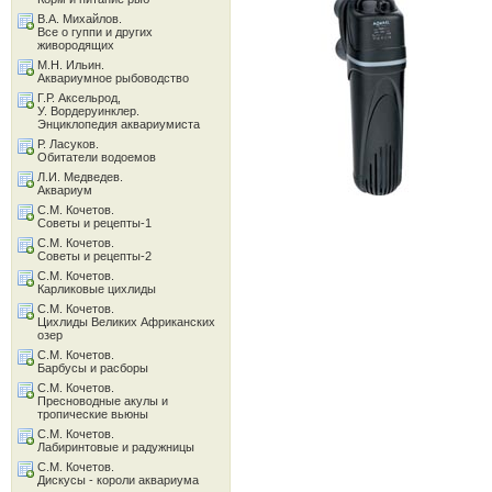
В.А. Михайлов.
Все о гуппи и других
живородящих
М.Н. Ильин.
Аквариумное рыбоводство
Г.Р. Аксельрод,
У. Вордеруинклер.
Энциклопедия аквариумиста
Р. Ласуков.
Обитатели водоемов
Л.И. Медведев.
Аквариум
С.М. Кочетов.
Советы и рецепты-1
С.М. Кочетов.
Советы и рецепты-2
С.М. Кочетов.
Карликовые цихлиды
С.М. Кочетов.
Цихлиды Великих Африканских
озер
С.М. Кочетов.
Барбусы и расборы
С.М. Кочетов.
Пресноводные акулы и
тропические вьюны
С.М. Кочетов.
Лабиринтовые и радужницы
С.М. Кочетов.
Дискусы - короли аквариума