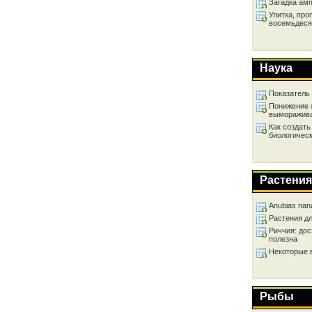
Загадка ам
Улитка, про
восемьдеся
Наука
Показатель
Понижение 
выморажив
Как создать
биологичес
Растения
Anubias nan
Растения д
Риччия: дос
полезна
Некоторые 
Рыбы