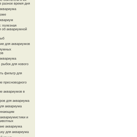
в разное время дня
 аквариума
доме
аквариум
: полезная
 об аквариумной
рыб
ие для аквариумов
иумных
ов
 аквариума
 рыбок для нового
ть фильтр для
ие пресноводного
ие аквариумов в
ров для аквариума
для аквариума
чинающим
 аквариумистики и
животных
ие аквариума
шку для аквариума