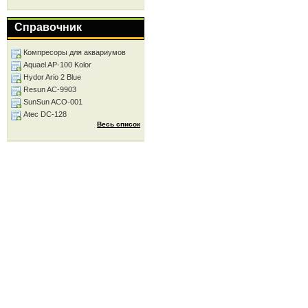
Справочник
Компресоры для аквариумов
Aquael AP-100 Kolor
Hydor Ario 2 Blue
Resun AC-9903
SunSun ACO-001
Atec DC-128
Весь список