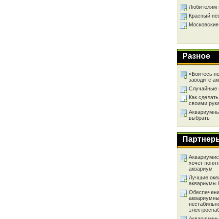
Любителям 
Красный не
Московские
Разное
«Боитесь не
заводите а
Случайные 
Как сделать
своими рук
Аквариумный
выбрать
Партнер
Аквариумист
хочет понят
аквариум
Лучшие оке
аквариумы
Обеспечени
аквариумны
нестабильн
электросна
Аквариумны