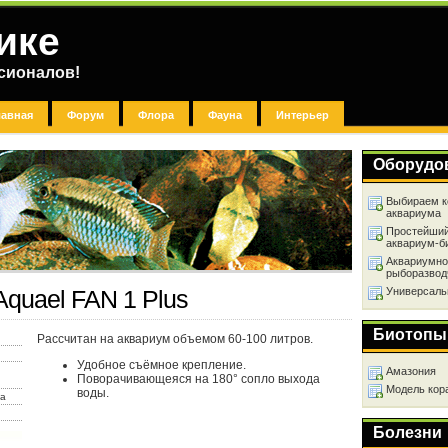
ике
сионалов!
лавная
Форум
Флора
Фауна
Интерьер
Оборудо
Выбираем к
аквариума
Простейший
аквариум-б
Аквариумно
рыборазвод
Универсаль
Aquael FAN 1 Plus
Биотопы
Рассчитан на аквариум объемом 60-100 литров.
Удобное съёмное крепление.
Амазония
Поворачивающеяся на 180° сопло выхода
Модель кор
воды.
ха
Болезни