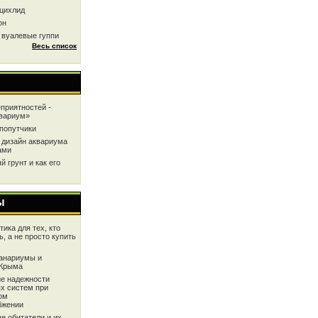
цихлид
он
 вуалевые гуппи
Весь список
приятностей -
квариум»
попутчики
 дизайн аквариума
ами
 грунт и как его
ы
ика для тех, кто
ь, а не просто купить
анариумы и
 Крыма
е надежности
х систем при
ом
бжении
е обитатели и их