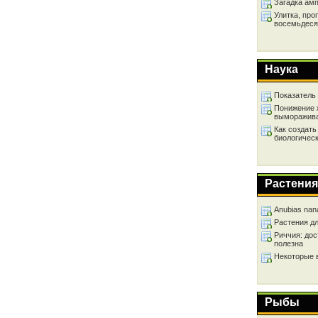
Загадка ам
Улитка, про
восемьдеся
Наука
Показатель
Понижение 
выморажив
Как создать
биологичес
Растения
Anubias nan
Растения д
Риччия: дос
полезна
Некоторые 
Рыбы