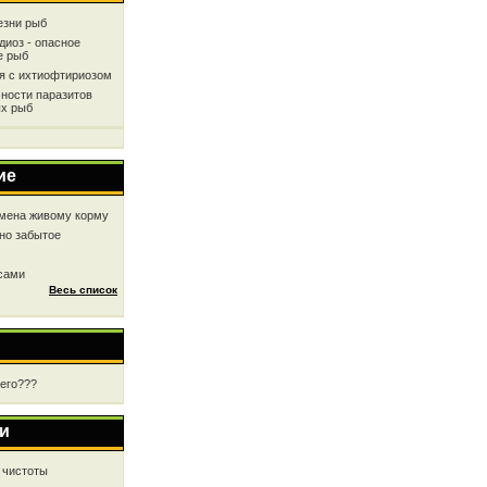
езни рыб
диоз - опасное
е рыб
ся с ихтиофтириозом
ности паразитов
х рыб
ие
мена живому корму
но забытое
 сами
Весь список
чего???
и
 чистоты