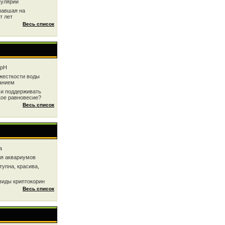
пулярии
павшая на
т лет
Весь список
 рН
жесткоcти воды
анием
 и поддерживать
кое равновесие?
Весь список
a
ля аквариумов
тупна, красива,
виды криптокорин
Весь список