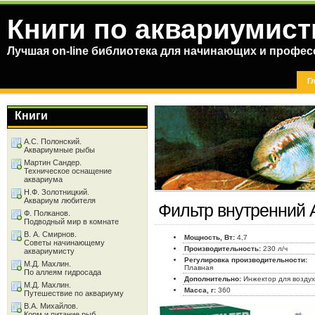
Книги по аквариумист
Лучшая on-line библиотека для начинающих и профес
Г
Книги
А.С. Полонский.
Аквариумные рыбы
Мартин Сандер.
Техническое оснащение
аквариума
Н.Ф. Золотницкий.
Аквариум любителя
Фильтр внутренний 
Ф. Полканов.
Подводный мир в комнате
В. А. Смирнов.
Мощность, Вт:
4,7
Советы начинающему
Производительность:
230 л/ч
аквариумисту
Регулировка производительности:
М.Д. Махлин.
Плавная
По аллеям гидросада
Дополнительно:
Инжектор для возду
М.Д. Махлин.
Масса, г:
360
Путешествие по аквариуму
В.А. Михайлов.
Корм и питание рыб