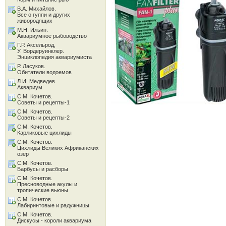
В.А. Михайлов.
Все о гуппи и других
живородящих
М.Н. Ильин.
Аквариумное рыбоводство
Г.Р. Аксельрод,
У. Вордеруинклер.
Энциклопедия аквариумиста
Р. Ласуков.
Обитатели водоемов
Л.И. Медведев.
Аквариум
С.М. Кочетов.
Советы и рецепты-1
С.М. Кочетов.
Советы и рецепты-2
С.М. Кочетов.
Карликовые цихлиды
С.М. Кочетов.
Цихлиды Великих Африканских
озер
С.М. Кочетов.
Барбусы и расборы
С.М. Кочетов.
Пресноводные акулы и
тропические вьюны
С.М. Кочетов.
Лабиринтовые и радужницы
С.М. Кочетов.
Дискусы - короли аквариума