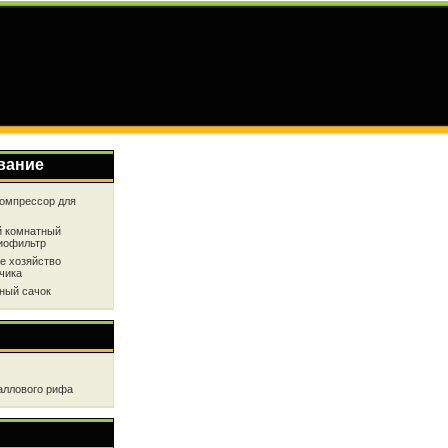
вание
омпрессор для
 комнатный
иофильтр
е хозяйство
чика
ный сачок
аллового рифа