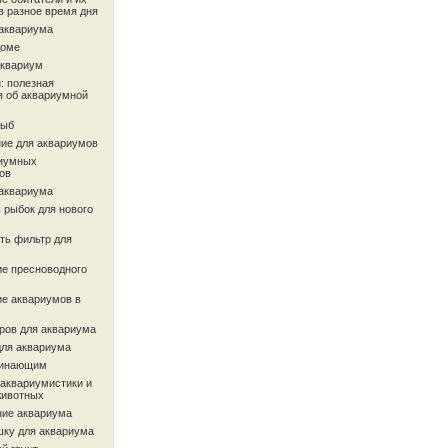
в разное время дня
 аквариума
доме
аквариум
: полезная
 об аквариумной
рыб
ие для аквариумов
иумных
ов
 аквариума
 рыбок для нового
ть фильтр для
ие пресноводного
ие аквариумов в
ров для аквариума
для аквариума
чинающим
 аквариумистики и
животных
ие аквариума
шку для аквариума