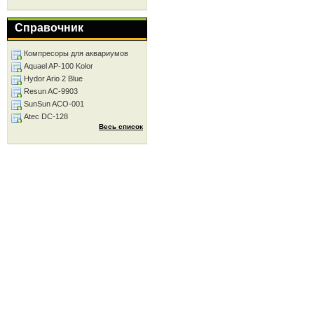
Справочник
Компресоры для аквариумов
Aquael AP-100 Kolor
Hydor Ario 2 Blue
Resun AC-9903
SunSun ACO-001
Atec DC-128
Весь список