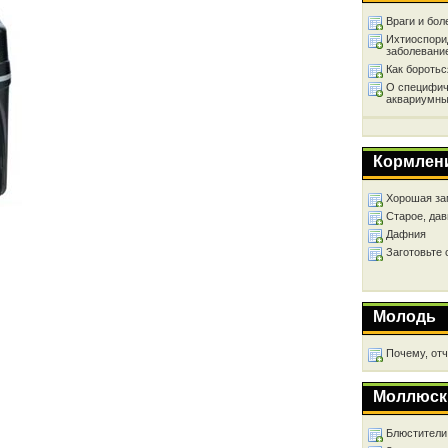
Враги и бол
Ихтиоспори
заболевани
Как бороть
О специфич
аквариумны
Кормлен
Хорошая за
Старое, дав
Дафния
Заготовьте
Молодь
Почему, от
Моллюск
Блюстители