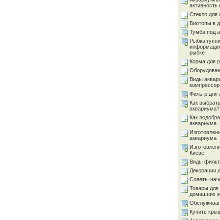
активность 
Стекло для
Биотопы в 
Тумба под 
Рыбка гуппи
информация
рыбке
Корма для 
Оборудован
Виды аквар
компрессор
Фильтр для
Как выбрать
аквариума?
Как подобра
аквариума
Изготовлен
аквариума
Изготовлен
Киеве
Виды фильт
Декорации 
Советы на
Товары для
домашних 
Обслуживан
Купить кры