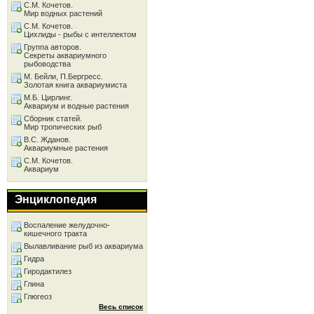
С.М. Кочетов.
Мир водных растений
С.М. Кочетов.
Цихлиды - рыбы с интеллектом
Группа авторов.
Секреты аквариумного
рыбоводства
М. Бейли, П.Бергресс.
Золотая книга аквариумиста
М.Б. Цирлинг.
Аквариум и водные растения
Сборник статей.
Мир тропических рыб
В.С. Жданов.
Аквариумные растения
С.М. Кочетов.
Аквариум
Энциклопедия
Воспаление желудочно-
кишечного тракта
Вылавливание рыб из аквариума
Гидра
Гиродактилез
Глина
Глюгеоз
Весь список