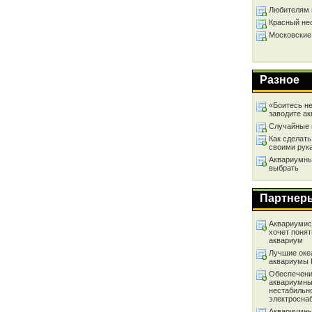
Любителям 
Красный не
Московские
Разное
«Боитесь не
заводите а
Случайные 
Как сделать
своими рук
Аквариумный
выбрать
Партнер
Аквариумист
хочет понят
аквариум
Лучшие оке
аквариумы
Обеспечени
аквариумны
нестабильн
электросна
Аквариумны