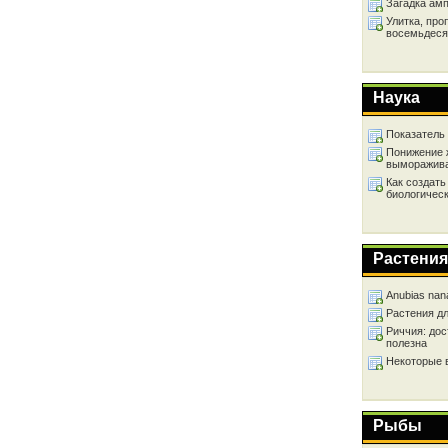
Загадка ам
Улитка, про
восемьдеся
Наука
Показатель
Понижение 
выморажив
Как создать
биологичес
Растения
Anubias nan
Растения д
Риччия: дос
полезна
Некоторые 
Рыбы