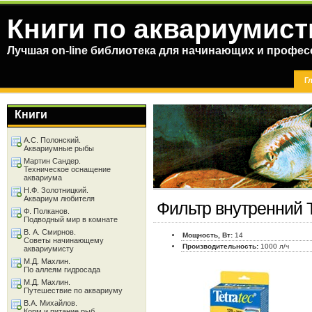
Книги по аквариумист
Лучшая on-line библиотека для начинающих и профес
Г
Книги
А.С. Полонский.
Аквариумные рыбы
Мартин Сандер.
Техническое оснащение
аквариума
Н.Ф. Золотницкий.
Аквариум любителя
Фильтр внутренний T
Ф. Полканов.
Подводный мир в комнате
В. А. Смирнов.
Мощность, Вт:
14
Советы начинающему
Производительность:
1000 л/ч
аквариумисту
М.Д. Махлин.
По аллеям гидросада
М.Д. Махлин.
Путешествие по аквариуму
В.А. Михайлов.
Корм и питание рыб