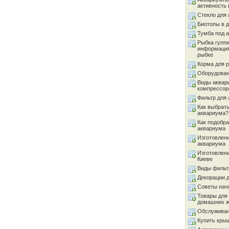
активность 
Стекло для
Биотопы в 
Тумба под 
Рыбка гуппи
информация
рыбке
Корма для 
Оборудован
Виды аквар
компрессор
Фильтр для
Как выбрать
аквариума?
Как подобра
аквариума
Изготовлен
аквариума
Изготовлен
Киеве
Виды фильт
Декорации 
Советы на
Товары для
домашних 
Обслуживан
Купить кры