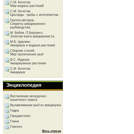
С.М. Кочетов.
Мир водных растений
С.М. Кочетов.
Цихлиды - рыбы с интеллектом
Группа авторов.
Секреты аквариумного
рыбоводства
М. Бейли, П.Бергресс.
Золотая книга аквариумиста
М.Б. Цирлинг.
Аквариум и водные растения
Сборник статей.
Мир тропических рыб
В.С. Жданов.
Аквариумные растения
С.М. Кочетов.
Аквариум
Энциклопедия
Воспаление желудочно-
кишечного тракта
Вылавливание рыб из аквариума
Гидра
Гиродактилез
Глина
Глюгеоз
Весь список