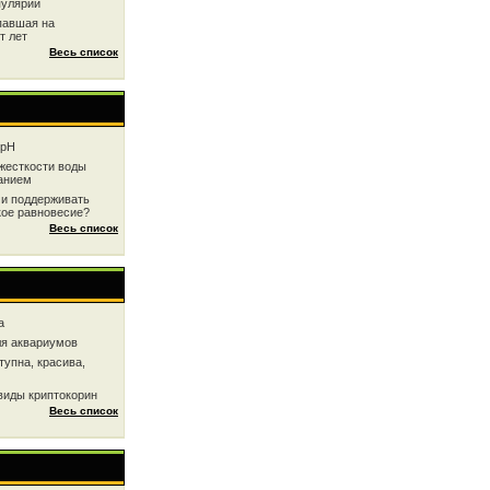
пулярии
павшая на
т лет
Весь список
 рН
жесткоcти воды
анием
 и поддерживать
кое равновесие?
Весь список
a
ля аквариумов
тупна, красива,
виды криптокорин
Весь список