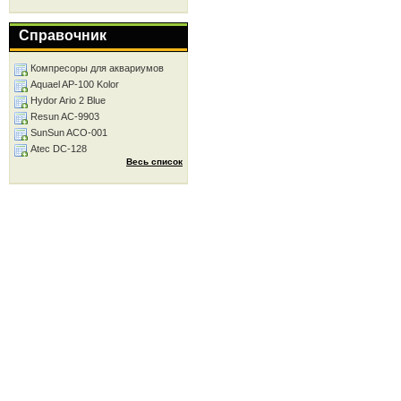
Справочник
Компресоры для аквариумов
Aquael AP-100 Kolor
Hydor Ario 2 Blue
Resun AC-9903
SunSun ACO-001
Atec DC-128
Весь список