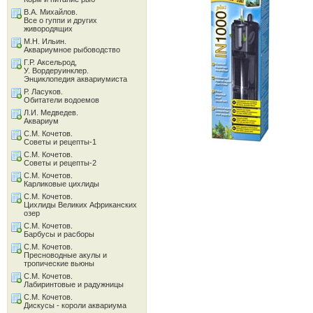
В.А. Михайлов.
Все о гуппи и других
живородящих
М.Н. Ильин.
Аквариумное рыбоводство
Г.Р. Аксельрод,
У. Вордеруинклер.
Энциклопедия аквариумиста
Р. Ласуков.
Обитатели водоемов
Л.И. Медведев.
Аквариум
С.М. Кочетов.
Советы и рецепты-1
С.М. Кочетов.
Советы и рецепты-2
С.М. Кочетов.
Карликовые цихлиды
С.М. Кочетов.
Цихлиды Великих Африканских
озер
С.М. Кочетов.
Барбусы и расборы
С.М. Кочетов.
Пресноводные акулы и
тропические вьюны
С.М. Кочетов.
Лабиринтовые и радужницы
С.М. Кочетов.
Дискусы - короли аквариума