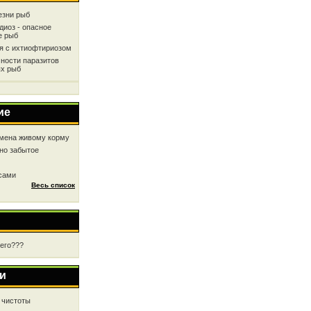
езни рыб
диоз - опасное
е рыб
ся с ихтиофтириозом
ности паразитов
х рыб
ие
мена живому корму
но забытое
 сами
Весь список
чего???
и
 чистоты