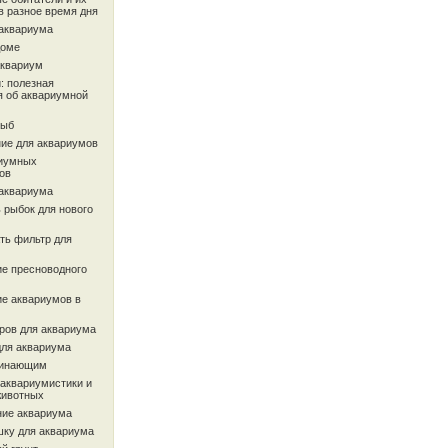
в разное время дня
 аквариума
доме
аквариум
: полезная
 об аквариумной
рыб
ие для аквариумов
иумных
ов
 аквариума
 рыбок для нового
ть фильтр для
ие пресноводного
ие аквариумов в
ров для аквариума
для аквариума
чинающим
 аквариумистики и
животных
ие аквариума
шку для аквариума