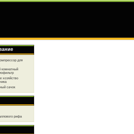
вание
омпрессор для
 комнатный
иофильтр
е хозяйство
чика
ный сачок
аллового рифа