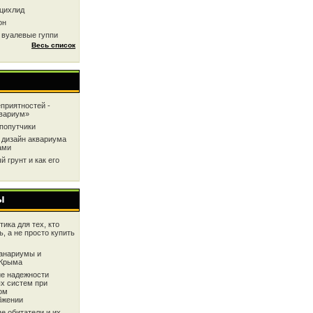
цихлид
он
 вуалевые гуппи
Весь список
приятностей -
квариум»
попутчики
 дизайн аквариума
ами
 грунт и как его
ы
ика для тех, кто
ь, а не просто купить
анариумы и
 Крыма
е надежности
х систем при
ом
бжении
е обитатели и их