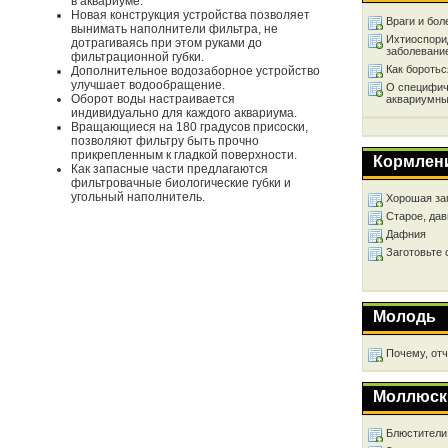
в аквариуме.
Новая конструкция устройства позволяет
Враги и бол
вынимать наполнители фильтра, не
Ихтиоспори
дотрагиваясь при этом руками до
заболевани
фильтрационной губки.
Как бороть
Дополнительное водозаборное устройство
улучшает водообращение.
О специфич
Оборот воды настраивается
аквариумны
индивидуально для каждого аквариума.
Вращающиеся на 180 градусов присоски,
позволяют фильтру быть прочно
прикрепленным к гладкой поверхности.
Кормлен
Как запасные части предлагаются
фильтровачные биологические губки и
угольный наполнитель.
Хорошая за
Старое, дав
Дафния
Заготовьте
Молодь
Почему, от
Моллюск
Блюстители