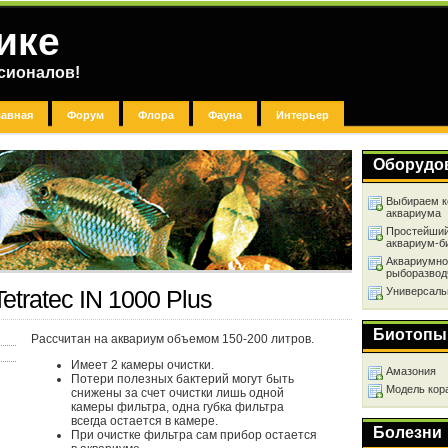
ике
сионалов!
лавная
Форум
Флора
Фауна
Интерьер
Оборудо
Выбираем к
аквариума
Простейший
аквариум-б
Аквариумно
рыборазвод
Универсаль
etratec IN 1000 Plus
Биотопы
Рассчитан на аквариум объемом 150-200 литров.
Имеет 2 камеры очистки.
Амазония
Потери полезных бактерий могут быть
Модель кор
снижены за счет очистки лишь одной
камеры фильтра, одна губка фильтра
всегда остается в камере.
Болезни
При очистке фильтра сам прибор остается