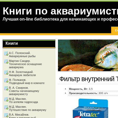
Книги по аквариумист
Лучшая on-line библиотека для начинающих и профес
Г
Книги
А.С. Полонский.
Аквариумные рыбы
Мартин Сандер.
Техническое оснащение
аквариума
Н.Ф. Золотницкий.
Аквариум любителя
Фильтр внутренний Te
Ф. Полканов.
Подводный мир в комнате
В. А. Смирнов.
Мощность, Вт:
3,5
Советы начинающему
Производительность:
300 л/ч
аквариумисту
М.Д. Махлин.
По аллеям гидросада
М.Д. Махлин.
Путешествие по аквариуму
В.А. Михайлов.
Корм и питание рыб