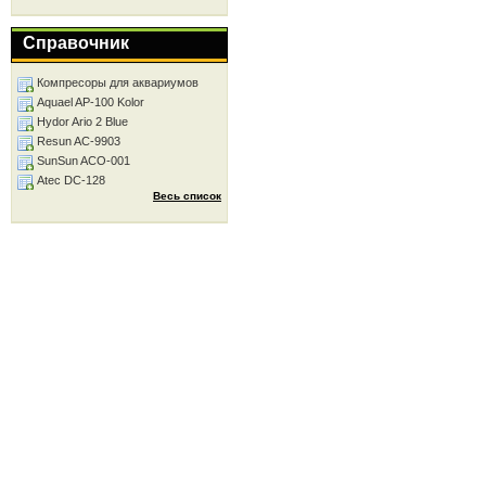
Справочник
Компресоры для аквариумов
Aquael AP-100 Kolor
Hydor Ario 2 Blue
Resun AC-9903
SunSun ACO-001
Atec DC-128
Весь список