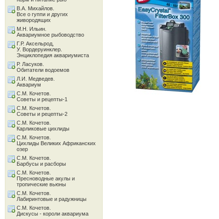
В.А. Михайлов.
Все о гуппи и других
живородящих
М.Н. Ильин.
Аквариумное рыбоводство
Г.Р. Аксельрод,
У. Вордеруинклер.
Энциклопедия аквариумиста
Р. Ласуков.
Обитатели водоемов
Л.И. Медведев.
Аквариум
С.М. Кочетов.
Советы и рецепты-1
С.М. Кочетов.
Советы и рецепты-2
С.М. Кочетов.
Карликовые цихлиды
С.М. Кочетов.
Цихлиды Великих Африканских
озер
С.М. Кочетов.
Барбусы и расборы
С.М. Кочетов.
Пресноводные акулы и
тропические вьюны
С.М. Кочетов.
Лабиринтовые и радужницы
С.М. Кочетов.
Дискусы - короли аквариума