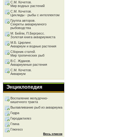
С.М. Кочетов.
Мир водных растений
С.М. Кочетов.
Цихлиды - рыбы с интеллектом
Группа авторов.
Секреты аквариумного
рыбоводства
М. Бейли, П.Бергресс.
Золотая книга аквариумиста
М.Б. Цирлинг.
Аквариум и водные растения
Сборник статей.
Мир тропических рыб
В.С. Жданов.
Аквариумные растения
С.М. Кочетов.
Аквариум
Энциклопедия
Воспаление желудочно-
кишечного тракта
Вылавливание рыб из аквариума
Гидра
Гиродактилез
Глина
Глюгеоз
Весь список