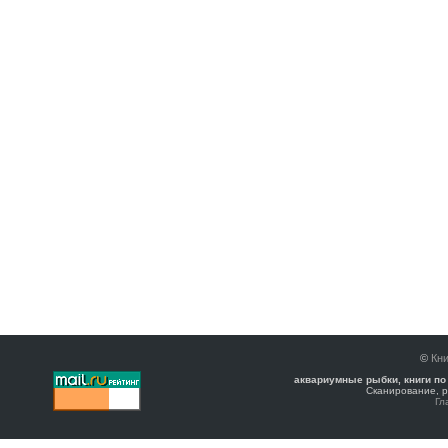
©
Кни
аквариумные рыбки, книги по
Сканирование, р
Гл