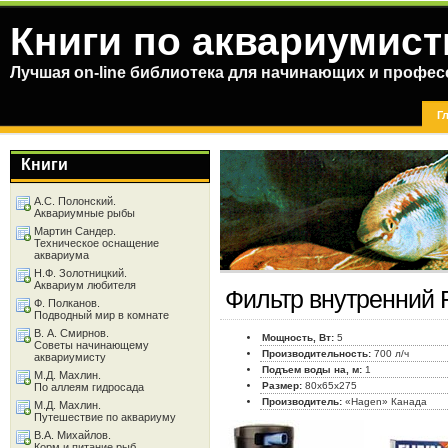
Книги по аквариумист
Лучшая on-line библиотека для начинающих и профес
Г
Книги
А.С. Полонский.
Аквариумные рыбы
Мартин Сандер.
Техническое оснащение
аквариума
Н.Ф. Золотницкий.
Аквариум любителя
Фильтр внутренний F
Ф. Полканов.
Подводный мир в комнате
В. А. Смирнов.
Мощность, Вт:
5
Советы начинающему
Производительность:
700 л/ч
аквариумисту
Подъем воды на, м:
1
М.Д. Махлин.
Размер:
80x65x275
По аллеям гидросада
Производитель:
«Hagen» Канада
М.Д. Махлин.
Путешествие по аквариуму
В.А. Михайлов.
Корм и питание рыб