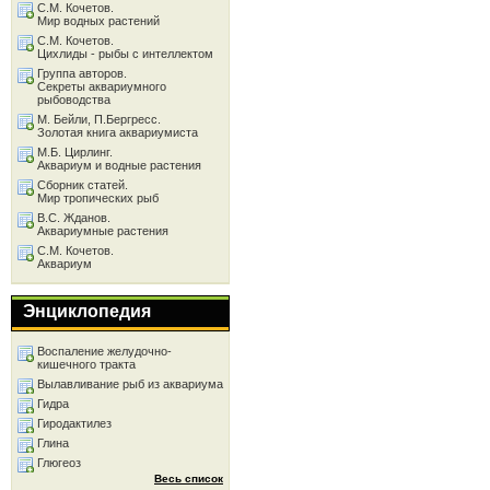
С.М. Кочетов.
Мир водных растений
С.М. Кочетов.
Цихлиды - рыбы с интеллектом
Группа авторов.
Секреты аквариумного
рыбоводства
М. Бейли, П.Бергресс.
Золотая книга аквариумиста
М.Б. Цирлинг.
Аквариум и водные растения
Сборник статей.
Мир тропических рыб
В.С. Жданов.
Аквариумные растения
С.М. Кочетов.
Аквариум
Энциклопедия
Воспаление желудочно-
кишечного тракта
Вылавливание рыб из аквариума
Гидра
Гиродактилез
Глина
Глюгеоз
Весь список