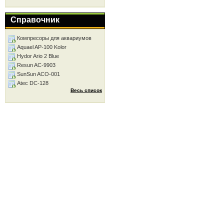
Справочник
Компресоры для аквариумов
Aquael AP-100 Kolor
Hydor Ario 2 Blue
Resun AC-9903
SunSun ACO-001
Atec DC-128
Весь список