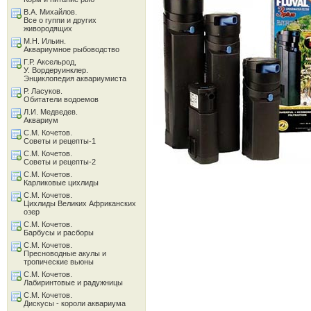
В.А. Михайлов.
Все о гуппи и других
живородящих
М.Н. Ильин.
Аквариумное рыбоводство
Г.Р. Аксельрод,
У. Вордеруинклер.
Энциклопедия аквариумиста
Р. Ласуков.
Обитатели водоемов
Л.И. Медведев.
Аквариум
С.М. Кочетов.
Советы и рецепты-1
С.М. Кочетов.
Советы и рецепты-2
С.М. Кочетов.
Карликовые цихлиды
С.М. Кочетов.
Цихлиды Великих Африканских
озер
С.М. Кочетов.
Барбусы и расборы
С.М. Кочетов.
Пресноводные акулы и
тропические вьюны
С.М. Кочетов.
Лабиринтовые и радужницы
С.М. Кочетов.
Дискусы - короли аквариума