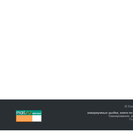
©
Кни
аквариумные рыбки, книги по
Сканирование, р
Гл