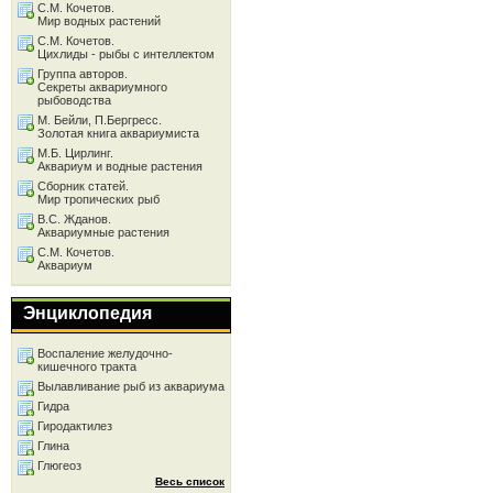
С.М. Кочетов.
Мир водных растений
С.М. Кочетов.
Цихлиды - рыбы с интеллектом
Группа авторов.
Секреты аквариумного
рыбоводства
М. Бейли, П.Бергресс.
Золотая книга аквариумиста
М.Б. Цирлинг.
Аквариум и водные растения
Сборник статей.
Мир тропических рыб
В.С. Жданов.
Аквариумные растения
С.М. Кочетов.
Аквариум
Энциклопедия
Воспаление желудочно-
кишечного тракта
Вылавливание рыб из аквариума
Гидра
Гиродактилез
Глина
Глюгеоз
Весь список