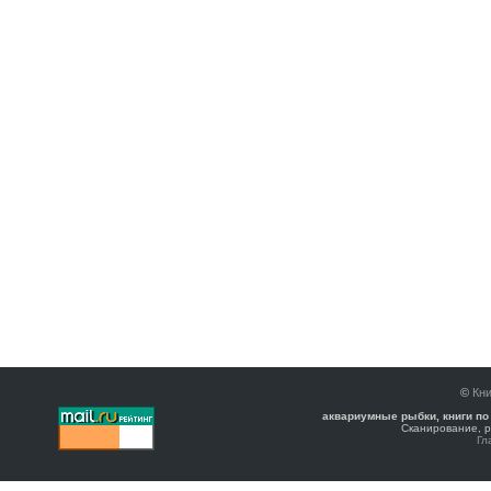
©
Кни
аквариумные рыбки, книги по
Сканирование, р
Гл