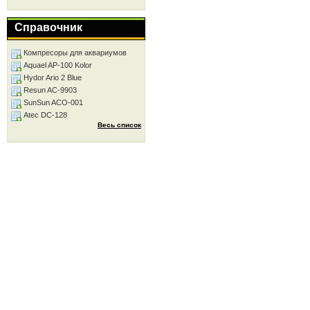
Справочник
Компресоры для аквариумов
Aquael AP-100 Kolor
Hydor Ario 2 Blue
Resun AC-9903
SunSun ACO-001
Atec DC-128
Весь список