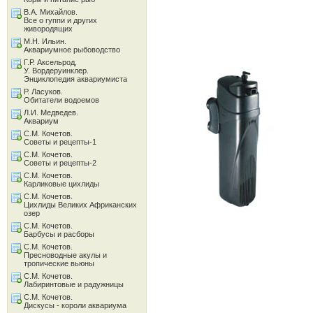
В.А. Михайлов.
Все о гуппи и других
живородящих
М.Н. Ильин.
Аквариумное рыбоводство
Г.Р. Аксельрод,
У. Вордеруинклер.
Энциклопедия аквариумиста
Р. Ласуков.
Обитатели водоемов
Л.И. Медведев.
Аквариум
С.М. Кочетов.
Советы и рецепты-1
С.М. Кочетов.
Советы и рецепты-2
С.М. Кочетов.
Карликовые цихлиды
С.М. Кочетов.
Цихлиды Великих Африканских
озер
С.М. Кочетов.
Барбусы и расборы
С.М. Кочетов.
Пресноводные акулы и
тропические вьюны
С.М. Кочетов.
Лабиринтовые и радужницы
С.М. Кочетов.
Дискусы - короли аквариума