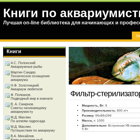
Книги по аквариумист
Лучшая on-line библиотека для начинающих и профес
Г
Книги
А.С. Полонский.
Аквариумные рыбы
Мартин Сандер.
Техническое оснащение
аквариума
Н.Ф. Золотницкий.
Аквариум любителя
Фильтр-стерилизато
Ф. Полканов.
Подводный мир в комнате
В. А. Смирнов.
Мощность, Вт:
8
Советы начинающему
Производительность:
800 л/ч
аквариумисту
Размер:
66x88x266
М.Д. Махлин.
Масса, г:
1000
По аллеям гидросада
Дополнительно:
Встроеная УВ-лампа
М.Д. Махлин.
5 Вт
Путешествие по аквариуму
В.А. Михайлов.
Корм и питание рыб