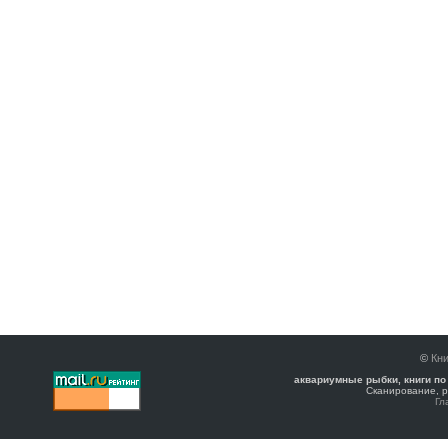
©
Кни
аквариумные рыбки, книги по
Сканирование, р
Гл