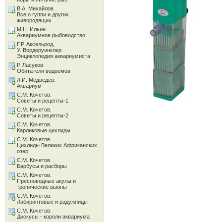
В.А. Михайлов.
Все о гуппи и других
живородящих
М.Н. Ильин.
Аквариумное рыбоводство
Г.Р. Аксельрод,
У. Вордеруинклер.
Энциклопедия аквариумиста
Р. Ласуков.
Обитатели водоемов
Л.И. Медведев.
Аквариум
С.М. Кочетов.
Советы и рецепты-1
С.М. Кочетов.
Советы и рецепты-2
С.М. Кочетов.
Карликовые цихлиды
С.М. Кочетов.
Цихлиды Великих Африканских
озер
С.М. Кочетов.
Барбусы и расборы
С.М. Кочетов.
Пресноводные акулы и
тропические вьюны
С.М. Кочетов.
Лабиринтовые и радужницы
С.М. Кочетов.
Дискусы - короли аквариума