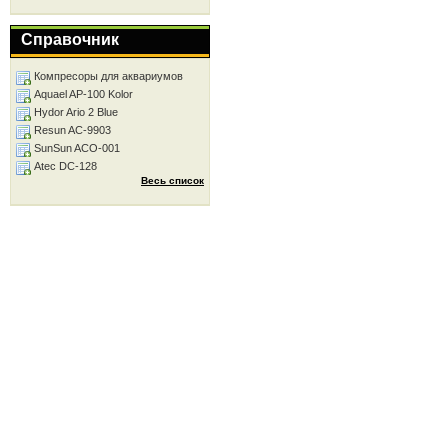
Справочник
Компресоры для аквариумов
Aquael AP-100 Kolor
Hydor Ario 2 Blue
Resun AC-9903
SunSun ACO-001
Atec DC-128
Весь список