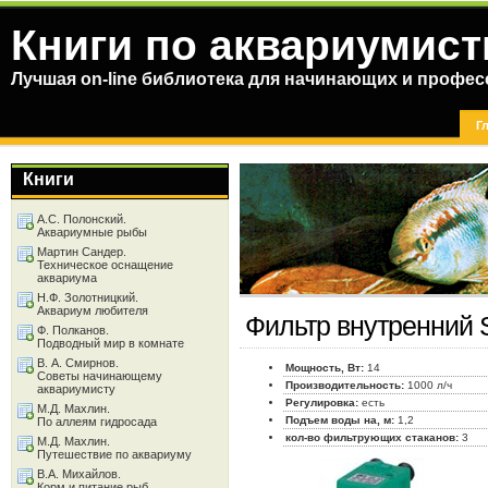
Книги по аквариумист
Лучшая on-line библиотека для начинающих и профес
Г
Книги
А.С. Полонский.
Аквариумные рыбы
Мартин Сандер.
Техническое оснащение
аквариума
Н.Ф. Золотницкий.
Аквариум любителя
Фильтр внутренний 
Ф. Полканов.
Подводный мир в комнате
В. А. Смирнов.
Мощность, Вт:
14
Советы начинающему
Производительность:
1000 л/ч
аквариумисту
Регулировка:
есть
М.Д. Махлин.
Подъем воды на, м:
1,2
По аллеям гидросада
кол-во фильтрующих стаканов:
3
М.Д. Махлин.
Путешествие по аквариуму
В.А. Михайлов.
Корм и питание рыб