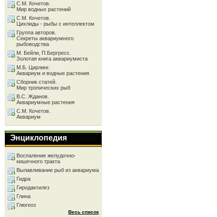
С.М. Кочетов.
Мир водных растений
С.М. Кочетов.
Цихлиды - рыбы с интеллектом
Группа авторов.
Секреты аквариумного
рыбоводства
М. Бейли, П.Бергресс.
Золотая книга аквариумиста
М.Б. Цирлинг.
Аквариум и водные растения
Сборник статей.
Мир тропических рыб
В.С. Жданов.
Аквариумные растения
С.М. Кочетов.
Аквариум
Энциклопедия
Воспаление желудочно-
кишечного тракта
Вылавливание рыб из аквариума
Гидра
Гиродактилез
Глина
Глюгеоз
Весь список