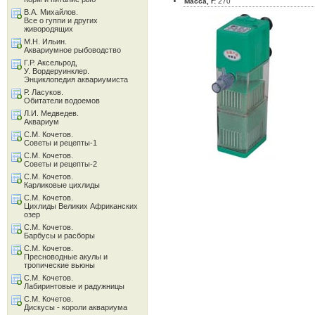
Масса, г:
270
В.А. Михайлов.
Все о гуппи и других
живородящих
М.Н. Ильин.
Аквариумное рыбоводство
Г.Р. Аксельрод,
У. Вордеруинклер.
Энциклопедия аквариумиста
Р. Ласуков.
Обитатели водоемов
Л.И. Медведев.
Аквариум
С.М. Кочетов.
Советы и рецепты-1
С.М. Кочетов.
Советы и рецепты-2
С.М. Кочетов.
Карликовые цихлиды
С.М. Кочетов.
Цихлиды Великих Африканских
озер
С.М. Кочетов.
Барбусы и расборы
С.М. Кочетов.
Пресноводные акулы и
тропические вьюны
С.М. Кочетов.
Лабиринтовые и радужницы
С.М. Кочетов.
Дискусы - короли аквариума