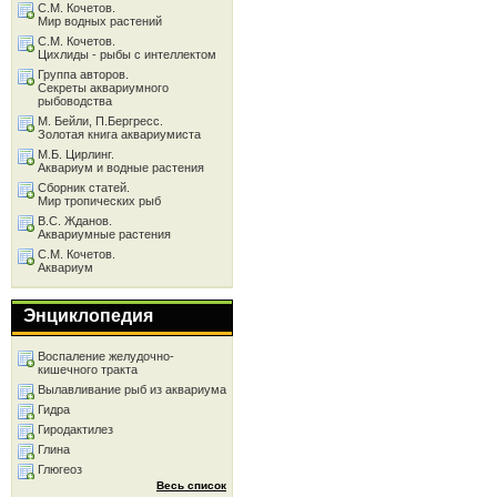
С.М. Кочетов.
Мир водных растений
С.М. Кочетов.
Цихлиды - рыбы с интеллектом
Группа авторов.
Секреты аквариумного
рыбоводства
М. Бейли, П.Бергресс.
Золотая книга аквариумиста
М.Б. Цирлинг.
Аквариум и водные растения
Сборник статей.
Мир тропических рыб
В.С. Жданов.
Аквариумные растения
С.М. Кочетов.
Аквариум
Энциклопедия
Воспаление желудочно-
кишечного тракта
Вылавливание рыб из аквариума
Гидра
Гиродактилез
Глина
Глюгеоз
Весь список