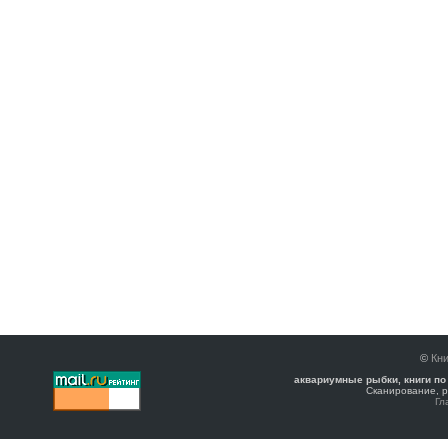
©
Кни
аквариумные рыбки, книги по
Сканирование, р
Гл