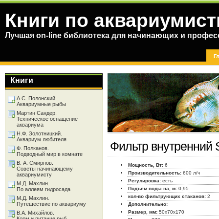
Книги по аквариумист
Лучшая on-line библиотека для начинающих и профес
Г
Книги
А.С. Полонский.
Аквариумные рыбы
Мартин Сандер.
Техническое оснащение
аквариума
Н.Ф. Золотницкий.
Аквариум любителя
Фильтр внутренний 
Ф. Полканов.
Подводный мир в комнате
В. А. Смирнов.
Мощность, Вт:
6
Советы начинающему
Производительность:
600 л/ч
аквариумисту
Регулировка:
есть
М.Д. Махлин.
Подъем воды на, м:
0,95
По аллеям гидросада
кол-во фильтрующих стаканов:
2
М.Д. Махлин.
Путешествие по аквариуму
Дополнительно:
Размер, мм:
50x70x170
В.А. Михайлов.
Корм и питание рыб