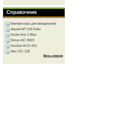
Справочник
Компресоры для аквариумов
Aquael AP-100 Kolor
Hydor Ario 2 Blue
Resun AC-9903
SunSun ACO-001
Atec DC-128
Весь список