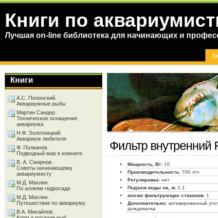
Книги по аквариумист
Лучшая on-line библиотека для начинающих и профес
Г
Книги
А.С. Полонский.
Аквариумные рыбы
Мартин Сандер.
Техническое оснащение
аквариума
Н.Ф. Золотницкий.
Аквариум любителя
Фильтр внутренний 
Ф. Полканов.
Подводный мир в комнате
В. А. Смирнов.
Мощность, Вт:
10
Советы начинающему
Производительность:
700 л/ч
аквариумисту
Регулировка:
нет
М.Д. Махлин.
Подъем воды на, м:
1,1
По аллеям гидросада
кол-во фильтрующих стаканов:
1
М.Д. Махлин.
Путешествие по аквариуму
Дополнительно:
активированный угол
дождевалка
В.А. Михайлов.
Корм и питание рыб