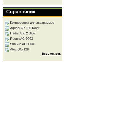
Справочник
Компресоры для аквариумов
Aquael AP-100 Kolor
Hydor Ario 2 Blue
Resun AC-9903
SunSun ACO-001
Atec DC-128
Весь список