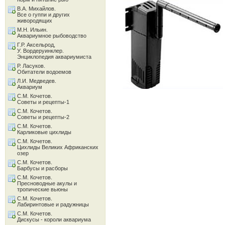
В.А. Михайлов.
Все о гуппи и других
живородящих
М.Н. Ильин.
Аквариумное рыбоводство
Г.Р. Аксельрод,
У. Вордеруинклер.
Энциклопедия аквариумиста
Р. Ласуков.
Обитатели водоемов
Л.И. Медведев.
Аквариум
С.М. Кочетов.
Советы и рецепты-1
С.М. Кочетов.
Советы и рецепты-2
С.М. Кочетов.
Карликовые цихлиды
С.М. Кочетов.
Цихлиды Великих Африканских
озер
С.М. Кочетов.
Барбусы и расборы
С.М. Кочетов.
Пресноводные акулы и
тропические вьюны
С.М. Кочетов.
Лабиринтовые и радужницы
С.М. Кочетов.
Дискусы - короли аквариума