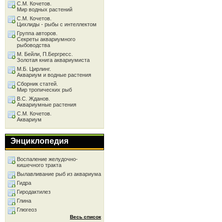
С.М. Кочетов.
Мир водных растений
С.М. Кочетов.
Цихлиды - рыбы с интеллектом
Группа авторов.
Секреты аквариумного
рыбоводства
М. Бейли, П.Бергресс.
Золотая книга аквариумиста
М.Б. Цирлинг.
Аквариум и водные растения
Сборник статей.
Мир тропических рыб
В.С. Жданов.
Аквариумные растения
С.М. Кочетов.
Аквариум
Энциклопедия
Воспаление желудочно-
кишечного тракта
Вылавливание рыб из аквариума
Гидра
Гиродактилез
Глина
Глюгеоз
Весь список