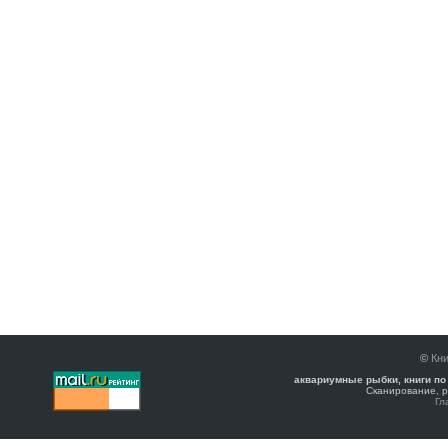
©
Кни
аквариумные рыбки, книги по
Сканирование, р
Гл