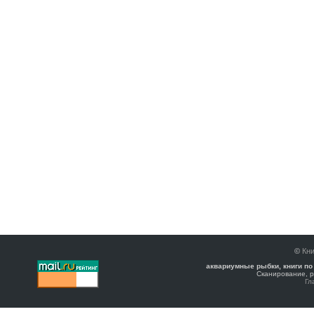
©
Кни
аквариумные рыбки, книги по
Сканирование, р
Гл