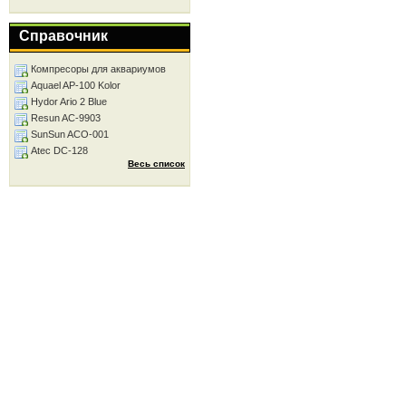
Справочник
Компресоры для аквариумов
Aquael AP-100 Kolor
Hydor Ario 2 Blue
Resun AC-9903
SunSun ACO-001
Atec DC-128
Весь список