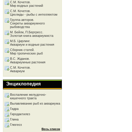
С.М. Кочетов.
Мир водных растений
С.М. Кочетов.
Цихлиды - рыбы с интеллектом
Группа авторов.
Секреты аквариумного
рыбоводства
М. Бейли, П.Бергресс.
Золотая книга аквариумиста
М.Б. Цирлинг.
Аквариум и водные растения
Сборник статей.
Мир тропических рыб
В.С. Жданов.
Аквариумные растения
С.М. Кочетов.
Аквариум
Энциклопедия
Воспаление желудочно-
кишечного тракта
Вылавливание рыб из аквариума
Гидра
Гиродактилез
Глина
Глюгеоз
Весь список