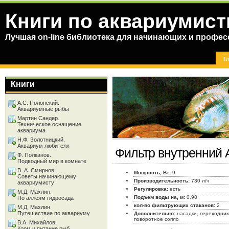
Книги по аквариумист
Лучшая on-line библиотека для начинающих и профес
Г
Книги
А.С. Полонский.
Аквариумные рыбы
Мартин Сандер.
Техническое оснащение
аквариума
Н.Ф. Золотницкий.
Аквариум любителя
Фильтр внутренний 
Ф. Полканов.
Подводный мир в комнате
В. А. Смирнов.
Мощность, Вт:
9
Советы начинающему
Производительность:
730 л/ч
аквариумисту
Регулировка:
есть
М.Д. Махлин.
Подъем воды на, м:
0,98
По аллеям гидросада
кол-во фильтрующих стаканов:
2
М.Д. Махлин.
Путешествие по аквариуму
Дополнительно:
насадки, переходник
поворотное сопло
В.А. Михайлов.
Корм и питание рыб