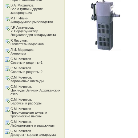
В.А. Михайлов.
Все о гуппи и других
живородящих
М.Н. Ильин.
Аквариумное рыбоводство
Г.Р. Аксельрод,
У. Вордеруинклер.
Энциклопедия аквариумиста
Р. Ласуков.
Обитатели водоемов
Л.И. Медведев.
Аквариум
С.М. Кочетов.
Советы и рецепты-1
С.М. Кочетов.
Советы и рецепты-2
С.М. Кочетов.
Карликовые цихлиды
С.М. Кочетов.
Цихлиды Великих Африканских
озер
С.М. Кочетов.
Барбусы и расборы
С.М. Кочетов.
Пресноводные акулы и
тропические вьюны
С.М. Кочетов.
Лабиринтовые и радужницы
С.М. Кочетов.
Дискусы - короли аквариума